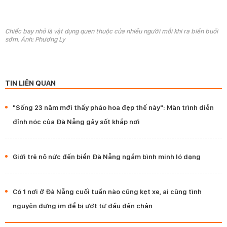
Chiếc bay nhỏ là vật dụng quen thuộc của nhiều người mỗi khi ra biển buổi
sớm. Ảnh: Phương Ly
TIN LIÊN QUAN
"Sống 23 năm mới thấy pháo hoa đẹp thế này": Màn trình diễn
đỉnh nóc của Đà Nẵng gây sốt khắp nơi
Giới trẻ nô nức đến biển Đà Nẵng ngắm bình minh ló dạng
Có 1 nơi ở Đà Nẵng cuối tuần nào cũng kẹt xe, ai cũng tình
nguyện đứng im để bị ướt từ đầu đến chân