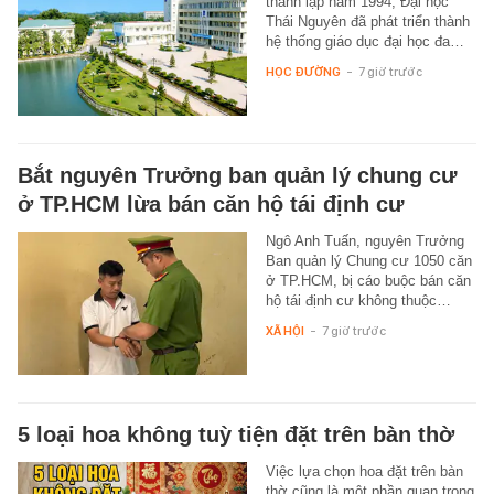
thành lập năm 1994, Đại học
Thái Nguyên đã phát triển thành
hệ thống giáo dục đại học đa…
HỌC ĐƯỜNG
-
7 giờ trước
Bắt nguyên Trưởng ban quản lý chung cư
ở TP.HCM lừa bán căn hộ tái định cư
Ngô Anh Tuấn, nguyên Trưởng
Ban quản lý Chung cư 1050 căn
ở TP.HCM, bị cáo buộc bán căn
hộ tái định cư không thuộc…
XÃ HỘI
-
7 giờ trước
5 loại hoa không tuỳ tiện đặt trên bàn thờ
Việc lựa chọn hoa đặt trên bàn
thờ cũng là một phần quan trọng