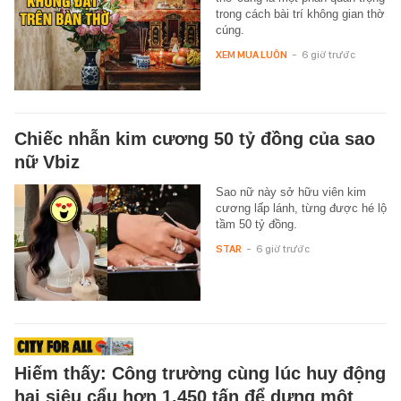
trong cách bài trí không gian thờ
cúng.
XEM MUA LUÔN
-
6 giờ trước
Chiếc nhẫn kim cương 50 tỷ đồng của sao
nữ Vbiz
Sao nữ này sở hữu viên kim
cương lấp lánh, từng được hé lộ
tầm 50 tỷ đồng.
STAR
-
6 giờ trước
Hiếm thấy: Công trường cùng lúc huy động
hai siêu cẩu hơn 1.450 tấn để dựng một