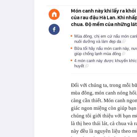
Món canh này khi lấy ra khỏ
của rau đậu Hà Lan. Khi nhấ
chua. Độ mềm của những lát 
Mùa đông, chị em cứ nấu món canh 
nuôi dưỡng và làm đẹp da
Bữa tối hãy nấu món canh này, nướ
giúp chống lạnh mùa đông
4 món canh này được khuyến khích 
huyết
Đối với chúng ta, trong mỗi bữ
mùa đông, món canh nóng hổi,
càng cần thiết. Món canh ngo
giác ngon miệng còn giúp bạn
chúng tôi giới thiệu với bạn 
là thị heo thái lát, cà chua và
này đều là nguyên liệu theo m