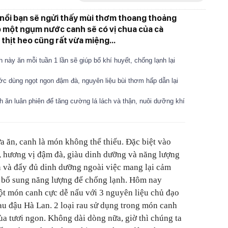
i nồi bạn sẽ ngửi thấy mùi thơm thoang thoảng
p một ngụm nước canh sẽ có vị chua của cà
thịt heo cũng rất vừa miệng...
này ăn mỗi tuần 1 lần sẽ giúp bổ khí huyết, chống lạnh lại
c dùng ngọt ngon đậm đà, nguyên liệu bùi thơm hấp dẫn lại
ăn luân phiên để tăng cường lá lách và thận, nuôi dưỡng khí
a ăn, canh là món không thể thiếu. Đặc biệt vào
 hương vị đậm đà, giàu dinh dưỡng và năng lượng
n và đẩy đủ dinh dưỡng ngoài việc mang lại cảm
 bổ sung năng lượng để chống lạnh. Hôm nay
một món canh cực dễ nấu với 3 nguyên liệu chủ đạo
 rau đậu Hà Lan. 2 loại rau sử dụng trong món canh
ùa tươi ngon. Không dài dòng nữa, giờ thì chúng ta