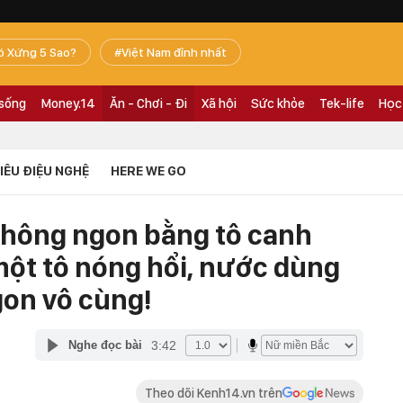
ó Xứng 5 Sao?
Việt Nam đỉnh nhất
 sống
Money.14
Ăn - Chơi - Đi
Xã hội
Sức khỏe
Tek-life
Học
TIÊU ĐIỆU NGHỆ
HERE WE GO
không ngon bằng tô canh
một tô nóng hổi, nước dùng
on vô cùng!
3:42
Nghe đọc bài
Theo dõi Kenh14.vn trên