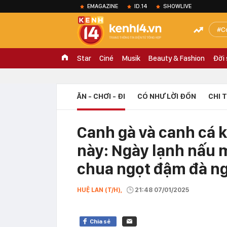
EMAGAZINE
ID.14
SHOWLIVE
C
Star
Ciné
Musik
Beauty & Fashion
Đời
ĂN - CHƠI - ĐI
CÓ NHƯ LỜI ĐỒN
CHI 
Canh gà và canh cá 
này: Ngày lạnh nấu 
chua ngọt đậm đà ng
HUỆ LAN (T/H),
21:48 07/01/2025
Chia sẻ