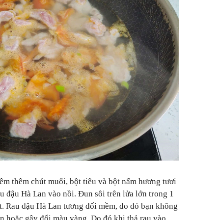
nêm thêm chút muối, bột tiêu và bột nấm hương tươi
au đậu Hà Lan vào nồi. Đun sôi trên lửa lớn trong 1
 bát. Rau đậu Hà Lan tương đối mềm, do đó bạn không
ũn hoặc gây đổi màu vàng. Do đó khi thả rau vào,