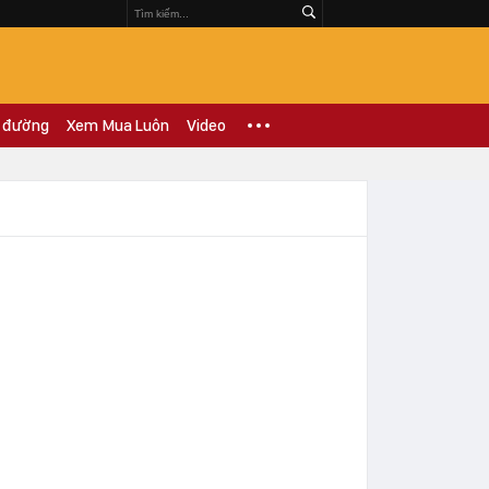
 đường
Xem Mua Luôn
Video