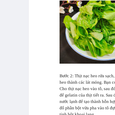
Bước 2: Thịt nạc heo rửa sạch,
heo thành các lát mỏng. Bạn có 
Cho thịt nạc heo vào tô, sau 
để gelatin của thịt tiết ra. Sa
nước lạnh để tạo thành hỗn hợp
đổ phần bột vừa pha vào tô đựn
tinh bột khoai lang.