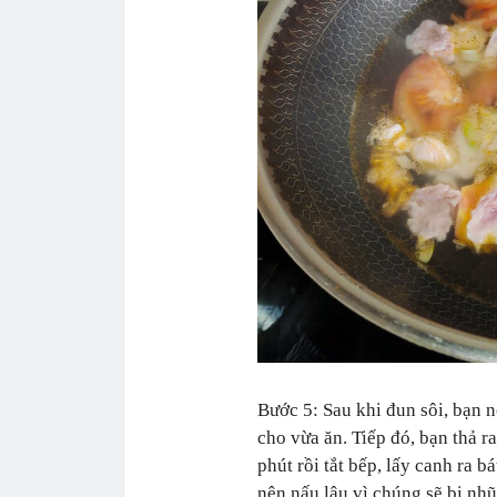
Bước 5: Sau khi đun sôi, bạn 
cho vừa ăn. Tiếp đó, bạn thả r
phút rồi tắt bếp, lấy canh ra
nên nấu lâu vì chúng sẽ bị nh