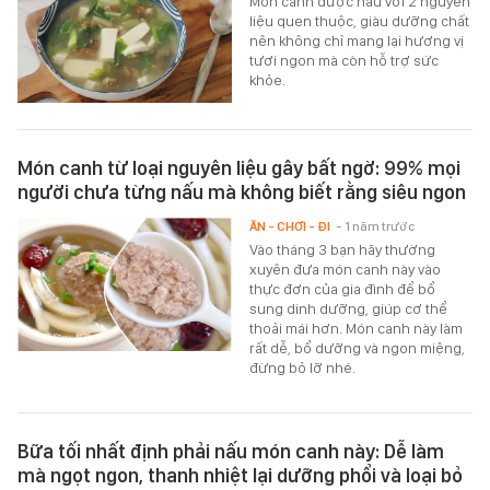
Món canh được nấu với 2 nguyên
liệu quen thuộc, giàu dưỡng chất
nên không chỉ mang lại hương vị
tươi ngon mà còn hỗ trợ sức
khỏe.
Món canh từ loại nguyên liệu gây bất ngờ: 99% mọi
người chưa từng nấu mà không biết rằng siêu ngon
ĂN - CHƠI - ĐI
- 1 năm trước
Vào tháng 3 bạn hãy thường
xuyên đưa món canh này vào
thực đơn của gia đình để bổ
sung dinh dưỡng, giúp cơ thể
thoải mái hơn. Món canh này làm
rất dễ, bổ dưỡng và ngon miệng,
đừng bỏ lỡ nhé.
Bữa tối nhất định phải nấu món canh này: Dễ làm
mà ngọt ngon, thanh nhiệt lại dưỡng phổi và loại bỏ