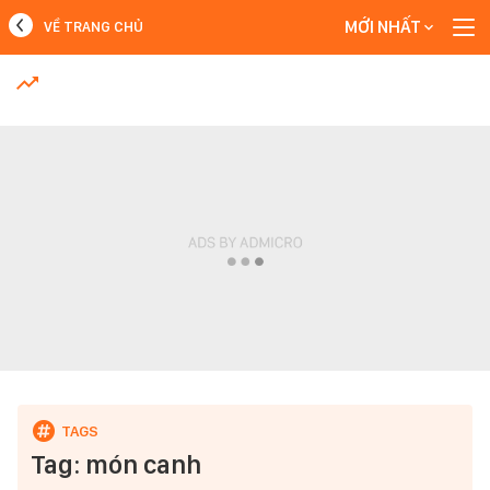
MỚI NHẤT
VỀ TRANG CHỦ
MỚI NHẤT
Xem thêm
Tag: món canh