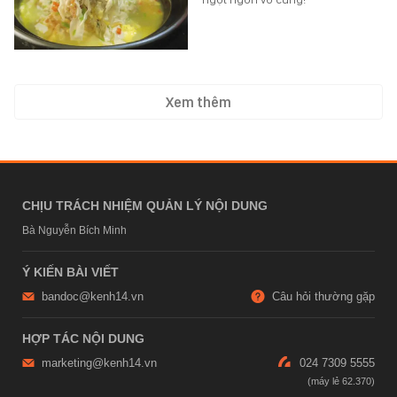
Xem thêm
CHỊU TRÁCH NHIỆM QUẢN LÝ NỘI DUNG
Bà Nguyễn Bích Minh
Ý KIẾN BÀI VIẾT
bandoc@kenh14.vn
Câu hỏi thường gặp
HỢP TÁC NỘI DUNG
marketing@kenh14.vn
024 7309 5555