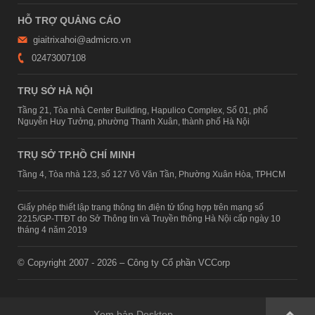
HỖ TRỢ QUẢNG CÁO
giaitrixahoi@admicro.vn
02473007108
TRỤ SỞ HÀ NỘI
Tầng 21, Tòa nhà Center Building, Hapulico Complex, Số 01, phố
Nguyễn Huy Tưởng, phường Thanh Xuân, thành phố Hà Nội
TRỤ SỞ TP.HỒ CHÍ MINH
Tầng 4, Tòa nhà 123, số 127 Võ Văn Tần, Phường Xuân Hòa, TPHCM
Giấy phép thiết lập trang thông tin điện tử tổng hợp trên mạng số
2215/GP-TTĐT do Sở Thông tin và Truyền thông Hà Nội cấp ngày 10
tháng 4 năm 2019
© Copyright 2007 - 2026 – Công ty Cổ phần VCCorp
Xem bản Desktop