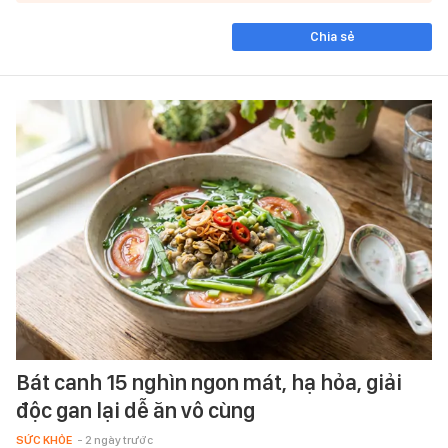
Chia sẻ
Bát canh 15 nghìn ngon mát, hạ hỏa, giải
độc gan lại dễ ăn vô cùng
SỨC KHỎE
- 2 ngày trước