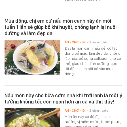
Mùa đông, chị em cứ nấu món canh này ăn mỗi
tuần 1 lần sẽ giúp bổ khí huyết, chống lạnh lại nuôi
dưỡng và làm đẹp da
ĂN - CHƠI - ĐI
- 2 năm trước
Đây là món canh nấu dễ, có tác
dụng bổ máu, làm đẹp da, chống
lão hóa, bổ sung collagen cho cơ
thể, giàu chất dinh dưỡng, cực
tốt để chị em bồi bổ vào mùa
đông.
Nấu món này cho bữa cơm nhà khi trời lạnh là một ý
tưởng không tồi, còn ngon hơn ăn cá và thịt đấy!
ĂN - CHƠI - ĐI
- 2 năm trước
Món ăn này có độ đạm cao,
hương vị mềm mướt, thơm phức,
ngọt ngon vô cùng!