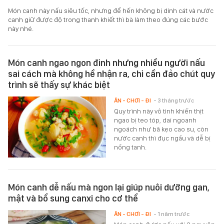
Món canh này nấu siêu tốc, nhưng để hến không bị dính cát và nước
canh giữ được độ trong thanh khiết thì bà làm theo đúng các bước
này nhé.
Món canh ngao ngon đỉnh nhưng nhiều người nấu
sai cách mà không hề nhận ra, chỉ cần đảo chút quy
trình sẽ thấy sự khác biệt
ĂN - CHƠI - ĐI
- 3 tháng trước
Quy trình này vô tình khiến thịt
ngao bị teo tóp, dai ngoanh
ngoách như bã kẹo cao su, còn
nước canh thì đục ngầu và dễ bị
nồng tanh.
Món canh dễ nấu mà ngon lại giúp nuôi dưỡng gan,
mật và bổ sung canxi cho cơ thể
ĂN - CHƠI - ĐI
- 1 năm trước