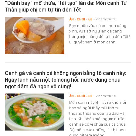
"Đánh bay" mỡ thừa, "tái tạo" làn da: Món canh Tứ
Thần giúp chị em tự tin đón Tết
ĂN - CHƠI - ĐI
- 2 năm trước
Bạn muốn vừa có eo thon dáng
xinh, vừa sở hữu làn da căng
bóng mịn màng để tự tin đón Tết?
Bí quyết nằm ở món canh
Canh gà và canh cá không ngon bằng tô canh này:
Ngày lạnh nấu một tô nóng hổi, nước dùng chua
ngọt đậm đà ngon vô cùng!
ĂN - CHƠI - ĐI
- 2 năm trước
Món canh này khi lấy ra khỏi nồi
bạn sẽ ngửi thấy mùi thơm
thoang thoảng của rau đậu Hà
Lan. Khi nhấp một ngụm nước
canh sẽ có vị chua của cà chua.
Độ mềm của những lát thịt heo
cũng rất vừa miệng...