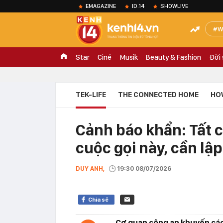
EMAGAZINE
ID.14
SHOWLIVE
W
Star
Ciné
Musik
Beauty & Fashion
Đời
TEK-LIFE
THE CONNECTED HOME
HO
Cảnh báo khẩn: Tất 
cuộc gọi này, cần lậ
DUY ANH,
19:30 08/07/2026
Chia sẻ
Cơ quan công an khuyến cáo