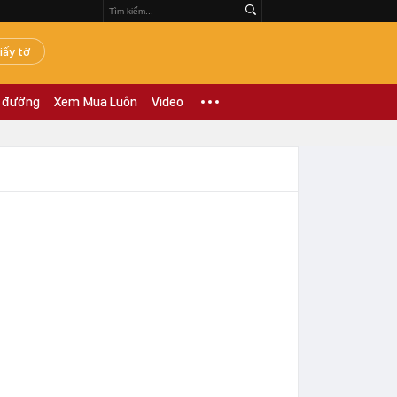
iấy tờ
 đường
Xem Mua Luôn
Video