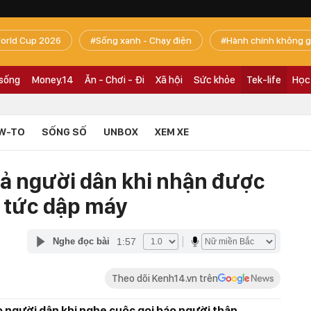
orld Cup 2026
Sống xanh - Chạy điện
Hành chính không g
 sống
Money.14
Ăn - Chơi - Đi
Xã hội
Sức khỏe
Tek-life
Học
W-TO
SỐNG SỐ
UNBOX
XEM XE
cả người dân khi nhận được
p tức dập máy
1:57
Nghe đọc bài
Theo dõi Kenh14.vn trên
 người dân khi nghe cuộc gọi báo người thân