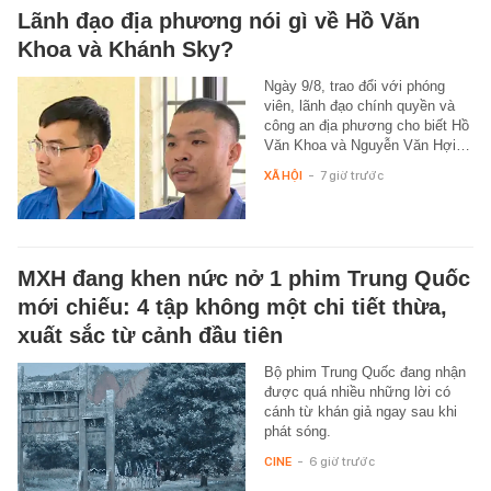
Lãnh đạo địa phương nói gì về Hồ Văn
Khoa và Khánh Sky?
Ngày 9/8, trao đổi với phóng
viên, lãnh đạo chính quyền và
công an địa phương cho biết Hồ
Văn Khoa và Nguyễn Văn Hợi…
XÃ HỘI
-
7 giờ trước
MXH đang khen nức nở 1 phim Trung Quốc
mới chiếu: 4 tập không một chi tiết thừa,
xuất sắc từ cảnh đầu tiên
Bộ phim Trung Quốc đang nhận
được quá nhiều những lời có
cánh từ khán giả ngay sau khi
phát sóng.
CINE
-
6 giờ trước