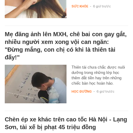
SỨC KHỎE
-
6 giờ trước
Mẹ đăng ảnh lên MXH, chê bai con gay gắt,
nhiều người xem xong vội can ngăn:
"Đừng mắng, con chị có khi là thiên tài
đấy!"
Thiên tài chưa chắc được nuôi
dưỡng trong những lớp học
thêm đắt tiền hay trên những
chiếc bàn học hoàn hảo.
HỌC ĐƯỜNG
-
6 giờ trước
Chèn ép xe khác trên cao tốc Hà Nội - Lạng
Sơn, tài xế bị phạt 45 triệu đồng