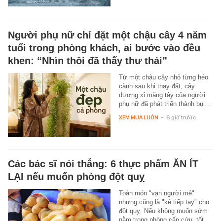
Người phụ nữ chỉ đặt một chậu cây 4 năm
tuổi trong phòng khách, ai bước vào đều
khen: “Nhìn thôi đã thấy thư thái”
Từ một chậu cây nhỏ từng héo
cành sau khi thay đất, cây
dương xỉ măng tây của người
phụ nữ đã phát triển thành bụi…
XEM MUA LUÔN
-
6 giờ trước
Các bác sĩ nói thẳng: 6 thực phẩm ĂN ÍT
LẠI nếu muốn phòng đột quỵ
Toàn món "vạn người mê"
nhưng cũng là "kẻ tiếp tay" cho
đột quỵ. Nếu không muốn sớm
nằm trong phòng cấp cứu, tốt…