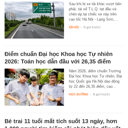
Sau khi bị xe tải khác vượt bên
phải, tài xế T.L.Q. tạt đầu và
chèn ép lại chiếc xe này trên
cao tốc Hà Nội - Lạng Sơn,…
XÃ HỘI
-
6 giờ trước
Điểm chuẩn Đại học Khoa học Tự nhiên
2026: Toán học dẫn đầu với 26,35 điểm
Năm 2026, điểm chuẩn Trường
Đại học Khoa học Tự nhiên, Đại
học Quốc gia Hà Nội dao động
từ 22 đến 26,35 điểm, cao…
HỌC ĐƯỜNG
-
6 giờ trước
Bé trai 11 tuổi mất tích suốt 13 ngày, hơn