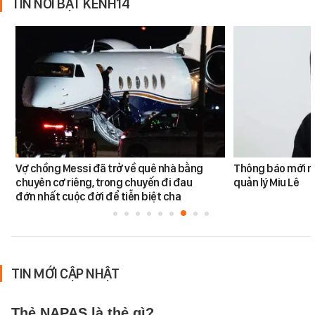
TIN NỔI BẬT KÊNH14
Vợ chồng Messi đã trở về quê nhà bằng
Thông báo mới n
chuyên cơ riêng, trong chuyến đi đau
quản lý Miu Lê
đớn nhất cuộc đời để tiễn biệt cha
TIN MỚI CẬP NHẬT
Thẻ NAPAS là thẻ gì?