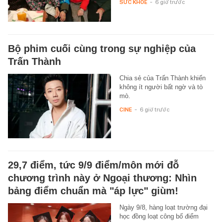
SỨC KHỎE
-
6 giờ trước
Bộ phim cuối cùng trong sự nghiệp của
Trấn Thành
Chia sẻ của Trấn Thành khiến
không ít người bất ngờ và tò
mò.
CINE
-
6 giờ trước
29,7 điểm, tức 9/9 điểm/môn mới đỗ
chương trình này ở Ngoại thương: Nhìn
bảng điểm chuẩn mà "áp lực" giùm!
Ngày 9/8, hàng loạt trường đại
học đồng loạt công bố điểm