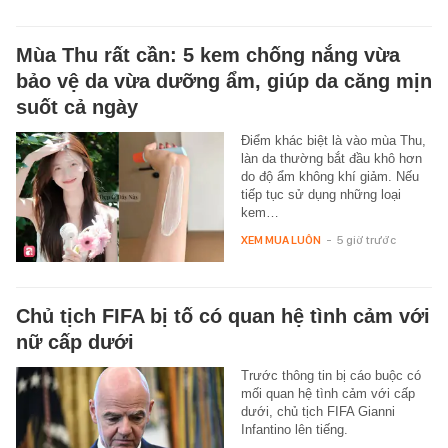
Mùa Thu rất cần: 5 kem chống nắng vừa
bảo vệ da vừa dưỡng ẩm, giúp da căng mịn
suốt cả ngày
Điểm khác biệt là vào mùa Thu,
làn da thường bắt đầu khô hơn
do độ ẩm không khí giảm. Nếu
tiếp tục sử dụng những loại
kem…
XEM MUA LUÔN
-
5 giờ trước
Chủ tịch FIFA bị tố có quan hệ tình cảm với
nữ cấp dưới
Trước thông tin bị cáo buộc có
mối quan hệ tình cảm với cấp
dưới, chủ tịch FIFA Gianni
Infantino lên tiếng.