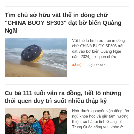
Tìm chủ sở hữu vật thể in dòng chữ
"CHINA BUOY SF303" dạt bờ biển Quảng
Ngãi
Vật thể lạ hình trụ tròn in dòng
chữ CHINA BUOY SF303 trôi
dạt vào bờ biển Quảng Ngãi
năm 2024, cơ quan chức…
XÃ HỘI
-
6 giờ trước
Cụ bà 111 tuổi vẫn ra đồng, tiết lộ những
thói quen duy trì suốt nhiều thập kỷ
Nhờ thường xuyên vận động, ăn
ngủ khoa học và giữ tâm hướng
thiện, cụ bà tại tỉnh Giang Tô,
Trung Quốc sống vui, khỏe ở…