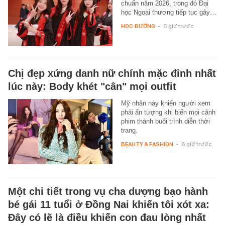
chuẩn năm 2026, trong đó Đại
học Ngoại thương tiếp tục gây…
HỌC ĐƯỜNG
-
6 giờ trước
Chị đẹp xứng danh nữ chính mặc đỉnh nhất
lúc này: Body khét "cân" mọi outfit
Mỹ nhân này khiến người xem
phải ấn tượng khi biến mọi cảnh
phim thành buổi trình diễn thời
trang.
BEAUTY & FASHION
-
6 giờ trước
Một chi tiết trong vụ cha dượng bạo hành
bé gái 11 tuổi ở Đồng Nai khiến tôi xót xa:
Đây có lẽ là điều khiến con đau lòng nhất