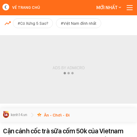
MỚI NHẤT
VỀ TRANG CHỦ
MỚI NHẤT
#Có Xứng 5 Sao?
#Việt Nam đỉnh nhất
Xem thêm
Ăn - Chơi - Đi
Cận cảnh cốc trà sữa cốm 50k của Vietnam