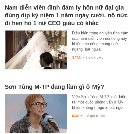
Nam diễn viên đình đám ly hôn nữ đại gia
đúng dịp kỷ niệm 1 năm ngày cưới, nô nức
đi hẹn hò 1 nữ CEO giàu có khác
Diễn biến trong chuyện tình cảm
của nam diễn viên nổi tiếng này
khiến cho công chúng ngỡ
ngàng, bật ngửa.
STAR
-
5 giờ trước
Sơn Tùng M-TP đang làm gì ở Mỹ?
Việc Sơn Tùng M-TP xuất hiện
tại một cuộc phỏng vấn ở Mỹ
khiến không ít người bất ngờ.
MUSIK
-
5 giờ trước