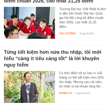
điểm chuẩn 2026, cao nhất 21,25 điểm
Trường Đại học Việt Nhật là đơn
vị đầu tiên thuộc Đại học Quốc
gia Hà Nội công bố điểm chuẩn
năm 2026, cao nhất 21,25
điểm…
HỌC ĐƯỜNG
-
5 giờ trước
Từng tiết kiệm hơn nửa thu nhập, tôi mới
hiểu “càng ít tiêu càng tốt” là lời khuyên
nguy hiểm
Có thời điểm tôi tự hào vì mỗi
tháng có thể tiết kiệm hơn 50%
thu nhập. Nhưng sau vài năm,
tôi nhận ra tài khoản tăng lên…
MONEY.14
-
5 giờ trước