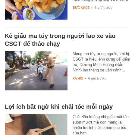
SỨC KHỎE
-
6 giờ trước
Kẻ giấu ma túy trong người lao xe vào
CSGT để tháo chạy
Mang ma túy trong người, khi bị
CSGT ra hiệu lệnh dừng để kiểm
tra, Dương Minh Hoàng (Bắc
Ninh) lao thẳng xe vào cảnh…
XÃ HỘI
-
6 giờ trước
Lợi ích bất ngờ khi chải tóc mỗi ngày
Chải đầu không chỉ giúp mái tóc
suôn mượt mà còn mang lại
nhiều lợi ích sức khỏe cho tóc
của bạn.