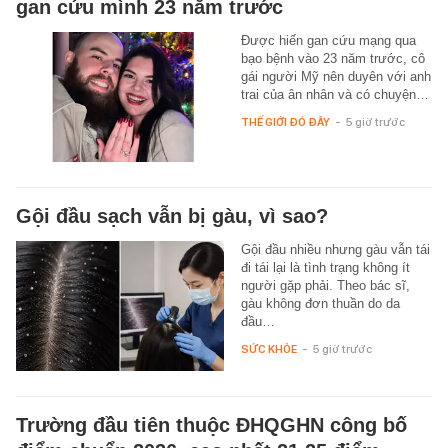
gan cứu mình 23 năm trước
Được hiến gan cứu mạng qua
bạo bệnh vào 23 năm trước, cô
gái người Mỹ nên duyên với anh
trai của ân nhân và có chuyện…
THẾ GIỚI ĐÓ ĐÂY
-
5 giờ trước
Gội đầu sạch vẫn bị gàu, vì sao?
Gội đầu nhiều nhưng gàu vẫn tái
đi tái lại là tình trạng không ít
người gặp phải. Theo bác sĩ,
gàu không đơn thuần do da
đầu…
SỨC KHỎE
-
5 giờ trước
Trường đầu tiên thuộc ĐHQGHN công bố