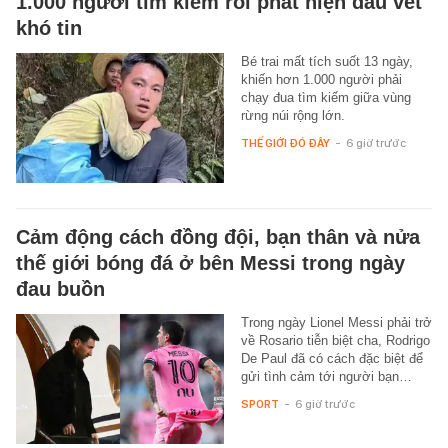
1.000 người tìm kiếm rồi phát hiện dấu vết
khó tin
Bé trai mất tích suốt 13 ngày,
khiến hơn 1.000 người phải
chạy đua tìm kiếm giữa vùng
rừng núi rộng lớn.
THẾ GIỚI ĐÓ ĐÂY
-
6 giờ trước
Cảm động cách đồng đội, bạn thân và nửa
thế giới bóng đá ở bên Messi trong ngày
đau buồn
Trong ngày Lionel Messi phải trở
về Rosario tiễn biệt cha, Rodrigo
De Paul đã có cách đặc biệt để
gửi tình cảm tới người bạn…
SPORT
-
6 giờ trước