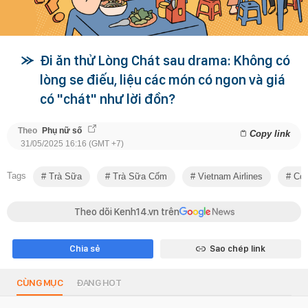
Đi ăn thử Lòng Chát sau drama: Không có
lòng se điếu, liệu các món có ngon và giá
có "chát" như lời đồn?
Theo
Phụ nữ số
Copy link
31/05/2025 16:16 (GMT +7)
Tags
Trà Sữa
Trà Sữa Cốm
Vietnam Airlines
Có 
Theo dõi Kenh14.vn trên
Chia sẻ
Sao chép link
CÙNG MỤC
ĐANG HOT