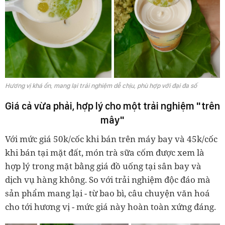
Hương vị khá ổn, mang lại trải nghiệm dễ chịu, phù hợp với đại đa số
Giá cả vừa phải, hợp lý cho một trải nghiệm "trên
mây"
Với mức giá 50k/cốc khi bán trên máy bay và 45k/cốc
khi bán tại mặt đất, món trà sữa cốm được xem là
hợp lý trong mặt bằng giá đồ uống tại sân bay và
dịch vụ hàng không. So với trải nghiệm độc đáo mà
sản phẩm mang lại - từ bao bì, câu chuyện văn hoá
cho tới hương vị - mức giá này hoàn toàn xứng đáng.