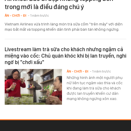
trong mới là điều đáng chú ý
ĂN - CHƠI - ĐI
- 1 năm trước
Vietnam Airlines vừa trình làng món trà sữa cốm "trên mây" với diện
mạo bắt mắt và topping khiến dân tình phải bàn tán không ngừng.
Livestream làm trà sữa cho khách nhưng ngậm cả
miệng vào cốc: Chủ quán khóc khi bị lan truyền, nghi
ngờ bị "chơi xấu"
ĂN - CHƠI - ĐI
- 1 năm trước
Những hình ảnh một người phụ
nữ liên tục ngậm vào thìa và cốc
khi đang làm trà sữa cho khách
được lan truyền khiến cư dân
mạng không ngừng xôn xao.