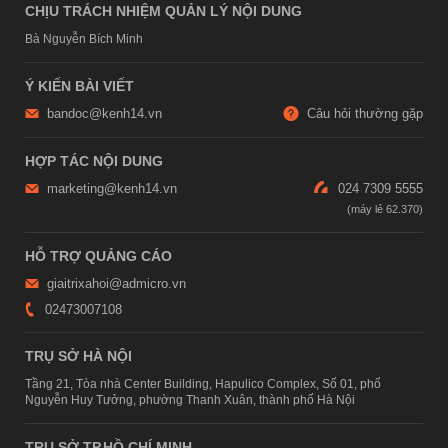
CHỊU TRÁCH NHIỆM QUẢN LÝ NỘI DUNG
Bà Nguyễn Bích Minh
Ý KIẾN BÀI VIẾT
bandoc@kenh14.vn
Câu hỏi thường gặp
HỢP TÁC NỘI DUNG
marketing@kenh14.vn
024 7309 5555
HỖ TRỢ QUẢNG CÁO
giaitrixahoi@admicro.vn
02473007108
TRỤ SỞ HÀ NỘI
Tầng 21, Tòa nhà Center Building, Hapulico Complex, Số 01, phố
Nguyễn Huy Tưởng, phường Thanh Xuân, thành phố Hà Nội
TRỤ SỞ TP.HỒ CHÍ MINH