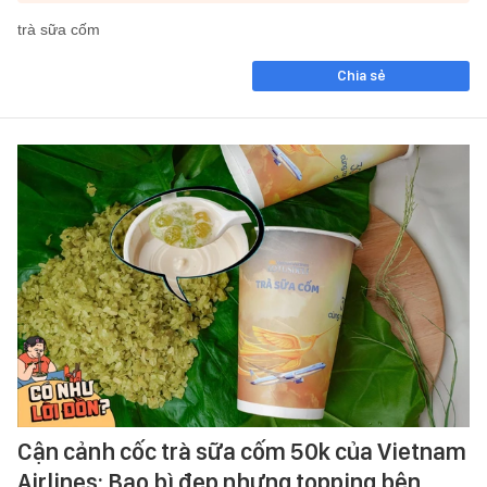
trà sữa cốm
Chia sẻ
Cận cảnh cốc trà sữa cốm 50k của Vietnam
Airlines: Bao bì đẹp nhưng topping bên