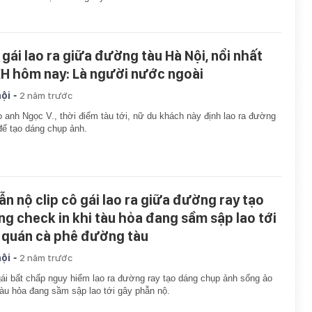
 gái lao ra giữa đường tàu Hà Nội, nổi nhất
H hôm nay: Là người nước ngoài
-
hội
2 năm trước
 anh Ngọc V., thời điểm tàu tới, nữ du khách này định lao ra đường
để tạo dáng chụp ảnh.
ẫn nộ clip cô gái lao ra giữa đường ray tạo
ng check in khi tàu hỏa đang sầm sập lao tới
i quán cà phê đường tàu
-
hội
2 năm trước
ái bất chấp nguy hiểm lao ra đường ray tạo dáng chụp ảnh sống ảo
tàu hỏa đang sầm sập lao tới gây phẫn nộ.