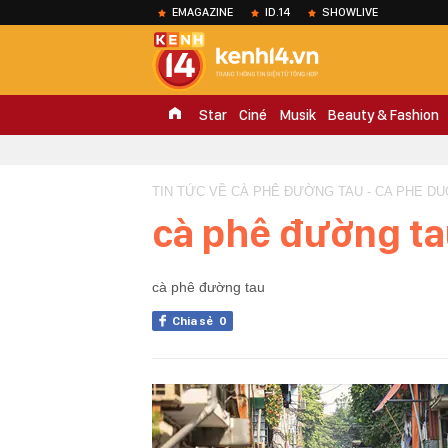
EMAGAZINE
ID.14
SHOWLIVE
Star
Ciné
Musik
Beauty & Fashion
TIN TỨC VỀ CÀ PHÊ ĐƯỜNG TAU - CA PHE D
cà phê đường t
cà phê đường tau
Chia sẻ
0