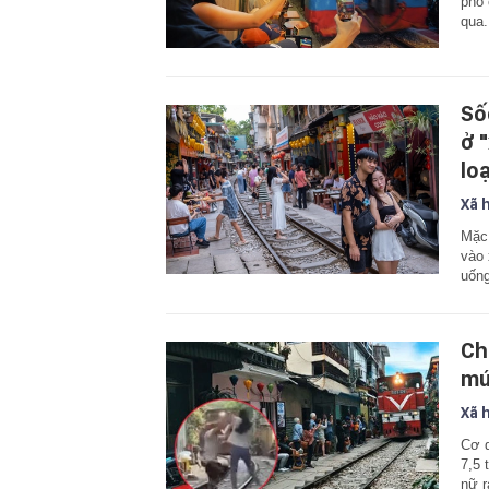
phố 
qua.
Số
ở 
lo
Xã 
Mặc 
vào 
uống
Ch
mú
Xã 
Cơ 
7,5 
nữ r