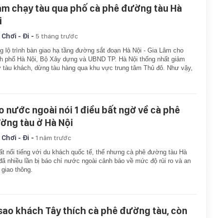
ảm chạy tàu qua phố cà phê đường tàu Hà
i
-
 Chơi - Đi
5 tháng trước
g lộ trình bàn giao hạ tầng đường sắt đoạn Hà Nội - Gia Lâm cho
h phố Hà Nội, Bộ Xây dựng và UBND TP. Hà Nội thống nhất giảm
 tàu khách, dừng tàu hàng qua khu vực trung tâm Thủ đô. Như vậy,
o nước ngoài nói 1 điều bất ngờ về cà phê
ờng tàu ở Hà Nội
-
 Chơi - Đi
1 năm trước
ất nổi tiếng với du khách quốc tế, thế nhưng cà phê đường tàu Hà
đã nhiều lần bị báo chí nước ngoài cảnh báo về mức độ rủi ro và an
 giao thông.
 sao khách Tây thích cà phê đường tàu, còn