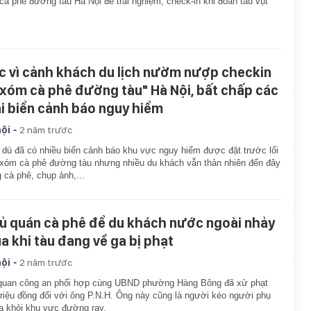
cà phê đường tàu Hà Nội để trải nghiệm, check-in khi đoàn tàu vụt
c vì cảnh khách du lịch nườm nượp checkin
"xóm cà phê đường tàu" Hà Nội, bất chấp các
ại biển cảnh báo nguy hiểm
-
hội
2 năm trước
dù đã có nhiều biển cảnh báo khu vực nguy hiểm được đặt trước lối
xóm cà phê đường tàu nhưng nhiều du khách vẫn thản nhiên đến đây
 cà phê, chụp ảnh,...
ủ quán cà phê để du khách nước ngoài nhảy
a khi tàu đang về ga bị phạt
-
hội
2 năm trước
quan công an phối hợp cùng UBND phường Hàng Bông đã xử phạt
triệu đồng đối với ông P.N.H. Ông này cũng là người kéo người phụ
a khỏi khu vực đường ray.