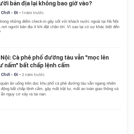
ười bản địa lại không bao giờ vào?
-
 Chơi - Đi
1 năm trước
trong những điểm check-in gây sốt với khách nước ngoài tại Hà Nội
là nơi người bản địa ít khi đặt chân tới. Vì sao lại có sự khác biệt đến
?
 Nội: Cà phê phố đường tàu vẫn "mọc lên
ư nấm" bất chấp lệnh cấm
-
 Chơi - Đi
2 năm trước
quán ăn uống trên dọc khu phố cà phê đường tàu vẫn ngang nhiên
 động bất chấp lệnh cấm, gây mất trật tự, mất an toàn giao thông và
 ẩn nguy cơ xảy ra tai nạn.