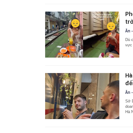
Ph
tr
Ăn -
Dù c
vực 
Hà
đế
Ăn -
Sở 
doan
Hà N