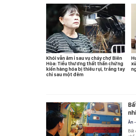
Khói vẫn âm ỉ sau vụ cháy chợ Biên
Hu
Hòa: Tiểu thương thất thần chứng
xử
kiến hàng hóa bị thiêu rụi, trắng tay
n
chỉ sau một đêm
Bấ
nh
Ăn -
Bất 