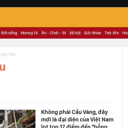
Đời sống
Money.14
Ăn - Chơi - Đi
Xã hội
Sức khỏe
Tek-life
Họ
UONG TAU
au
Không phải Cầu Vàng, đây
mới là đại diện của Việt Nam
lọt top 17 điểm đến "bỗng