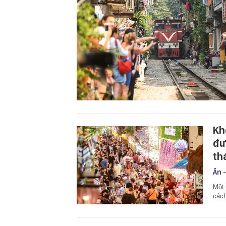
Kh
đư
thá
Ăn -
Một 
cách