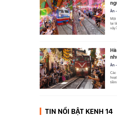
ng
Ăn -
Một 
lại 
vậy
Hà
nh
Ăn -
Các 
hoạt
tiềm
TIN NỔI BẬT KENH 14