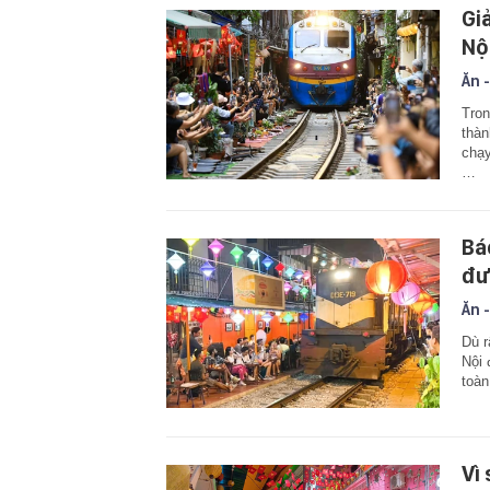
Gi
Nộ
Ăn -
Tron
thàn
chạy
…
Bá
đư
Ăn -
Dù r
Nội 
toàn
Vì