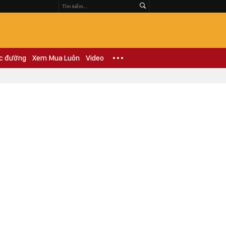
c đường
Xem Mua Luôn
Video