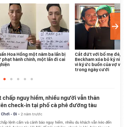
ấn Hoa Hồng một năm ba lần bị
Cắt đứt với bố mẹ đẻ, B
 phạt hành chính, một lần đi cai
Beckham xóa bỏ kỷ niệm
ghiện
vì ký ức buồn của vợ với 
trong ngày cưới
t chấp nguy hiểm, nhiều người vẫn thản
iên check-in tại phố cà phê đường tàu
-
 Chơi - Đi
2 năm trước
chấp lệnh cấm và cảnh báo nguy hiểm, nhiều du khách vẫn kéo đến