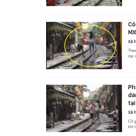
Cô
MX
Xã 
Theo
ray 
Ph
dá
tạ
Xã 
Cô g
khi 