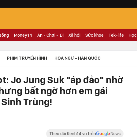
 sống
Money.14
Ăn - Chơi - Đi
Xã hội
Sức khỏe
Tek-life
Học
PHIM TRUYỀN HÌNH
HOA NGỮ - HÀN QUỐC
t: Jo Jung Suk "áp đảo" nhờ
 nhưng bất ngờ hơn em gái
í Sinh Trùng!
Theo dõi Kenh14.vn trên