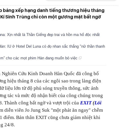
ảo bảng xếp hạng danh tiếng thương hiệu tháng
n Kí Sinh Trùng chỉ còn một gương mặt bất ngờ
una: Xịn nhất là Thần Giếng đẹp trai và hồn ma hổ độc nhất
Hàn: IU ở Hotel Del Luna có đọ nhan sắc thắng "nữ thần thanh
tìm” cho các mọt phim Hàn đang muốn bỏ việc
ện Nghiên Cứu Kinh Doanh Hàn Quốc đã công bố
ng hiệu tháng 8 của các ngôi sao trong làng điện
ữ liệu lớn từ độ phủ sóng truyền thông, sức ảnh
ơng tác và mức độ nhận biết của công chúng trong
8. Thành công bất ngờ và vượt trội của
EXIT
(
Lối
m diễn viên Jo Jung Suk "một phát ăn ngay" chễm
1 điểm. Bản thân EXIT cũng chưa giảm nhiệt khi
ng 24/8.