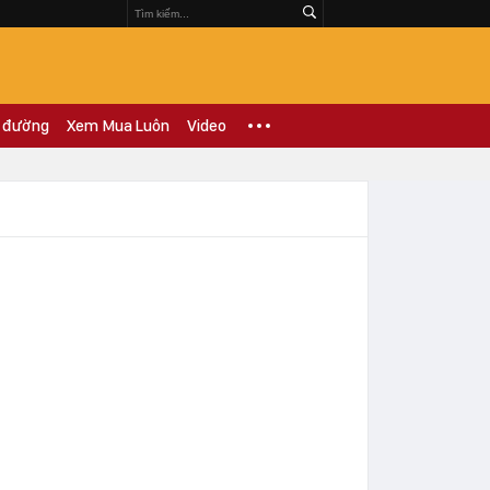
 đường
Xem Mua Luôn
Video