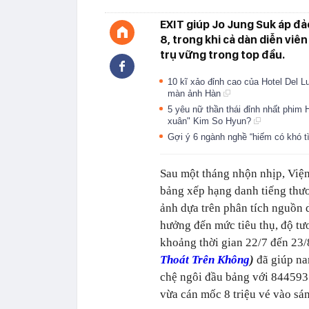
EXIT giúp Jo Jung Suk áp đ
8, trong khi cả dàn diễn viê
trụ vững trong top đầu.
10 kĩ xảo đỉnh cao của Hotel Del L
màn ảnh Hàn
5 yêu nữ thần thái đỉnh nhất phim 
xuân" Kim So Hyun?
Gợi ý 6 ngành nghề “hiếm có khó 
Sau một tháng nhộn nhịp, Vi
bảng xếp hạng danh tiếng thươ
ảnh dựa trên phân tích nguồn d
hưởng đến mức tiêu thụ, độ tư
khoảng thời gian 22/7 đến 23/
Thoát Trên Không
)
đã giúp na
chệ ngôi đầu bảng với 844593
vừa cán mốc 8 triệu vé vào sá