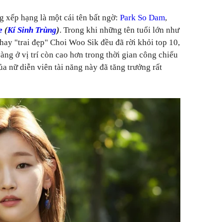
g xếp hạng là một cái tên bất ngờ:
Park So Dam
,
e
(
Kí Sinh Trùng
)
. Trong khi những tên tuổi lớn như
y "trai đẹp" Choi Woo Sik đều đã rời khỏi top 10,
àng ở vị trí còn cao hơn trong thời gian công chiếu
ủa nữ diễn viên tài năng này đã tăng trưởng rất