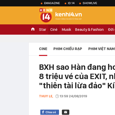
EMAGAZINE
ID.14
SHOWLIVE
Star
Ciné
Musik
Beauty & Fashion
Đời
CINE
PHIM CHIẾU RẠP
PHIM VIỆT NAM
BXH sao Hàn đang ho
8 triệu vé của EXIT,
"thiên tài lừa đảo" K
THUY LE,
13:59 24/08/2019
Chia sẻ