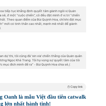
oa tiếp tục khẳng định quyết tâm giành ngôi vị Quán
 sẻ, ở một “cuộc chiến”, cô đều đặt mình ở vị trí “chiến
nhất. Theo quan điểm của Bùi Quỳnh Hoa, chỉ khi đặt mục
inh” mới có tinh thần cao nhất, mạnh mẽ nhất để giành
.
n dự thi, tôi cũng đã 'xin vía' chiến thắng của Quán quân
ương Ngọc Khả Trang. Tôi hy vọng sự quyết tâm của tôi
 mục đích mình đề ra” - Bùi Quỳnh Hoa chia sẻ./.
Copy link
g Oanh là mẫu Việt đầu tiên catwalk
ng lớn nhất hành tinh!