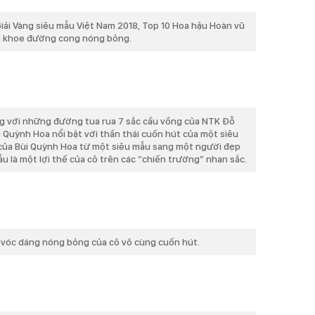
Giải Vàng siêu mẫu Việt Nam 2018, Top 10 Hoa hậu Hoàn vũ
ni khoe đường cong nóng bỏng.
ng với những đường tua rua 7 sắc cầu vồng của NTK Đỗ
 Quỳnh Hoa nổi bật với thần thái cuốn hút của một siêu
 của Bùi Quỳnh Hoa từ một siêu mẫu sang một người đẹp
u là một lợi thế của cô trên các “chiến trường” nhan sắc.
 vóc dáng nóng bỏng của cô vô cùng cuốn hút.