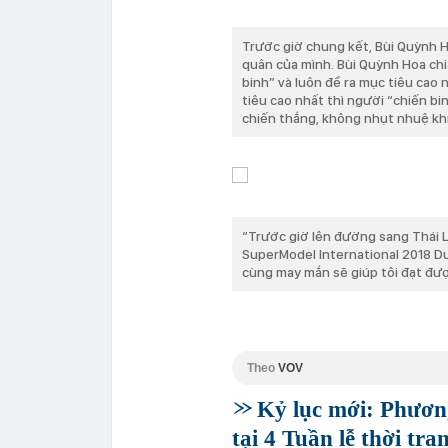
Trước giờ chung kết, Bùi Quỳnh H
quân của mình. Bùi Quỳnh Hoa chia
binh” và luôn đề ra mục tiêu cao 
tiêu cao nhất thì người “chiến b
chiến thắng, không nhụt nhuệ khí
“Trước giờ lên đường sang Thái La
SuperModel International 2018 D
cùng may mắn sẽ giúp tôi đạt được
Theo
VOV
Kỷ lục mới: Phươn
tại 4 Tuần lễ thời tra