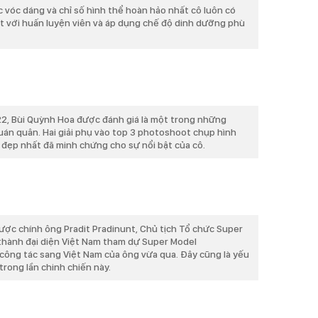
c vóc dáng và chỉ số hình thể hoàn hảo nhất cô luôn có
t với huấn luyện viên và áp dụng chế độ dinh dưỡng phù
22, Bùi Quỳnh Hoa được đánh giá là một trong những
uán quân. Hai giải phụ vào top 3 photoshoot chụp hình
k đẹp nhất đã minh chứng cho sự nổi bật của cô.
ược chính ông Pradit Pradinunt, Chủ tịch Tổ chức Super
 thành đại diện Việt Nam tham dự Super Model
công tác sang Việt Nam của ông vừa qua. Đây cũng là yếu
trong lần chinh chiến này.