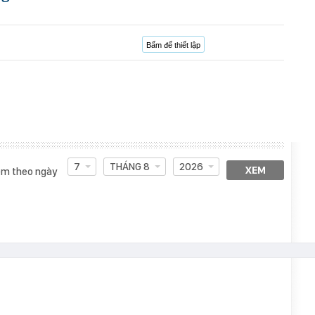
Bấm để thiết lập
7
THÁNG 8
2026
XEM
m theo ngày