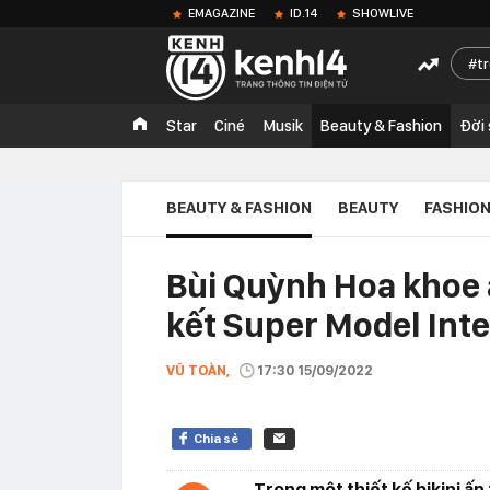
EMAGAZINE
ID.14
SHOWLIVE
t
Star
Ciné
Musik
Beauty & Fashion
Đời
BEAUTY & FASHION
BEAUTY
FASHIO
Bùi Quỳnh Hoa khoe 
kết Super Model Int
VŨ TOÀN,
17:30 15/09/2022
Chia sẻ
Trong một thiết kế bikini ấ