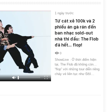
1 ngày trước
Từ cát xê 100k và 2
phiếu ăn gà rán đến
ban nhạc sold-out
nhà thi đấu: The Flob
đã hết… flop!
0
ShowLive · Ở thời điểm hiện
tại, The Flob đã không còn…
“flop” với những tour diễn riêng
cháy vé liên tục như ĐẠI…