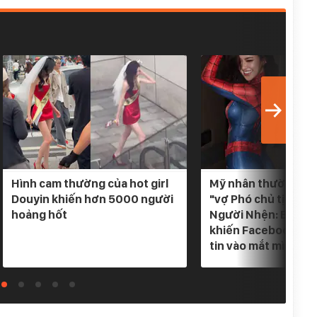
Hình cam thường của hot girl
Mỹ nhân thường đượ
Douyin khiến hơn 5000 người
"vợ Phó chủ tịch" b
hoảng hốt
Người Nhện: Body 
khiến Facebook cũ
tin vào mắt mình