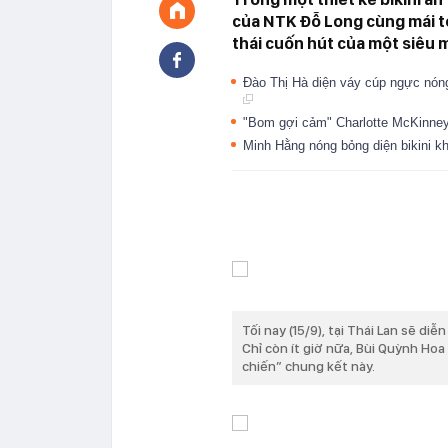
của NTK Đỗ Long cùng mái tó
thái cuốn hút của một siêu 
Đào Thị Hà diện váy cúp ngực nóng
"Bom gợi cảm" Charlotte McKinney
Minh Hằng nóng bỏng diện bikini 
Tối nay (15/9), tại Thái Lan sẽ di
Chỉ còn ít giờ nữa, Bùi Quỳnh Hoa
chiến” chung kết này.