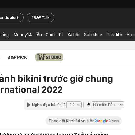
rends alert
B&F Talk
 sống
Money.14
Ăn - Chơi - Đi
Xã hội
Sức khỏe
Tek-life
Học
N
B&F PICK
ảnh bikini trước giờ chung
ernational 2022
0:15
Nghe đọc bài
Theo dõi Kenh14.vn trên
n tượng với những đường tua rua 7 sắc cầu vồng