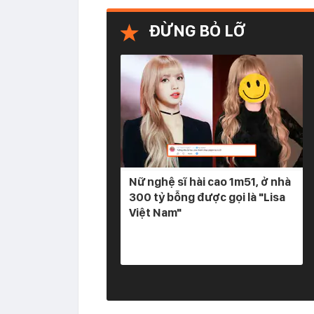
ĐỪNG BỎ LỠ
Nữ nghệ sĩ hài cao 1m51, ở nhà
300 tỷ bỗng được gọi là "Lisa
Việt Nam"