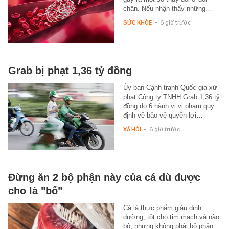
chân. Nếu nhận thấy những…
SỨC KHỎE
-
6 giờ trước
Grab bị phạt 1,36 tỷ đồng
Ủy ban Cạnh tranh Quốc gia xử
phạt Công ty TNHH Grab 1,36 tỷ
đồng do 6 hành vi vi phạm quy
định về bảo vệ quyền lợi…
XÃ HỘI
-
6 giờ trước
Đừng ăn 2 bộ phận này của cá dù được
cho là "bổ"
Cá là thực phẩm giàu dinh
dưỡng, tốt cho tim mạch và não
bộ, nhưng không phải bộ phận