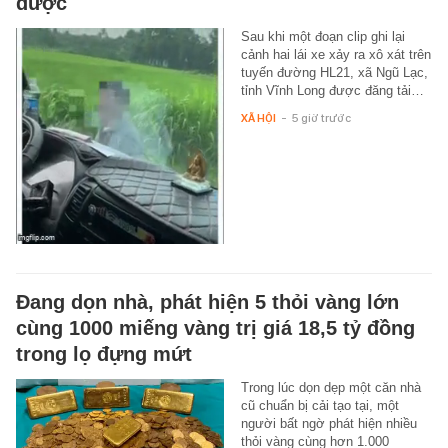
được
Sau khi một đoạn clip ghi lại
cảnh hai lái xe xảy ra xô xát trên
tuyến đường HL21, xã Ngũ Lạc,
tỉnh Vĩnh Long được đăng tải…
XÃ HỘI
-
5 giờ trước
Đang dọn nhà, phát hiện 5 thỏi vàng lớn
cùng 1000 miếng vàng trị giá 18,5 tỷ đồng
trong lọ đựng mứt
Trong lúc dọn dẹp một căn nhà
cũ chuẩn bị cải tạo tại, một
người bất ngờ phát hiện nhiều
thỏi vàng cùng hơn 1.000