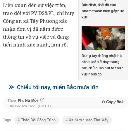
Liên quan đến sự việc trên,
Bắc Ninh, thái độ của
nhóm thanh niên gây bức
trao đổi với PV ĐS&PL, chỉ huy
xúc
Công an xã Tây Phương xác
nhận đơn vị đã nắm được
thông tin về vụ việc và đang
tiến hành xác minh, làm rõ.
Dùng tay không nhặt hải
sản bị dồn ở đáy thùng
rác, chủ quán buffet bức
xúc nói lý do
Chiều tối nay, miền Bắc mưa lớn
Theo
Phụ Nữ Mới
Copy link
04/06/2026 14:21 (GMT +7)
Tags
Tháo Dỡ Công Trình
Xịt Nước Vào Thợ Xây