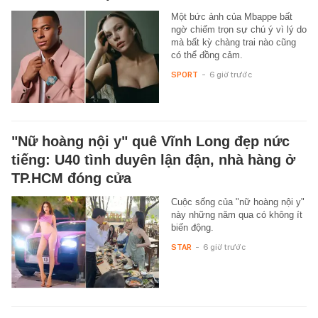
Một bức ảnh của Mbappe bất
ngờ chiếm trọn sự chú ý vì lý do
mà bất kỳ chàng trai nào cũng
có thể đồng cảm.
SPORT
-
6 giờ trước
"Nữ hoàng nội y" quê Vĩnh Long đẹp nức
tiếng: U40 tình duyên lận đận, nhà hàng ở
TP.HCM đóng cửa
Cuộc sống của "nữ hoàng nội y"
này những năm qua có không ít
biến động.
STAR
-
6 giờ trước