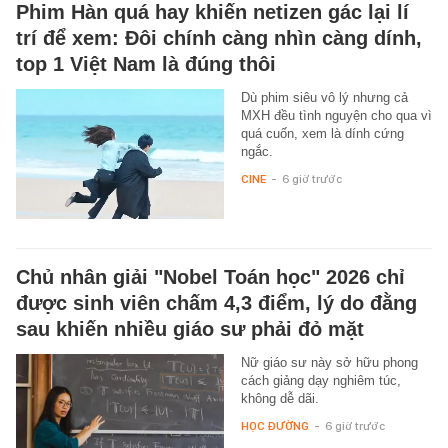
Phim Hàn quá hay khiến netizen gác lại lí
trí để xem: Đôi chính càng nhìn càng dính,
top 1 Việt Nam là đúng thôi
Dù phim siêu vô lý nhưng cả
MXH đều tình nguyện cho qua vì
quá cuốn, xem là dính cứng
ngắc.
CINE
-
6 giờ trước
Chủ nhân giải "Nobel Toán học" 2026 chỉ
được sinh viên chấm 4,3 điểm, lý do đằng
sau khiến nhiều giáo sư phải đỏ mặt
Nữ giáo sư này sở hữu phong
cách giảng dạy nghiêm túc,
không dễ dãi.
HỌC ĐƯỜNG
-
6 giờ trước