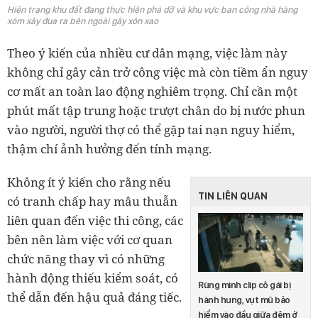
Hiện trạng khu đất đang thực hiện phá dỡ và khu vực ban công nhà hàng
xóm xây đua ra bên ngoài gây xôn xao
Theo ý kiến của nhiều cư dân mạng, việc làm này
không chỉ gây cản trở công việc mà còn tiềm ẩn nguy
cơ mất an toàn lao động nghiêm trọng. Chỉ cần một
phút mất tập trung hoặc trượt chân do bị nước phun
vào người, người thợ có thể gặp tai nạn nguy hiểm,
thậm chí ảnh hưởng đến tính mạng.
Không ít ý kiến cho rằng nếu
TIN LIÊN QUAN
có tranh chấp hay mâu thuẫn
liên quan đến việc thi công, các
bên nên làm việc với cơ quan
chức năng thay vì có những
hành động thiếu kiểm soát, có
Rùng mình clip cô gái bị
thể dẫn đến hậu quả đáng tiếc.
hành hung, vụt mũ bảo
hiểm vào đầu giữa đêm ở