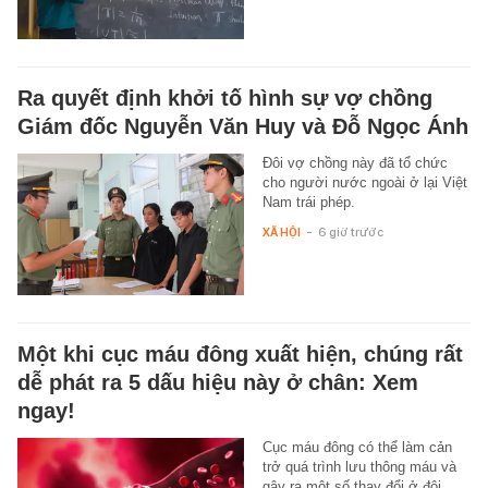
Ra quyết định khởi tố hình sự vợ chồng
Giám đốc Nguyễn Văn Huy và Đỗ Ngọc Ánh
Đôi vợ chồng này đã tổ chức
cho người nước ngoài ở lại Việt
Nam trái phép.
XÃ HỘI
-
6 giờ trước
Một khi cục máu đông xuất hiện, chúng rất
dễ phát ra 5 dấu hiệu này ở chân: Xem
ngay!
Cục máu đông có thể làm cản
trở quá trình lưu thông máu và
gây ra một số thay đổi ở đôi