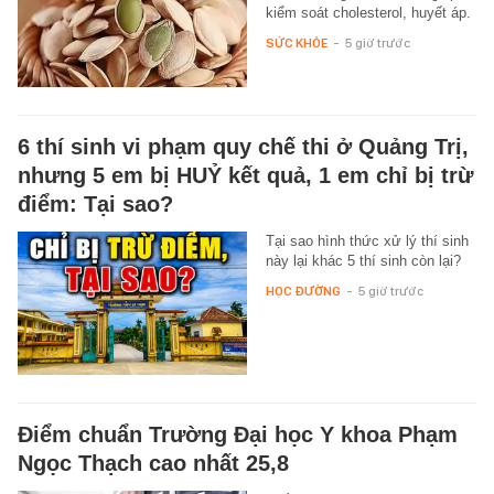
kiểm soát cholesterol, huyết áp.
SỨC KHỎE
-
5 giờ trước
6 thí sinh vi phạm quy chế thi ở Quảng Trị,
nhưng 5 em bị HUỶ kết quả, 1 em chỉ bị trừ
điểm: Tại sao?
Tại sao hình thức xử lý thí sinh
này lại khác 5 thí sinh còn lại?
HỌC ĐƯỜNG
-
5 giờ trước
Điểm chuẩn Trường Đại học Y khoa Phạm
Ngọc Thạch cao nhất 25,8