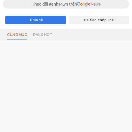
Theo dõi Kenh14.vn trên
Chia sẻ
Sao chép link
CÙNG MỤC
ĐANG HOT