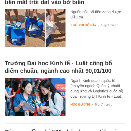
tiền mặt trôi dạt vào bờ biển
Nguồn gốc số tiền đang được
điều tra.
THẾ GIỚI ĐÓ ĐÂY
-
5 giờ trước
Trường Đại học Kinh tế - Luật công bố
điểm chuẩn, ngành cao nhất 90,01/100
Ngành Kinh doanh quốc tế
(chuyên ngành Quản lý chuỗi
cung ứng và Logistics quốc tế)
của Trường ĐH Kinh tế - Luật…
HỌC ĐƯỜNG
-
5 giờ trước