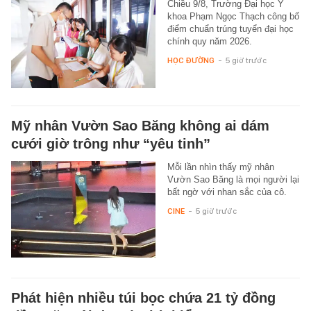
Chiều 9/8, Trường Đại học Y
khoa Phạm Ngọc Thạch công bố
điểm chuẩn trúng tuyển đại học
chính quy năm 2026.
HỌC ĐƯỜNG
-
5 giờ trước
Mỹ nhân Vườn Sao Băng không ai dám
cưới giờ trông như “yêu tinh”
Mỗi lần nhìn thấy mỹ nhân
Vườn Sao Băng là mọi người lại
bất ngờ với nhan sắc của cô.
CINE
-
5 giờ trước
Phát hiện nhiều túi bọc chứa 21 tỷ đồng