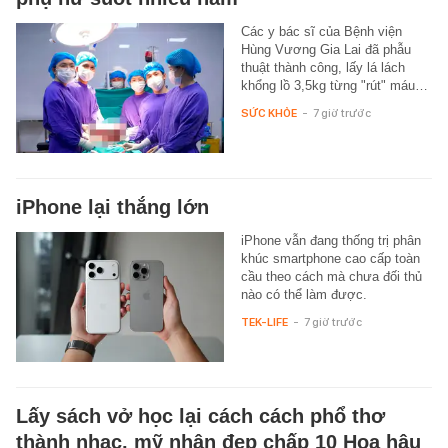
Các y bác sĩ của Bệnh viện
Hùng Vương Gia Lai đã phẫu
thuật thành công, lấy lá lách
khổng lồ 3,5kg từng "rút" máu…
SỨC KHỎE
-
7 giờ trước
iPhone lại thắng lớn
iPhone vẫn đang thống trị phân
khúc smartphone cao cấp toàn
cầu theo cách mà chưa đối thủ
nào có thể làm được.
TEK-LIFE
-
7 giờ trước
Lấy sách vở học lại cách cách phổ thơ
thành nhạc, mỹ nhân đẹp chấp 10 Hoa hậu