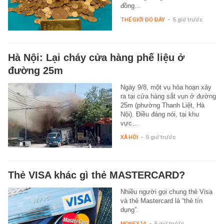
đồng…
THẾ GIỚI ĐÓ ĐÂY
-
5 giờ trước
Hà Nội: Lại cháy cửa hàng phế liệu ở
đường 25m
Ngày 9/8, một vụ hỏa hoạn xảy
ra tại cửa hàng sắt vụn ở đường
25m (phường Thanh Liệt, Hà
Nội). Điều đáng nói, tại khu
vực…
XÃ HỘI
-
5 giờ trước
Thẻ VISA khác gì thẻ MASTERCARD?
Nhiều người gọi chung thẻ Visa
và thẻ Mastercard là “thẻ tín
dụng”.
MONEY.14
-
5 giờ trước