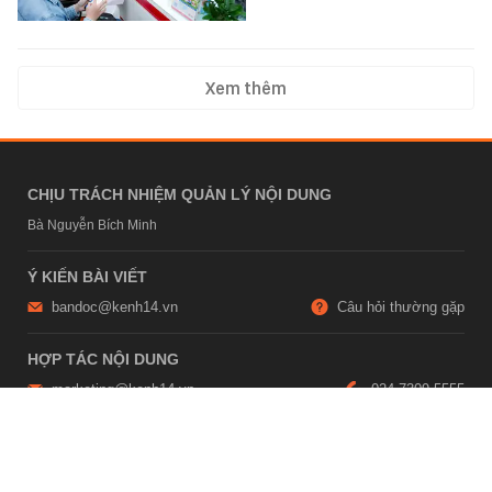
Xem thêm
CHỊU TRÁCH NHIỆM QUẢN LÝ NỘI DUNG
Bà Nguyễn Bích Minh
Ý KIẾN BÀI VIẾT
bandoc@kenh14.vn
Câu hỏi thường gặp
HỢP TÁC NỘI DUNG
marketing@kenh14.vn
024 7309 5555
HỖ TRỢ QUẢNG CÁO