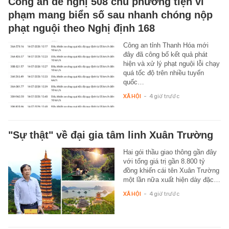
Công an đề nghị 508 chủ phương tiện vi
phạm mang biển số sau nhanh chóng nộp
phạt nguội theo Nghị định 168
Công an tỉnh Thanh Hóa mới
đây đã công bố kết quả phát
hiện và xử lý phạt nguội lỗi chạy
quá tốc độ trên nhiều tuyến
quốc…
XÃ HỘI
-
4 giờ trước
"Sự thật" về đại gia tâm linh Xuân Trường
Hai gói thầu giao thông gần đây
với tổng giá trị gần 8.800 tỷ
đồng khiến cái tên Xuân Trường
một lần nữa xuất hiện dày đặc…
XÃ HỘI
-
4 giờ trước