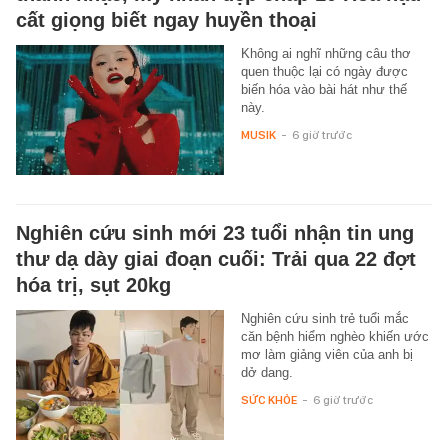
cất giọng biết ngay huyền thoại
Không ai nghĩ những câu thơ
quen thuộc lại có ngày được
biến hóa vào bài hát như thế
này.
MUSIK
-
6 giờ trước
Nghiên cứu sinh mới 23 tuổi nhận tin ung
thư dạ dày giai đoạn cuối: Trải qua 22 đợt
hóa trị, sụt 20kg
Nghiên cứu sinh trẻ tuổi mắc
căn bệnh hiểm nghèo khiến ước
mơ làm giảng viên của anh bị
dở dang.
SỨC KHỎE
-
6 giờ trước