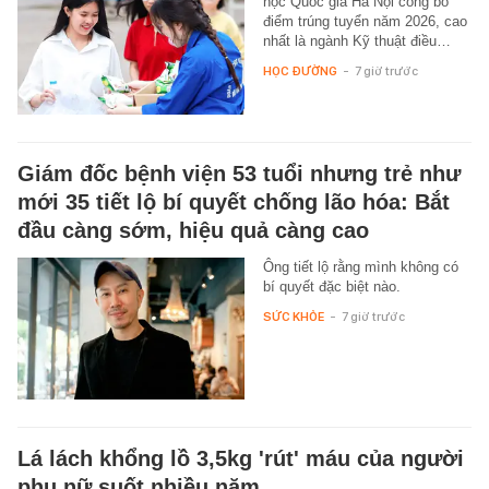
học Quốc gia Hà Nội công bố
điểm trúng tuyển năm 2026, cao
nhất là ngành Kỹ thuật điều…
HỌC ĐƯỜNG
-
7 giờ trước
Giám đốc bệnh viện 53 tuổi nhưng trẻ như
mới 35 tiết lộ bí quyết chống lão hóa: Bắt
đầu càng sớm, hiệu quả càng cao
Ông tiết lộ rằng mình không có
bí quyết đặc biệt nào.
SỨC KHỎE
-
7 giờ trước
Lá lách khổng lồ 3,5kg 'rút' máu của người
phụ nữ suốt nhiều năm