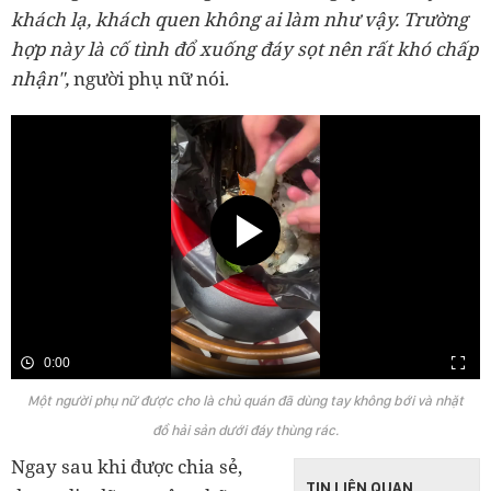
khách lạ, khách quen không ai làm như vậy. Trường
hợp này là cố tình đổ xuống đáy sọt nên rất khó chấp
nhận",
người phụ nữ nói.
0:00
Một người phụ nữ được cho là chủ quán đã dùng tay không bới và nhặt
đồ hải sản dưới đáy thùng rác.
Ngay sau khi được chia sẻ,
TIN LIÊN QUAN