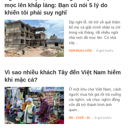
mọc lên khắp làng: Bạn cũ nói 5 lý do
khiến tôi phải suy nghĩ
Dịp nghỉ lễ, tôi trở về quê thăm
bố mẹ và giật mình nhận ra chỉ
trong vài tháng, rất nhiều ngôi
nhà mới đã mọc lên. Có nhà
xây…
XEM MUA LUÔN
-
6 giờ trước
Vì sao nhiều khách Tây đến Việt Nam hiếm
khi mặc cả?
Ở một khu chợ Việt Nam, cảnh
người mua hỏi giá rồi trả xuống
vài nghìn, vài chục nghìn đồng
vốn đã trở thành hình ảnh
quen…
ĂN - CHƠI - ĐI
-
6 giờ trước