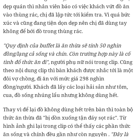
dẹp quán thì nhân viên báo có việc khách vứt đồ ăn
vào thùng rác, chị đã lập tức tới kiểm tra. Vì quá bức
xúc và cũng đang tiện dọn dẹp nên chị đã dùng tay
không để bới đồ trong thùng rác.
"Quy định của buffet là ăn thừa sẽ tính 50 nghìn
đồng/lạng cả sống và chín. Còn trường hợp này là cố
tình đổ thức ăn đi",
người phụ nữ nói trong clip. Cũng
theo nội dung clip thì bàn khách được nhắc tới là một
đôi vợ chồng, đi ăn với mức giá 298 nghìn
đồng/người. Khách đã lấy các loại hải sản như tôm,
cua, đồ sống nhúng lẩu nhưng không dùng hết.
Thay vì để lại đồ không dùng hết trên bàn thì toàn bộ
thức ăn thừa đã "bị dồn xuống tận đáy sọt rác". Từ
hình ảnh ghi lại trong clip có thể thấy các phần thức
ăn sống và chính đều gần như còn nguyên
. "Đây là