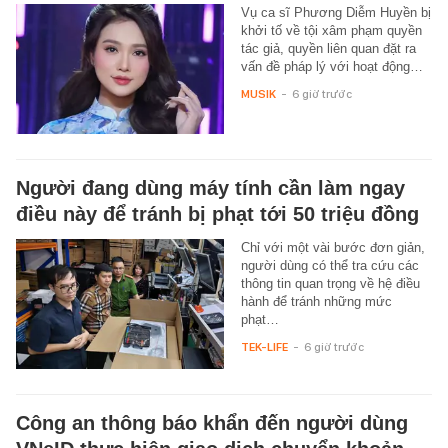
Vụ ca sĩ Phương Diễm Huyền bị
khởi tố về tội xâm phạm quyền
tác giả, quyền liên quan đặt ra
vấn đề pháp lý với hoạt động…
MUSIK
-
6 giờ trước
Người đang dùng máy tính cần làm ngay
điều này để tránh bị phạt tới 50 triệu đồng
Chỉ với một vài bước đơn giản,
người dùng có thể tra cứu các
thông tin quan trọng về hệ điều
hành để tránh những mức
phạt…
TEK-LIFE
-
6 giờ trước
Công an thông báo khẩn đến người dùng