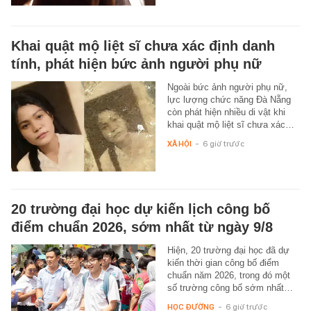
Khai quật mộ liệt sĩ chưa xác định danh
tính, phát hiện bức ảnh người phụ nữ
Ngoài bức ảnh người phụ nữ,
lực lượng chức năng Đà Nẵng
còn phát hiện nhiều di vật khi
khai quật mộ liệt sĩ chưa xác…
XÃ HỘI
-
6 giờ trước
20 trường đại học dự kiến lịch công bố
điểm chuẩn 2026, sớm nhất từ ngày 9/8
Hiện, 20 trường đại học đã dự
kiến thời gian công bố điểm
chuẩn năm 2026, trong đó một
số trường công bố sớm nhất…
HỌC ĐƯỜNG
-
6 giờ trước