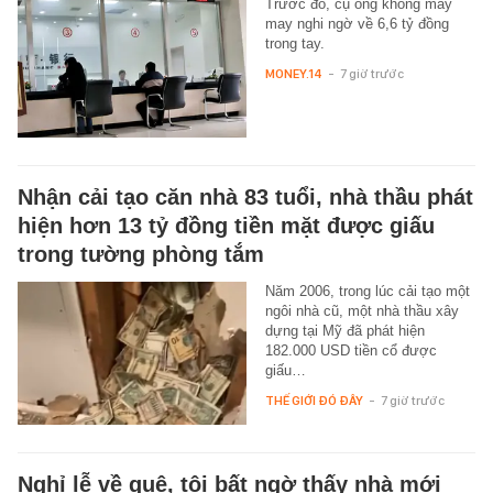
Trước đó, cụ ông không mảy
may nghi ngờ về 6,6 tỷ đồng
trong tay.
MONEY.14
-
7 giờ trước
Nhận cải tạo căn nhà 83 tuổi, nhà thầu phát
hiện hơn 13 tỷ đồng tiền mặt được giấu
trong tường phòng tắm
Năm 2006, trong lúc cải tạo một
ngôi nhà cũ, một nhà thầu xây
dựng tại Mỹ đã phát hiện
182.000 USD tiền cổ được
giấu…
THẾ GIỚI ĐÓ ĐÂY
-
7 giờ trước
Nghỉ lễ về quê, tôi bất ngờ thấy nhà mới