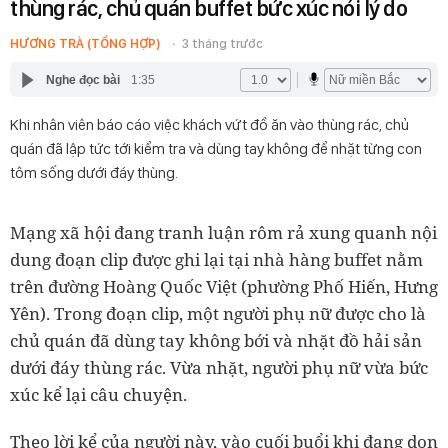
thùng rác, chủ quán buffet bức xúc nói lý do
HƯƠNG TRÀ (TỔNG HỢP)
3 tháng trước
Nghe đọc bài
1:35
Khi nhân viên báo cáo việc khách vứt đồ ăn vào thùng rác, chủ
quán đã lập tức tới kiểm tra và dùng tay không để nhặt từng con
tôm sống dưới đáy thùng.
Mạng xã hội đang tranh luận rôm rả xung quanh nội
dung đoạn clip được ghi lại tại nhà hàng buffet nằm
trên đường Hoàng Quốc Việt (phường Phố Hiến, Hưng
Yên). Trong đoạn clip, một người phụ nữ được cho là
chủ quán đã dùng tay không bới và nhặt đồ hải sản
dưới đáy thùng rác. Vừa nhặt, người phụ nữ vừa bức
xúc kể lại câu chuyện.
Theo lời kể của người này, vào cuối buổi khi đang dọn