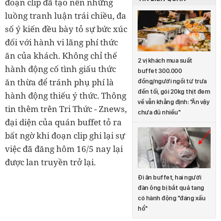
đoạn clip đã tạo nên những
luồng tranh luận trái chiều, đa
số ý kiến đều bày tỏ sự bức xúc
đối với hành vi lãng phí thức
ăn của khách. Không chỉ thế
2 vị khách mua suất
hành động cố tình giấu thức
buffet 300.000
ăn thừa để tránh phụ phí là
đồng/người ngồi từ trưa
đến tối, gói 20kg thịt đem
hành động thiếu ý thức. Thông
về vẫn khẳng định: "Ăn vậy
tin thêm trên Tri Thức - Znews,
chưa đủ nhiều"
đại diện của quán buffet tỏ ra
bất ngờ khi đoạn clip ghi lại sự
việc đã đăng hôm 16/5 nay lại
được lan truyền trở lại.
Đi ăn buffet, hai người
đàn ông bị bắt quả tang
có hành động "đáng xấu
hổ"