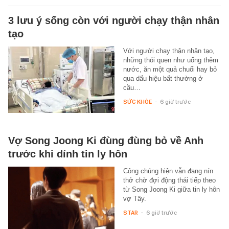
3 lưu ý sống còn với người chạy thận nhân
tạo
Với người chạy thận nhân tạo,
những thói quen như uống thêm
nước, ăn một quả chuối hay bỏ
qua dấu hiệu bất thường ở
cầu…
SỨC KHỎE
-
6 giờ trước
Vợ Song Joong Ki đùng đùng bỏ về Anh
trước khi dính tin ly hôn
Công chúng hiện vẫn đang nín
thở chờ đợi động thái tiếp theo
từ Song Joong Ki giữa tin ly hôn
vợ Tây.
STAR
-
6 giờ trước