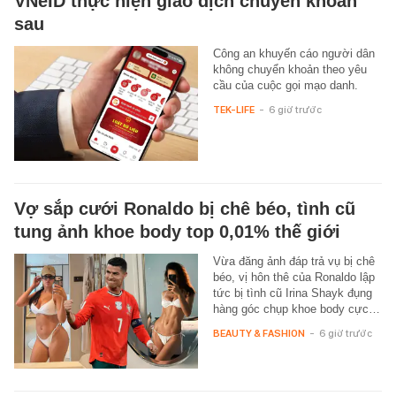
VNeID thực hiện giao dịch chuyển khoản
sau
Công an khuyến cáo người dân
không chuyển khoản theo yêu
cầu của cuộc gọi mạo danh.
TEK-LIFE
-
6 giờ trước
Vợ sắp cưới Ronaldo bị chê béo, tình cũ
tung ảnh khoe body top 0,01% thế giới
Vừa đăng ảnh đáp trả vụ bị chê
béo, vị hôn thê của Ronaldo lập
tức bị tình cũ Irina Shayk đụng
hàng góc chụp khoe body cực…
BEAUTY & FASHION
-
6 giờ trước