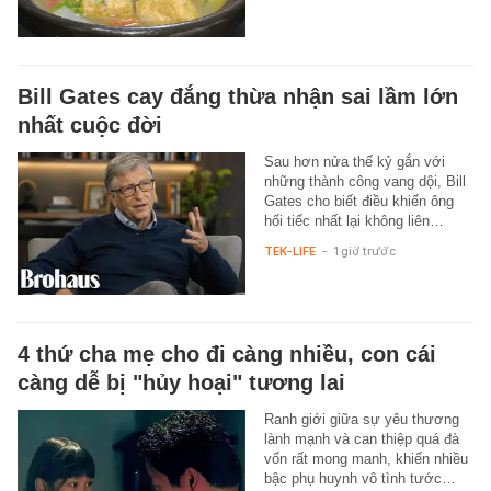
Bill Gates cay đắng thừa nhận sai lầm lớn
nhất cuộc đời
Sau hơn nửa thế kỷ gắn với
những thành công vang dội, Bill
Gates cho biết điều khiến ông
hối tiếc nhất lại không liên…
TEK-LIFE
-
1 giờ trước
4 thứ cha mẹ cho đi càng nhiều, con cái
càng dễ bị "hủy hoại" tương lai
Ranh giới giữa sự yêu thương
lành mạnh và can thiệp quá đà
vốn rất mong manh, khiến nhiều
bậc phụ huynh vô tình tước…