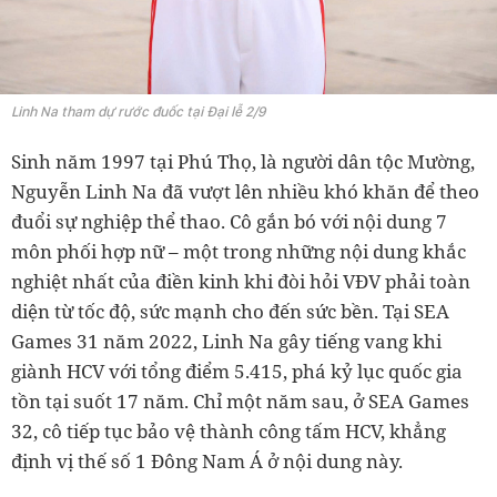
Linh Na tham dự rước đuốc tại Đại lễ 2/9
Sinh năm 1997 tại Phú Thọ, là người dân tộc Mường,
Nguyễn Linh Na đã vượt lên nhiều khó khăn để theo
đuổi sự nghiệp thể thao. Cô gắn bó với nội dung
7
môn phối hợp nữ
– một trong những nội dung khắc
nghiệt nhất của điền kinh khi đòi hỏi VĐV phải toàn
diện từ tốc độ, sức mạnh cho đến sức bền. Tại SEA
Games 31 năm 2022, Linh Na gây tiếng vang khi
giành HCV với tổng điểm 5.415, phá kỷ lục quốc gia
tồn tại suốt 17 năm. Chỉ một năm sau, ở SEA Games
32, cô tiếp tục bảo vệ thành công tấm HCV, khẳng
định vị thế số 1 Đông Nam Á ở nội dung này.