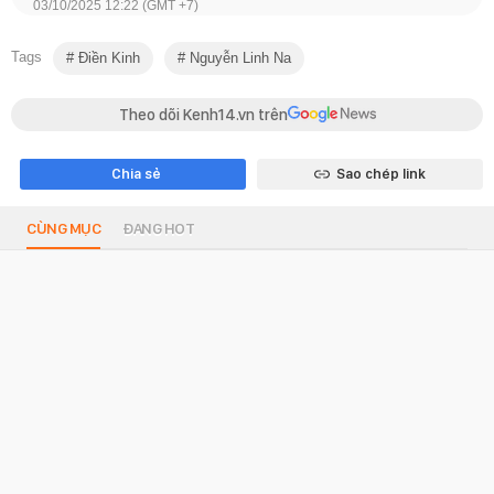
03/10/2025 12:22 (GMT +7)
Tags
Điền Kinh
Nguyễn Linh Na
Theo dõi Kenh14.vn trên
Chia sẻ
Sao chép link
CÙNG MỤC
ĐANG HOT