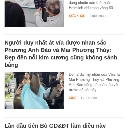
dụng chuẩn xác thủ thuật
Heimlich chỉ trong vòng 60…
SỨC KHỎE
-
2 giờ trước
Người duy nhất át vía được nhan sắc
Phương Anh Đào và Mai Phương Thúy:
Đẹp đến nỗi kim cương cũng không sánh
bằng
Đến 2 đại mỹ nhân của Vbiz là
Mai Phương Thúy và Phương
Anh Đào cũng có phần lép vế
trước cô gái này.
CINE
-
1 giờ trước
Lần đầu tiên Bộ GD&ĐT làm điều này