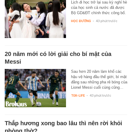
Lịch đi học trở lại sau kỳ nghỉ hè
của học sinh cả nước đã được
Bộ GD&ĐT chính thức công bố.
HỌC ĐƯỜNG
-
43 phút trước
20 năm mới có lời giải cho bí mật của
Messi
Sau hơn 20 năm làm khổ các
hậu vệ hàng đầu thế giới, bí mật
đằng sau những pha rê bóng của
Lionel Messi cuối cùng cũng…
TEK-LIFE
-
43 phút trước
Thắp hương xong bao lâu thì nên rời khỏi
phòng thờ?