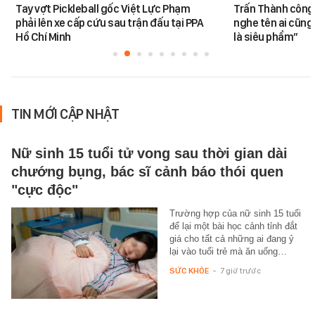
Tay vợt Pickleball gốc Việt Lực Phạm
Trấn Thành công 
phải lên xe cấp cứu sau trận đấu tại PPA
nghe tên ai cũng
Hồ Chí Minh
là siêu phẩm”
TIN MỚI CẬP NHẬT
Nữ sinh 15 tuổi tử vong sau thời gian dài
chướng bụng, bác sĩ cảnh báo thói quen
"cực độc"
Trường hợp của nữ sinh 15 tuổi
để lại một bài học cảnh tỉnh đắt
giá cho tất cả những ai đang ỷ
lại vào tuổi trẻ mà ăn uống…
SỨC KHỎE
-
7 giờ trước