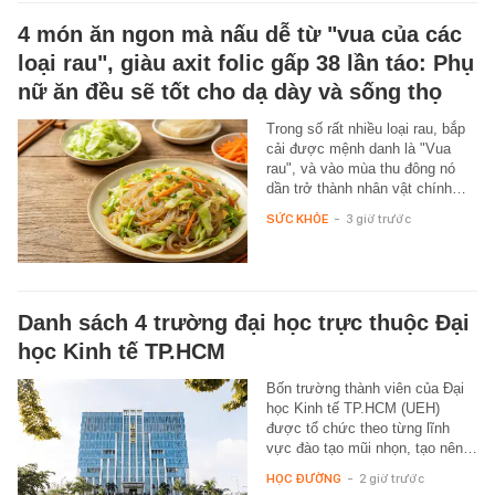
4 món ăn ngon mà nấu dễ từ "vua của các
loại rau", giàu axit folic gấp 38 lần táo: Phụ
nữ ăn đều sẽ tốt cho dạ dày và sống thọ
Trong số rất nhiều loại rau, bắp
cải được mệnh danh là "Vua
rau", và vào mùa thu đông nó
dần trở thành nhân vật chính…
SỨC KHỎE
-
3 giờ trước
Danh sách 4 trường đại học trực thuộc Đại
học Kinh tế TP.HCM
Bốn trường thành viên của Đại
học Kinh tế TP.HCM (UEH)
được tổ chức theo từng lĩnh
vực đào tạo mũi nhọn, tạo nên…
HỌC ĐƯỜNG
-
2 giờ trước