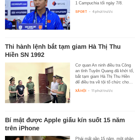
1 Campuchia tối ngày 7/8.
SPORT
-
4 phút trước
Thi hành lệnh bắt tạm giam Hà Thị Thu
Hiền SN 1992
Cơ quan An ninh điều tra Công
an tỉnh Tuyên Quang đã khởi tố,
bắt tạm giam Hà Thị Thu Hiền
để điều tra về tội tổ chức cho…
XÃ HỘI
-
11 phút trước
Bí mật được Apple giấu kín suốt 15 năm
trên iPhone
Phải mất gần 15 năm, một phân