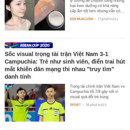
lý tưởng để chuyển sang những
loại kem dưỡng có khả năng
cấp ẩm tốt hơn nhưng vẫn có…
XEM MUA LUÔN
-
17 phút trước
Sốc visual trọng tài trận Việt Nam 3-1
Campuchia: Trẻ như sinh viên, điển trai hút
mắt khiến dân mạng thi nhau "truy tìm"
danh tính
Trọng tài chính trận Việt Nam vs
Campuchia tối 7/8 gây sốt vì
visual quá đỗi trẻ trung.
SPORT
-
16 phút trước