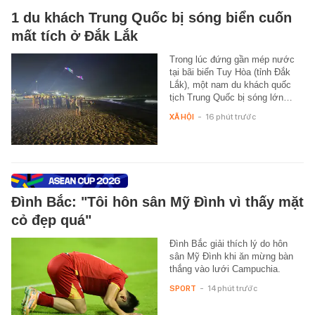
1 du khách Trung Quốc bị sóng biển cuốn
mất tích ở Đắk Lắk
Trong lúc đứng gần mép nước
tại bãi biển Tuy Hòa (tỉnh Đắk
Lắk), một nam du khách quốc
tịch Trung Quốc bị sóng lớn…
XÃ HỘI
-
16 phút trước
Đình Bắc: "Tôi hôn sân Mỹ Đình vì thấy mặt
cỏ đẹp quá"
Đình Bắc giải thích lý do hôn
sân Mỹ Đình khi ăn mừng bàn
thắng vào lưới Campuchia.
SPORT
-
14 phút trước