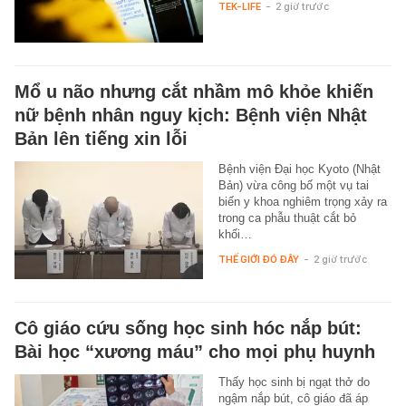
TEK-LIFE
-
2 giờ trước
Mổ u não nhưng cắt nhầm mô khỏe khiến
nữ bệnh nhân nguy kịch: Bệnh viện Nhật
Bản lên tiếng xin lỗi
Bệnh viện Đại học Kyoto (Nhật
Bản) vừa công bố một vụ tai
biến y khoa nghiêm trọng xảy ra
trong ca phẫu thuật cắt bỏ
khối…
THẾ GIỚI ĐÓ ĐÂY
-
2 giờ trước
Cô giáo cứu sống học sinh hóc nắp bút:
Bài học “xương máu” cho mọi phụ huynh
Thấy học sinh bị ngạt thở do
ngậm nắp bút, cô giáo đã áp