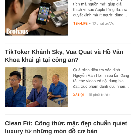
tích mã nguồn mới giúp giải
thích vì sao Apple từng đưa ra
quyết định mà ít người dùng…
TEK-LIFE
-
13 phút trước
TikToker Khánh Sky, Vua Quạt và Hồ Văn
Khoa khai gì tại công an?
Quá trình điều tra xác định
Nguyễn Văn Hợi nhiều lần đăng
tải các video có nội dung bịa
đặt, xúc phạm danh dự, nhân…
XÃ HỘI
-
15 phút trước
Clean Fit: Công thức mặc đẹp chuẩn quiet
luxury từ những món đồ cơ bản