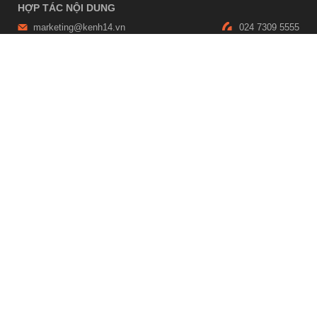
HỢP TÁC NỘI DUNG
marketing@kenh14.vn
024 7309 5555
HỖ TRỢ QUẢNG CÁO
giaitrixahoi@admicro.vn
02473007108
TRỤ SỞ HÀ NỘI
Tầng 21, Tòa nhà Center Building, Hapulico Complex, Số 01, phố
Nguyễn Huy Tưởng, phường Thanh Xuân, thành phố Hà Nội
TRỤ SỞ TP.HỒ CHÍ MINH
Tầng 4, Tòa nhà 123, số 127 Võ Văn Tần, Phường Xuân Hòa, TPHCM
Giấy phép thiết lập trang thông tin điện tử tổng hợp trên mạng số
2215/GP-TTĐT do Sở Thông tin và Truyền thông Hà Nội cấp ngày 10
tháng 4 năm 2019