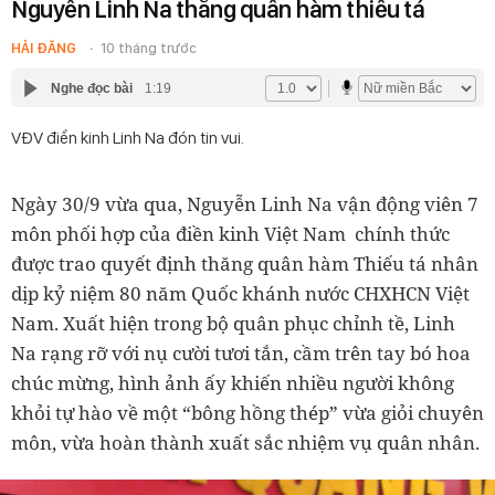
Nguyễn Linh Na thăng quân hàm thiếu tá
HẢI ĐĂNG
10 tháng trước
Nghe đọc bài
1:19
VĐV điền kinh Linh Na đón tin vui.
Ngày 30/9 vừa qua, Nguyễn Linh Na vận động viên 7
môn phối hợp của điền kinh Việt Nam chính thức
được trao quyết định thăng quân hàm
Thiếu tá
nhân
dịp kỷ niệm 80 năm Quốc khánh nước CHXHCN Việt
Nam. Xuất hiện trong bộ quân phục chỉnh tề, Linh
Na rạng rỡ với nụ cười tươi tắn, cầm trên tay bó hoa
chúc mừng, hình ảnh ấy khiến nhiều người không
khỏi tự hào về một “bông hồng thép” vừa giỏi chuyên
môn, vừa hoàn thành xuất sắc nhiệm vụ quân nhân.