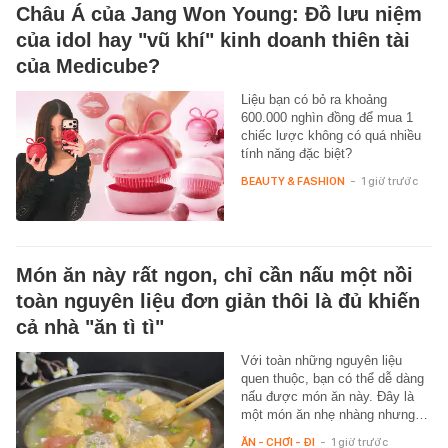
Châu Á của Jang Won Young: Đồ lưu niệm
của idol hay "vũ khí" kinh doanh thiên tài
của Medicube?
Liệu bạn có bỏ ra khoảng
600.000 nghìn đồng để mua 1
chiếc lược không có quá nhiều
tính năng đặc biệt?
BEAUTY & FASHION
-
1 giờ trước
Món ăn này rất ngon, chỉ cần nấu một nồi
toàn nguyên liệu đơn giản thôi là đủ khiến
cả nhà "ăn tì tì"
Với toàn những nguyên liệu
quen thuộc, bạn có thể dễ dàng
nấu được món ăn này. Đây là
một món ăn nhẹ nhàng nhưng…
ĂN - CHƠI - ĐI
-
1 giờ trước