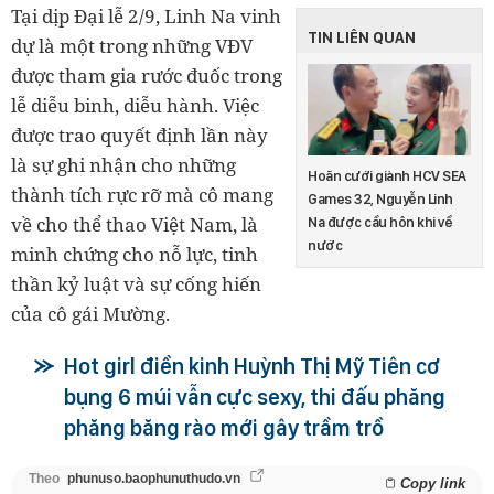
Tại dịp Đại lễ 2/9, Linh Na vinh
TIN LIÊN QUAN
dự là một trong những VĐV
được tham gia rước đuốc trong
lễ diễu binh, diễu hành. Việc
được trao quyết định lần này
là sự ghi nhận cho những
Hoãn cưới giành HCV SEA
thành tích rực rỡ mà cô mang
Games 32, Nguyễn Linh
về cho thể thao Việt Nam, là
Na được cầu hôn khi về
nước
minh chứng cho nỗ lực, tinh
thần kỷ luật và sự cống hiến
của cô gái Mường.
Hot girl điền kinh Huỳnh Thị Mỹ Tiên cơ
bụng 6 múi vẫn cực sexy, thi đấu phăng
phăng băng rào mới gây trầm trồ
Theo
phunuso.baophunuthudo.vn
Copy link