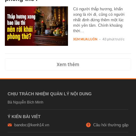
Có người thắp hương, khấn
xong là rời đi, cũng có người
nhất định đứng thêm một lúc
mới yên tâm. Chính khoảng
thời…
XEM MUA LUÔN
-
43 phút trước
Xem thêm
CHỊU TRÁCH NHIỆM QUẢN LÝ NỘI DUNG
Bà Nguyễn Bích Minh
Ý KIẾN BÀI VIẾT
bandoc@kenh14.vn
Câu hỏi thường gặp