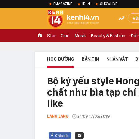
EMAGAZINE
ID.14
SHOWLIVE
Đ
Star
Ciné
Musik
Beauty & Fashion
Đời
HỌC ĐƯỜNG
BẢN TIN
NHÂN VẬT
D
Bộ kỷ yếu style Hon
chất như bìa tạp chí 
like
LANG LANG,
21:09 17/05/2019
Chia sẻ