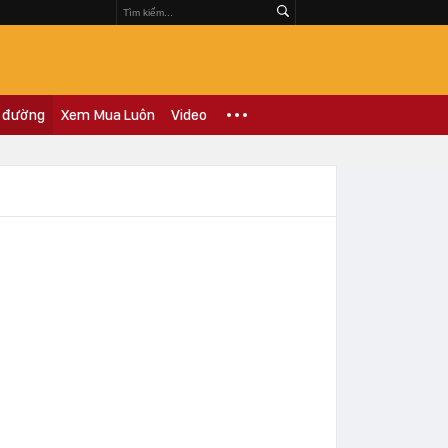
 đường
Xem Mua Luôn
Video