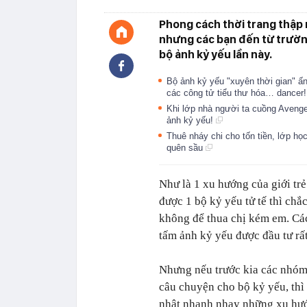
Phong cách thời trang thập n
nhưng các bạn đến từ trườ
bộ ảnh kỷ yếu lần này.
Bộ ảnh kỷ yếu "xuyên thời gian" ấ
các công tử tiểu thư hóa… dancer
Khi lớp nhà người ta cuồng Aveng
ảnh kỷ yếu!
Thuê nháy chi cho tốn tiền, lớp họ
quên sầu
Như là 1 xu hướng của giới tr
được 1 bộ kỷ yếu tử tế thì chắ
không để thua chị kém em. Các
tấm ảnh kỷ yếu được đầu tư rấ
Nhưng nếu trước kia các nhóm 
câu chuyện cho bộ kỷ yếu, thì 
nhật nhanh nhạy những xu hướn