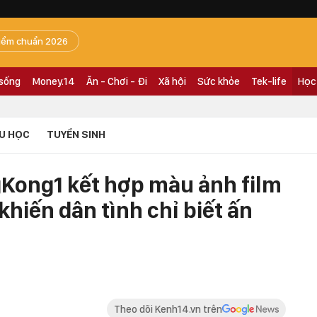
iểm chuẩn 2026
 sống
Money.14
Ăn - Chơi - Đi
Xã hội
Sức khỏe
Tek-life
Học
U HỌC
TUYỂN SINH
gKong1 kết hợp màu ảnh film
khiến dân tình chỉ biết ấn
Theo dõi Kenh14.vn trên