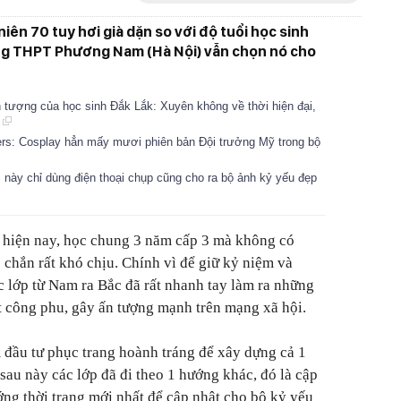
iên 70 tuy hơi già dặn so với độ tuổi học sinh
ng THPT Phương Nam (Hà Nội) vẫn chọn nó cho
n tượng của học sinh Đắk Lắk: Xuyên không về thời hiện đại,
!
ers: Cosplay hẳn mấy mươi phiên bản Đội trưởng Mỹ trong bộ
c này chỉ dùng điện thoại chụp cũng cho ra bộ ảnh kỷ yếu đẹp
ẻ hiện nay, học chung 3 năm cấp 3 mà không có
c chắn rất khó chịu. Chính vì để giữ kỷ niệm và
 lớp từ Nam ra Bắc đã rất nhanh tay làm ra những
t công phu, gây ấn tượng mạnh trên mạng xã hội.
đầu tư phục trang hoành tráng để xây dựng cả 1
sau này các lớp đã đi theo 1 hướng khác, đó là cập
g thời trang mới nhất để cập nhật cho bộ kỷ yếu