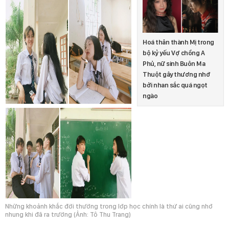
Hoá thân thành Mị trong
bộ kỷ yếu Vợ chồng A
Phủ, nữ sinh Buôn Ma
Thuột gây thương nhớ
bởi nhan sắc quá ngọt
ngào
Những khoảnh khắc đời thường trong lớp học chính là thứ ai cũng nhớ
nhung khi đã ra trường (Ảnh: Tô Thu Trang)