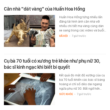
Căn nhà "dát vàng" của Huấn Hoa Hồng
Huấn Hoa Hồng từng nhiều lần
đăng tải hình ảnh căn nhà với
nhiều chi tiết mạ vàng cùng dàn
xe sang trong các video và buổi…
XÃ HỘI
-
7 giờ trước
Cụ bà 70 tuổi có xương trẻ khỏe như phụ nữ 30,
bác sĩ kinh ngạc khi biết bí quyết
Kết quả đo mật độ xương của cụ
bà 70 tuổi khiến các bác sĩ bàng
hoàng vì chỉ số dẻo dai ngang
ngửa phụ nữ 30. Bất ngờ hơn…
SỨC KHỎE
-
7 giờ trước