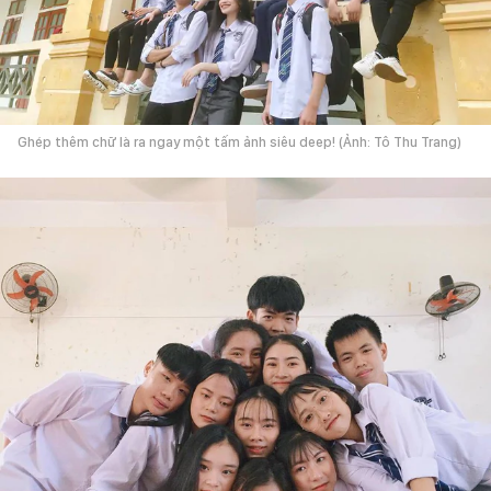
Ghép thêm chữ là ra ngay một tấm ảnh siêu deep! (Ảnh: Tô Thu Trang)