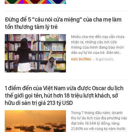
Đừng để 5 "câu nói cửa miệng" của cha mẹ làm
tổn thương tâm lý trẻ
Nhiều cha mẹ đến nay vẫn chưa
nhận ra, những câu nói cửa
miệng của mình đang bào mòn
dần sự tự tin của trẻ. Đến khi…
HỌC ĐƯỜNG
-
6 giờ trước
1 điểm đến của Việt Nam vừa được Oscar du lịch
thế giới gọi tên, hút hơn 18 triệu lượt khách, sở
hữu di sản trị giá 213 tỷ USD
Trong 7 tháng đầu năm, doanh
thu từ du lịch của địa phương này
đạt trên 19.348 tỷ đồng, tăng
21,80% so với cùng kỳ năm trước.