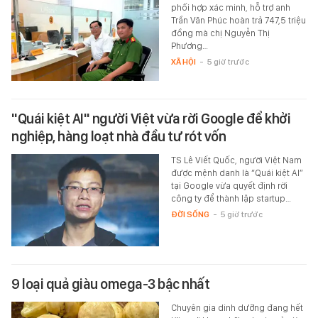
phối hợp xác minh, hỗ trợ anh
Trần Văn Phúc hoàn trả 747,5 triệu
đồng mà chị Nguyễn Thị
Phương…
XÃ HỘI
-
5 giờ trước
"Quái kiệt AI" người Việt vừa rời Google để khởi
nghiệp, hàng loạt nhà đầu tư rót vốn
TS Lê Viết Quốc, người Việt Nam
được mệnh danh là “Quái kiệt AI”
tại Google vừa quyết định rời
công ty để thành lập startup…
ĐỜI SỐNG
-
5 giờ trước
9 loại quả giàu omega-3 bậc nhất
Chuyên gia dinh dưỡng đang hết