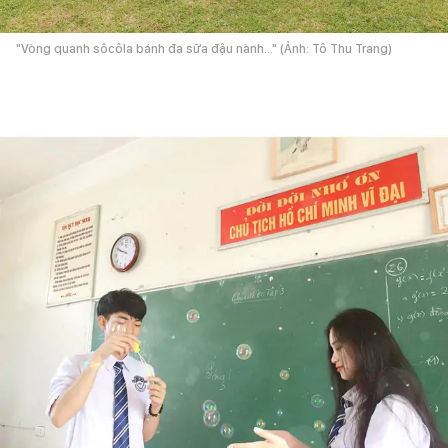
"Vòng quanh sôcôla bánh đa sữa đậu nành..." (Ảnh: Tô Thu Trang)