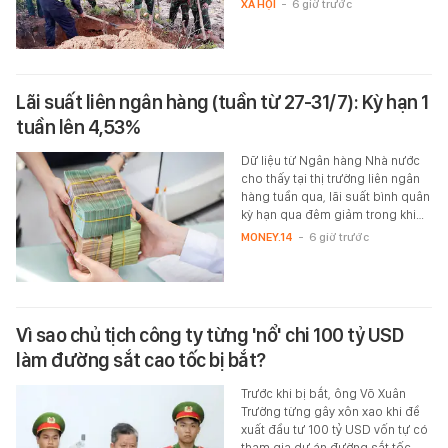
XÃ HỘI
-
6 giờ trước
Lãi suất liên ngân hàng (tuần từ 27-31/7): Kỳ hạn 1
tuần lên 4,53%
Dữ liệu từ Ngân hàng Nhà nước
cho thấy tại thị trường liên ngân
hàng tuần qua, lãi suất bình quân
kỳ hạn qua đêm giảm trong khi…
MONEY.14
-
6 giờ trước
Vì sao chủ tịch công ty từng 'nổ' chi 100 tỷ USD
làm đường sắt cao tốc bị bắt?
Trước khi bị bắt, ông Võ Xuân
Trường từng gây xôn xao khi đề
xuất đầu tư 100 tỷ USD vốn tự có
tham gia dự án đường sắt tốc…