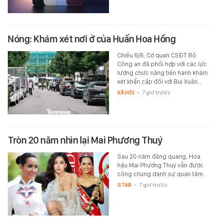
Nóng: Khám xét nơi ở của Huấn Hoa Hồng
Chiều 6/8, Cơ quan CSĐT Bộ
Công an đã phối hợp với các lực
lượng chức năng tiến hành khám
xét khẩn cấp đối với Bùi Xuân…
XÃ HỘI
-
7 giờ trước
Tròn 20 năm nhìn lại Mai Phương Thuý
Sau 20 năm đăng quang, Hoa
hậu Mai Phương Thuý vẫn được
công chúng dành sự quan tâm.
STAR
-
7 giờ trước