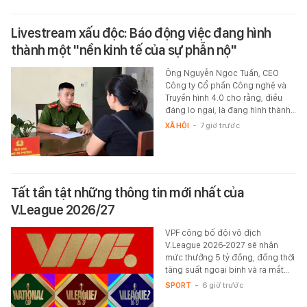
Livestream xấu độc: Báo động việc đang hình
thành một "nền kinh tế của sự phẫn nộ"
Ông Nguyễn Ngọc Tuấn, CEO
Công ty Cổ phần Công nghệ và
Truyền hình 4.0 cho rằng, điều
đáng lo ngại, là đang hình thành…
XÃ HỘI
-
7 giờ trước
Tất tần tật những thông tin mới nhất của
V.League 2026/27
VPF công bố đội vô địch
V.League 2026-2027 sẽ nhận
mức thưởng 5 tỷ đồng, đồng thời
tăng suất ngoại binh và ra mắt…
SPORT
-
6 giờ trước