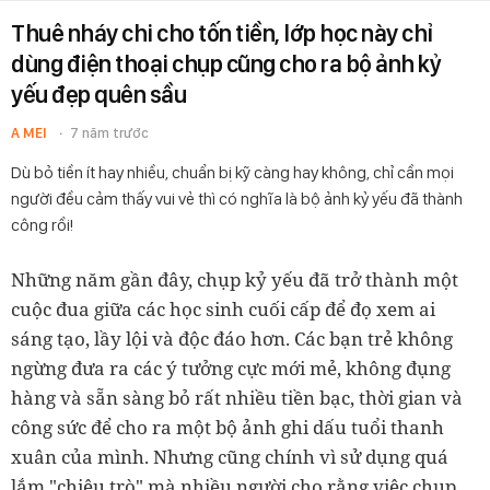
Thuê nháy chi cho tốn tiền, lớp học này chỉ
dùng điện thoại chụp cũng cho ra bộ ảnh kỷ
yếu đẹp quên sầu
A MEI
7 năm trước
Dù bỏ tiền ít hay nhiều, chuẩn bị kỹ càng hay không, chỉ cần mọi
người đều cảm thấy vui vẻ thì có nghĩa là bộ ảnh kỷ yếu đã thành
công rồi!
Những năm gần đây, chụp kỷ yếu đã trở thành một
cuộc đua giữa các học sinh cuối cấp để đọ xem ai
sáng tạo, lầy lội và độc đáo hơn. Các bạn trẻ không
ngừng đưa ra các ý tưởng cực mới mẻ, không đụng
hàng và sẵn sàng bỏ rất nhiều tiền bạc, thời gian và
công sức để cho ra một bộ ảnh ghi dấu tuổi thanh
xuân của mình. Nhưng cũng chính vì sử dụng quá
lắm "chiêu trò" mà nhiều người cho rằng việc chụp