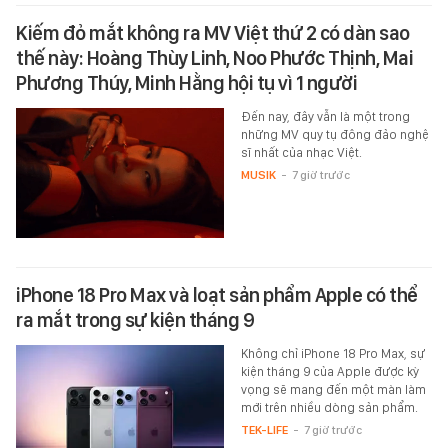
Kiếm đỏ mắt không ra MV Việt thứ 2 có dàn sao
thế này: Hoàng Thùy Linh, Noo Phước Thịnh, Mai
Phương Thúy, Minh Hằng hội tụ vì 1 người
Đến nay, đây vẫn là một trong
những MV quy tụ đông đảo nghệ
sĩ nhất của nhạc Việt.
MUSIK
-
7 giờ trước
iPhone 18 Pro Max và loạt sản phẩm Apple có thể
ra mắt trong sự kiện tháng 9
Không chỉ iPhone 18 Pro Max, sự
kiện tháng 9 của Apple được kỳ
vọng sẽ mang đến một màn làm
mới trên nhiều dòng sản phẩm.
TEK-LIFE
-
7 giờ trước