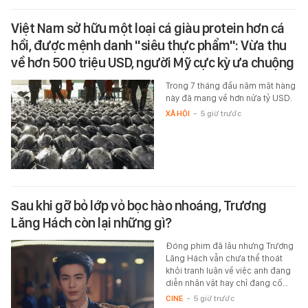
Việt Nam sở hữu một loại cá giàu protein hơn cá
hồi, được mệnh danh "siêu thực phẩm": Vừa thu
về hơn 500 triệu USD, người Mỹ cực kỳ ưa chuộng
Trong 7 tháng đầu năm mặt hàng
này đã mang về hơn nửa tỷ USD.
XÃ HỘI
-
5 giờ trước
Sau khi gỡ bỏ lớp vỏ bọc hào nhoáng, Trương
Lăng Hách còn lại những gì?
Đóng phim đã lâu nhưng Trương
Lăng Hách vẫn chưa thể thoát
khỏi tranh luận về việc anh đang
diễn nhân vật hay chỉ đang cố…
CINE
-
5 giờ trước