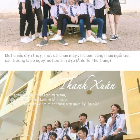
Một chiếc điện thoại, một cái chân máy và lũ bạn cùng nhau ngồi trên
sân trường là có ngay một pô ảnh đẹp (Ảnh: Tô Thu Trang)