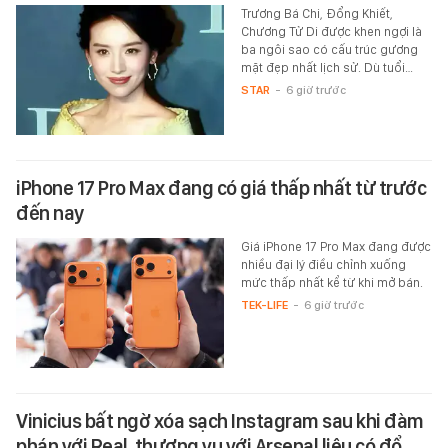
Trương Bá Chi, Đổng Khiết,
Chương Tử Di được khen ngợi là
ba ngôi sao có cấu trúc gương
mặt đẹp nhất lịch sử. Dù tuổi…
STAR
-
6 giờ trước
iPhone 17 Pro Max đang có giá thấp nhất từ trước
đến nay
Giá iPhone 17 Pro Max đang được
nhiều đại lý điều chỉnh xuống
mức thấp nhất kể từ khi mở bán.
TEK-LIFE
-
6 giờ trước
Vinicius bất ngờ xóa sạch Instagram sau khi đàm
phán với Real, thương vụ với Arsenal liệu có đổ