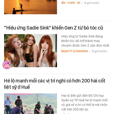
ĂN - CHƠI - ĐI
-
6 giờ trước
"Hiệu ứng Sadie Sink" khiến Gen Z từ bỏ tóc cũ
Hiệu ứng từ Sadie Sink đang
khiến tóc đỏ trở thành màu
nhuộm được Gen Z săn đón nhất.
BEAUTY & FASHION
-
6 giờ trước
Hé lộ manh mối các vị trí nghi có hơn 200 hài cốt
liệt sỹ ở Huế
Hai lá đơn gửi đến Bộ Chỉ huy
Quân sự TP Huế hé lộ manh mối
vô giá về vị trí có thể là nơi chôn
cất hơn 200 liệt sỹ.