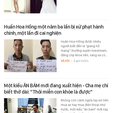
Huấn Hoa Hồng một năm ba lần bị xử phạt hành
chính, một lần đi cai nghiện
Huấn Hoa Hồng được nhiều
người biết đến là “giang hồ
mạng”, thường xuyên livestream,
đăng clip khoe tiền, vàng và có…
XÃ HỘI
-
5 giờ trước
Một kiểu ĂN BÁM mới đang xuất hiện - Cha mẹ chỉ
biết thở dài: "Thôi miễn con khỏe là được"
Không còn cảnh ngửa tay xin tiền
mua xe hay mua điện thoại như
trước, một kiểu "ăn bám" mới này