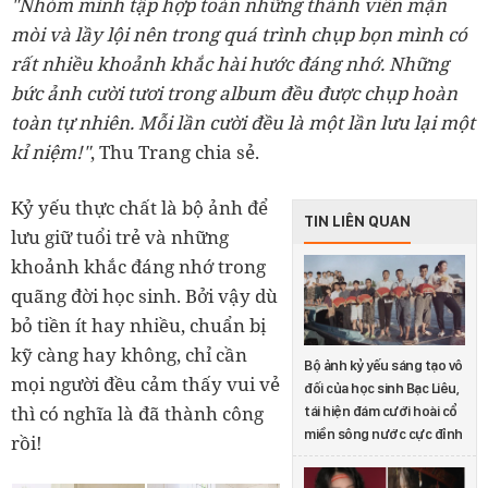
"Nhóm mình tập hợp toàn những thành viên mặn
mòi và lầy lội nên trong quá trình chụp bọn mình có
rất nhiều khoảnh khắc hài hước đáng nhớ. Những
bức ảnh cười tươi trong album đều được chụp hoàn
toàn tự nhiên. Mỗi lần cười đều là một lần lưu lại một
kỉ niệm!"
, Thu Trang chia sẻ.
Kỷ yếu thực chất là bộ ảnh để
TIN LIÊN QUAN
lưu giữ tuổi trẻ và những
khoảnh khắc đáng nhớ trong
quãng đời học sinh. Bởi vậy dù
bỏ tiền ít hay nhiều, chuẩn bị
kỹ càng hay không, chỉ cần
Bộ ảnh kỷ yếu sáng tạo vô
mọi người đều cảm thấy vui vẻ
đối của học sinh Bạc Liêu,
thì có nghĩa là đã thành công
tái hiện đám cưới hoài cổ
miền sông nước cực đỉnh
rồi!