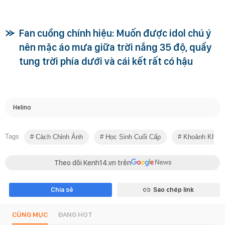
Fan cuồng chính hiệu: Muốn được idol chú ý
nên mặc áo mưa giữa trời nắng 35 độ, quẩy
tung trời phía dưới và cái kết rất có hậu
Helino
Tags
Cách Chỉnh Ảnh
Học Sinh Cuối Cấp
Khoảnh Khắc 
Theo dõi Kenh14.vn trên
Chia sẻ
Sao chép link
CÙNG MỤC
ĐANG HOT