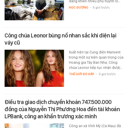
đang khiến nhiều phụ huynh lo…
HỌC ĐƯỜNG
-
5 giờ trước
Công chúa Leonor bùng nổ nhan sắc khi diện lại
váy cũ
Xuất hiện tại Cung điện Marivent
trong một sự kiện quan trọng của
Hoàng gia Tây Ban Nha, Công
chúa Leonor tiếp tục nhận được…
THẾ GIỚI ĐÓ ĐÂY
-
5 giờ trước
Điều tra giao dịch chuyển khoản 747.500.000
đồng của Nguyễn Thị Phương Hoa đến tài khoản
LPBank, công an khẩn trương xác minh
Công an xã Vĩnh Mỹ (Cà Mau) đã