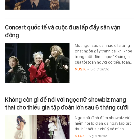
Concert quốc tế và cuộc đua lấp đầy sân vận
động
Một ngôi sao ca nhạc ở ta từng
phát ngôn gây tranh cãi khi khoe
trong một đêm nhạc: “Khán giả
của tôi toàn người có tiền, toàn…
MUSIK
-
5 giờ trước
Không còn gì để nói với ngọc nữ showbiz mang
thai cho thiếu gia tập đoàn lớn sau 6 tháng cưới
Ngọc nữ đình đám showbiz vừa
hiếm hoi lộ diện đã ngay lập tức
thu hút hết sự chú ý về mình.
STAR
-
5 giờ trước