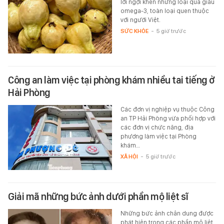
lời ngợi khen những loại quả giàu
omega-3, toàn loại quen thuộc
với người Việt.
SỨC KHỎE
-
5 giờ trước
Công an làm việc tại phòng khám nhiều tai tiếng ở
Hải Phòng
Các đơn vị nghiệp vụ thuộc Công
an TP Hải Phòng vừa phối hợp với
các đơn vị chức năng, địa
phương làm việc tại Phòng
khám…
XÃ HỘI
-
5 giờ trước
Giải mã những bức ảnh dưới phần mộ liệt sĩ
Những bức ảnh chân dung được
phát hiện trong các phần mộ liệt