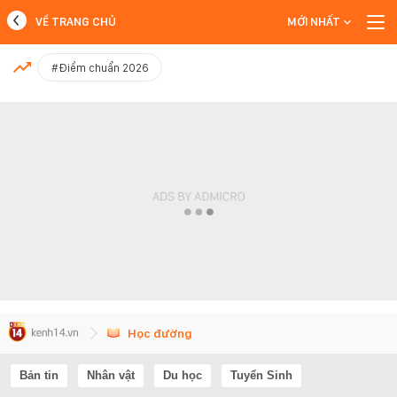
VỀ TRANG CHỦ
MỚI NHẤT
MỚI NHẤT
#Điểm chuẩn 2026
Xem thêm
Học đường
Bản tin
Nhân vật
Du học
Tuyển Sinh