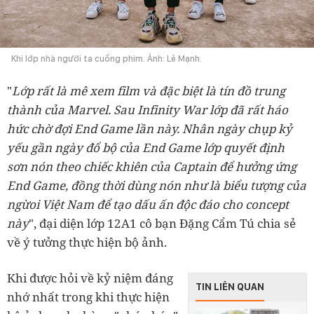
Khi lớp nhà người ta cuồng phim. Ảnh: Lê Mạnh.
"
Lớp rất là mê xem film và đặc biệt là tín đồ trung
thành của Marvel. Sau Infinity War lớp đã rất háo
hức chờ đợi End Game lần này. Nhân ngày chụp kỷ
yếu gần ngày đổ bộ của End Game lớp quyết định
sơn nón theo chiếc khiên của Captain để hưởng ứng
End Game, đồng thời dùng nón như là biểu tượng của
ngừoi Việt Nam để tạo dấu ấn độc đáo cho concept
này
", đại diện lớp 12A1 cô bạn Đặng Cẩm Tú chia sẻ
về ý tưởng thực hiện bộ ảnh.
Khi được hỏi về kỷ niệm đáng
TIN LIÊN QUAN
nhớ nhất trong khi thực hiện