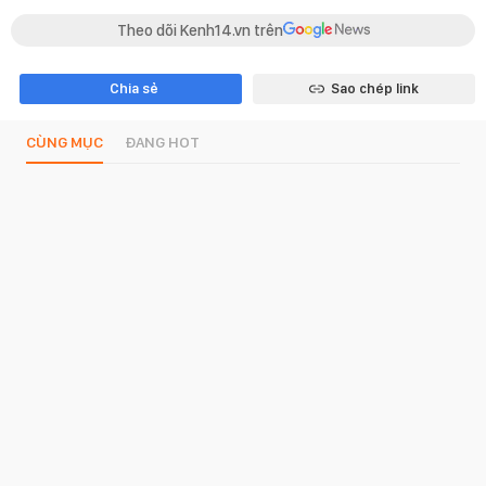
Theo dõi Kenh14.vn trên
Chia sẻ
Sao chép link
CÙNG MỤC
ĐANG HOT