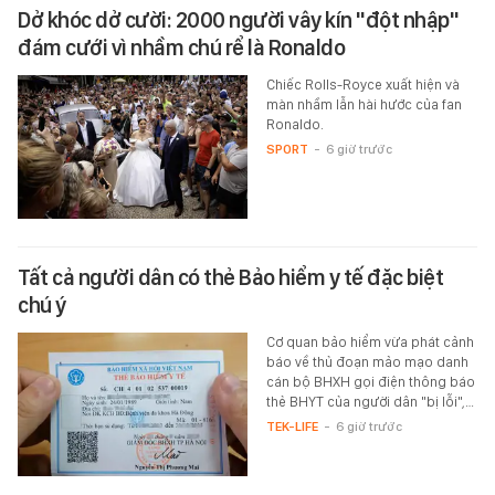
Dở khóc dở cười: 2000 người vây kín "đột nhập"
đám cưới vì nhầm chú rể là Ronaldo
Chiếc Rolls-Royce xuất hiện và
màn nhầm lẫn hài hước của fan
Ronaldo.
SPORT
-
6 giờ trước
Tất cả người dân có thẻ Bảo hiểm y tế đặc biệt
chú ý
Cơ quan bảo hiểm vừa phát cảnh
báo về thủ đoạn mảo mạo danh
cán bộ BHXH gọi điện thông báo
thẻ BHYT của người dân "bị lỗi",…
TEK-LIFE
-
6 giờ trước