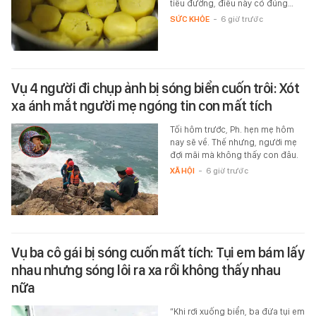
tiểu đường, điều này có đúng…
SỨC KHỎE
-
6 giờ trước
Vụ 4 người đi chụp ảnh bị sóng biển cuốn trôi: Xót
xa ánh mắt người mẹ ngóng tin con mất tích
Tối hôm trước, Ph. hẹn mẹ hôm
nay sẽ về. Thế nhưng, người mẹ
đợi mãi mà không thấy con đâu.
XÃ HỘI
-
6 giờ trước
Vụ ba cô gái bị sóng cuốn mất tích: Tụi em bám lấy
nhau nhưng sóng lôi ra xa rồi không thấy nhau
nữa
“Khi rơi xuống biển, ba đứa tụi em