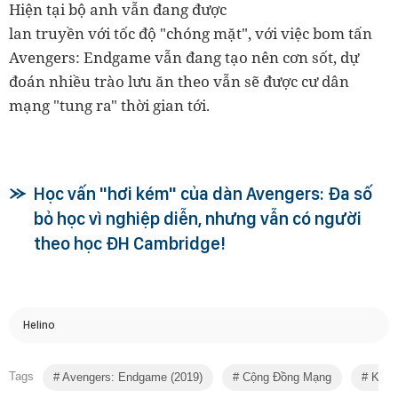
Hiện tại bộ anh vẫn đang được
lan truyền với tốc độ "chóng mặt", với việc bom tấn
Avengers: Endgame vẫn đang tạo nên cơn sốt, dự
đoán nhiều trào lưu ăn theo vẫn sẽ được cư dân
mạng "tung ra" thời gian tới.
Học vấn "hơi kém" của dàn Avengers: Đa số
bỏ học vì nghiệp diễn, nhưng vẫn có người
theo học ĐH Cambridge!
Helino
Tags
Avengers: Endgame (2019)
Cộng Đồng Mạng
Kỷ Y