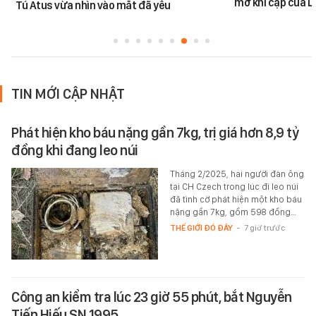
mơ khi cặp của 
Tú Atus vừa nhìn vào mắt đã yêu
TIN MỚI CẬP NHẬT
Phát hiện kho báu nặng gần 7kg, trị giá hơn 8,9 tỷ
đồng khi đang leo núi
Tháng 2/2025, hai người đàn ông
tại CH Czech trong lúc đi leo núi
đã tình cờ phát hiện một kho báu
nặng gần 7kg, gồm 598 đồng…
THẾ GIỚI ĐÓ ĐÂY
-
7 giờ trước
Công an kiểm tra lúc 23 giờ 55 phút, bắt Nguyễn
Tiến Hiếu SN 1995