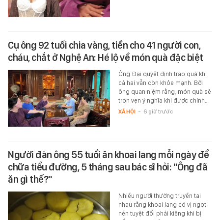
Cụ ông 92 tuổi chia vàng, tiền cho 41 người con,
cháu, chắt ở Nghệ An: Hé lộ về món quà đặc biệt
Ông Đại quyết định trao quà khi
cả hai vẫn còn khỏe mạnh. Bởi
ông quan niệm rằng, món quà sẽ
trọn vẹn ý nghĩa khi được chính…
XÃ HỘI
-
6 giờ trước
Người đàn ông 55 tuổi ăn khoai lang mỗi ngày để
chữa tiểu đường, 5 tháng sau bác sĩ hỏi: "Ông đã
ăn gì thế?"
Nhiều người thường truyền tai
nhau rằng khoai lang có vị ngọt
nên tuyệt đối phải kiêng khi bị