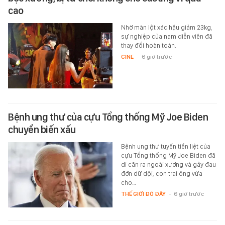
cao
Nhờ màn lột xác hậu giảm 23kg,
sự nghiệp của nam diễn viên đã
thay đổi hoàn toàn.
CINE
-
6 giờ trước
Bệnh ung thư của cựu Tổng thống Mỹ Joe Biden
chuyển biến xấu
Bệnh ung thư tuyến tiền liệt của
cựu Tổng thống Mỹ Joe Biden đã
di căn ra ngoài xương và gây đau
đớn dữ dội, con trai ông vừa
cho…
THẾ GIỚI ĐÓ ĐÂY
-
6 giờ trước