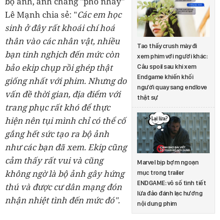
bộ ảnh, anh chàng "phó nháy"
Lê Mạnh chia sẻ: "
Các em học
sinh ở đây rất khoái chí hoá
thân vào các nhân vật, nhiều
Tao thấy crush mày đi
bạn tinh nghịch đến mức còn
xem phim với người khác:
bảo ekip chụp rồi ghép thật
Câu spoil sau khi xem
Endgame khiến khối
giống nhất với phim. Nhưng do
người quay sang endlove
vấn đề thời gian, địa điểm với
thật sự
trang phục rất khó để thực
hiện nên tụi mình chỉ có thể cố
gắng hết sức tạo ra bộ ảnh
như các bạn đã xem. Ekip cũng
cảm thấy rất vui và cũng
Marvel bịp bợm ngoạn
không ngờ là bộ ảnh gây hứng
mục trong trailer
ENDGAME: vô số tình tiết
thú và được cư dân mạng đón
lừa đảo đánh lạc hướng
nhận nhiệt tình đến mức đó".
nội dung phim