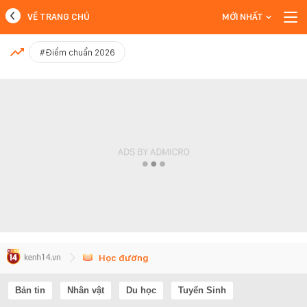
VỀ TRANG CHỦ
MỚI NHẤT
MỚI NHẤT
#Điểm chuẩn 2026
Xem thêm
Học đường
Bản tin
Nhân vật
Du học
Tuyển Sinh