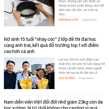
thuộc nhưng vẫn cần được sử
dụng và bảo quản đúng cách để
đảm bảo độ bền, an toàn và
hiệu…
XEM MUA LUÔN
-
6 giờ trước
Nữ sinh 15 tuổi "nhảy cóc" 2 lớp để thi đại học
cùng anh trai, kết quả đỗ trường top 1 với điểm
cao hơn cả anh
Lọt top 100 thí sinh điểm cao
nhất tỉnh, nữ sinh 15 tuổi đang trở
thành cái tên được nhiều người
nhắc tới sau kỳ thi đại học ở…
HỌC ĐƯỜNG
-
6 giờ trước
Nam diễn viên Việt đổi đời nhờ giảm 23kg còn da
bọc xương, bị từ chối không cho casting vì quá