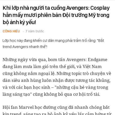
Khi lớp nhà người ta cuồng Avengers: Cosplay
hẳn mấy mươi phiên bản Đội trưởng Mỹ trong
bộ ảnh kỷ yếu!
CÔNG HIẾU
7 năm trước
Lớp học này đang khiến cư dân mạng phải trầm trồ rằng: "Bắt
trend Avengers nhanh thế"!
Những ngày vừa qua, bom tấn Avengers: Endgame
đang làm mưa làm gió trên thế giới, và Việt Nam
cũng không nằm ngoại lệ. Những topic trò chuyện về
dàn siêu anh hùng luôn nhận được tương tác khủng,
và với các bạn học sinh – "những cậu bé vàng trong
làng sáng tạo" cũng không bỏ qua cơ hội trổ tài.
Hội fan Marvel học đường cũng đã nhanh chóng bắt
kịp trend, sáng tạo ra bộ ảnh kỷ yếu lấy cảm hứng từ