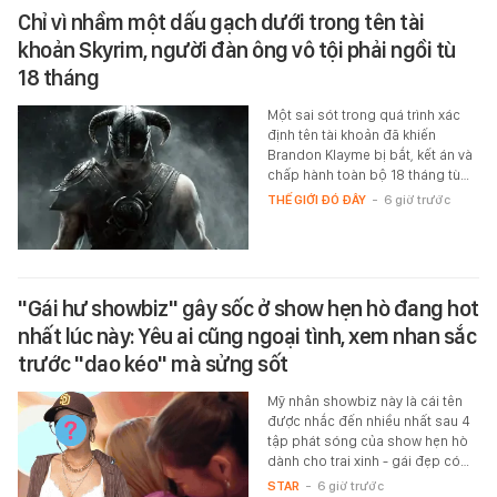
Chỉ vì nhầm một dấu gạch dưới trong tên tài
khoản Skyrim, người đàn ông vô tội phải ngồi tù
18 tháng
Một sai sót trong quá trình xác
định tên tài khoản đã khiến
Brandon Klayme bị bắt, kết án và
chấp hành toàn bộ 18 tháng tù…
THẾ GIỚI ĐÓ ĐÂY
-
6 giờ trước
"Gái hư showbiz" gây sốc ở show hẹn hò đang hot
nhất lúc này: Yêu ai cũng ngoại tình, xem nhan sắc
trước "dao kéo" mà sửng sốt
Mỹ nhân showbiz này là cái tên
được nhắc đến nhiều nhất sau 4
tập phát sóng của show hẹn hò
dành cho trai xinh - gái đẹp có…
STAR
-
6 giờ trước