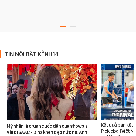
TIN NỔI BẬT KÊNH14
Kết quả bán kết 
Mỹ nhân là crush quốc dân của showbiz
Pickleball Việt 
Việt: ISAAC - Binz khen đẹp nức nở, Anh