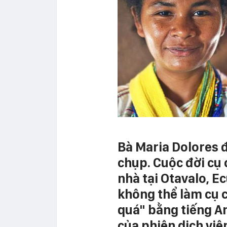
Bà Maria Dolores đ
chụp. Cuộc đời cụ 
nhà tại Otavalo, E
không thể làm cụ c
quá" bằng tiếng A
của phiên dịch viê