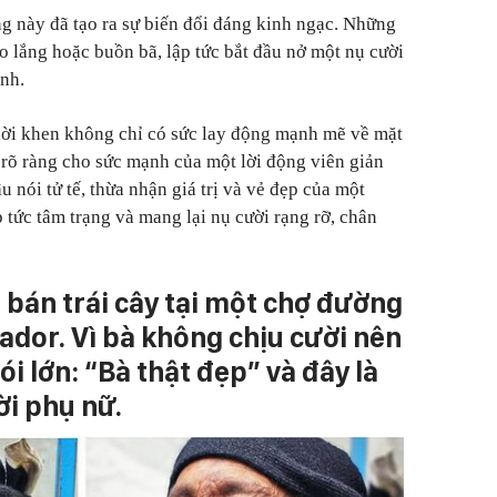
g này đã tạo ra sự biến đổi đáng kinh ngạc. Những
o lắng hoặc buồn bã, lập tức bắt đầu nở một nụ cười
nh.
 lời khen không chỉ có sức lay động mạnh mẽ về mặt
 rõ ràng cho sức mạnh của một lời động viên giản
 nói tử tế, thừa nhận giá trị và vẻ đẹp của một
p tức tâm trạng và mang lại nụ cười rạng rỡ, chân
 bán trái cây tại một chợ đường
ador. Vì bà không chịu cười nên
 lớn: “Bà thật đẹp” và đây là
i phụ nữ.