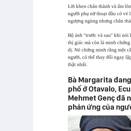
Lời khen chân thành và ấm lòn
người phụ nữ thoạt đầu có vẻ l
ngượng ngùng nhưng chân thà
Bộ ảnh "trước và sau" khi nói
thị giác mà còn là minh chứng
dị. Nó chứng minh rằng một câu
người, có thể thay đổi ngay lậ
thật nhất.
Bà Margarita đang
phố ở Otavalo, Ecu
Mehmet Genç đã nói
phản ứng của ngườ