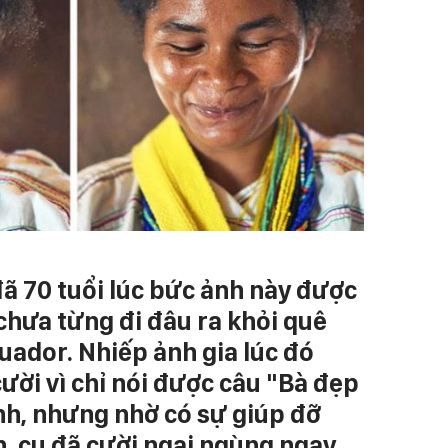
ã 70 tuổi lúc bức ảnh này được
chưa từng đi đâu ra khỏi quê
cuador. Nhiếp ảnh gia lúc đó
ười vì chỉ nói được câu "Bà đẹp
nh, nhưng nhờ có sự giúp đỡ
n, cụ đã cười ngại ngùng ngay