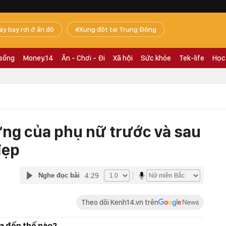
áy bay rơi ở ấn độ
Xung đột tại Trung Đông
 sống
Money.14
Ăn - Chơi - Đi
Xã hội
Sức khỏe
Tek-life
Học
ứng của phụ nữ trước và sau
đẹp
4:29
Nghe đọc bài
Theo dõi Kenh14.vn trên
ĩa đến thế nào?