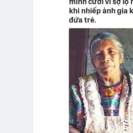
mình cười vì sợ lộ
khi nhiếp ảnh gia 
đứa trẻ.