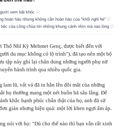
người xem bật khóc
ông hoàn hảo nhưng không cần hoàn hảo của "khối nghỉ hè"
 tiệc của công chúa tới những khung cảnh nhìn mà nao lòng
i Thổ Nhĩ Kỳ Mehmet Genç, được biết đến với
ười du mục không có lộ trình"), đã tạo nên một bộ
ưu tập này ghi lại chân dung những người phụ nữ
huyến hành trình qua nhiều quốc gia.
 lam lũ, vất vả đã in hằn lên đôi mắt của những
mắt họ thường mang một nét buồn bã sâu lắng. Để
oảnh khắc hạnh phúc chân thật của họ, anh đã sử
đơn giản nhưng hiệu quả: một lời khen ngợi ấm áp.
g nói với họ: "Dù cho thế nào thì bạn vẫn rất xinh