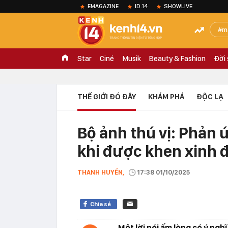
EMAGAZINE
ID.14
SHOWLIVE
m
Star
Ciné
Musik
Beauty & Fashion
Đời
THẾ GIỚI ĐÓ ĐÂY
KHÁM PHÁ
ĐỘC LẠ
Bộ ảnh thú vị: Phản 
khi được khen xinh 
THANH HUYỀN,
17:38 01/10/2025
Chia sẻ
Một lời nói ấm lòng có ý ngh