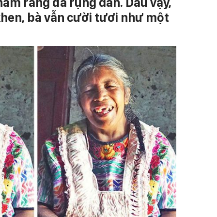
 hàm răng đã rụng dần. Dẫu vậy,
khen, bà vẫn cười tươi như một