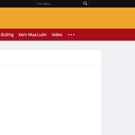
 đường
Xem Mua Luôn
Video