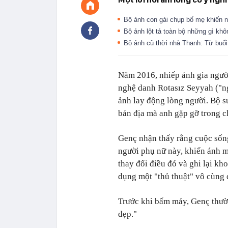
Bộ ảnh con gái chụp bố mẹ khiến 
Bộ ảnh lột tả toàn bộ những gì kh
Bộ ảnh cũ thời nhà Thanh: Từ buổi
Năm 2016, nhiếp ảnh gia ngườ
nghệ danh Rotasız Seyyah ("ng
ảnh lay động lòng người. Bộ s
bản địa mà anh gặp gỡ trong c
Genç nhận thấy rằng cuộc sống
người phụ nữ này, khiến ánh 
thay đổi điều đó và ghi lại kh
dụng một "thủ thuật" vô cùng 
Trước khi bấm máy, Genç thườn
đẹp."