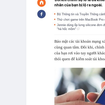
nhân của bạn bị lộ ra ngoài.
Bộ Thông tin và Truyền Thông cảnh
Thử chơi game trên MacBook Pro c
Jennie dùng ốp lưng silicone đơn đ
"há hốc mồm"
Bảo mật các tài khoản mạng xã
cùng quan tâm. Đôi khi, chính 
của bạn rơi vào tay người khá
thói quen để kiểm soát tài kho