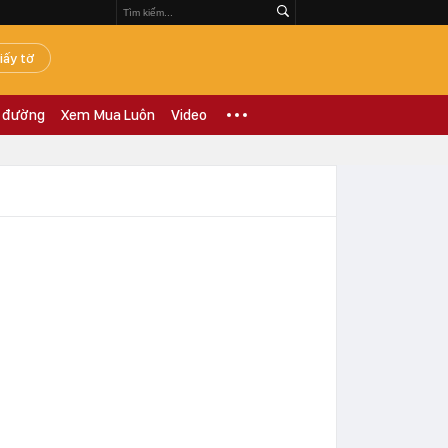
iấy tờ
 đường
Xem Mua Luôn
Video