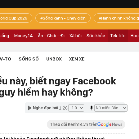
orld Cup 2026
Sống xanh - Chạy điện
Hành chính không g
 sống
Money.14
Ăn - Chơi - Đi
Xã hội
Sức khỏe
Tek-life
Học
W-TO
SỐNG SỐ
UNBOX
XEM XE
iều này, biết ngay Facebook
nguy hiểm hay không?
1:26
Nghe đọc bài
Theo dõi Kenh14.vn trên
iến tài khoản Facebook với những thông tin cá