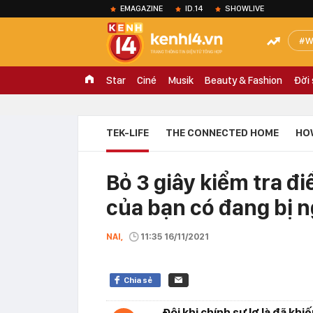
EMAGAZINE
ID.14
SHOWLIVE
W
Star
Ciné
Musik
Beauty & Fashion
Đời
TEK-LIFE
THE CONNECTED HOME
HO
Bỏ 3 giây kiểm tra đ
của bạn có đang bị 
NAI,
11:35 16/11/2021
Chia sẻ
Đôi khi chính sự lơ là đã kh