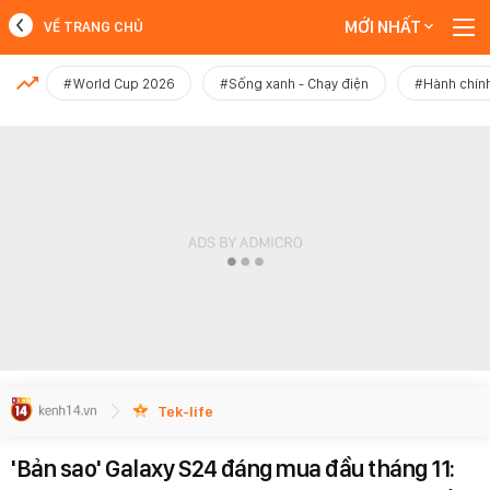
MỚI NHẤT
VỀ TRANG CHỦ
MỚI NHẤT
#World Cup 2026
#Sống xanh - Chạy điện
#Hành chính
Xem thêm
Tek-life
'Bản sao' Galaxy S24 đáng mua đầu tháng 11: