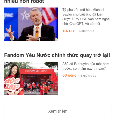
nhiều hơn robot
Tỷ phú tiền mã hóa Michael
Saylor cho biết ông đã kiếm
được 15 tỷ USD vào năm ngoái
nhờ ChatGPT, và có một…
TEK-LIFE
-
6 giờ trước
Fandom Yêu Nước chính thức quay trở lại!
A80 đã là chuyện của một năm
trước, còn năm nay thì sao?
ĐỜI SỐNG
-
6 giờ trước
Xem thêm