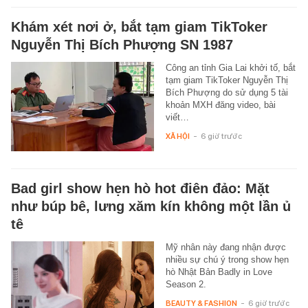
Khám xét nơi ở, bắt tạm giam TikToker
Nguyễn Thị Bích Phượng SN 1987
Công an tỉnh Gia Lai khởi tố, bắt
tạm giam TikToker Nguyễn Thị
Bích Phượng do sử dụng 5 tài
khoản MXH đăng video, bài
viết…
XÃ HỘI
-
6 giờ trước
Bad girl show hẹn hò hot điên đảo: Mặt
như búp bê, lưng xăm kín không một lần ủ
tê
Mỹ nhân này đang nhận được
nhiều sự chú ý trong show hẹn
hò Nhật Bản Badly in Love
Season 2.
BEAUTY & FASHION
-
6 giờ trước