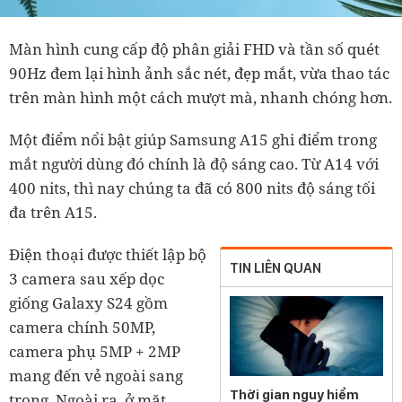
Màn hình cung cấp độ phân giải FHD và tần số quét
90Hz đem lại hình ảnh sắc nét, đẹp mắt, vừa thao tác
trên màn hình một cách mượt mà, nhanh chóng hơn.
Một điểm nổi bật giúp Samsung A15 ghi điểm trong
mắt người dùng đó chính là độ sáng cao. Từ A14 với
400 nits, thì nay chúng ta đã có 800 nits độ sáng tối
đa trên A15.
Điện thoại được thiết lập bộ
TIN LIÊN QUAN
3 camera sau xếp dọc
giống Galaxy S24 gồm
camera chính 50MP,
camera phụ 5MP + 2MP
mang đến vẻ ngoài sang
Thời gian nguy hiểm
trọng. Ngoài ra, ở mặt