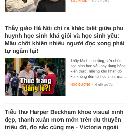
SỨC KHỎE
-
6 giờ trước
Thầy giáo Hà Nội chỉ ra khác biệt giữa phụ
huynh học sinh khá giỏi và học sinh yếu:
Mấu chốt khiến nhiều người đọc xong phải
tự ngẫm lại!
Thầy Minh cho rằng, với nhóm
học sinh học yếu hay đang hổng
kiến thức, những khó khăn đôi
khi không đến từ học sinh, mà…
HỌC ĐƯỜNG
-
6 giờ trước
Tiểu thư Harper Beckham khoe visual xinh
đẹp, thanh xuân mơn mởn trên du thuyền
triệu đô, đọ sắc cùng mẹ - Victoria ngoài