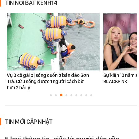
TIN NỔI BẬT KÊNH14
Vụ 3 cô gái bị sóng cuốn ở bán đảo Sơn
Sự kiện 10 năm s
Trà: Cứu sống được 1 người cách bờ
BLACKPINK
hơn 2 hải lý
TIN MỚI CẬP NHẬT