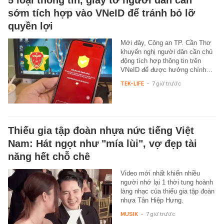
5 loại thông tin, giấy tờ người dân cần
sớm tích hợp vào VNeID để tránh bỏ lỡ
quyền lợi
Mới đây, Công an TP. Cần Thơ
khuyến nghị người dân cần chủ
động tích hợp thông tin trên
VNeID để được hưởng chính…
TEK-LIFE
-
7 giờ trước
Thiếu gia tập đoàn nhựa nức tiếng Việt
Nam: Hát ngọt như "mía lùi", vợ đẹp tài
năng hết chỗ chê
Video mới nhất khiến nhiều
người nhớ lại 1 thời tung hoành
làng nhạc của thiếu gia tập đoàn
nhựa Tân Hiệp Hưng.
MUSIK
-
7 giờ trước