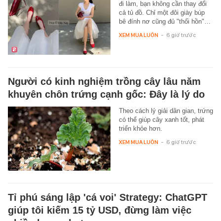
đi làm, bạn không cần thay đổi
cả tủ đồ. Chỉ một đôi giày búp
bê đính nơ cũng đủ "thổi hồn"…
XEM MUA LUÔN
-
6 giờ trước
Người có kinh nghiệm trồng cây lâu năm
khuyên chôn trứng cạnh gốc: Đây là lý do
Theo cách lý giải dân gian, trứng
có thể giúp cây xanh tốt, phát
triển khỏe hơn.
XEM MUA LUÔN
-
6 giờ trước
Tỉ phú sáng lập 'cá voi' Strategy: ChatGPT
giúp tôi kiếm 15 tỷ USD, đừng làm việc