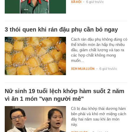
XÃ HỘI
-
6 giờ trước
3 thói quen khi rán đậu phụ cần bỏ ngay
Cách rán đậu phụ không đúng có
thể khiến món ăn hấp thụ nhiều
dầu, giảm chất lượng và tạo ra
các hợp chất không mong
muốn…
XEM MUA LUÔN
-
6 giờ trước
Nữ sinh 19 tuổi lệch khớp hàm suốt 2 năm
vì ăn 1 món "vạn người mê"
Cô bị đau khớp thái dương hàm
bên phải và khó mở miệng cách
đây hai năm sau khi ăn món
này.