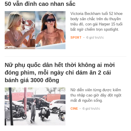
50 vẫn đỉnh cao nhan sắc
Victoria Beckham tuổi 52 khoe
body săn chắc trên du thuyền
triệu đô, con gái Harper 15 tuổi
bất ngờ chiếm trọn spotlight.
SPORT
-
6 giờ trước
Nữ phụ quốc dân hết thời không ai mời
đóng phim, mỗi ngày chỉ dám ăn 2 cái
bánh giá 3000 đồng
Nữ diễn viên từng được kiếm
thu nhập cao giờ đây đột ngột
mất đi nguồn sống.
CINE
-
6 giờ trước