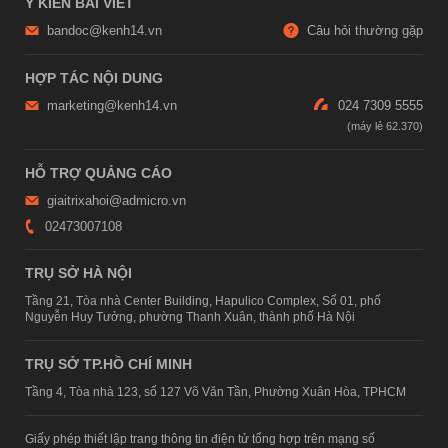
Ý KIẾN BÀI VIẾT
bandoc@kenh14.vn
Câu hỏi thường gặp
HỢP TÁC NỘI DUNG
marketing@kenh14.vn
024 7309 5555
HỖ TRỢ QUẢNG CÁO
giaitrixahoi@admicro.vn
02473007108
TRỤ SỞ HÀ NỘI
Tầng 21, Tòa nhà Center Building, Hapulico Complex, Số 01, phố
Nguyễn Huy Tưởng, phường Thanh Xuân, thành phố Hà Nội
TRỤ SỞ TP.HỒ CHÍ MINH
Tầng 4, Tòa nhà 123, số 127 Võ Văn Tần, Phường Xuân Hòa, TPHCM
Giấy phép thiết lập trang thông tin điện tử tổng hợp trên mạng số