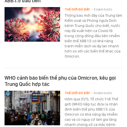
XBB.1.5 đầu tiên
THẾ GIỚI ĐÓ ĐÂY
- 3 năm trước
Thông báo mới đây của Trung tâm
Kiểm soát và Phòng ngừa Dịch
bệnh Trung Quốc cho biết, nước
này đã xuất hiện ca Covid-19
trong cộng đồng đầu tiên nhiễm
biến thể XBB.1.5 có khả năng
tránh miễn dịch và lây lan nhanh
hơn so với các biến thể khác của
Omicron.
WHO cảnh báo biến thể phụ của Omicron, kêu gọi
Trung Quốc hợp tác
THẾ GIỚI ĐÓ ĐÂY
- 4 năm trước
Hôm qua (11/1), Tổ chức Y tế Thế
giới (WHO) tiếp tục đưa ra nhận
định biến thể phụ XBB.1.5 của
Omicron có khả năng lây nhiễm
cao và có nguy cơ làm gia tăng
nhanh chóng số ca mắc bệnh.