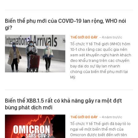
Biến thể phụ mới của COVID-19 lan rộng, WHO nói
gì?
THẾ GIỚI ĐÓ ĐÂY
- 4 năm trước
Tổ chức Y tế Thế giới (WHO) hôm
10-1 cho rằng các quốc gia nên
xem xét khuyến nghị hành khách
đeo khẩu trang trên các chuyến
bay dài do sự lây lan nhanh
chóng của biến thể phụ mới tại
Mỹ.
Biến thể XBB.1.5 rất có khả năng gây ra một đợt
bùng phát dịch mới
THẾ GIỚI ĐÓ ĐÂY
- 4 năm trước
Tổ chức Y tế Thế giới đã bày tỏ lo
ngại về một biến thể mới của
Omicron được biết đến với tên