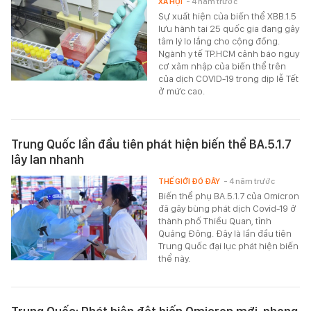
XÃ HỘI
- 4 năm trước
Sự xuất hiện của biến thể XBB.1.5
lưu hành tại 25 quốc gia đang gây
tâm lý lo lắng cho cộng đồng.
Ngành y tế TP.HCM cảnh báo nguy
cơ xâm nhập của biến thể trên
của dịch COVID-19 trong dịp lễ Tết
ở mức cao.
Trung Quốc lần đầu tiên phát hiện biến thể BA.5.1.7
lây lan nhanh
THẾ GIỚI ĐÓ ĐÂY
- 4 năm trước
Biến thể phụ BA.5.1.7 của Omicron
đã gây bùng phát dịch Covid-19 ở
thành phố Thiều Quan, tỉnh
Quảng Đông. Đây là lần đầu tiên
Trung Quốc đại lục phát hiện biến
thể này.