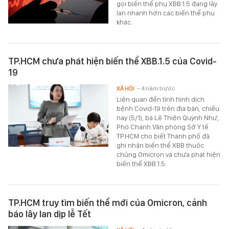
gọi biến thể phụ XBB.1.5 đang lây
lan nhanh hơn các biến thể phụ
khác.
TP.HCM chưa phát hiện biến thể XBB.1.5 của Covid-
19
XÃ HỘI
- 4 năm trước
Liên quan đến tình hình dịch
bệnh Covid-19 trên địa bàn, chiều
nay (5/1), bà Lê Thiện Quỳnh Như,
Phó Chánh Văn phòng Sở Y tế
TP.HCM cho biết Thành phố đã
ghi nhận biến thể XBB thuộc
chủng Omicron và chưa phát hiện
biến thể XBB.1.5.
TP.HCM truy tìm biến thể mới của Omicron, cảnh
báo lây lan dịp lễ Tết