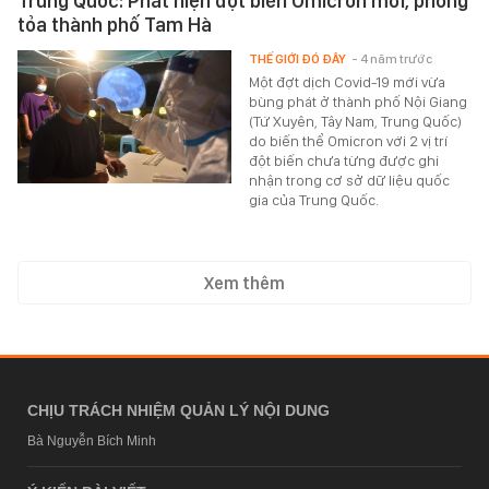
Trung Quốc: Phát hiện đột biến Omicron mới, phong
tỏa thành phố Tam Hà
THẾ GIỚI ĐÓ ĐÂY
- 4 năm trước
Một đợt dịch Covid-19 mới vừa
bùng phát ở thành phố Nội Giang
(Tứ Xuyên, Tây Nam, Trung Quốc)
do biến thể Omicron với 2 vị trí
đột biến chưa từng được ghi
nhận trong cơ sở dữ liệu quốc
gia của Trung Quốc.
Xem thêm
CHỊU TRÁCH NHIỆM QUẢN LÝ NỘI DUNG
Bà Nguyễn Bích Minh