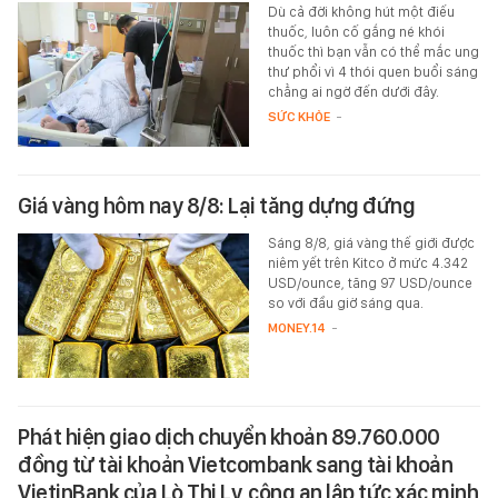
Dù cả đời không hút một điếu
thuốc, luôn cố gắng né khói
thuốc thì bạn vẫn có thể mắc ung
thư phổi vì 4 thói quen buổi sáng
chẳng ai ngờ đến dưới đây.
SỨC KHỎE
-
Giá vàng hôm nay 8/8: Lại tăng dựng đứng
Sáng 8/8, giá vàng thế giới được
niêm yết trên Kitco ở mức 4.342
USD/ounce, tăng 97 USD/ounce
so với đầu giờ sáng qua.
MONEY.14
-
Phát hiện giao dịch chuyển khoản 89.760.000
đồng từ tài khoản Vietcombank sang tài khoản
VietinBank của Lò Thị Ly, công an lập tức xác minh