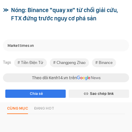
Nóng: Binance "quay xe" từ chối giải cứu,
FTX đứng trước nguy cơ phá sản
Markettimes.vn
Tags
Tiền Điện Tử
Changpeng Zhao
Binance
Theo dõi Kenh14.vn trên
Chia sẻ
Sao chép link
CÙNG MỤC
ĐANG HOT