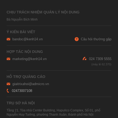
CHỊU TRÁCH NHIỆM QUẢN LÝ NỘI DUNG
Bà Nguyễn Bích Minh
Ý KIẾN BÀI VIẾT
bandoc@kenh14.vn
Câu hỏi thường gặp
HỢP TÁC NỘI DUNG
marketing@kenh14.vn
024 7309 5555
HỖ TRỢ QUẢNG CÁO
giaitrixahoi@admicro.vn
02473007108
TRỤ SỞ HÀ NỘI
Tầng 21, Tòa nhà Center Building, Hapulico Complex, Số 01, phố
Nguyễn Huy Tưởng, phường Thanh Xuân, thành phố Hà Nội