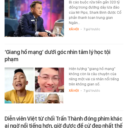
Bị cáo buộc rửa tiền gần 320 tỷ
đồng trong đường dây lừa đảo
của Mr Pips, Shark Bình được Cổ
phần thanh toan trung gian
Ngân…
XÃ HỘI
-
7 giờ trước
‘Giang hồ mạng’ dưới góc nhìn tâm lý học tội
phạm
Hiện tượng "giang hồ mạng"
không còn là câu chuyện của
riêng một vài cá nhân nổi tiếng
trên không gian số.
XÃ HỘI
-
7 giờ trước
Diễn viên Việt từ chối Trấn Thành đóng phim khác
ai ngờ nổi tiếng hơn, giờ được đề cử đẹp nhất thế