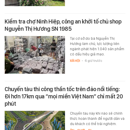
Kiểm tra chợ Ninh Hiệp, công an khởi tố chủ shop
Nguyễn Thị Hương SN 1985
Tại cơ sở do bà Nguyễn Thị
Hương làm chủ, lực lượng liên
ngành phát hiện 1.040 sản phẩm
có dấu hiệu giả mạo.
XÃ HỘI
-
6 giờ trước
Chuyến tàu thi công thần tốc trên đảo nổi tiếng:
Đi hơn 17km qua “mọi miền Việt Nam” chỉ mất 20
phút
Chuyến tàu này khi nào sẽ chính
thức hoàn thành để người dân và
du khách có thể trải nghiệm.