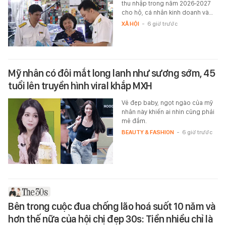
thu nhập trong năm 2026-2027
cho hộ, cá nhân kinh doanh và…
XÃ HỘI
-
6 giờ trước
Mỹ nhân có đôi mắt long lanh như sương sớm, 45
tuổi lên truyền hình viral khắp MXH
Vẻ đẹp baby, ngọt ngào của mỹ
nhân này khiến ai nhìn cũng phải
mê đắm.
BEAUTY & FASHION
-
6 giờ trước
Bên trong cuộc đua chống lão hoá suốt 10 năm và
hơn thế nữa của hội chị đẹp 30s: Tiền nhiều chỉ là