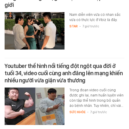
giới
Nam diễn viên vừa có nhan sắc
vừa có thực lực ở Vbiz là đây.
STAR
-
7 giờ trước
Youtuber thể hình nổi tiếng đột ngột qua đời ở
tuổi 34, video cuối cùng anh đăng lên mạng khiến
nhiều người vừa giận vừa thương
Trong đoạn video cuối cùng
được ghi lại, nam huấn luyện viên
còn tập thể hình trong bộ quần
áo bệnh nhân. Tuy nhiên, chỉ vài…
SỨC KHỎE
-
7 giờ trước