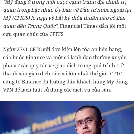
"Mỹ đang ở trong một cuộc cạnh tranh địa chính trị
quan trọng bậc nhất. Ủy ban về Đầu tư nước ngoài tại
Mỹ (CFIUS) lo ngại về bất kỳ thỏa thuận nào có liên
quan đến Trung Quốc"
, Financial Times dẫn lời một
cựu quan chức của CFIUS.
Ngày 27/3, CFTC gửi đơn kiện lên tòa án liên bang,
cáo buộc Binance và một số lãnh đạo thường xuyên
phá vỡ các quy tắc về giao dịch trong quá trình trở
thành sàn giao dịch tiền số lớn nhất thế giới. CFTC
cũng tố Binance đã hướng dẫn khách hàng Mỹ dùng
VPN để lách luật sử dụng các dịch vụ của sàn.