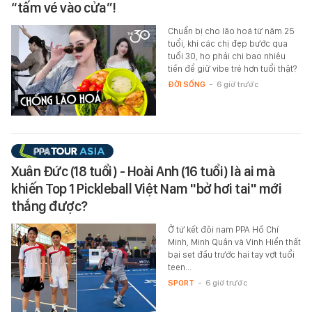
“tấm vé vào cửa”!
Chuẩn bị cho lão hoá từ năm 25
tuổi, khi các chị đẹp bước qua
tuổi 30, họ phải chi bao nhiêu
tiền để giữ vibe trẻ hơn tuổi thật?
ĐỜI SỐNG
-
6 giờ trước
Xuân Đức (18 tuổi) - Hoài Anh (16 tuổi) là ai mà
khiến Top 1 Pickleball Việt Nam "bở hơi tai" mới
thắng được?
Ở tứ kết đôi nam PPA Hồ Chí
Minh, Minh Quân và Vinh Hiển thất
bại set đầu trước hai tay vợt tuổi
teen...
SPORT
-
6 giờ trước