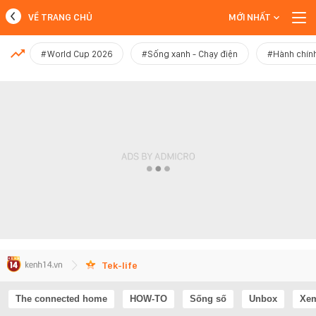
VỀ TRANG CHỦ
MỚI NHẤT
MỚI NHẤT
#World Cup 2026
#Sống xanh - Chạy điện
#Hành chính
Xem thêm
Tek-life
The connected home
HOW-TO
Sống số
Unbox
Xem