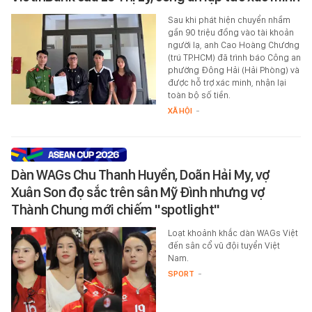
Sau khi phát hiện chuyển nhầm
gần 90 triệu đồng vào tài khoản
người lạ, anh Cao Hoàng Chương
(trú TP.HCM) đã trình báo Công an
phường Đông Hải (Hải Phòng) và
được hỗ trợ xác minh, nhận lại
toàn bộ số tiền.
XÃ HỘI
-
Dàn WAGs Chu Thanh Huyền, Doãn Hải My, vợ
Xuân Son đọ sắc trên sân Mỹ Đình nhưng vợ
Thành Chung mới chiếm "spotlight"
Loạt khoảnh khắc dàn WAGs Việt
đến sân cổ vũ đội tuyển Việt
Nam.
SPORT
-