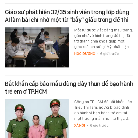
Giáo sư phát hiện 32/35 sinh viên trong lớp dùng
AI làm bài chỉ nhờ một từ “bẫy” giấu trong đề thi
Một từ được viết bằng màu trắng,
gần như vô hình trong đề thi, đã
trở thành chìa khóa giúp một
giáo sư lịch sử tại Mỹ phát hiện…
HỌC ĐƯỜNG
-
6 giờ trước
Bắt khẩn cấp bảo mẫu dùng dây thun để bạo hành
trẻ em ở TP.HCM
Công an TP.HCM đã bắt khẩn cấp
Triệu Thị Tâm, người bị xác định
có hành vi bạo hành trẻ em tại
một trường mầm non tư thục ở…
XÃ HỘI
-
6 giờ trước