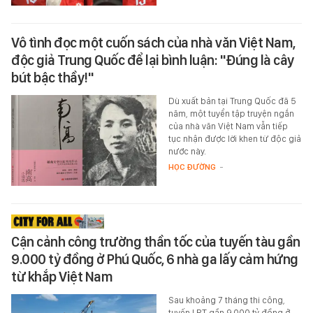
Vô tình đọc một cuốn sách của nhà văn Việt Nam,
độc giả Trung Quốc để lại bình luận: "Đúng là cây
bút bậc thầy!"
Dù xuất bản tại Trung Quốc đã 5
năm, một tuyển tập truyện ngắn
của nhà văn Việt Nam vẫn tiếp
tục nhận được lời khen từ độc giả
nước này.
HỌC ĐƯỜNG
-
Cận cảnh công trường thần tốc của tuyến tàu gần
9.000 tỷ đồng ở Phú Quốc, 6 nhà ga lấy cảm hứng
từ khắp Việt Nam
Sau khoảng 7 tháng thi công,
tuyến LRT gần 9.000 tỷ đồng ở