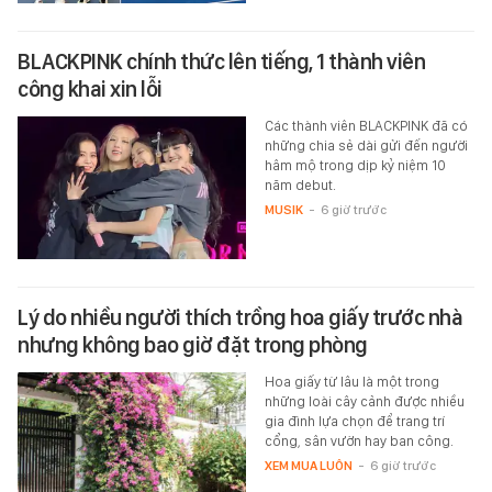
BLACKPINK chính thức lên tiếng, 1 thành viên
công khai xin lỗi
Các thành viên BLACKPINK đã có
những chia sẻ dài gửi đến người
hâm mộ trong dịp kỷ niệm 10
năm debut.
MUSIK
-
6 giờ trước
Lý do nhiều người thích trồng hoa giấy trước nhà
nhưng không bao giờ đặt trong phòng
Hoa giấy từ lâu là một trong
những loài cây cảnh được nhiều
gia đình lựa chọn để trang trí
cổng, sân vườn hay ban công.
XEM MUA LUÔN
-
6 giờ trước