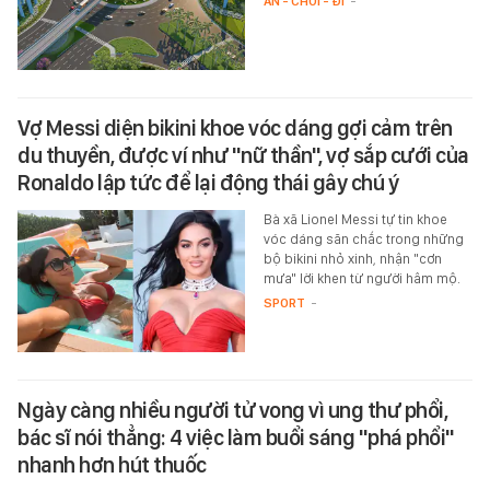
ĂN - CHƠI - ĐI
-
Vợ Messi diện bikini khoe vóc dáng gợi cảm trên
du thuyền, được ví như "nữ thần", vợ sắp cưới của
Ronaldo lập tức để lại động thái gây chú ý
Bà xã Lionel Messi tự tin khoe
vóc dáng săn chắc trong những
bộ bikini nhỏ xinh, nhận "cơn
mưa" lời khen từ người hâm mộ.
SPORT
-
Ngày càng nhiều người tử vong vì ung thư phổi,
bác sĩ nói thẳng: 4 việc làm buổi sáng "phá phổi"
nhanh hơn hút thuốc