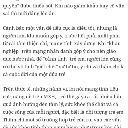
quyền" được thiếu sót. Khi nào giám khảo hay cố vấn
sai thì mới đáng lên án.
Cảnh báo một vấn đề tiêu cực là điều tốt, nhưng là
người lớn, khi muốn góp ý, trước hết phải xuất phát
từ cái tâm thiện chí, mang tính xây dựng. Khi "khẩu
nghiệp" trên mạng nhân danh góp ý cho nền giáo
dục nước nhà, để "cảnh tỉnh" trẻ em, người lớn cũng
có thể vô tình "giết chết" sự tự tin, ý chí và thậm chí là
cả cuộc đời của một đứa trẻ.
Trên thực tế, những hành vi, lời nói mang tính tiêu
cực, nặng nề trên MXH,... có thể gây ra rất nhiều hậu
quả ảnh hưởng đến tâm lý, sức khỏe thể chất và cả
cuộc sống của mỗi người, đặc biệt là đối tượng trẻ em.
Thậm chí một số trường hợp trẻ còn rơi vào các vấn
đề sức khỏe tinh thần nguy hiểm như stress kéo dài,