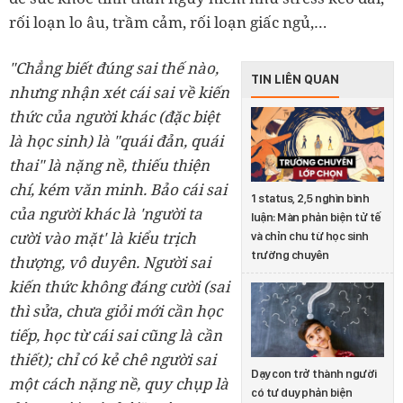
rối loạn lo âu, trầm cảm, rối loạn giấc ngủ,…
"Chẳng biết đúng sai thế nào,
TIN LIÊN QUAN
nhưng nhận xét cái sai về kiến
thức của người khác (đặc biệt
là học sinh) là "quái đản, quái
thai" là nặng nề, thiếu thiện
chí, kém văn minh. Bảo cái sai
1 status, 2,5 nghìn bình
của người khác là 'người ta
luận: Màn phản biện tử tế
cười vào mặt' là kiểu trịch
và chỉn chu từ học sinh
trường chuyên
thượng, vô duyên. Người sai
kiến thức không đáng cười (sai
thì sửa, chưa giỏi mới cần học
tiếp, học từ cái sai cũng là cần
thiết); chỉ có kẻ chê người sai
Dạy con trở thành người
một cách nặng nề, quy chụp là
có tư duy phản biện