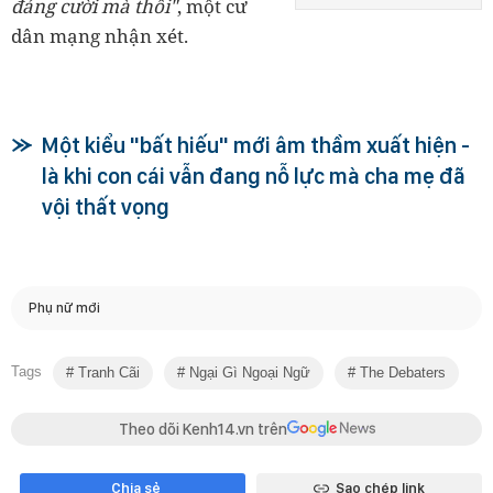
đáng cười mà thôi"
, một cư
dân mạng nhận xét.
Một kiểu "bất hiếu" mới âm thầm xuất hiện -
là khi con cái vẫn đang nỗ lực mà cha mẹ đã
vội thất vọng
Phụ nữ mới
Tags
Tranh Cãi
Ngại Gì Ngoại Ngữ
The Debaters
Theo dõi Kenh14.vn trên
Chia sẻ
Sao chép link