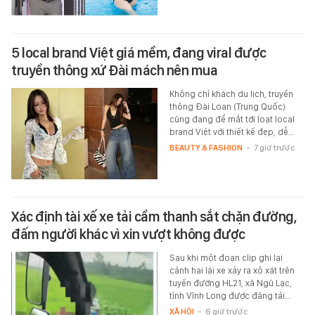
5 local brand Việt giá mềm, đang viral được
truyền thông xứ Đài mách nên mua
Không chỉ khách du lịch, truyền
thông Đài Loan (Trung Quốc)
cũng đang để mắt tới loạt local
brand Việt với thiết kế đẹp, dễ…
BEAUTY & FASHION
-
7 giờ trước
Xác định tài xế xe tải cầm thanh sắt chặn đường,
đấm người khác vì xin vượt không được
Sau khi một đoạn clip ghi lại
cảnh hai lái xe xảy ra xô xát trên
tuyến đường HL21, xã Ngũ Lạc,
tỉnh Vĩnh Long được đăng tải…
XÃ HỘI
-
6 giờ trước