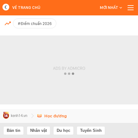
VỀ TRANG CHỦ
MỚI NHẤT
MỚI NHẤT
#Điểm chuẩn 2026
Xem thêm
Học đường
Bản tin
Nhân vật
Du học
Tuyển Sinh