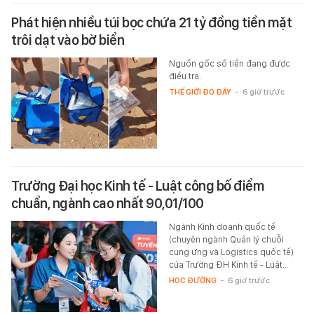
Phát hiện nhiều túi bọc chứa 21 tỷ đồng tiền mặt
trôi dạt vào bờ biển
Nguồn gốc số tiền đang được
điều tra.
THẾ GIỚI ĐÓ ĐÂY
-
6 giờ trước
Trường Đại học Kinh tế - Luật công bố điểm
chuẩn, ngành cao nhất 90,01/100
Ngành Kinh doanh quốc tế
(chuyên ngành Quản lý chuỗi
cung ứng và Logistics quốc tế)
của Trường ĐH Kinh tế - Luật…
HỌC ĐƯỜNG
-
6 giờ trước