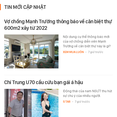
TIN MỚI CẬP NHẬT
Vợ chồng Mạnh Trường thông báo về căn biệt thự
600m2 xây từ 2022
Nội dung cụ thể thông báo mới
của vợ chồng diễn viên Mạnh
Trường về căn biệt thự này là gì?
XEM MUA LUÔN
-
7 giờ trước
Chí Trung U70 cầu cứu bạn gái á hậu
Động thái của nam NSƯT thu hút
sự chú ý của nhiều người.
STAR
-
7 giờ trước