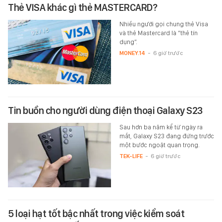
Thẻ VISA khác gì thẻ MASTERCARD?
Nhiều người gọi chung thẻ Visa
và thẻ Mastercard là “thẻ tín
dụng”.
MONEY.14
-
6 giờ trước
Tin buồn cho người dùng điện thoại Galaxy S23
Sau hơn ba năm kể từ ngày ra
mắt, Galaxy S23 đang đứng trước
một bước ngoặt quan trọng.
TEK-LIFE
-
6 giờ trước
5 loại hạt tốt bậc nhất trong việc kiểm soát