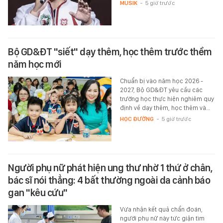
MUSIK
-
5 giờ trước
Bộ GD&ĐT "siết" dạy thêm, học thêm trước thềm
năm học mới
Chuẩn bị vào năm học 2026 -
2027, Bộ GD&ĐT yêu cầu các
trường học thực hiện nghiêm quy
định về dạy thêm, học thêm và…
HỌC ĐƯỜNG
-
5 giờ trước
Người phụ nữ phát hiện ung thư nhờ 1 thứ ở chân,
bác sĩ nói thẳng: 4 bất thường ngoài da cảnh báo
gan "kêu cứu"
Vừa nhận kết quả chẩn đoán,
người phụ nữ này tức giận tìm