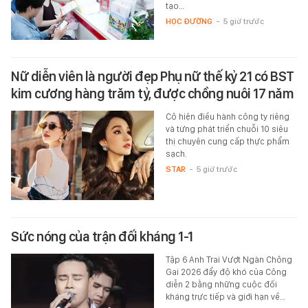
tạo…
HỌC ĐƯỜNG
-
5 giờ trước
Nữ diễn viên là người đẹp Phụ nữ thế kỷ 21 có BST
kim cương hàng trăm tỷ, được chồng nuôi 17 năm
Cô hiện điều hành công ty riêng
và từng phát triển chuỗi 10 siêu
thị chuyên cung cấp thực phẩm
sạch.
STAR
-
5 giờ trước
Sức nóng của trận đối kháng 1-1
Tập 6 Anh Trai Vượt Ngàn Chông
Gai 2026 đẩy độ khó của Công
diễn 2 bằng những cuộc đối
kháng trực tiếp và giới hạn về…