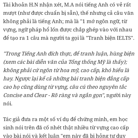
Tài khoản H.N nhận xét, M.A nói tiếng Anh có vẻ rất
mượt (như được chuẩn bị sẵn), thế nhưng cả câu văn
không phải là tiếng Anh; mà là "1 mớ ngôn ngữ, từ
vựng, ngữ pháp hổ lốn được chắp ghép vào với nhau
để tạo ra 1 câu mà người ta gọi là "Tranh biện IELTS".
"Trong Tiếng Anh đích thực, để tranh luận, hùng biện
(xem các bài diễn văn của Tổng thống Mỹ là thấy);
không phải cứ ngôn từ hoa mỹ, cao cấp, khó hiểu là
hay. Ngược lại kể cả những bài tranh biện đẳng cấp
cao họ cũng dùng từ vựng, câu cú theo nguyên tắc
Concise and Clear - Rõ ràng và ngắn gọn"
, người này
nói.
Tác giả đưa ra một số ví dụ để chứng minh, em học
sinh nói trên đã cố nhét thật nhiều từ vựng cao cấp
vào bài nói và kết luận "em này đã bị hỏng tư duy