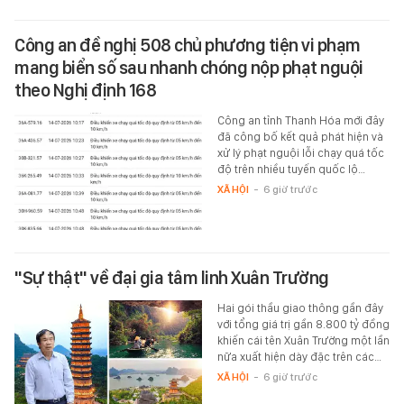
Công an đề nghị 508 chủ phương tiện vi phạm
mang biển số sau nhanh chóng nộp phạt nguội
theo Nghị định 168
Công an tỉnh Thanh Hóa mới đây
đã công bố kết quả phát hiện và
xử lý phạt nguội lỗi chạy quá tốc
độ trên nhiều tuyến quốc lộ…
XÃ HỘI
-
6 giờ trước
"Sự thật" về đại gia tâm linh Xuân Trường
Hai gói thầu giao thông gần đây
với tổng giá trị gần 8.800 tỷ đồng
khiến cái tên Xuân Trường một lần
nữa xuất hiện dày đặc trên các…
XÃ HỘI
-
6 giờ trước