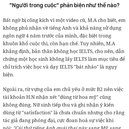
"Người trong cuộc" phản biện như thế nào?
Bất ngờ bị công kích vì một video cũ, M.A cho biết, em
không phủ nhận về tiếng Anh và khả năng sử dụng
ngôn ngữ 4 năm trước của mình, đặc biệt trong
khuôn khổ cuộc thi, còn hạn chế. Tuy nhiên, M.A
khẳng định, bản thân không học IELTS, cho nên, dẫn
chứng một học sinh không lấy IELTS làm mục tiêu để
chỉ trích việc học và dạy IELTS "bát nháo" là ngụy
biện.
Ngoài ra, từ vựng của em chủ yếu ở mức B2 nên việc
tài khoản H.N nhận xét "dùng từ hoa mỹ" cũng
không đúng. Nữ sinh tiếp thu và ghi nhận ý kiến
dùng từ "satisfaction" là chưa chuẩn nhưng cho rằng
tác giả đang phóng đại, cực đoan hoá sự việc khi
nói:
"Cái thứ tiếng Anh quái thai này sang Mỹ, sang