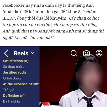
Facebooker này nhận định đây là thứ tiếng Anh
"quái đản" để loè nhau lùa gà, để "khoe 8, 9 chấm
IELTS", đồng thời đưa lời khuyên:
"Các cháu có học
thì học thi cho nó vui thôi; chứ mang cái thứ tiếng
Anh quái thai này sang Mỹ, sang Anh mà sử dụng thì
người ta cười cho vào mặt".