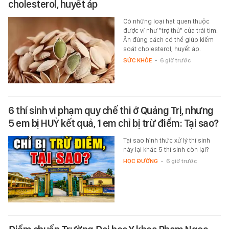
cholesterol, huyết áp
Có những loại hạt quen thuộc
được ví như "trợ thủ" của trái tim.
Ăn đúng cách có thể giúp kiểm
soát cholesterol, huyết áp.
SỨC KHỎE
-
6 giờ trước
6 thí sinh vi phạm quy chế thi ở Quảng Trị, nhưng
5 em bị HUỶ kết quả, 1 em chỉ bị trừ điểm: Tại sao?
Tại sao hình thức xử lý thí sinh
này lại khác 5 thí sinh còn lại?
HỌC ĐƯỜNG
-
6 giờ trước