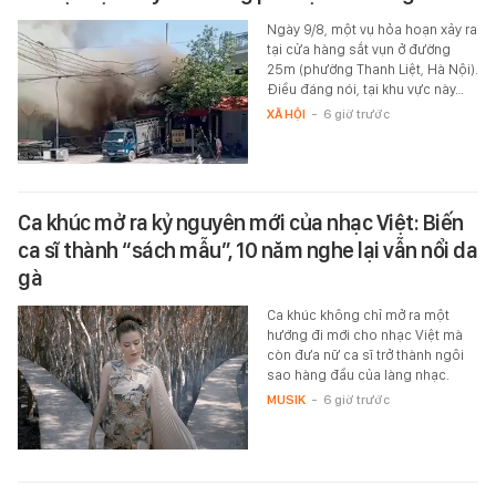
Ngày 9/8, một vụ hỏa hoạn xảy ra
tại cửa hàng sắt vụn ở đường
25m (phường Thanh Liệt, Hà Nội).
Điều đáng nói, tại khu vực này…
XÃ HỘI
-
6 giờ trước
Ca khúc mở ra kỷ nguyên mới của nhạc Việt: Biến
ca sĩ thành “sách mẫu”, 10 năm nghe lại vẫn nổi da
gà
Ca khúc không chỉ mở ra một
hướng đi mới cho nhạc Việt mà
còn đưa nữ ca sĩ trở thành ngôi
sao hàng đầu của làng nhạc.
MUSIK
-
6 giờ trước