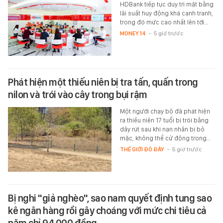
HDBank tiếp tục duy trì mặt bằng
lãi suất huy động khá cạnh tranh,
trong đó mức cao nhất lên tới…
MONEY.14
-
5 giờ trước
Phát hiện một thiếu niên bị tra tấn, quấn trong
nilon và trói vào cây trong bụi rậm
Một người chạy bộ đã phát hiện
ra thiếu niên 17 tuổi bị trói bằng
dây rút sau khi nạn nhân bị bỏ
mặc, không thể cử động trong…
THẾ GIỚI ĐÓ ĐÂY
-
5 giờ trước
Bị nghi "giả nghèo", sao nam quyết định tung sao
kê ngân hàng rồi gây choáng với mức chi tiêu cả
năm chỉ 94.000 đồng