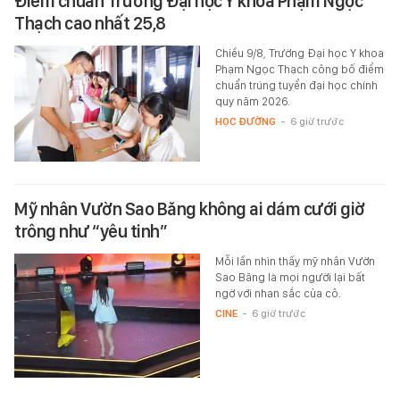
Điểm chuẩn Trường Đại học Y khoa Phạm Ngọc
Thạch cao nhất 25,8
Chiều 9/8, Trường Đại học Y khoa
Phạm Ngọc Thạch công bố điểm
chuẩn trúng tuyển đại học chính
quy năm 2026.
HỌC ĐƯỜNG
-
6 giờ trước
Mỹ nhân Vườn Sao Băng không ai dám cưới giờ
trông như “yêu tinh”
Mỗi lần nhìn thấy mỹ nhân Vườn
Sao Băng là mọi người lại bất
ngờ với nhan sắc của cô.
CINE
-
6 giờ trước