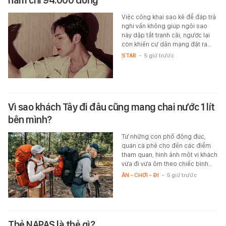
Việc công khai sao kê để đáp trả
nghi vấn không giúp ngôi sao
này dập tắt tranh cãi, ngược lại
còn khiến cư dân mạng đặt ra…
STAR
-
5 giờ trước
Vì sao khách Tây đi đâu cũng mang chai nước 1 lít
bên mình?
Từ những con phố đông đúc,
quán cà phê cho đến các điểm
tham quan, hình ảnh một vị khách
vừa đi vừa ôm theo chiếc bình…
ĂN - CHƠI - ĐI
-
5 giờ trước
Thẻ NAPAS là thẻ gì?