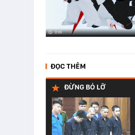
0:00
ĐỌC THÊM
ĐỪNG BỎ LỠ