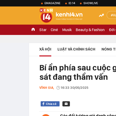
EMAGAZINE
ID.14
SHOWLIVE
V
Star
Ciné
Musik
Beauty & Fashion
Đời
XÃ HỘI
LUẬT VÀ CHÍNH SÁCH
NÓNG T
Bí ẩn phía sau cuộc 
sát đang thẩm vấn
VĨNH GIA,
16:33 30/05/2025
Chia sẻ
Các đối tượng giả danh công