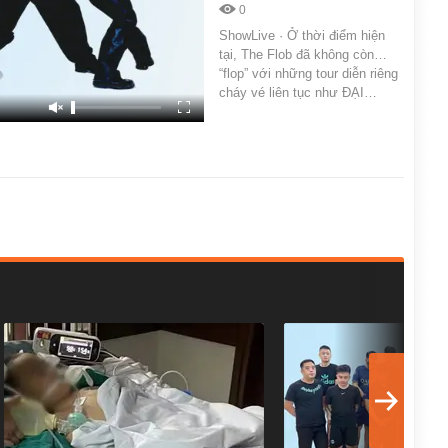
0
ShowLive · Ở thời điểm hiện
tại, The Flob đã không còn…
“flop” với những tour diễn riêng
cháy vé liên tục như ĐẠI…