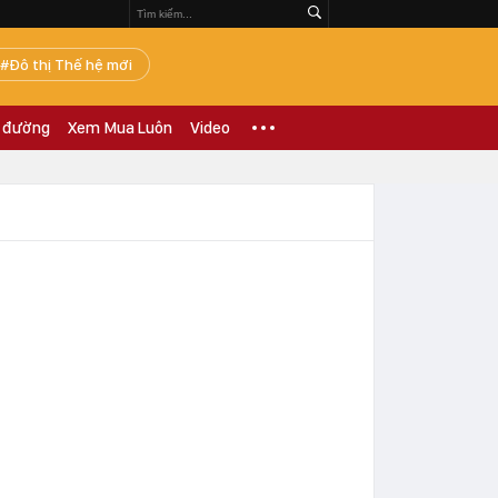
Đô thị Thế hệ mới
 đường
Xem Mua Luôn
Video