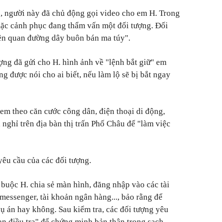
o, người này đã chủ động gọi video cho em H. Trong
mặc cảnh phục đang thẩm vấn một đối tượng. Đối
iên quan đường dây buôn bán ma túy".
ợng đã gửi cho H. hình ảnh về "lệnh bắt giữ" em
g được nói cho ai biết, nếu làm lộ sẽ bị bắt ngay
em theo căn cước công dân, điện thoại di động,
nghỉ trên địa bàn thị trấn Phố Châu để "làm việc
yêu cầu của các đối tượng.
 buộc H. chia sẻ màn hình, đăng nhập vào các tài
messenger, tài khoản ngân hàng..., bảo rằng để
vụ án hay không. Sau kiểm tra, các đối tượng yêu
an điều tra" để chứng minh bản thân trong sạch.