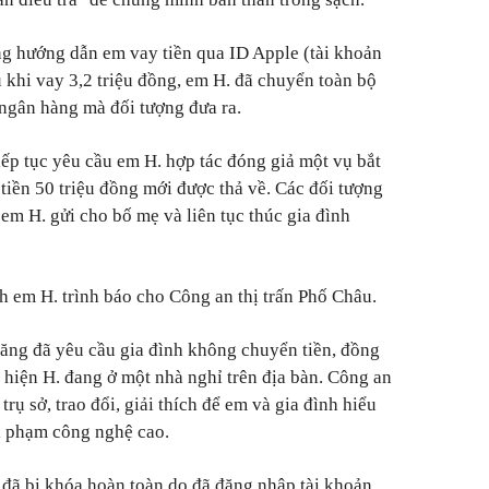
ợng hướng dẫn em vay tiền qua ID Apple (tài khoản
 khi vay 3,2 triệu đồng, em H. đã chuyển toàn bộ
n ngân hàng mà đối tượng đưa ra.
iếp tục yêu cầu em H. hợp tác đóng giả một vụ bắt
tiền 50 triệu đồng mới được thả về. Các đối tượng
em H. gửi cho bố mẹ và liên tục thúc gia đình
h em H. trình báo cho Công an thị trấn Phố Châu.
năng đã yêu cầu gia đình không chuyển tiền, đồng
át hiện H. đang ở một nhà nghỉ trên địa bàn. Công an
trụ sở, trao đổi, giải thích để em và gia đình hiểu
ội phạm công nghệ cao.
. đã bị khóa hoàn toàn do đã đăng nhập tài khoản