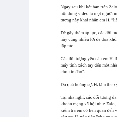
Ngay sau khi kết bạn trên Zal
nội dung video là một người 
tượng này khai nhận em H. "l
Để gây thêm áp lực, các đối tư
này cùng nhiều lời đe dọa khôn
lập tức.
Các đối tượng yêu cầu em H. đ
máy tính xách tay đến một nhà 
cho kín đáo".
Do quá hoảng sợ, H. làm theo 
Tại nhà nghỉ, các đối tượng đã
khoản mạng xã hội như: Zalo, 
kiểm tra em có liên quan đến 
cầu em H. nộp tiền "cho cơ qu