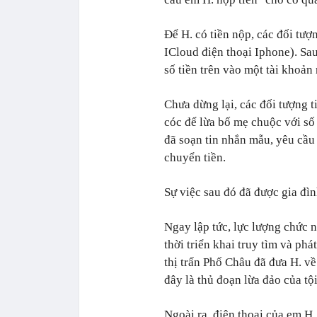
Để H. có tiền nộp, các đối tư
ICloud điện thoại Iphone). Sau
số tiền trên vào một tài khoả
Chưa dừng lại, các đối tượng t
cóc để lừa bố mẹ chuộc với số 
đã soạn tin nhắn mẫu, yêu cầu 
chuyển tiền.
Sự việc sau đó đã được gia đìn
Ngay lập tức, lực lượng chức 
thời triển khai truy tìm và ph
thị trấn Phố Châu đã đưa H. về 
đây là thủ đoạn lừa đảo của t
Ngoài ra, điện thoại của em H