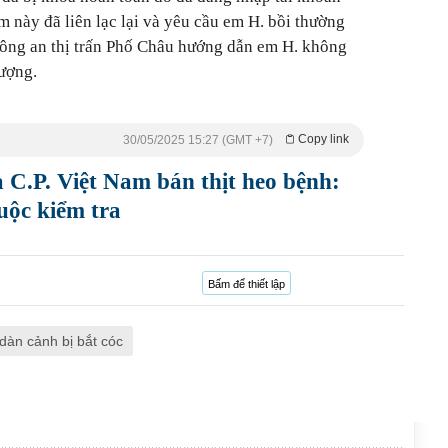
m này đã liên lạc lại và yêu cầu em H. bồi thường
Công an thị trấn Phố Châu hướng dẫn em H. không
tượng.
Copy link
30/05/2025 15:27 (GMT +7)
 C.P. Việt Nam bán thịt heo bệnh:
uộc kiểm tra
Bấm để thiết lập
dàn cảnh bị bắt cóc