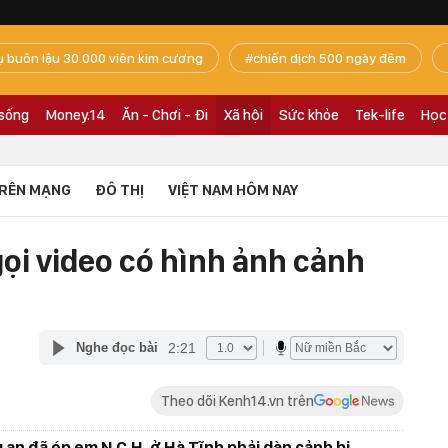
ụ buôn lậu 30.000 viên kim cương
chiến dịch 500 ngày đêm
 sống
Money.14
Ăn - Chơi - Đi
Xã hội
Sức khỏe
Tek-life
Học
RÊN MẠNG
ĐÔ THỊ
VIỆT NAM HÔM NAY
gọi video có hình ảnh cảnh
2:21
Nghe đọc bài
Theo dõi Kenh14.vn trên
 an đã ép em N.C.H. ở Hà Tĩnh phải dàn cảnh bị