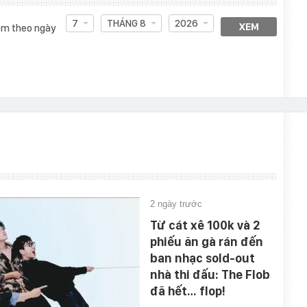
7
THÁNG 8
2026
XEM
m theo ngày
2 ngày trước
Từ cát xê 100k và 2
phiếu ăn gà rán đến
ban nhạc sold-out
nhà thi đấu: The Flob
đã hết… flop!