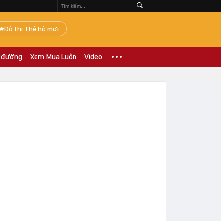
Đô thị Thế hệ mới
 đường
Xem Mua Luôn
Video