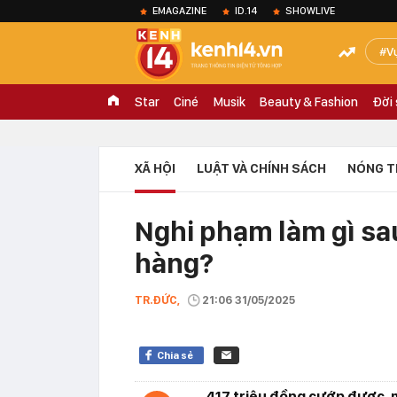
EMAGAZINE
ID.14
SHOWLIVE
V
Star
Ciné
Musik
Beauty & Fashion
Đời
XÃ HỘI
LUẬT VÀ CHÍNH SÁCH
NÓNG T
Nghi phạm làm gì sa
hàng?
TR.ĐỨC,
21:06 31/05/2025
Chia sẻ
417 triệu đồng cướp được, m