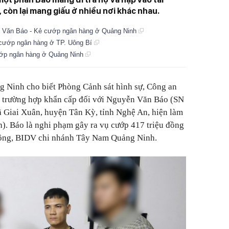
 còn lại mang giấu ở nhiều nơi khác nhau.
yễn Văn Báo - Kẻ cướp ngân hàng ở Quảng Ninh
 cướp ngân hàng ở TP. Uông Bí
ướp ngân hàng ở Quảng Ninh
g Ninh cho biết Phòng Cảnh sát hình sự, Công an
ng trường hợp khẩn cấp đối với Nguyễn Văn Báo (SN
ã Giai Xuân, huyện Tân Kỳ, tỉnh Nghệ An, hiện làm
). Báo là nghi phạm gây ra vụ cướp 417 triệu đồng
Đông, BIDV chi nhánh Tây Nam Quảng Ninh.