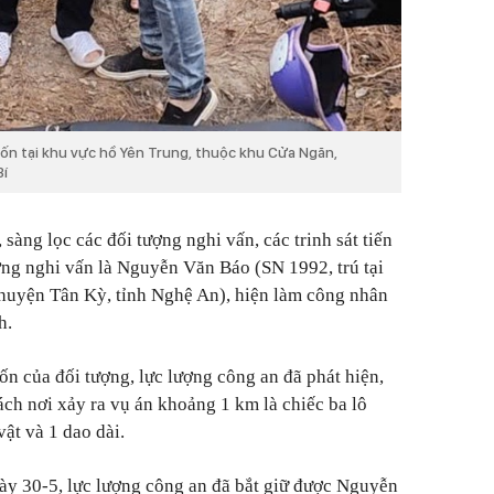
rốn tại khu vực hồ Yên Trung, thuộc khu Cửa Ngăn,
í
 sàng lọc các đối tượng nghi vấn, các trinh sát tiến
ượng nghi vấn là Nguyễn Văn Báo (SN 1992, trú tại
huyện Tân Kỳ, tỉnh Nghệ An), hiện làm công nhân
h.
ốn của đối tượng, lực lượng công an đã phát hiện,
ách nơi xảy ra vụ án khoảng 1 km là chiếc ba lô
ật và 1 dao dài.
ày 30-5, lực lượng công an đã bắt giữ được Nguyễn