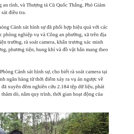
 an tỉnh, và Thượng tá Cù Quốc Thắng, Phó Giám
sát điều tra.
hòng Cảnh sát hình sự đã phối hợp hiệu quả với các
c phòng nghiệp vụ và Công an phường, xã trên địa
ện trường, rà soát camera, khẩn trương xác minh
ượng, phương tiện, hung khí và đồ vật hắn mang theo
hòng Cảnh sát hình sự, cho biết rà soát camera tại
nh ngân hàng từ thời điểm xảy ra vụ án ngược về
ổ đã xuyên đêm nghiên cứu 2.184 tệp dữ liệu, phát
 thăm dò, nắm quy trình, thời gian hoạt động của