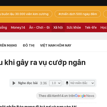
ụ buôn lậu 30.000 viên kim cương
chiến dịch 500 ngày đêm
 sống
Money.14
Ăn - Chơi - Đi
Xã hội
Sức khỏe
Tek-life
Học
RÊN MẠNG
ĐÔ THỊ
VIỆT NAM HÔM NAY
u khi gây ra vụ cướp ngân
3:36
Nghe đọc bài
Theo dõi Kenh14.vn trên
ột phần Báo mang đi trả nợ và nạp vào tài