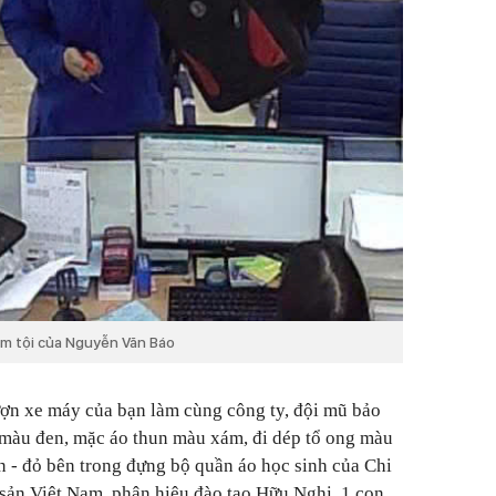
hạm tội của Nguyễn Văn Báo
ợn xe máy của bạn làm cùng công ty, đội mũ bảo
màu đen, mặc áo thun màu xám, đi dép tổ ong màu
n - đỏ bên trong đựng bộ quần áo học sinh của Chi
ản Việt Nam, phân hiệu đào tạo Hữu Nghị, 1 con