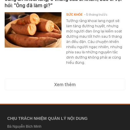
hỏi: "Ông đã làm gì?"
SỨC KHỎE
- 5 tháng trước
Tưởng rằng khoai lang ngọt sẽ
làm tăng đường huyết, nhưng
một người đàn ông lại kiểm soát
đường máu tốt hơn sau 5 tháng
ăn đều đặn. Câu chuyện khiến
nhiều người ngạc nhiên, nhưng
phía sau là những nguyên tắc
dinh dưỡng không phải ai cũng
hiểu đúng.
Xem thêm
CHỊU TRÁCH NHIỆM QUẢN LÝ NỘI DUNG
Bà Nguyễn Bích Minh