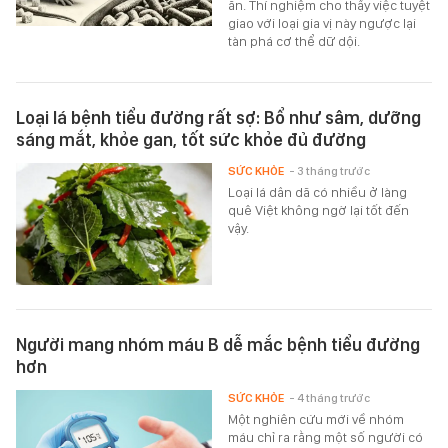
ăn. Thí nghiệm cho thấy việc tuyệt
giao với loại gia vị này ngược lại
tàn phá cơ thể dữ dội.
Loại lá bệnh tiểu đường rất sợ: Bổ như sâm, dưỡng
sáng mắt, khỏe gan, tốt sức khỏe đủ đường
SỨC KHỎE
- 3 tháng trước
Loại lá dân dã có nhiều ở làng
quê Việt không ngờ lại tốt đến
vậy.
Người mang nhóm máu B dễ mắc bệnh tiểu đường
hơn
SỨC KHỎE
- 4 tháng trước
Một nghiên cứu mới về nhóm
máu chỉ ra rằng một số người có