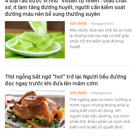
4 loại rau được ví như "insulin tự nhiên": Giàu chất
xơ, ít làm tăng đường huyết, người cần kiểm soát
đường máu nên bổ sung thường xuyên
SỨC KHỎE
- 19 ngày trước
Nếu được đưa vào chế độ ăn hợp
lý, những loại rau này có thể góp
phần hỗ trợ kiểm soát đường
huyết.
Thịt ngỗng bất ngờ "hot" trở lại: Người tiểu đường
đọc ngay trước khi đưa lên mâm cơm
SỨC KHỎE
- 1 tháng trước
Thịt ngỗng giàu protein, hương vị
thơm ngon nhưng không phải ai
cũng biết cách ăn đúng. Với
người mắc tiểu đường, lựa chọn
phần thịt, khẩu phần và cách chế
biến mới là yếu tố quyết định.