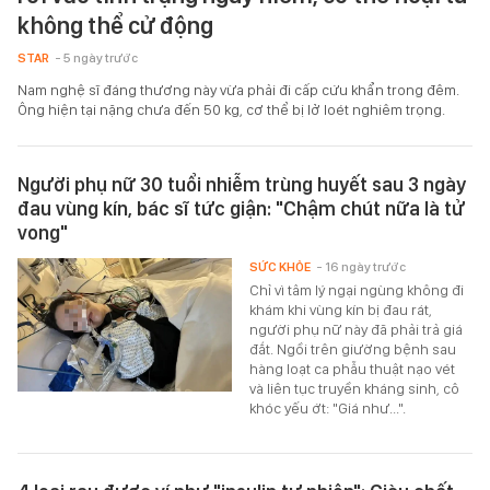
không thể cử động
STAR
- 5 ngày trước
Nam nghệ sĩ đáng thương này vừa phải đi cấp cứu khẩn trong đêm.
Ông hiện tại nặng chưa đến 50 kg, cơ thể bị lở loét nghiêm trọng.
Người phụ nữ 30 tuổi nhiễm trùng huyết sau 3 ngày
đau vùng kín, bác sĩ tức giận: "Chậm chút nữa là tử
vong"
SỨC KHỎE
- 16 ngày trước
Chỉ vì tâm lý ngại ngùng không đi
khám khi vùng kín bị đau rát,
người phụ nữ này đã phải trả giá
đắt. Ngồi trên giường bệnh sau
hàng loạt ca phẫu thuật nạo vét
và liên tục truyền kháng sinh, cô
khóc yếu ớt: "Giá như...".