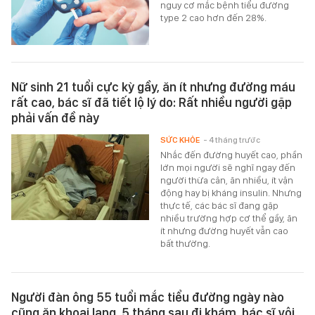
nguy cơ mắc bệnh tiểu đường
type 2 cao hơn đến 28%.
Nữ sinh 21 tuổi cực kỳ gầy, ăn ít nhưng đường máu
rất cao, bác sĩ đã tiết lộ lý do: Rất nhiều người gặp
phải vấn đề này
SỨC KHỎE
- 4 tháng trước
Nhắc đến đường huyết cao, phần
lớn mọi người sẽ nghĩ ngay đến
người thừa cân, ăn nhiều, ít vận
động hay bị kháng insulin. Nhưng
thực tế, các bác sĩ đang gặp
nhiều trường hợp cơ thể gầy, ăn
ít nhưng đường huyết vẫn cao
bất thường.
Người đàn ông 55 tuổi mắc tiểu đường ngày nào
cũng ăn khoai lang, 5 tháng sau đi khám, bác sĩ vội