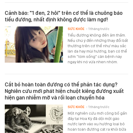
Cảnh báo: "1 đen, 2 hôi" trên cơ thể là chuông báo
tiểu đường, nhất định không được làm ngơ!
SỨC KHỎE
- 1 tháng trước
Tiểu đường không đến âm thầm.
Nếu chú ý đến những thay đổi bất
thường trên cơ thể như màu sắc
làn da hay mùi hương, bạn có thể
sớm "tóm sống" căn bệnh này
ngay khi nó vừa nhen nhóm.
Cắt bỏ hoàn toàn đường có thể phản tác dụng?
Nghiên cứu mới phát hiện chuột kiêng đường xuất
hiện gan nhiễm mỡ và rối loạn chuyển hóa
SỨC KHỎE
- 1 tháng trước
Một nghiên cứu mới công bố gần
đây tại Hoa Kỳ đã dội một gáo
nước lạnh vào xu hướng loại bỏ
hoàn toàn đường cát ra khỏi bữa