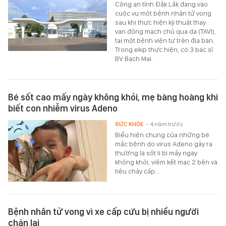
Công an tỉnh Đắk Lắk đang vào
cuộc vụ một bệnh nhân tử vong
sau khi thực hiện kỹ thuật thay
van động mạch chủ qua da (TAVI),
tại một bệnh viện tư trên địa bàn.
Trong ekip thực hiện, có 3 bác sĩ
BV Bạch Mai.
Bé sốt cao mấy ngày không khỏi, mẹ bàng hoàng khi
biết con nhiễm virus Adeno
SỨC KHỎE
- 4 năm trước
Biểu hiện chung của những bé
mắc bệnh do virus Adeno gây ra
thường là sốt li bì mấy ngày
không khỏi, viêm kết mạc 2 bên và
tiêu chảy cấp...
Bệnh nhân tử vong vì xe cấp cứu bị nhiều người
chặn lại