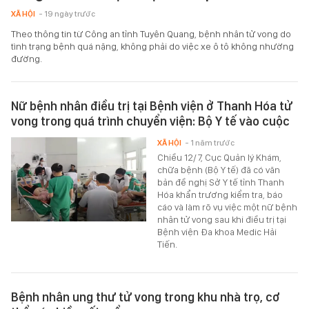
XÃ HỘI
- 19 ngày trước
Theo thông tin từ Công an tỉnh Tuyên Quang, bệnh nhân tử vong do
tình trạng bệnh quá nặng, không phải do việc xe ô tô không nhường
đường.
Nữ bệnh nhân điều trị tại Bệnh viện ở Thanh Hóa tử
vong trong quá trình chuyển viện: Bộ Y tế vào cuộc
XÃ HỘI
- 1 năm trước
Chiều 12/7, Cục Quản lý Khám,
chữa bệnh (Bộ Y tế) đã có văn
bản đề nghị Sở Y tế tỉnh Thanh
Hóa khẩn trương kiểm tra, báo
cáo và làm rõ vụ việc một nữ bệnh
nhân tử vong sau khi điều trị tại
Bệnh viện Đa khoa Medic Hải
Tiến.
Bệnh nhân ung thư tử vong trong khu nhà trọ, cơ