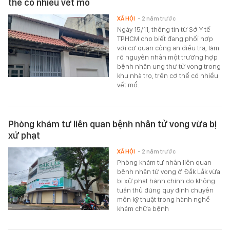
thể có nhiều vết mổ
XÃ HỘI
- 2 năm trước
Ngày 15/11, thông tin từ Sở Y tế
TPHCM cho biết đang phối hợp
với cơ quan công an điều tra, làm
rõ nguyên nhân một trường hợp
bệnh nhân ung thư tử vong trong
khu nhà trọ, trên cơ thể có nhiều
vết mổ.
Phòng khám tư liên quan bệnh nhân tử vong vừa bị
xử phạt
XÃ HỘI
- 2 năm trước
Phòng khám tư nhân liên quan
bệnh nhân tử vong ở Đắk Lắk vừa
bị xử phạt hành chính do không
tuân thủ đúng quy định chuyên
môn kỹ thuật trong hành nghề
khám chữa bệnh