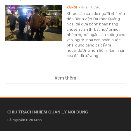
XÃ HỘI
- 4 năm trước
Khi xe cấp cứu do người nhà kêu
đến Bệnh viện Đa khoa Quảng
Ngãi để đưa bệnh nhân nặng
chuyển viện thì bất ngờ bị một
nhóm người ngăn cản không cho
vào, người nhà nạn nhân buộc
phải dùng băng ca đẩy ra
ngoài đường hơn 50m. Nạn nhân
sau đó đã tử vong.
Xem thêm
CHỊU TRÁCH NHIỆM QUẢN LÝ NỘI DUNG
Bà Nguyễn Bích Minh