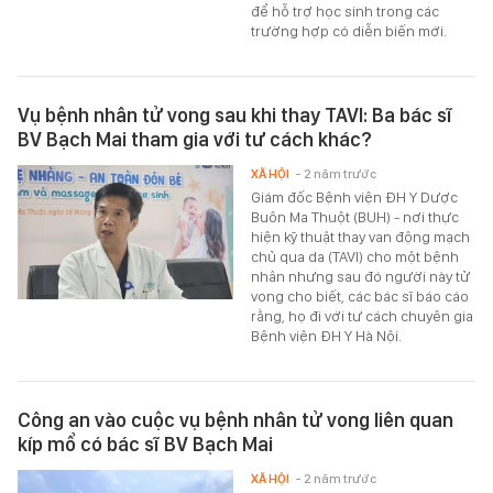
để hỗ trợ học sinh trong các
trường hợp có diễn biến mới.
Vụ bệnh nhân tử vong sau khi thay TAVI: Ba bác sĩ
BV Bạch Mai tham gia với tư cách khác?
XÃ HỘI
- 2 năm trước
Giám đốc Bệnh viện ĐH Y Dược
Buôn Ma Thuột (BUH) - nơi thực
hiện kỹ thuật thay van động mạch
chủ qua da (TAVI) cho một bệnh
nhân nhưng sau đó người này tử
vong cho biết, các bác sĩ báo cáo
rằng, họ đi với tư cách chuyên gia
Bệnh viện ĐH Y Hà Nội.
Công an vào cuộc vụ bệnh nhân tử vong liên quan
kíp mổ có bác sĩ BV Bạch Mai
XÃ HỘI
- 2 năm trước