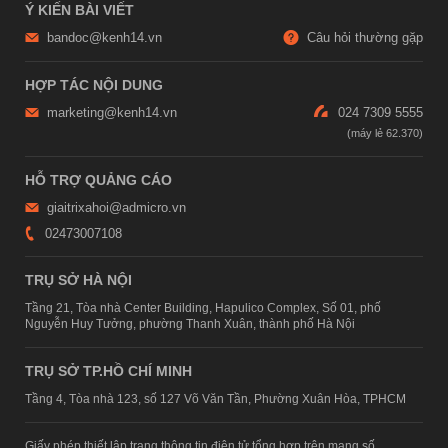
Ý KIẾN BÀI VIẾT
bandoc@kenh14.vn
Câu hỏi thường gặp
HỢP TÁC NỘI DUNG
marketing@kenh14.vn
024 7309 5555
HỖ TRỢ QUẢNG CÁO
giaitrixahoi@admicro.vn
02473007108
TRỤ SỞ HÀ NỘI
Tầng 21, Tòa nhà Center Building, Hapulico Complex, Số 01, phố
Nguyễn Huy Tưởng, phường Thanh Xuân, thành phố Hà Nội
TRỤ SỞ TP.HỒ CHÍ MINH
Tầng 4, Tòa nhà 123, số 127 Võ Văn Tần, Phường Xuân Hòa, TPHCM
Giấy phép thiết lập trang thông tin điện tử tổng hợp trên mạng số