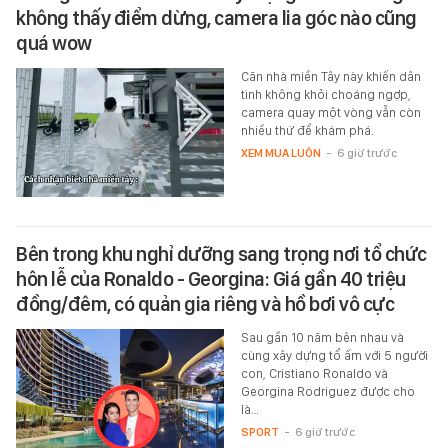
không thấy điểm dừng, camera lia góc nào cũng
quá wow
Căn nhà miền Tây này khiến dân
tình không khỏi choáng ngợp,
camera quay một vòng vẫn còn
nhiều thứ để khám phá.
XEM MUA LUÔN
-
6 giờ trước
Bên trong khu nghỉ dưỡng sang trọng nơi tổ chức
hôn lễ của Ronaldo - Georgina: Giá gần 40 triệu
đồng/đêm, có quản gia riêng và hồ bơi vô cực
Sau gần 10 năm bên nhau và
cùng xây dựng tổ ấm với 5 người
con, Cristiano Ronaldo và
Georgina Rodriguez được cho
là…
SPORT
-
6 giờ trước