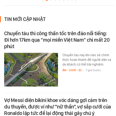
TIN MỚI CẬP NHẬT
Chuyến tàu thi công thần tốc trên đảo nổi tiếng:
Đi hơn 17km qua “mọi miền Việt Nam” chỉ mất 20
phút
Chuyến tàu này khi nào sẽ chính
thức hoàn thành để người dân và
du khách có thể trải nghiệm.
ĂN - CHƠI - ĐI
-
7 giờ trước
Vợ Messi diện bikini khoe vóc dáng gợi cảm trên
du thuyền, được ví như "nữ thần", vợ sắp cưới của
Ronaldo lập tức để lại động thái gây chú ý