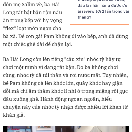
đón mẹ Salim về, ba Hải
đâu là nhãn hàng được ưu
Long tất bật bận rộn nấu
ái review tới 2 lần trong vài
tháng?
ăn trong bếp với hy vọng
"flex" loạt món ngon cho
bà xã. Để con gái Pam không đi vào bếp, anh đã dùng
một chiếc ghế dài để chặn lại.
Ba Hải Long còn lên tiếng "cầu xin" nhóc tỳ hãy tự
chơi một mình vì đang rất bận. Do ba không chơi
cùng, nhóc tỳ đã tủi thân và rơi nước mắt. Tuy nhiên,
bé Pam không oà lên khóc lớn, quấy khóc hay giận
dỗi mà chỉ âm thầm khóc lí nhí ở trong miệng rồi gục
đầu xuống ghế. Hành động ngoan ngoãn, hiểu
chuyện này của nhóc tỳ nhận được nhiều lời khen từ
khán giả.