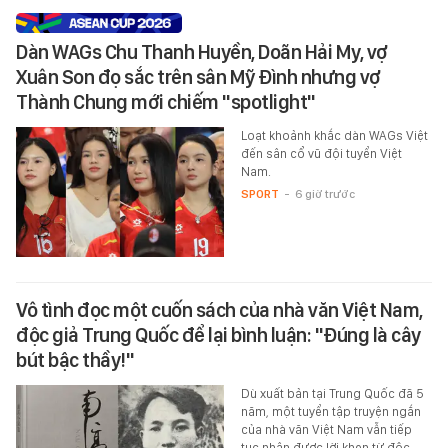
Dàn WAGs Chu Thanh Huyền, Doãn Hải My, vợ
Xuân Son đọ sắc trên sân Mỹ Đình nhưng vợ
Thành Chung mới chiếm "spotlight"
Loạt khoảnh khắc dàn WAGs Việt
đến sân cổ vũ đội tuyển Việt
Nam.
SPORT
-
6 giờ trước
Vô tình đọc một cuốn sách của nhà văn Việt Nam,
độc giả Trung Quốc để lại bình luận: "Đúng là cây
bút bậc thầy!"
Dù xuất bản tại Trung Quốc đã 5
năm, một tuyển tập truyện ngắn
của nhà văn Việt Nam vẫn tiếp
tục nhận được lời khen từ độc