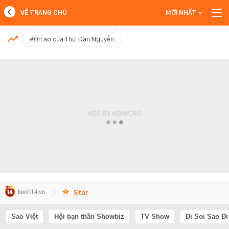
VỀ TRANG CHỦ
MỚI NHẤT
MỚI NHẤT
#Ồn ào của Thư Đan Nguyễn
Xem thêm
Star
Sao Việt
Hội bạn thân Showbiz
TV Show
Đi Soi Sao Đi