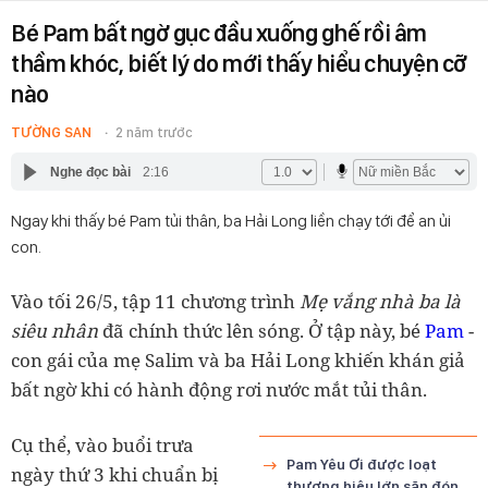
Bé Pam bất ngờ gục đầu xuống ghế rồi âm
thầm khóc, biết lý do mới thấy hiểu chuyện cỡ
nào
TƯỜNG SAN
2 năm trước
Nghe đọc bài
2:16
Ngay khi thấy bé Pam tủi thân, ba Hải Long liền chạy tới để an ủi
con.
Vào tối 26/5, tập 11 chương trình
Mẹ vắng nhà ba là
siêu nhân
đã chính thức lên sóng. Ở tập này, bé
Pam
-
con gái của mẹ Salim và ba Hải Long khiến khán giả
bất ngờ khi có hành động rơi nước mắt tủi thân.
Cụ thể, vào buổi trưa
Pam Yêu Ơi được loạt
ngày thứ 3 khi chuẩn bị
thương hiệu lớn săn đón,