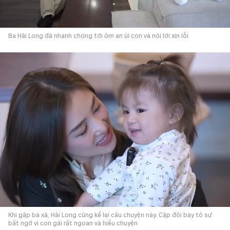
Ba Hải Long đã nhanh chóng tới ôm an ủi con và nói lời xin lỗi
Khi gặp bà xã, Hải Long cũng kể lại câu chuyện này. Cặp đôi bày tỏ sự
bất ngờ vì con gái rất ngoan và hiểu chuyện