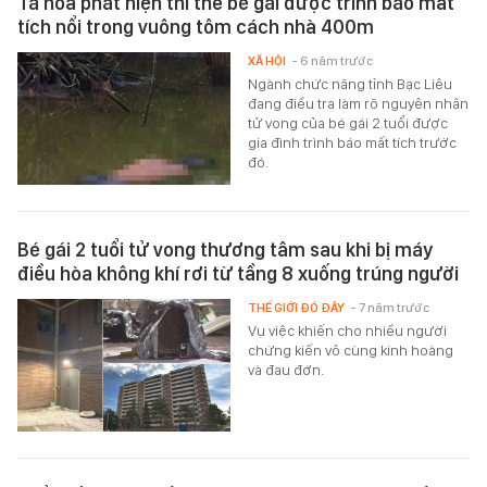
Tá hỏa phát hiện thi thể bé gái được trình báo mất
tích nổi trong vuông tôm cách nhà 400m
XÃ HỘI
- 6 năm trước
Ngành chức năng tỉnh Bạc Liêu
đang điều tra làm rõ nguyên nhân
tử vong của bé gái 2 tuổi được
gia đình trình báo mất tích trước
đó.
Bé gái 2 tuổi tử vong thương tâm sau khi bị máy
điều hòa không khí rơi từ tầng 8 xuống trúng người
THẾ GIỚI ĐÓ ĐÂY
- 7 năm trước
Vụ việc khiến cho nhiều người
chứng kiến vô cùng kinh hoàng
và đau đớn.