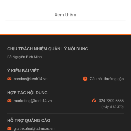
Xem thêm
CHỊU TRÁCH NHIỆM QUẢN LÝ NỘI DUNG
Bà Nguyễn Bích Minh
Ý KIẾN BÀI VIẾT
bandoc@kenh14.vn
Câu hỏi thường gặp
HỢP TÁC NỘI DUNG
marketing@kenh14.vn
024 7309 5555
HỖ TRỢ QUẢNG CÁO
giaitrixahoi@admicro.vn