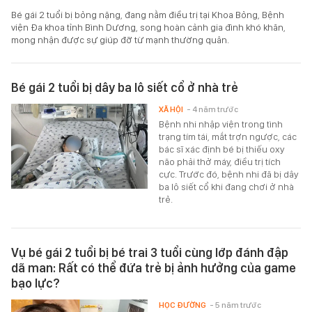
Bé gái 2 tuổi bị bỏng nặng, đang nằm điều trị tại Khoa Bỏng, Bệnh
viện Đa khoa tỉnh Bình Dương, song hoàn cảnh gia đình khó khăn,
mong nhận được sự giúp đỡ từ mạnh thường quân.
Bé gái 2 tuổi bị dây ba lô siết cổ ở nhà trẻ
XÃ HỘI
- 4 năm trước
Bệnh nhi nhập viện trong tình
trạng tím tái, mắt trợn ngược, các
bác sĩ xác định bé bị thiếu oxy
não phải thở máy, điều trị tích
cực. Trước đó, bệnh nhi đã bị dây
ba lô siết cổ khi đang chơi ở nhà
trẻ.
Vụ bé gái 2 tuổi bị bé trai 3 tuổi cùng lớp đánh đập
dã man: Rất có thể đứa trẻ bị ảnh hưởng của game
bạo lực?
HỌC ĐƯỜNG
- 5 năm trước