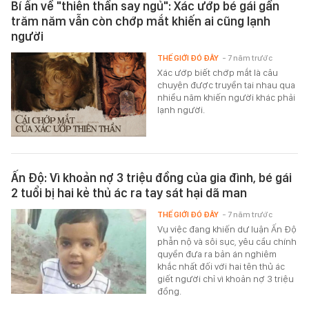
Bí ẩn về "thiên thần say ngủ": Xác ướp bé gái gần
trăm năm vẫn còn chớp mắt khiến ai cũng lạnh
người
THẾ GIỚI ĐÓ ĐÂY
- 7 năm trước
Xác ướp biết chớp mắt là câu
chuyện được truyền tai nhau qua
nhiều năm khiến người khác phải
lạnh người.
Ấn Độ: Vì khoản nợ 3 triệu đồng của gia đình, bé gái
2 tuổi bị hai kẻ thủ ác ra tay sát hại dã man
THẾ GIỚI ĐÓ ĐÂY
- 7 năm trước
Vụ việc đang khiến dư luận Ấn Độ
phẫn nộ và sôi sục, yêu cầu chính
quyền đưa ra bản án nghiêm
khắc nhất đối với hai tên thủ ác
giết người chỉ vì khoản nợ 3 triệu
đồng.