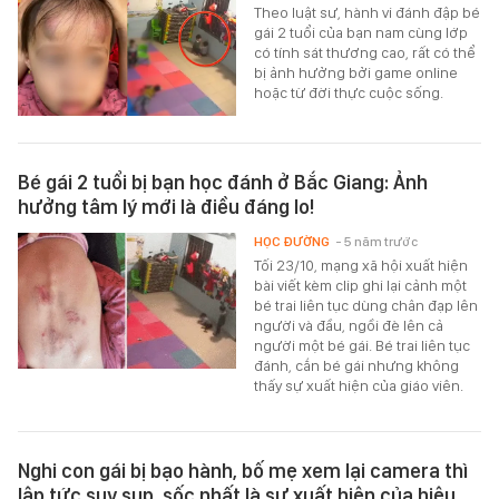
Theo luật sư, hành vi đánh đập bé
gái 2 tuổi của bạn nam cùng lớp
có tính sát thương cao, rất có thể
bị ảnh hưởng bởi game online
hoặc từ đời thực cuộc sống.
Bé gái 2 tuổi bị bạn học đánh ở Bắc Giang: Ảnh
hưởng tâm lý mới là điều đáng lo!
HỌC ĐƯỜNG
- 5 năm trước
Tối 23/10, mạng xã hội xuất hiện
bài viết kèm clip ghi lại cảnh một
bé trai liên tục dùng chân đạp lên
người và đầu, ngồi đè lên cả
người một bé gái. Bé trai liên tục
đánh, cắn bé gái nhưng không
thấy sự xuất hiện của giáo viên.
Nghi con gái bị bạo hành, bố mẹ xem lại camera thì
lập tức suy sụp, sốc nhất là sự xuất hiện của hiệu