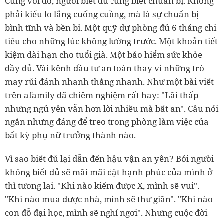
Cùng với đó, người biết đủ cũng biết chuẩn bị. Không
phải kiểu lo lắng cuống cuồng, mà là sự chuẩn bị
bình tĩnh và bền bỉ. Một quỹ dự phòng đủ 6 tháng chi
tiêu cho những lúc không lường trước. Một khoản tiết
kiệm dài hạn cho tuổi già. Một bảo hiểm sức khỏe
đầy đủ. Vài kênh đầu tư an toàn thay vì những trò
may rủi đánh nhanh thắng nhanh. Như một bài viết
trên afamily đã chiêm nghiệm rất hay: "Lãi thấp
nhưng ngủ yên vẫn hơn lời nhiều mà bất an". Câu nói
ngắn nhưng đáng để treo trong phòng làm việc của
bất kỳ phụ nữ trưởng thành nào.
Vì sao biết đủ lại dẫn đến hậu vận an yên? Bởi người
không biết đủ sẽ mãi mãi đặt hạnh phúc của mình ở
thì tương lai. "Khi nào kiếm được X, mình sẽ vui".
"Khi nào mua được nhà, mình sẽ thư giãn". "Khi nào
con đỗ đại học, mình sẽ nghỉ ngơi". Nhưng cuộc đời