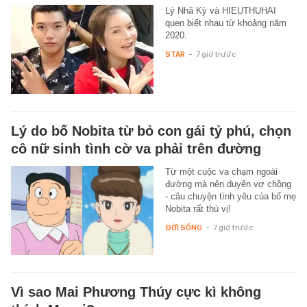
Lý Nhã Kỳ và HIEUTHUHAI
quen biết nhau từ khoảng năm
2020.
STAR
-
7 giờ trước
Lý do bố Nobita từ bỏ con gái tỷ phú, chọn
cô nữ sinh tình cờ va phải trên đường
Từ một cuộc va chạm ngoài
đường mà nên duyên vợ chồng
- câu chuyện tình yêu của bố mẹ
Nobita rất thú vị!
ĐỜI SỐNG
-
7 giờ trước
Vì sao Mai Phương Thúy cực kì không