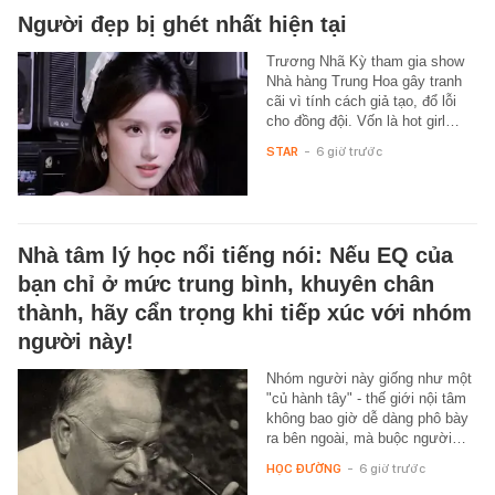
Người đẹp bị ghét nhất hiện tại
Trương Nhã Kỳ tham gia show
Nhà hàng Trung Hoa gây tranh
cãi vì tính cách giả tạo, đổ lỗi
cho đồng đội. Vốn là hot girl…
STAR
-
6 giờ trước
Nhà tâm lý học nổi tiếng nói: Nếu EQ của
bạn chỉ ở mức trung bình, khuyên chân
thành, hãy cẩn trọng khi tiếp xúc với nhóm
người này!
Nhóm người này giống như một
"củ hành tây" - thế giới nội tâm
không bao giờ dễ dàng phô bày
ra bên ngoài, mà buộc người…
HỌC ĐƯỜNG
-
6 giờ trước