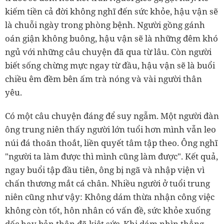
kiếm tiền cả đời không nghĩ đến sức khỏe, hậu vận sẽ
là chuỗi ngày trong phòng bệnh. Người gồng gánh
oán giận không buông, hậu vận sẽ là những đêm khó
ngủ với những câu chuyện đã qua từ lâu. Còn người
biết sống chừng mực ngay từ đầu, hậu vận sẽ là buổi
chiều êm đềm bên ấm trà nóng và vài người thân
yêu.
Có một câu chuyện đáng để suy ngẫm. Một người đàn
ông trung niên thấy người lớn tuổi hơn mình vẫn leo
núi đá thoăn thoắt, liền quyết tâm tập theo. Ông nghĩ
"người ta làm được thì mình cũng làm được". Kết quả,
ngay buổi tập đầu tiên, ông bị ngã và nhập viện vì
chấn thương mắt cá chân. Nhiều người ở tuổi trung
niên cũng như vậy: Không dám thừa nhận công việc
không còn tốt, hôn nhân có vấn đề, sức khỏe xuống
dốc hay bản thân đã kiệt sức. Khi dám nhìn thẳng