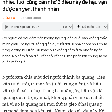
nhiêu tuổi cũng cần nhớ 3 điều này để hậu vận
được an yên, thanh nhàn
DIỄM TÚ
2 tháng trước
Nghe đọc bài
10:36
Có người cả đời kiếm tiền không ngừng, đến cuối vẫn không thấy
mình giàu. Có người sống giản dị, cuối đời lại nhẹ nhõm như chưa
từng vướng bụi trần. Sự khác biệt không nằm ở tài khoản ngân
hàng. Nó nằm ở ba điều rất nhỏ, rất nhẹ, mà phần lớn chúng ta đã
quên mất từ lâu.
Người xưa chia một đời người thành ba quãng: Tiền
vận (tuổi trẻ), trung vận (tuổi trung niên), và hậu
vận (tuổi xế chiều). Trong ba quãng ấy, hậu vận là
quãng quan trọng nhất, không phải vì nó dài nhất,
mà vì nó là quãng mà mọi thứ ta gieo ở hai quãng
trước sẽ đơm hoa kết trái. Người gieo gì, gặt nấy. Kẻ