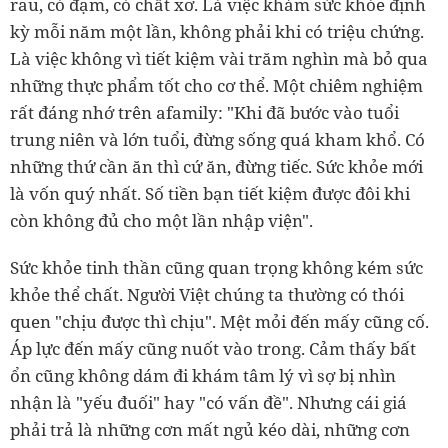
rau, có đạm, có chất xơ. Là việc khám sức khỏe định
kỳ mỗi năm một lần, không phải khi có triệu chứng.
Là việc không vì tiết kiệm vài trăm nghìn mà bỏ qua
những thực phẩm tốt cho cơ thể. Một chiêm nghiệm
rất đáng nhớ trên afamily: "Khi đã bước vào tuổi
trung niên và lớn tuổi, đừng sống quá kham khổ. Có
những thứ cần ăn thì cứ ăn, đừng tiếc. Sức khỏe mới
là vốn quý nhất. Số tiền bạn tiết kiệm được đôi khi
còn không đủ cho một lần nhập viện".
Sức khỏe tinh thần cũng quan trọng không kém sức
khỏe thể chất. Người Việt chúng ta thường có thói
quen "chịu được thì chịu". Mệt mỏi đến mấy cũng cố.
Áp lực đến mấy cũng nuốt vào trong. Cảm thấy bất
ổn cũng không dám đi khám tâm lý vì sợ bị nhìn
nhận là "yếu đuối" hay "có vấn đề". Nhưng cái giá
phải trả là những cơn mất ngủ kéo dài, những cơn