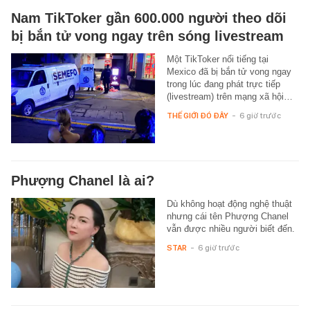
Nam TikToker gần 600.000 người theo dõi
bị bắn tử vong ngay trên sóng livestream
Một TikToker nổi tiếng tại
Mexico đã bị bắn tử vong ngay
trong lúc đang phát trực tiếp
(livestream) trên mạng xã hội…
THẾ GIỚI ĐÓ ĐÂY
-
6 giờ trước
Phượng Chanel là ai?
Dù không hoạt động nghệ thuật
nhưng cái tên Phượng Chanel
vẫn được nhiều người biết đến.
STAR
-
6 giờ trước