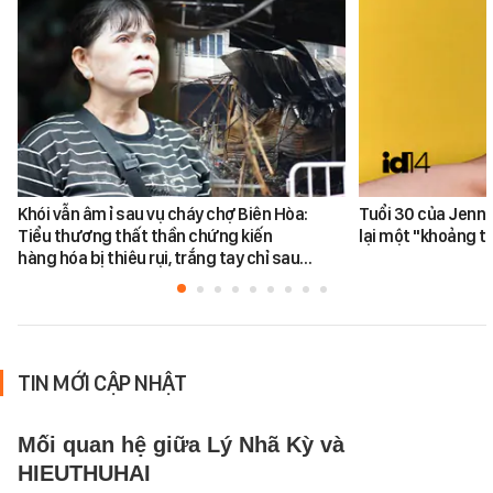
Khói vẫn âm ỉ sau vụ cháy chợ Biên Hòa:
Tuổi 30 của Jenn
Tiểu thương thất thần chứng kiến
lại một "khoảng t
hàng hóa bị thiêu rụi, trắng tay chỉ sau…
TIN MỚI CẬP NHẬT
Mối quan hệ giữa Lý Nhã Kỳ và
HIEUTHUHAI