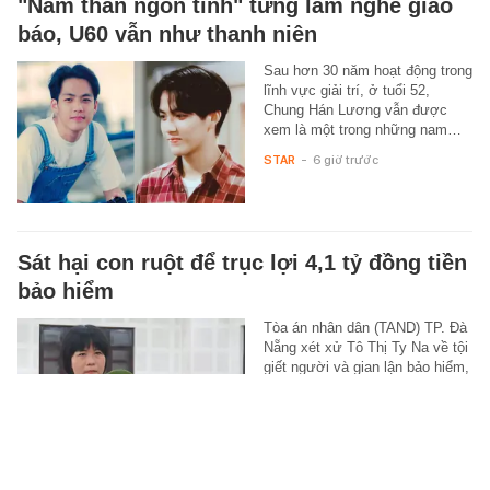
"Nam thần ngôn tình" từng làm nghề giao
báo, U60 vẫn như thanh niên
Sau hơn 30 năm hoạt động trong
lĩnh vực giải trí, ở tuổi 52,
Chung Hán Lương vẫn được
xem là một trong những nam…
STAR
-
6 giờ trước
Sát hại con ruột để trục lợi 4,1 tỷ đồng tiền
bảo hiểm
Tòa án nhân dân (TAND) TP. Đà
Nẵng xét xử Tô Thị Ty Na về tội
giết người và gian lận bảo hiểm,
chiếm đoạt hơn 4,1 tỷ đồng từ…
XÃ HỘI
-
6 giờ trước