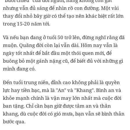
"buổi chiều" của đời người, nắng không còn gắt
nhưng vẫn đủ sáng để nhìn rõ con đường. Một vài
thay đổi nhỏ bây giờ có thể tạo nên khác biệt rất lớn
trong 15-20 năm tới.
Và nếu bạn đang ở tuổi 50 trở lên, đừng nghĩ rằng đã
muộn. Quãng đời còn lại vẫn dài. Hôm nay vẫn là
ngày tốt nhất để bắt đầu một thói quen mới, để
buông bỏ một gánh nặng cũ, để biết đủ với những gì
mình đang có.
Đến tuổi trung niên, đỉnh cao không phải là quyền
lực hay tiền bạc, mà là "An" và "Khang". Bình an và
khỏe mạnh chính là vận may lớn nhất mà cuộc đời
ban tặng. Chỉ cần bạn giữ được tâm an và thân
khang, dù cuộc đời có gió mưa, bạn vẫn sẽ bình thản
bước qua.