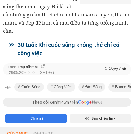
sống theo mỗi ngày. Đó là tất
cả những gì cần thiết cho một hậu vận an yên, thanh
nhàn. Và đẹp đẽ hơn cả mọi điều ta từng tưởng mình
cần.
30 tuổi: Khi cuộc sống không thể chỉ có
công việc
Theo
Phụ nữ mới
Copy link
29/05/2026 20:25 (GMT +7)
Tags
Cuộc Sống
Công Việc
Đời Sống
Buông Bỏ
Theo dõi Kenh14.vn trên
Chia sẻ
Sao chép link
CÙNG MỤC
ĐANG HOT