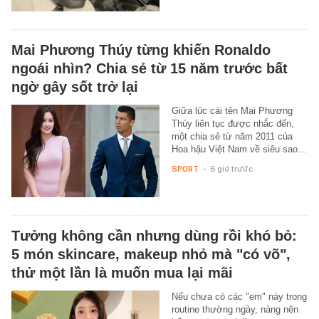
Mai Phương Thúy từng khiến Ronaldo
ngoái nhìn? Chia sẻ từ 15 năm trước bất
ngờ gây sốt trở lại
Giữa lúc cái tên Mai Phương
Thúy liên tục được nhắc đến,
một chia sẻ từ năm 2011 của
Hoa hậu Việt Nam về siêu sao…
SPORT
-
6 giờ trước
Tưởng không cần nhưng dùng rồi khó bỏ:
5 món skincare, makeup nhỏ mà "có võ",
thử một lần là muốn mua lại mãi
Nếu chưa có các "em" này trong
routine thường ngày, nàng nên