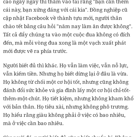
cáo ngày ngày thì thầm vào tai rằng "bạn cần thêm
cái này, bạn xứng đáng với cái kia". Đồng nghiệp cũ
cập nhật Facebook về thành tựu mới, người thân
chào tết bằng câu hỏi "năm nay làm ăn được không".
Tất cả đẩy chúng ta vào một cuộc đua không có đích
đến, mà mỗi vòng đua xong là một vạch xuất phát
mới được vẽ ra phía trước.
Người biết đủ thì khác. Họ vẫn làm việc, vẫn nỗ lực,
vẫn kiếm tiền. Nhưng họ biết dừng lại ở đâu là vừa.
Họ không từ chối một cơ hội tốt, nhưng cũng không
đánh đổi sức khỏe và gia đình lấy một cơ hội chỉ-tốt-
thêm-một-chút. Họ tiết kiệm, nhưng không kham khổ
với bản thân. Họ tiêu xài, nhưng không phô trương.
Họ hiểu rằng giàu không phải ở việc có bao nhiêu,
mà ở việc cần bao nhiêu.