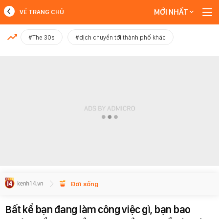
MỚI NHẤT
VỀ TRANG CHỦ
MỚI NHẤT
#The 30s
#dịch chuyển tới thành phố khác
Xem thêm
Đời sống
Bất kể bạn đang làm công việc gì, bạn bao