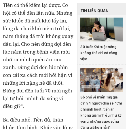
Tiền có thể kiếm lại được. Cơ
TIN LIÊN QUAN
hội có thể đến lần nữa. Nhưng
sức khỏe đã mất khó lấy lại,
lòng đã chai khó mềm trở lại,
năm tháng đã trôi không quay
đầu lại. Cho nên đừng đợi đến
30 tuổi: Khi cuộc sống
lúc nằm trong bệnh viện mới
không thể chỉ có công
nhớ ra mình quên ăn rau
việc
xanh. Đừng đợi đến lúc nhìn
con cái xa cách mới hối hận vì
những lời nặng nề đã thốt.
Đừng đợi đến tuổi 70 mới ngồi
Bỏ phố về miền Tây, gia
lại tự hỏi "mình đã sống vì
đình 4 người chia sẻ: "Chi
điều gì?".
phí sinh hoạt, tiền ăn
không giảm nhiều như kỳ
Ba điều nhỏ. Tiền đủ, thân
vọng, nhưng cuộc sống
khỏe, tâm bình. Khắc vào lòng,
đáng giá hơn hẳn"