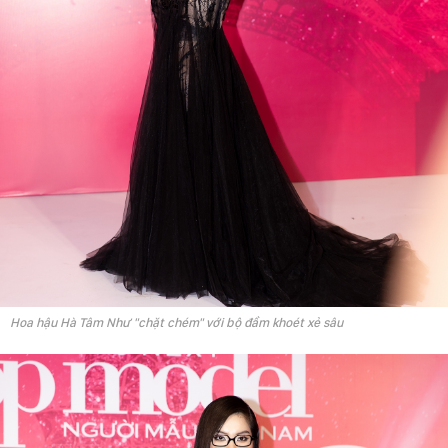
Hoa hậu Hà Tâm Như "chặt chém" với bộ đầm khoét xẻ sâu