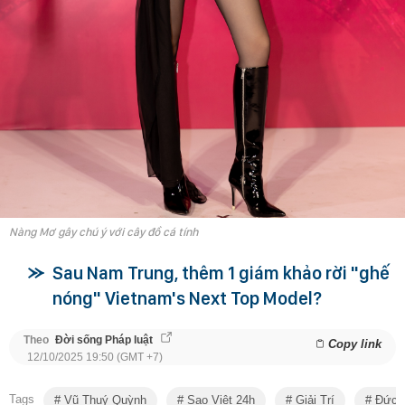
Nàng Mơ gây chú ý với cây đồ cá tính
Sau Nam Trung, thêm 1 giám khảo rời "ghế
nóng" Vietnam's Next Top Model?
Theo
Đời sống Pháp luật
Copy link
12/10/2025 19:50 (GMT +7)
Tags
Vũ Thuý Quỳnh
Sao Việt 24h
Giải Trí
Đức 