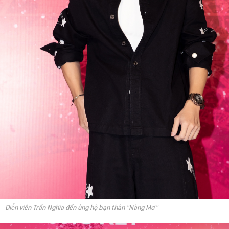
Diễn viên Trần Nghĩa đến ủng hộ bạn thân "Nàng Mơ"