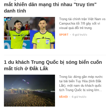
mắt khiến dân mạng thi nhau "truy tìm"
danh tính
Trọng tài chính trận Việt Nam vs
Campuchia tối 7/8 gây sốt vì
visual quá đỗi trẻ trung.
SPORT
-
6 giờ trước
1 du khách Trung Quốc bị sóng biển cuốn
mất tích ở Đắk Lắk
Trong lúc đứng gần mép nước
tại bãi biển Tuy Hòa (tỉnh Đắk
Lắk), một nam du khách quốc
tịch Trung Quốc bị sóng lớn…
XÃ HỘI
-
6 giờ trước