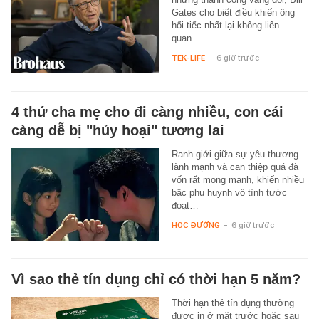
Gates cho biết điều khiến ông
hối tiếc nhất lại không liên
quan…
TEK-LIFE
-
6 giờ trước
4 thứ cha mẹ cho đi càng nhiều, con cái
càng dễ bị "hủy hoại" tương lai
Ranh giới giữa sự yêu thương
lành mạnh và can thiệp quá đà
vốn rất mong manh, khiến nhiều
bậc phụ huynh vô tình tước
đoạt…
HỌC ĐƯỜNG
-
6 giờ trước
Vì sao thẻ tín dụng chỉ có thời hạn 5 năm?
Thời hạn thẻ tín dụng thường
được in ở mặt trước hoặc sau