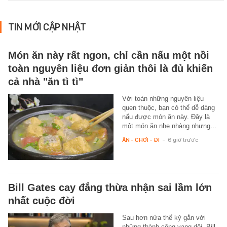
TIN MỚI CẬP NHẬT
Món ăn này rất ngon, chỉ cần nấu một nồi
toàn nguyên liệu đơn giản thôi là đủ khiến
cả nhà "ăn tì tì"
Với toàn những nguyên liệu
quen thuộc, bạn có thể dễ dàng
nấu được món ăn này. Đây là
một món ăn nhẹ nhàng nhưng…
ĂN - CHƠI - ĐI
-
6 giờ trước
Bill Gates cay đắng thừa nhận sai lầm lớn
nhất cuộc đời
Sau hơn nửa thế kỷ gắn với
những thành công vang dội, Bill