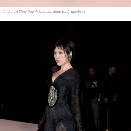
Á hậu Vũ Thuý Quỳnh khéo léo khoe body quyến rũ