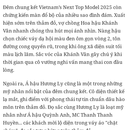
Đêm chung kết Vietnam’s Next Top Model 2025 còn
chứng kiến màn đổ bộ của nhiều sao đình đám. Xuất
hiện sớm trên thảm đỏ, vợ chồng Hoa hậu Khánh
Vân nhanh chóng thu hút mọi ánh nhìn. Nàng hậu
chọn chiếc váy dạ hội màu đen ôm gọn vòng 2, tôn
đường cong quyến rũ, trong khi ông xã diện suit tối
màu lịch lãm. Sắc vóc của Khánh Vân gây chú ý khi
thời gian qua cô vướng nghi vấn mang thai con đầu
lòng.
Ngoài ra, Á hậu Hương Ly cũng là một trong những
mỹ nhân nổi bật của đêm chung kết. Cô diện thiết kế
lạ mắt, ghi điểm với phong thái tự tin chuẩn dâu hào
môn trên thảm đỏ. Đọ sắc cùng Hương Ly là loạt mỹ
nhân như Á hậu Quỳnh Anh, MC Thanh Thanh
Huyền... các khách mời lộ diện trong váy áo "chặt