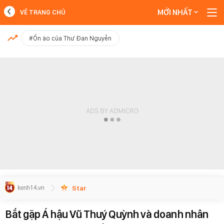
MỚI NHẤT
VỀ TRANG CHỦ
MỚI NHẤT
#Ồn ào của Thư Đan Nguyễn
Xem thêm
Star
Bắt gặp Á hậu Vũ Thuý Quỳnh và doanh nhân