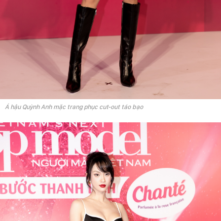
Á hậu Quỳnh Anh mặc trang phục cut-out táo bạo