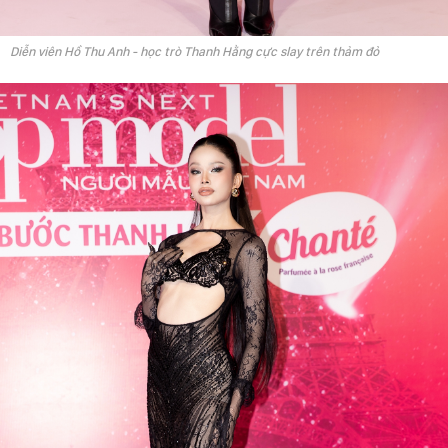
Diễn viên Hồ Thu Anh - học trò Thanh Hằng cực slay trên thảm đỏ