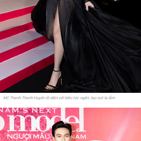
MC Thanh Thanh Huyền lộ diện với kiểu tóc ngắn, lay-out lạ lẫm