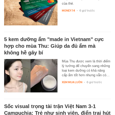
của thẻ.
MONEY.14
-
6 giờ trước
5 kem dưỡng ẩm "made in Vietnam" cực
hợp cho mùa Thu: Giúp da đủ ẩm mà
không hề gây bí
Mùa Thu được xem là thời điểm
lý tưởng để chuyển sang những
loại kem dưỡng có khả năng
cấp ẩm tốt hơn nhưng vẫn có…
XEM MUA LUÔN
-
6 giờ trước
Sốc visual trọng tài trận Việt Nam 3-1
Campuchia: Trẻ như sinh viên, điển trai hút