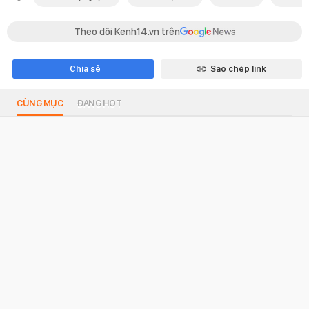
Theo dõi Kenh14.vn trên
Chia sẻ
Sao chép link
CÙNG MỤC
ĐANG HOT