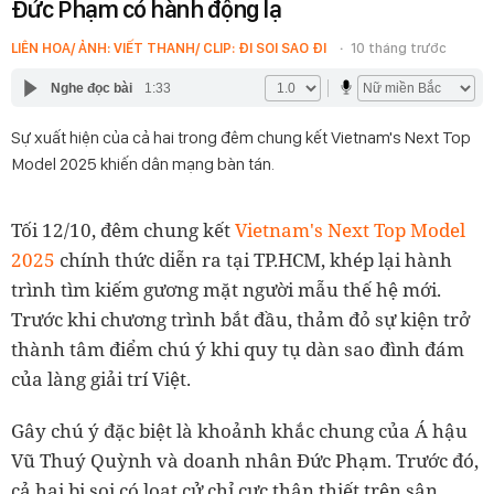
Đức Phạm có hành động lạ
LIÊN HOA/ ẢNH: VIẾT THANH/ CLIP: ĐI SOI SAO ĐI
10 tháng trước
Nghe đọc bài
1:33
Sự xuất hiện của cả hai trong đêm chung kết Vietnam's Next Top
Model 2025 khiến dân mạng bàn tán.
Tối 12/10, đêm chung kết
Vietnam's Next Top Model
2025
chính thức diễn ra tại TP.HCM, khép lại hành
trình tìm kiếm gương mặt người mẫu thế hệ mới.
Trước khi chương trình bắt đầu, thảm đỏ sự kiện trở
thành tâm điểm chú ý khi quy tụ dàn sao đình đám
của làng giải trí Việt.
Gây chú ý đặc biệt là khoảnh khắc chung của Á hậu
Vũ Thuý Quỳnh và doanh nhân Đức Phạm. Trước đó,
cả hai bị soi có loạt cử chỉ cực thân thiết trên sân