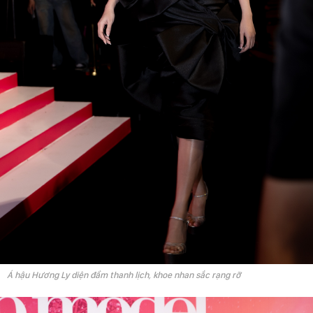
Á hậu Hương Ly diện đầm thanh lịch, khoe nhan sắc rạng rỡ