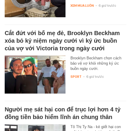
XEM MUA LUÔN
-
6 giờ trước
Cắt đứt với bố mẹ đẻ, Brooklyn Beckham
xóa bỏ kỷ niệm ngày cưới vì ký ức buồn
của vợ với Victoria trong ngày cưới
Brooklyn Beckham chọn cách
bảo vệ vợ khỏi những ký ức
buồn ngày cưới.
SPORT
-
6 giờ trước
Người mẹ sát hại con để trục lợi hơn 4 tỷ
đồng tiền bảo hiểm lĩnh án chung thân
Tô Thị Ty Na - kẻ giết hại con