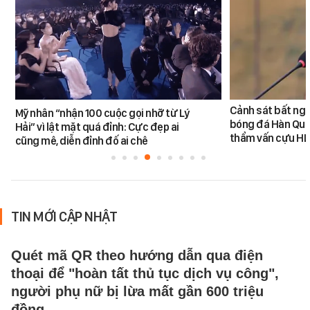
Cảnh sát bất ngờ
Mỹ nhân “nhận 100 cuộc gọi nhỡ từ Lý
bóng đá Hàn Quốc
Hải” vì lật mặt quá đỉnh: Cực đẹp ai
thẩm vấn cựu H
cũng mê, diễn đỉnh đố ai chê
TIN MỚI CẬP NHẬT
Quét mã QR theo hướng dẫn qua điện
thoại để "hoàn tất thủ tục dịch vụ công",
người phụ nữ bị lừa mất gần 600 triệu
đồng