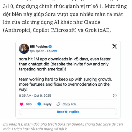
3/10, ứng dụng chính thức giành vị trí số 1. Mức tăng
đột biến này giúp Sora vượt qua nhiều màn ra mắt
lớn của các ứng dụng AI khác như Claude
(Anthropic), Copilot (Microsoft) và Grok (xAI).
Bill Peebles, Giám đốc phụ trách Sora tại OpenAI, thông báo Sora đã cán
mốc 1 triệu lượt tải trên mạng xã hội X