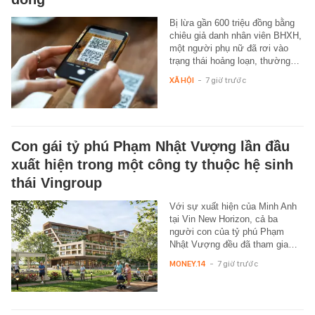
Bị lừa gần 600 triệu đồng bằng
chiêu giả danh nhân viên BHXH,
một người phụ nữ đã rơi vào
trạng thái hoảng loạn, thường…
XÃ HỘI
-
7 giờ trước
Con gái tỷ phú Phạm Nhật Vượng lần đầu
xuất hiện trong một công ty thuộc hệ sinh
thái Vingroup
Với sự xuất hiện của Minh Anh
tại Vin New Horizon, cả ba
người con của tỷ phú Phạm
Nhật Vượng đều đã tham gia…
MONEY.14
-
7 giờ trước