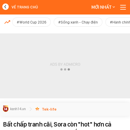
MỚI NHẤT
VỀ TRANG CHỦ
MỚI NHẤT
#World Cup 2026
#Sống xanh - Chạy điện
#Hành chính
Xem thêm
Tek-life
Bất chấp tranh cãi, Sora còn "hot" hơn cả