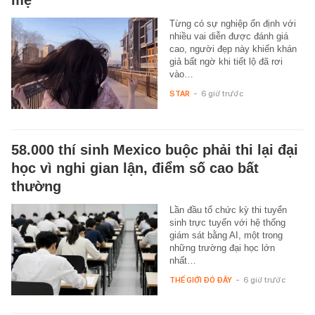
Từng có sự nghiệp ổn định với
nhiều vai diễn được đánh giá
cao, người đẹp này khiến khán
giả bất ngờ khi tiết lộ đã rơi
vào…
STAR
-
6 giờ trước
58.000 thí sinh Mexico buộc phải thi lại đại
học vì nghi gian lận, điểm số cao bất
thường
Lần đầu tổ chức kỳ thi tuyển
sinh trực tuyến với hệ thống
giám sát bằng AI, một trong
những trường đại học lớn
nhất…
THẾ GIỚI ĐÓ ĐÂY
-
6 giờ trước