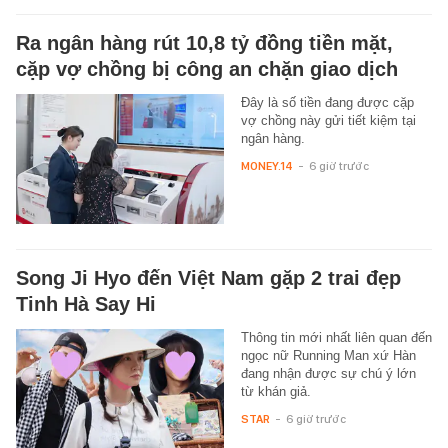
Ra ngân hàng rút 10,8 tỷ đồng tiền mặt,
cặp vợ chồng bị công an chặn giao dịch
Đây là số tiền đang được cặp
vợ chồng này gửi tiết kiệm tại
ngân hàng.
MONEY.14
-
6 giờ trước
Song Ji Hyo đến Việt Nam gặp 2 trai đẹp
Tinh Hà Say Hi
Thông tin mới nhất liên quan đến
ngọc nữ Running Man xứ Hàn
đang nhận được sự chú ý lớn
từ khán giả.
STAR
-
6 giờ trước