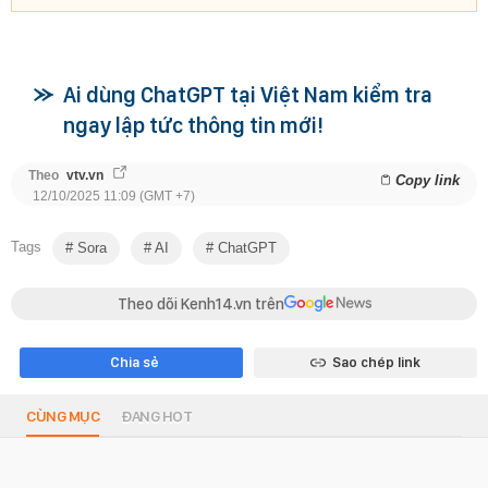
Ai dùng ChatGPT tại Việt Nam kiểm tra
ngay lập tức thông tin mới!
Theo
vtv.vn
Copy link
12/10/2025 11:09 (GMT +7)
Tags
Sora
AI
ChatGPT
Theo dõi Kenh14.vn trên
Chia sẻ
Sao chép link
CÙNG MỤC
ĐANG HOT