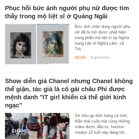
Phục hồi bức ảnh người phụ nữ được tìm
thấy trong mộ liệt sĩ ở Quảng Ngãi
Bức ảnh chân dung người phụ
nữ đã bị mờ được phát hiện
trong phần mộ liệt sĩ tại Nghĩa
trang Liệt sĩ Nghĩa Lâm, xã
Trà…
XÃ HỘI
-
6 giờ trước
Show diễn giả Chanel nhưng Chanel không
thể giận, tác giả là cô gái châu Phi được
mệnh danh "IT girl khiến cả thế giới kinh
ngạc"
Sở hữu gu thời trang cá tính,
thần thái cuốn hút cùng những
video được đầu tư, fashion
creator 22 tuổi này đang trở…