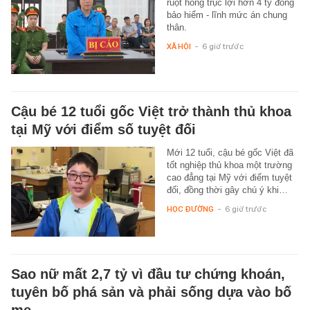
ruột hòng trục lợi hơn 4 tỷ đồng
bảo hiểm - lĩnh mức án chung
thân.
XÃ HỘI
-
6 giờ trước
Cậu bé 12 tuổi gốc Việt trở thành thủ khoa
tại Mỹ với điểm số tuyệt đối
Mới 12 tuổi, cậu bé gốc Việt đã
tốt nghiệp thủ khoa một trường
cao đẳng tại Mỹ với điểm tuyệt
đối, đồng thời gây chú ý khi…
HỌC ĐƯỜNG
-
6 giờ trước
Sao nữ mất 2,7 tỷ vì đầu tư chứng khoán,
tuyên bố phá sản và phải sống dựa vào bố
mẹ