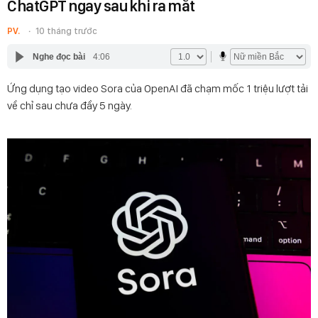
ChatGPT ngay sau khi ra mắt
PV.
10 tháng trước
Nghe đọc bài
4:06
Ứng dụng tạo video Sora của OpenAI đã chạm mốc 1 triệu lượt tải
về chỉ sau chưa đầy 5 ngày.