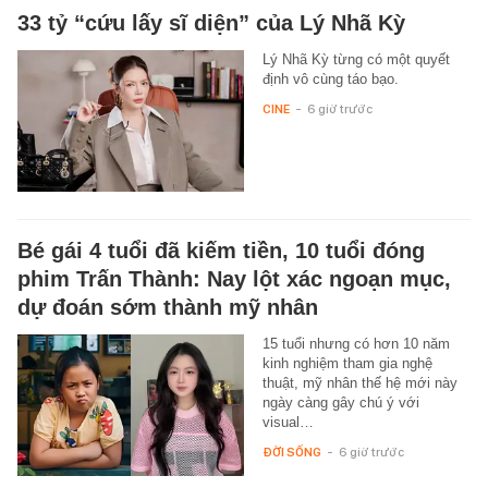
33 tỷ “cứu lấy sĩ diện” của Lý Nhã Kỳ
Lý Nhã Kỳ từng có một quyết
định vô cùng táo bạo.
CINE
-
6 giờ trước
Bé gái 4 tuổi đã kiếm tiền, 10 tuổi đóng
phim Trấn Thành: Nay lột xác ngoạn mục,
dự đoán sớm thành mỹ nhân
15 tuổi nhưng có hơn 10 năm
kinh nghiệm tham gia nghệ
thuật, mỹ nhân thế hệ mới này
ngày càng gây chú ý với
visual…
ĐỜI SỐNG
-
6 giờ trước