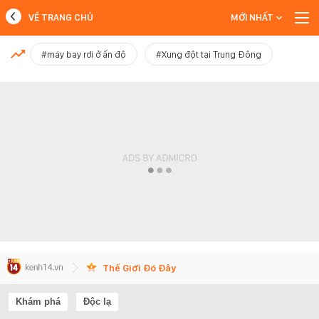
VỀ TRANG CHỦ
MỚI NHẤT
MỚI NHẤT
#máy bay rơi ở ấn độ
#Xung đột tại Trung Đông
Xem thêm
Thế Giới Đó Đây
Khám phá
Độc lạ