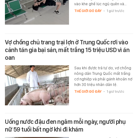
vào khe ghế lúc ngủ quên và…
THẾ GIỚI ĐÓ ĐÂY
-
1 giờ trước
Vợ chồng chủ trang trại lợn ở Trung Quốc rơi vào
cảnh tán gia bại sản, mất trắng 15 triệu USD vì án
oan
Sau khi được trả tự do, vợ chồng
nông dân Trung Quốc mất trắng
cơ nghiệp và phải gánh khoản nợ
hơn 30 triệu nhân dân tệ.
THẾ GIỚI ĐÓ ĐÂY
-
1 giờ trước
Uống nước đậu đen ngâm mỗi ngày, người phụ
nữ 59 tuổi bất ngờ khi đi khám