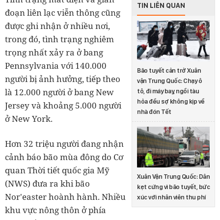
TIN LIÊN QUAN
đoạn liên lạc viễn thông cũng
được ghi nhận ở nhiều nơi,
trong đó, tình trạng nghiêm
trọng nhất xảy ra ở bang
Pennsylvania với 140.000
Bão tuyết cản trở Xuân
người bị ảnh hưởng, tiếp theo
vận Trung Quốc: Chạy ô
là 12.000 người ở bang New
tô, đi máy bay, ngồi tàu
hỏa đều sợ không kịp về
Jersey và khoảng 5.000 người
nhà đón Tết
ở New York.
Hơn 32 triệu người đang nhận
cảnh báo bão mùa đông do Cơ
quan Thời tiết quốc gia Mỹ
Xuân Vận Trung Quốc: Dân
(NWS) đưa ra khi bão
kẹt cứng vì bão tuyết, bức
Nor'easter hoành hành. Nhiều
xúc với nhân viên thu phí
khu vực nông thôn ở phía