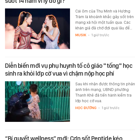
suốt 14 năm vì lý do gì?
Cái ôm của Thu Minh và Hương
Tràm là khoảnh khắc gây sốt trên
mạng xã hội một tuần qua. Các
khán giả đã chờ đợi quá lâu để…
MUSIK
-
1 giờ trước
Diễn biến mới vụ phụ huynh tố cô giáo "tống" học
sinh ra khỏi lớp cờ vua vì chậm nộp học phí
Sau khi nhận được thông tin phản
ánh trên mạng, UBND phường
Thanh Khê đã tiến hành kiểm tra
lớp học cờ vua.
HỌC ĐƯỜNG
-
1 giờ trước
“Bí quyết wellness” mới: Cơn sốt Peptide kéo