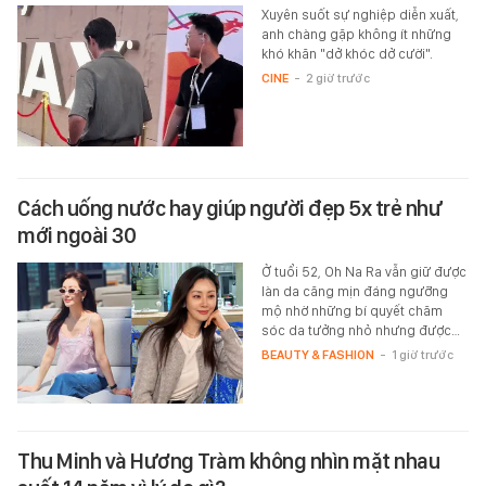
Xuyên suốt sự nghiệp diễn xuất,
anh chàng gặp không ít những
khó khăn "dở khóc dở cười".
CINE
-
2 giờ trước
Cách uống nước hay giúp người đẹp 5x trẻ như
mới ngoài 30
Ở tuổi 52, Oh Na Ra vẫn giữ được
làn da căng mịn đáng ngưỡng
mộ nhờ những bí quyết chăm
sóc da tưởng nhỏ nhưng được…
BEAUTY & FASHION
-
1 giờ trước
Thu Minh và Hương Tràm không nhìn mặt nhau