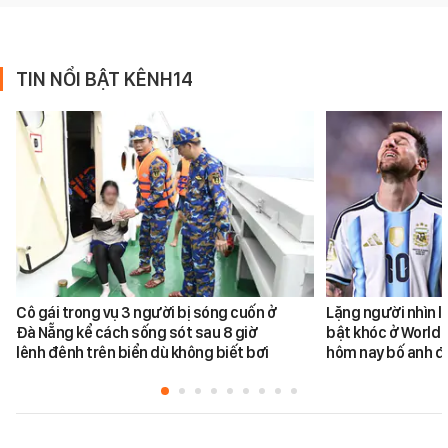
TIN NỔI BẬT KÊNH14
Cô gái trong vụ 3 người bị sóng cuốn ở
Lặng người nhìn l
Đà Nẵng kể cách sống sót sau 8 giờ
bật khóc ở World 
lênh đênh trên biển dù không biết bơi
hôm nay bố anh đ