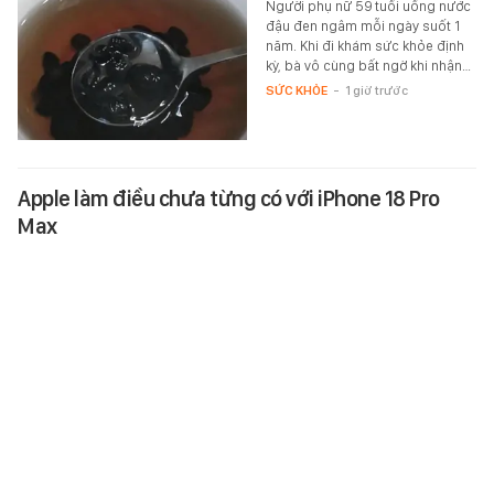
Người phụ nữ 59 tuổi uống nước
đậu đen ngâm mỗi ngày suốt 1
năm. Khi đi khám sức khỏe định
kỳ, bà vô cùng bất ngờ khi nhận…
SỨC KHỎE
-
1 giờ trước
Apple làm điều chưa từng có với iPhone 18 Pro
Max
Apple được cho là đang chuẩn bị
những nâng cấp đáng chú ý cho
iPhone 18 Pro, iPhone 18 Pro Max.
TEK-LIFE
-
1 giờ trước
Thanh tra Chính phủ chuyển Bộ Công an thông tin
7 cá nhân bán vàng không rõ nguồn gốc, giao dịch