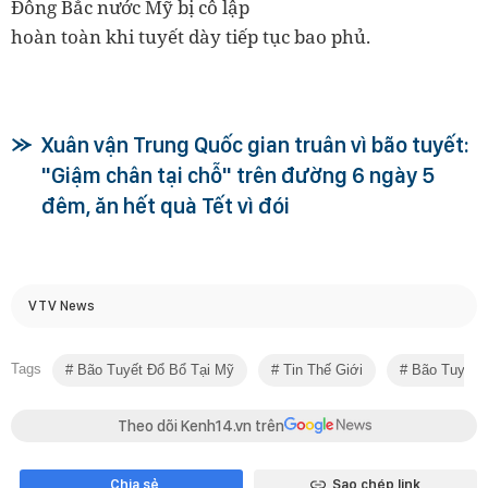
Đông Bắc nước Mỹ bị cô lập
hoàn toàn khi tuyết dày tiếp tục bao phủ.
Xuân vận Trung Quốc gian truân vì bão tuyết:
"Giậm chân tại chỗ" trên đường 6 ngày 5
đêm, ăn hết quà Tết vì đói
VTV News
Tags
Bão Tuyết Đổ Bổ Tại Mỹ
Tin Thế Giới
Bão Tuyết
Theo dõi Kenh14.vn trên
Chia sẻ
Sao chép link