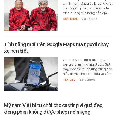
chính mảnh đất giàu khoáng chất
có thể góp phần tạo nên giá trị
dinh dưỡng của nông sản địa…
SỨC KHỎE
-
2 giờ trước
Tính năng mới trên Google Maps mà người chạy
xe nên biết
Google Maps từng giúp người
dùng biết mình đang ở đâu. Giờ
đây, Google muốn ứng dụng này
hiểu cả việc họ sẽ đi đâu và cần…
TEK-LIFE
-
2 giờ trước
Mỹ nam Việt bị từ chối cho casting vì quá đẹp,
đóng phim không được phép mở miệng