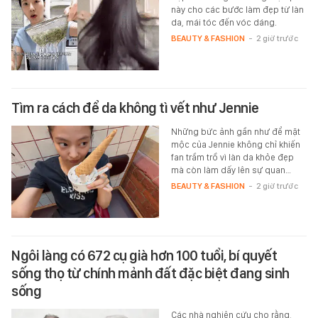
này cho các bước làm đẹp từ làn
da, mái tóc đến vóc dáng.
BEAUTY & FASHION
-
2 giờ trước
Tìm ra cách để da không tì vết như Jennie
Những bức ảnh gần như để mặt
mộc của Jennie không chỉ khiến
fan trầm trồ vì làn da khỏe đẹp
mà còn làm dấy lên sự quan…
BEAUTY & FASHION
-
2 giờ trước
Ngôi làng có 672 cụ già hơn 100 tuổi, bí quyết
sống thọ từ chính mảnh đất đặc biệt đang sinh
sống
Các nhà nghiên cứu cho rằng,