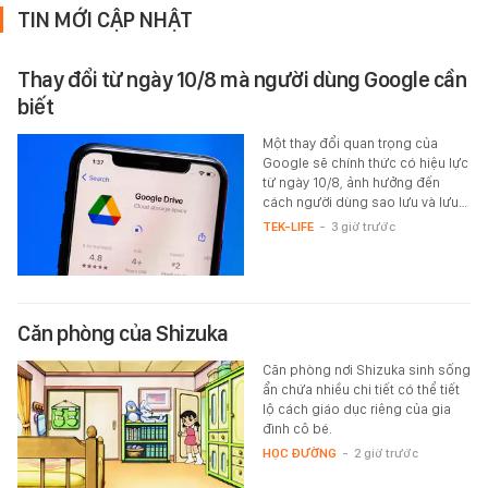
TIN MỚI CẬP NHẬT
Thay đổi từ ngày 10/8 mà người dùng Google cần
biết
Một thay đổi quan trọng của
Google sẽ chính thức có hiệu lực
từ ngày 10/8, ảnh hưởng đến
cách người dùng sao lưu và lưu…
TEK-LIFE
-
3 giờ trước
Căn phòng của Shizuka
Căn phòng nơi Shizuka sinh sống
ẩn chứa nhiều chi tiết có thể tiết
lộ cách giáo dục riêng của gia
đình cô bé.
HỌC ĐƯỜNG
-
2 giờ trước