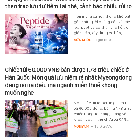
theo trào lưu tự tiêm tại nhà, cảnh báo nhiều rủi ro
Trên mạng xã hội, không khó bắt
gặp những lời quảng cáo về các
loại peptide có khả năng hỗ trợ
giảm cân, xây dựng cơ bắp,…
SỨC KHỎE
-
1 giờ trước
Chiếc túi 60.000 VNĐ bán được 1,78 triệu chiếc ở
Hàn Quốc: Món quà lưu niệm rẻ nhất Myeongdong
đang nói ra điều mà ngành miễn thuế không
muốn nghe
Một chiếc túi tarpaulin giá chưa
tới 60.000 đồng, bán ra 1,78 triệu
chiếc trong 18 tháng, mang về
khoản doanh thu chưa tới 0,1%…
MONEY.14
-
1 giờ trước