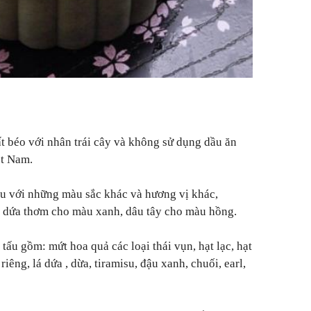
ất béo với nhân trái cây và không sử dụng dầu ăn
ệt Nam.
ấu với những màu sắc khác và hương vị khác,
á dứa thơm cho màu xanh, dâu tây cho màu hồng.
ấu gồm: mứt hoa quả các loại thái vụn, hạt lạc, hạt
riêng, lá dứa , dừa, tiramisu, đậu xanh, chuối, earl,