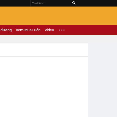
 đường
Xem Mua Luôn
Video