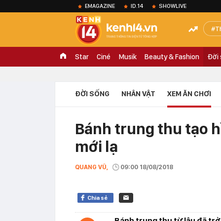
EMAGAZINE
ID.14
SHOWLIVE
T
Star
Ciné
Musik
Beauty & Fashion
Đời
ĐỜI SỐNG
NHÂN VẬT
XEM ĂN CHƠI
Bánh trung thu tạo 
mới lạ
QUANG VŨ,
09:00 18/08/2018
Chia sẻ
Bánh trung thu từ lâu đã tr