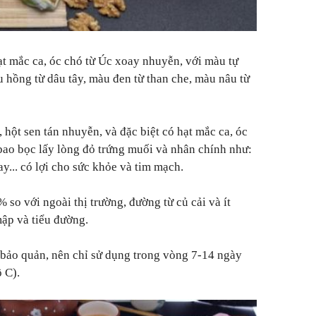
t mắc ca, óc chó từ Úc xoay nhuyễn, với màu tự
u hồng từ dâu tây, màu đen từ than che, màu nâu từ
hột sen tán nhuyễn, và đặc biệt có hạt mắc ca, óc
ao bọc lấy lòng đỏ trứng muối và nhân chính như:
ay... có lợi cho sức khỏe và tim mạch.
so với ngoài thị trường, đường từ củ cải và ít
mập và tiểu đường.
 bảo quản, nên chỉ sử dụng trong vòng 7-14 ngày
 C).