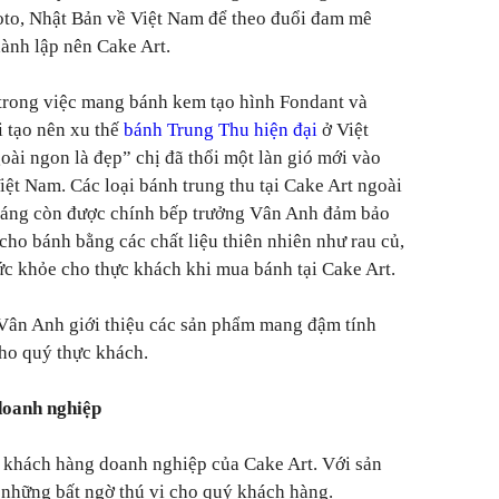
oto, Nhật Bản về Việt Nam để theo đuổi đam mê
ành lập nên Cake Art.
 trong việc mang bánh kem tạo hình Fondant và
 tạo nên xu thế
bánh Trung Thu hiện đại
ở Việt
oài ngon là đẹp” chị đã thổi một làn gió mới vào
iệt Nam. Các loại bánh trung thu tại Cake Art ngoài
dáng còn được chính bếp trưởng Vân Anh đảm bảo
cho bánh bằng các chất liệu thiên nhiên như rau củ,
sức khỏe cho thực khách khi mua bánh tại Cake Art.
 Vân Anh giới thiệu các sản phẩm mang đậm tính
cho quý thực khách.
doanh nghiệp
o khách hàng doanh nghiệp của Cake Art. Với sản
 những bất ngờ thú vị cho quý khách hàng.