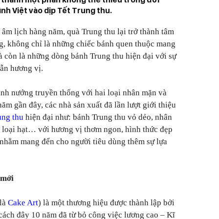
ình Việt vào dịp Tết Trung thu.
8 âm lịch hàng năm, quà Trung thu lại trở thành tâm
ng, không chỉ là những chiếc bánh quen thuộc mang
 còn là những dòng bánh Trung thu hiện đại với sự
lẫn hương vị.
nh nướng truyền thống với hai loại nhân mặn và
m gần đây, các nhà sản xuất đã lần lượt giới thiệu
ung thu
hiện đại như: bánh Trung thu vỏ dẻo, nhân
ác loại hạt… với hương vị thơm ngon, hình thức đẹp
 nhằm mang đến cho người tiêu dùng thêm sự lựa
 mới
 là
Cake Art
) là một thương hiệu được thành lập bởi
ách đây 10 năm đã từ bỏ công việc lương cao – Kĩ