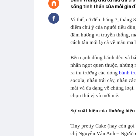
sống tinh thần của mỗi gia đ
Vì thế, cứ đến tháng 7, tháng 
điểm chú ý của người tiêu dù
đậm hương vị truyền thống, mà
cách tân mới lạ cả về mẫu mã 
Bên cạnh dòng bánh dẻo và bá
nhân ngọt quen thuộc, những nă
ra thị trường các dòng
bánh tr
socola, nhân trái cây, nhân c
mắt và đa dạng về chủng loại,
chọn thú vị và mới mẻ.
Sự xuất hiện của thương hiệu
Tiny pretty Cake (hay còn gọi
chị Nguyễn Vân Anh – Người c