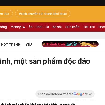
he 30s
dịch chuyển tới thành phố khác
 sống
Money.14
Ăn - Chơi - Đi
Xã hội
Sức khỏe
Tek-life
Học
HOT TREND
YÊU
hình, một sản phẩm độc đáo
Theo dõi Kenh14.vn trên
ở thành một phần không thể thiếu trong đời