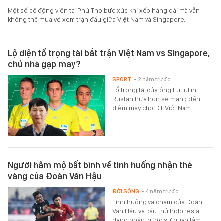
Một số cổ động viên tại Phú Thọ bức xúc khi xếp hàng dài mà vẫn
không thể mua vé xem trận đấu giữa Việt Nam và Singapore.
Lộ diện tổ trọng tài bắt trận Việt Nam vs Singapore,
chủ nhà gặp may?
SPORT
- 2 năm trước
Tổ trọng tài của ông Lutfullin
Rustan hứa hẹn sẽ mang đến
điềm may cho ĐT Việt Nam.
Người hâm mộ bất bình về tình huống nhận thẻ
vàng của Đoàn Văn Hậu
ĐỜI SỐNG
- 4 năm trước
Tình huống va chạm của Đoàn
Văn Hậu và cầu thủ Indonesia
đang nhận được sự quan tâm