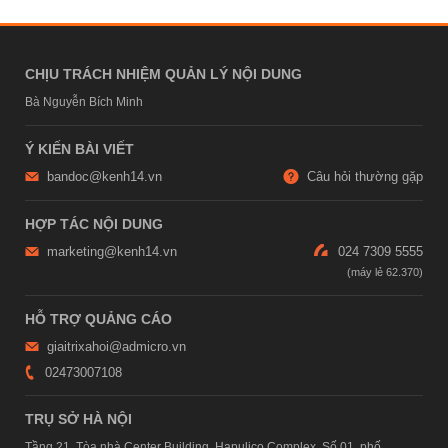
CHỊU TRÁCH NHIỆM QUẢN LÝ NỘI DUNG
Bà Nguyễn Bích Minh
Ý KIẾN BÀI VIẾT
bandoc@kenh14.vn
Câu hỏi thường gặp
HỢP TÁC NỘI DUNG
marketing@kenh14.vn
024 7309 5555
HỖ TRỢ QUẢNG CÁO
giaitrixahoi@admicro.vn
02473007108
TRỤ SỞ HÀ NỘI
Tầng 21, Tòa nhà Center Building, Hapulico Complex, Số 01, phố