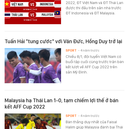
2022, ĐT Việt Nam và ĐT Thái Lan
được thi đấu trên sân nhà trước
ĐT Indonesia và ĐT Malaysia.
Tuấn Hải "tung cước" với Văn Đức, Hồng Duy trở lại
SPORT
- 4 năm trước
Chiều 8/1, đội tuyển Việt Nam có
buổi tập cuối cùng trước trận bán
kết lượt về AFF Cup 2022 trên
sân Mỹ Đình.
Malaysia hạ Thái Lan 1-0, tạm chiếm lợi thế ở bán
kết AFF Cup 2022
SPORT
- 4 năm trước
Bàn thắng duy nhất của Faisal
Halim giúp Malaysia đánh bại Thái