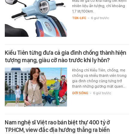
Mẫu xe ga có khả năng tiết kiệm
nhiên liệu ấn tượng, chỉ khoảng
1,7 lít/100km.
TEK-LIFE
-
6 giờ trước
Kiều Tiên từng đưa cả gia đình chồng thành hiện
tượng mạng, giàu cỡ nào trước khi ly hôn?
Không chỉ Kiều Tiên, chồng, mẹ
chồng và nhiều thành viên trong
gia đình chồng cũng từng trở
thành những gương mặt quen…
ĐỜI SỐNG
-
6 giờ trước
Nam nghệ sĩ Việt rao bán biệt thự 400 tỷ ở
TP.HCM, view đắc địa hướng thẳng ra biển