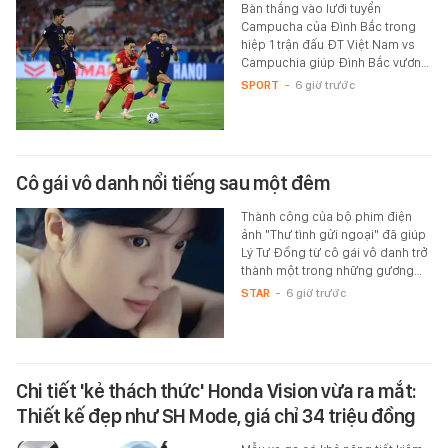
Bàn thắng vào lưới tuyển
Campucha của Đình Bắc trong
hiệp 1 trận đấu ĐT Việt Nam vs
Campuchia giúp Đình Bắc vươn…
SPORT
-
6 giờ trước
Cô gái vô danh nổi tiếng sau một đêm
Thành công của bộ phim điện
ảnh "Thư tình gửi ngoại" đã giúp
Lý Tư Đồng từ cô gái vô danh trở
thành một trong những gương…
STAR
-
6 giờ trước
Chi tiết 'kẻ thách thức' Honda Vision vừa ra mắt:
Thiết kế đẹp như SH Mode, giá chỉ 34 triệu đồng