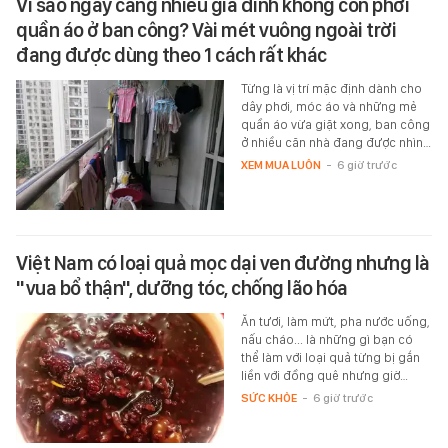
Vì sao ngày càng nhiều gia đình không còn phơi
quần áo ở ban công? Vài mét vuông ngoài trời
đang được dùng theo 1 cách rất khác
Từng là vị trí mặc định dành cho
dây phơi, móc áo và những mẻ
quần áo vừa giặt xong, ban công
ở nhiều căn nhà đang được nhìn…
XEM MUA LUÔN
-
6 giờ trước
Việt Nam có loại quả mọc dại ven đường nhưng là
"vua bổ thận", dưỡng tóc, chống lão hóa
Ăn tươi, làm mứt, pha nước uống,
nấu cháo... là những gì bạn có
thể làm với loại quả từng bị gắn
liền với đồng quê nhưng giờ…
SỨC KHỎE
-
6 giờ trước