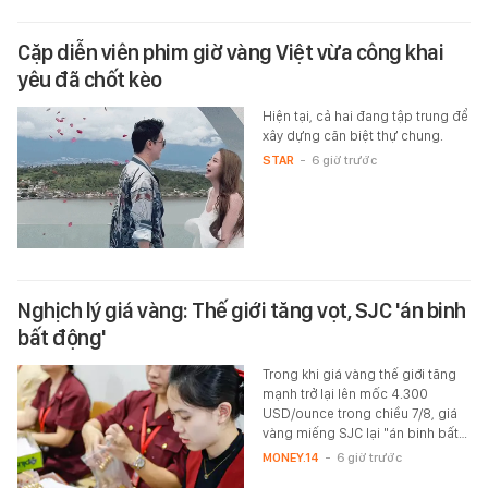
Cặp diễn viên phim giờ vàng Việt vừa công khai
yêu đã chốt kèo
Hiện tại, cả hai đang tập trung để
xây dựng căn biệt thự chung.
STAR
-
6 giờ trước
Nghịch lý giá vàng: Thế giới tăng vọt, SJC 'án binh
bất động'
Trong khi giá vàng thế giới tăng
mạnh trở lại lên mốc 4.300
USD/ounce trong chiều 7/8, giá
vàng miếng SJC lại "án binh bất…
MONEY.14
-
6 giờ trước