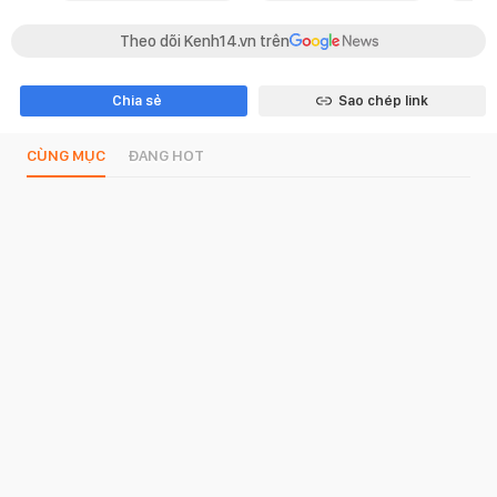
Theo dõi Kenh14.vn trên
Chia sẻ
Sao chép link
CÙNG MỤC
ĐANG HOT