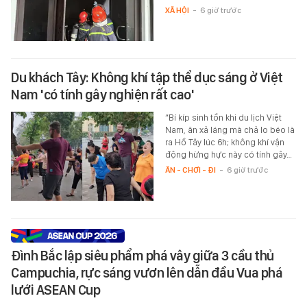
XÃ HỘI
-
6 giờ trước
Du khách Tây: Không khí tập thể dục sáng ở Việt
Nam 'có tính gây nghiện rất cao'
“Bí kíp sinh tồn khi du lịch Việt
Nam, ăn xả láng mà chả lo béo là
ra Hồ Tây lúc 6h; không khí vận
động hừng hực này có tính gây…
ĂN - CHƠI - ĐI
-
6 giờ trước
Đình Bắc lập siêu phẩm phá vây giữa 3 cầu thủ
Campuchia, rực sáng vươn lên dẫn đầu Vua phá
lưới ASEAN Cup