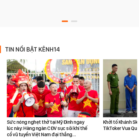
TIN NỔI BẬT KÊNH14
Sức nóng nghẹt thở tại Mỹ Đình ngay
Khởi tố Khánh Sky
lúc này: Hàng ngàn CĐV sục sôi khí thế
TikToker Vua Qu
cổ vũ tuyển Việt Nam đại thắng…