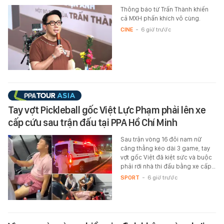
Thông báo từ Trấn Thành khiến
cả MXH phấn khích vô cùng.
CINE
-
6 giờ trước
Tay vợt Pickleball gốc Việt Lực Phạm phải lên xe
cấp cứu sau trận đấu tại PPA Hồ Chí Minh
Sau trận vòng 16 đôi nam nữ
căng thẳng kéo dài 3 game, tay
vợt gốc Việt đã kiệt sức và buộc
phải rời nhà thi đấu bằng xe cấp…
SPORT
-
6 giờ trước