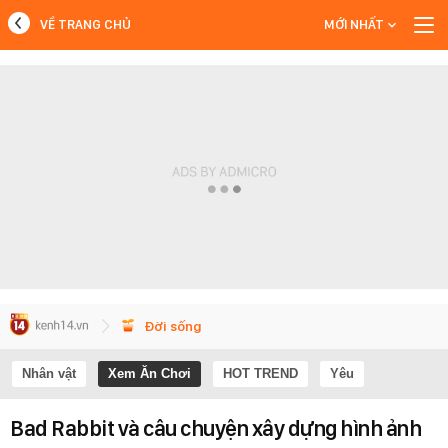
VỀ TRANG CHỦ
MỚI NHẤT
MỚI NHẤT
Xem thêm
Đời sống
Nhân vật
Xem Ăn Chơi
HOT TREND
Yêu
Bad Rabbit và câu chuyện xây dựng hình ảnh