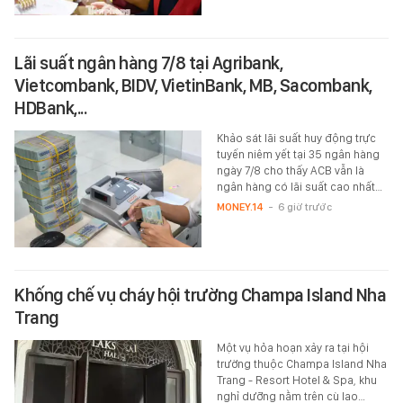
Lãi suất ngân hàng 7/8 tại Agribank,
Vietcombank, BIDV, VietinBank, MB, Sacombank,
HDBank,...
Khảo sát lãi suất huy động trực
tuyến niêm yết tại 35 ngân hàng
ngày 7/8 cho thấy ACB vẫn là
ngân hàng có lãi suất cao nhất…
MONEY.14
-
6 giờ trước
Khống chế vụ cháy hội trường Champa Island Nha
Trang
Một vụ hỏa hoạn xảy ra tại hội
trường thuộc Champa Island Nha
Trang - Resort Hotel & Spa, khu
nghỉ dưỡng nằm trên cù lao…