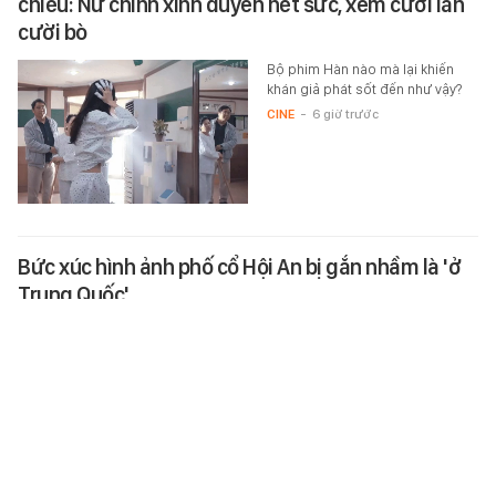
chiếu: Nữ chính xinh duyên hết sức, xem cười lăn
cười bò
Bộ phim Hàn nào mà lại khiến
khán giả phát sốt đến như vậy?
CINE
-
6 giờ trước
Bức xúc hình ảnh phố cổ Hội An bị gắn nhầm là 'ở
Trung Quốc'
Những hình ảnh đặc trưng của
phố cổ Hội An, TP Đà Nẵng
nhưng lại bị gắn "ở Trung Quốc",
gây bức xúc dư luận, chính
quyền…
XÃ HỘI
-
5 giờ trước