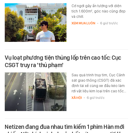
Cơ ngơi gây ấn tượng với diện
tích 1.600m², góc nào cũng đẹp
và chill.
XEM MUA LUÔN
-
6 giờ trước
Vụ loạt phương tiện thủng lốp trên cao tốc: Cục
CSGT truy ra 'thủ phạm'
Sau quá trình truy tìm, Cục Cảnh
sát giao thông (CSGT) đã xác
định tài xế cùng xe đầu kéo làm
rơi vật liệu kim loại trên cao tốc…
XÃ HỘI
-
6 giờ trước
Netizen đang đua nhau tìm kiếm 1 phim Hàn mới