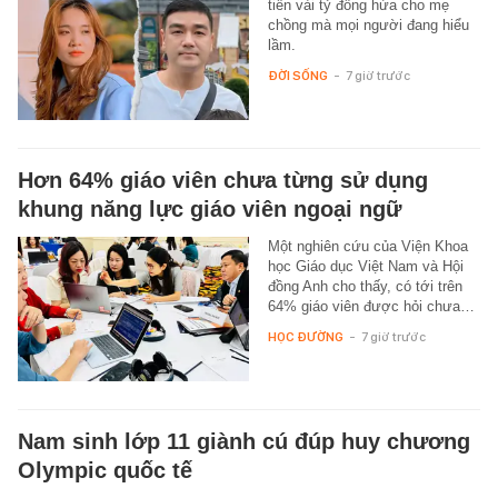
tiền vài tỷ đồng hứa cho mẹ
chồng mà mọi người đang hiểu
lầm.
ĐỜI SỐNG
-
7 giờ trước
Hơn 64% giáo viên chưa từng sử dụng
khung năng lực giáo viên ngoại ngữ
Một nghiên cứu của Viện Khoa
học Giáo dục Việt Nam và Hội
đồng Anh cho thấy, có tới trên
64% giáo viên được hỏi chưa…
HỌC ĐƯỜNG
-
7 giờ trước
Nam sinh lớp 11 giành cú đúp huy chương
Olympic quốc tế