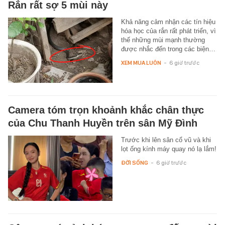
Rắn rất sợ 5 mùi này
Khả năng cảm nhận các tín hiệu
hóa học của rắn rất phát triển, vì
thế những mùi mạnh thường
được nhắc đến trong các biện…
XEM MUA LUÔN
-
6 giờ trước
Camera tóm trọn khoảnh khắc chân thực
của Chu Thanh Huyền trên sân Mỹ Đình
Trước khi lên sân cổ vũ và khi
lọt ống kính máy quay nó lạ lắm!
ĐỜI SỐNG
-
6 giờ trước