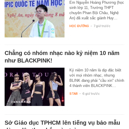
Em Nguyễn Hoàng Phương (học
sinh lớp 11, Trường THPT
chuyên Phan Bội Châu, Nghệ
An) đã xuất sắc giành Huy…
HỌC ĐƯỜNG
-
7 giờ trước
Chẳng có nhóm nhạc nào kỷ niệm 10 năm
như BLACKPINK!
Kỷ niệm 10 năm là dịp đặc biệt
với mọi nhóm nhạc, nhưng
BLINK đang phải "cầu xin" chính
4 thành viên BLACKPINK…
STAR
-
6 giờ trước
Sở Giáo dục TPHCM lên tiếng vụ bảo mẫu