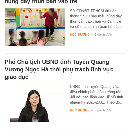
dùng dây thun bắn vào trẻ
Sở GD&ĐT TPHCM đã nắm
thông tin vụ bảo mẫu dùng dây
thun bắn vào chân và đánh trẻ
và sẽ chấn chỉnh toàn bộ các…
HỌC ĐƯỜNG
-
6 giờ trước
Phó Chủ tịch UBND tỉnh Tuyên Quang
Vương Ngọc Hà thôi phụ trách lĩnh vực
giáo dục
UBND tỉnh Tuyên Quang vừa
điều chỉnh phân công công tác
đối với các lãnh đạo UBND tỉnh
nhiệm kỳ 2026-2031. Theo đó,…
HỌC ĐƯỜNG
-
6 giờ trước