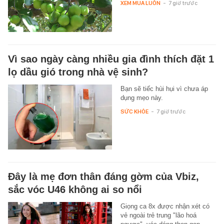
XEM MUA LUÔN
-
7 giờ trước
Vì sao ngày càng nhiều gia đình thích đặt 1
lọ dầu gió trong nhà vệ sinh?
Bạn sẽ tiếc hùi hụi vì chưa áp
dụng mẹo này.
SỨC KHỎE
-
7 giờ trước
Đây là mẹ đơn thân đáng gờm của Vbiz,
sắc vóc U46 không ai so nổi
Giọng ca 8x được nhận xét có
vẻ ngoài trẻ trung "lão hoá