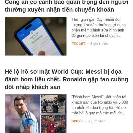
Công an có cảnh báo quan trọng đến người
thường xuyên nhận tiền chuyển khoản
Thời gian gần đây, nhiều đối
tượng lừa đảo thường lợi dụng
phần mềm chỉnh sửa hình ảnh
để giả mạo biên lai chuyển…
TEK-LIFE
-
6 giờ trước
Hé lộ hồ sơ mật World Cup: Messi bị dọa
đánh bom liều chết, Ronaldo gặp fan cuồng
đột nhập khách sạn
"Đánh bom Messi", đột nhập tại
khách sạn của Ronaldo và 6.000
tin nhắn đe dọa trọng tài: Hồ sơ
mật hé lộ quy mô các mối đe…
SPORT
-
6 giờ trước