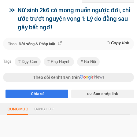
Nữ sinh 2k6 có mong muốn ngược đời, chỉ
ước trượt nguyện vọng 1: Lý do đằng sau
gây bất ngờ!
Copy link
Theo
Đời sống & Pháp luật
Tags
Dạy Con
Phụ Huynh
Bà Nội
Theo dõi Kenh14.vn trên
Chia sẻ
Sao chép link
CÙNG MỤC
ĐANG HOT