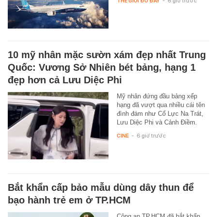
THẾ GIỚI ĐÓ ĐÂY
-
6 giờ trước
10 mỹ nhân mặc sườn xám đẹp nhất Trung
Quốc: Vương Sở Nhiên bét bảng, hạng 1
đẹp hơn cả Lưu Diệc Phi
Mỹ nhân đứng đầu bảng xếp
hạng đã vượt qua nhiều cái tên
đình đám như Cổ Lực Na Trát,
Lưu Diệc Phi và Cảnh Điềm.
CINE
-
6 giờ trước
Bắt khẩn cấp bảo mẫu dùng dây thun để
bạo hành trẻ em ở TP.HCM
Công an TP.HCM đã bắt khẩn