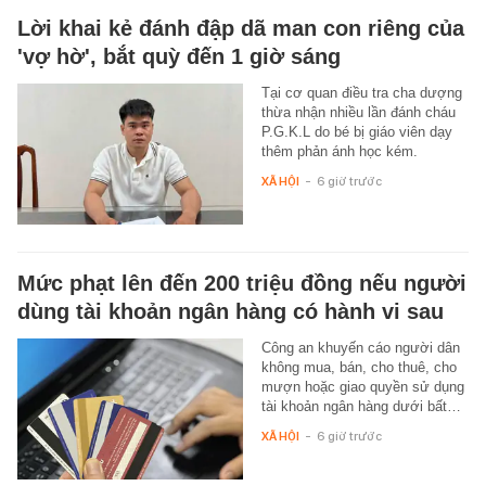
Lời khai kẻ đánh đập dã man con riêng của
'vợ hờ', bắt quỳ đến 1 giờ sáng
Tại cơ quan điều tra cha dượng
thừa nhận nhiều lần đánh cháu
P.G.K.L do bé bị giáo viên dạy
thêm phản ánh học kém.
XÃ HỘI
-
6 giờ trước
Mức phạt lên đến 200 triệu đồng nếu người
dùng tài khoản ngân hàng có hành vi sau
Công an khuyến cáo người dân
không mua, bán, cho thuê, cho
mượn hoặc giao quyền sử dụng
tài khoản ngân hàng dưới bất…
XÃ HỘI
-
6 giờ trước