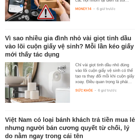
các hội nhóm lại diễn ra sôi…
MONEY.14
-
6 giờ trước
Vì sao nhiều gia đình nhỏ vài giọt tinh dầu
vào lõi cuộn giấy vệ sinh? Mỗi lần kéo giấy
mới thấy tác dụng
Chỉ vài giọt tinh dầu nhỏ đúng
vào lõi cuộn giấy vệ sinh có thể
tạo ra thay đổi mỗi khi cuộn giấy
xoay. Điều quan trọng là phải…
SỨC KHỎE
-
6 giờ trước
Việt Nam có loại bánh khách trả tiền mua lẻ
nhưng người bán cương quyết từ chối, lý
do nằm ngay trong cái tên