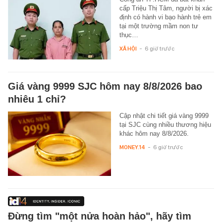
cấp Triệu Thị Tâm, người bị xác
định có hành vi bạo hành trẻ em
tại một trường mầm non tư
thục…
XÃ HỘI
-
6 giờ trước
Giá vàng 9999 SJC hôm nay 8/8/2026 bao
nhiêu 1 chỉ?
Cập nhật chi tiết giá vàng 9999
tại SJC cùng nhiều thương hiệu
khác hôm nay 8/8/2026.
MONEY.14
-
6 giờ trước
Đừng tìm "một nửa hoàn hảo", hãy tìm