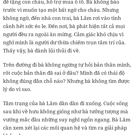
để tặng con cháu, hỗ trợ mua ô tô. Bà không báo
trước vì muốn tạo một bất ngờ cho cháu. Nhưng
không ngờ, đến nhà con trai, bà Lâm rơi vào tình
cảnh hết sức éo le. Đến nơi, bà phát hiện tất cả mọi
người đều ra ngoài ăn mừng. Cảm giác khó chịu vì
nghĩ mình là người dư thừa chiếm trọn tâm trí của.
Thấy vậy, bà đành lủi thủi đi về.
Trên đường đi bà không ngừng tự hỏi bản thân mình,
rốt cuộc bản thân đã sai ở đâu? Mình đã có thái độ
không đúng đắn chỗ nào? Nhưng bà không tìm được
lý do vì sao.
Tâm trạng của bà Lâm dần dần đi xuống. Cuộc sống
sau khi về hưu không giống như bà tưởng tượng mà
vướng mắc đầu những suy nghĩ ngổn ngang. Bà Lâm
cần xem xét lại các mối quan hệ và tìm ra giải pháp