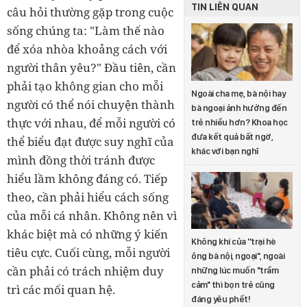
TIN LIÊN QUAN
câu hỏi thường gặp trong cuộc
sống chúng ta: "Làm thế nào
để xóa nhòa khoảng cách với
người thân yêu?" Đầu tiên, cần
phải tạo không gian cho mỗi
Ngoài cha mẹ, bà nội hay
người có thể nói chuyện thành
bà ngoại ảnh hưởng đến
thực với nhau, để mỗi người có
trẻ nhiều hơn? Khoa học
đưa kết quả bất ngờ,
thể biểu đạt được suy nghĩ của
khác với bạn nghĩ
mình đồng thời tránh được
hiểu lầm không đáng có. Tiếp
theo, cần phải hiểu cách sống
của mỗi cá nhân. Không nên vì
khác biệt mà có những ý kiến
Không khí của ''trại hè
tiêu cực. Cuối cùng, mỗi người
ông bà nội, ngoại'', ngoài
cần phải có trách nhiệm duy
những lúc muốn "trầm
cảm" thì bọn trẻ cũng
trì các mối quan hệ.
đáng yêu phết!