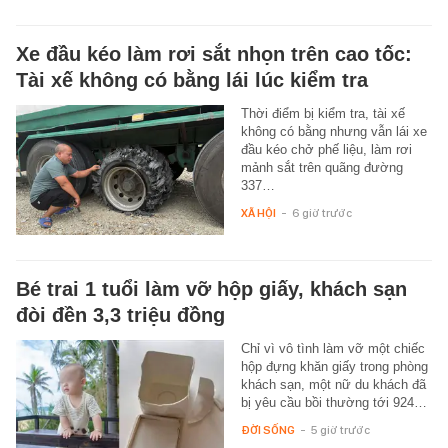
Xe đầu kéo làm rơi sắt nhọn trên cao tốc:
Tài xế không có bằng lái lúc kiểm tra
Thời điểm bị kiểm tra, tài xế
không có bằng nhưng vẫn lái xe
đầu kéo chở phế liệu, làm rơi
mảnh sắt trên quãng đường
337…
XÃ HỘI
-
6 giờ trước
Bé trai 1 tuổi làm vỡ hộp giấy, khách sạn
đòi đền 3,3 triệu đồng
Chỉ vì vô tình làm vỡ một chiếc
hộp đựng khăn giấy trong phòng
khách sạn, một nữ du khách đã
bị yêu cầu bồi thường tới 924…
ĐỜI SỐNG
-
5 giờ trước