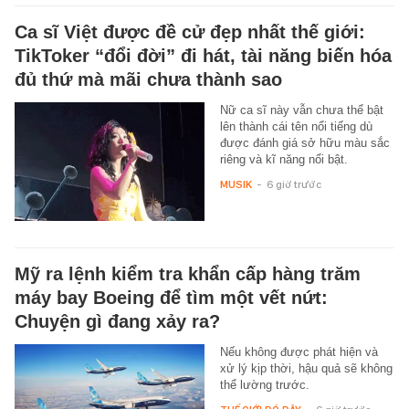
Ca sĩ Việt được đề cử đẹp nhất thế giới:
TikToker “đổi đời” đi hát, tài năng biến hóa
đủ thứ mà mãi chưa thành sao
Nữ ca sĩ này vẫn chưa thể bật
lên thành cái tên nổi tiếng dù
được đánh giá sở hữu màu sắc
riêng và kĩ năng nổi bật.
MUSIK
-
6 giờ trước
Mỹ ra lệnh kiểm tra khẩn cấp hàng trăm
máy bay Boeing để tìm một vết nứt:
Chuyện gì đang xảy ra?
Nếu không được phát hiện và
xử lý kịp thời, hậu quả sẽ không
thể lường trước.