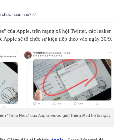
ẫn chưa hoàn hảo?
es" của Apple, trên mạng xã hội Twitter, các leaker
c Apple sẽ tổ chức sự kiện tiếp theo vào ngày 30/9.
n "Time Flies" của Apple, video giới thiệu iPad hé lộ ngày