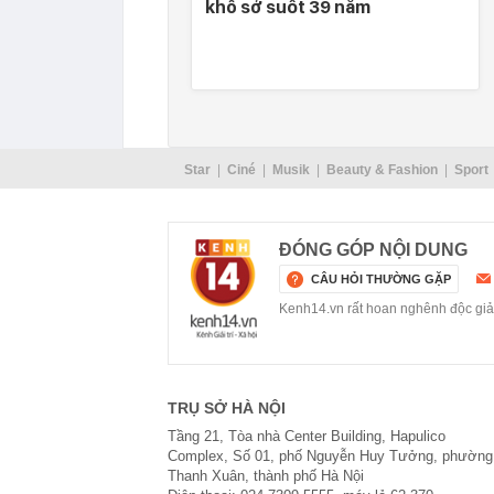
khổ sở suốt 39 năm
Star
Ciné
Musik
Beauty & Fashion
Sport
ĐÓNG GÓP NỘI DUNG
CÂU HỎI THƯỜNG GẶP
Kenh14.vn rất hoan nghênh độc giả g
TRỤ SỞ HÀ NỘI
Tầng 21, Tòa nhà Center Building, Hapulico
Complex, Số 01, phố Nguyễn Huy Tưởng, phường
Thanh Xuân, thành phố Hà Nội