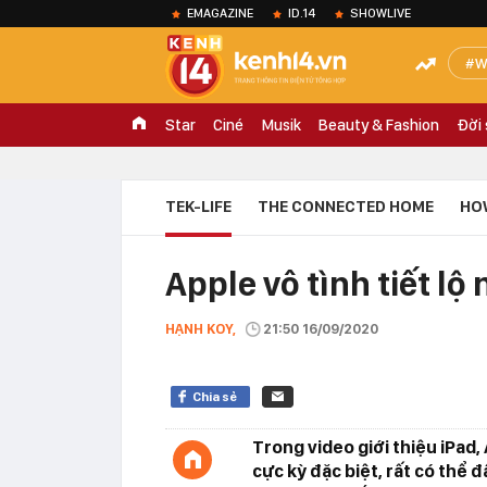
EMAGAZINE
ID.14
SHOWLIVE
W
Star
Ciné
Musik
Beauty & Fashion
Đời
TEK-LIFE
THE CONNECTED HOME
HO
Apple vô tình tiết lộ
HẠNH KOY,
21:50 16/09/2020
Chia sẻ
Trong video giới thiệu iPad,
cực kỳ đặc biệt, rất có thể 