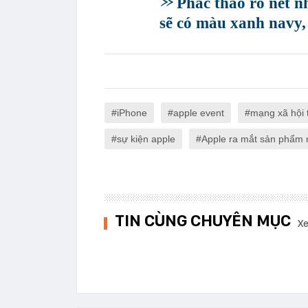
Phác thảo rõ nét n
sẽ có màu xanh navy,
iPhone
apple event
mạng xã hội t
sự kiện apple
Apple ra mắt sản phẩm 
TIN CÙNG CHUYÊN MỤC
Xe