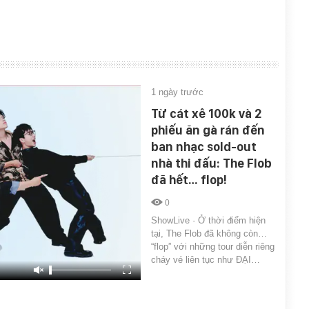
1 ngày trước
Từ cát xê 100k và 2
phiếu ăn gà rán đến
ban nhạc sold-out
nhà thi đấu: The Flob
đã hết… flop!
0
ShowLive · Ở thời điểm hiện
tại, The Flob đã không còn…
“flop” với những tour diễn riêng
cháy vé liên tục như ĐẠI…