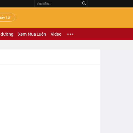
iấy tờ
 đường
Xem Mua Luôn
Video