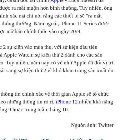
ây, Giám đốc tài chính
Apple
- Luca Maestri đã
 được ra mắt muộn hơn bình thường. Tuy nhiên, ông
ính xác mà chỉ nói rằng các thiết bị sẽ "ra mắt
i thông thường.
Năm ngoái, iPhone 11 Series được
ược mở bán chính thức vào ngày 20/9.
c 2 sự kiện vào mùa thu, với sự kiện đầu tiên
à Apple Watch; sự kiện thứ 2 dành cho các sản
. Tuy nhiên, năm nay có vẻ như Apple đã đổi vị trí
hất sang sự kiện thứ 2 vì khó khăn trong sản xuất do
 thông tin chính xác về thời gian Apple sẽ tổ chức
heo những thông tin rò rỉ,
iPhone 12
nhiều khả năng
háng 9 hoặc trung tuần tháng 10.
Nguồn ảnh: Twitter