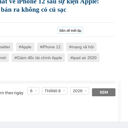
hất về iPhone 12 sau sự kiện Apple:
 bán ra không có củ sạc
Bấm để thiết lập
witter
Apple
iPhone 12
mạng xã hội
mới
Giám đốc tài chính Apple
ipad air 2020
6
THÁNG 8
2026
XEM
m theo ngày