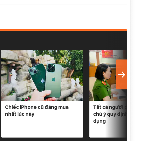
Chiếc iPhone cũ đáng mua
Tất cả người dân có
nhất lúc này
chú ý quy định mới 
dụng