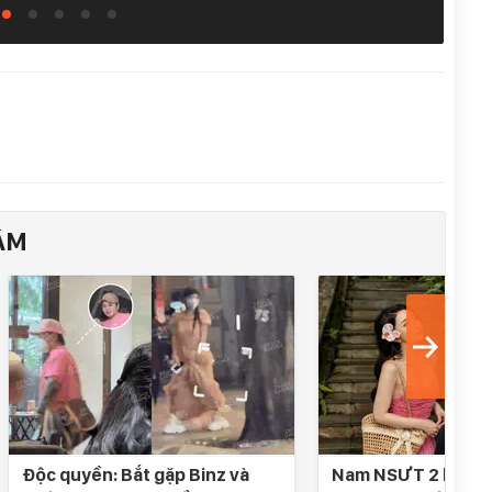
ÂM
Độc quyền: Bắt gặp Binz và
Nam NSƯT 2 lần đò