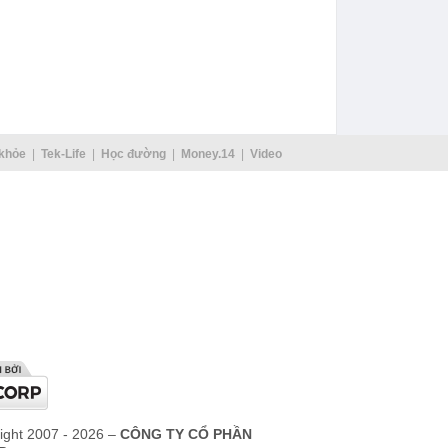
1988 xinh
hậu Mai Phương Thuý?
THP
au đi du
Các
giả
khỏe
Tek-Life
Học đường
Money.14
Video
ight 2007 - 2026 –
CÔNG TY CỔ PHẦN