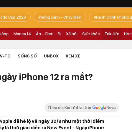
orld Cup 2026
Sống xanh - Chạy điện
Hành chính không g
 sống
Money.14
Ăn - Chơi - Đi
Xã hội
Sức khỏe
Tek-life
Học
W-TO
SỐNG SỐ
UNBOX
XEM XE
 ngày iPhone 12 ra mắt?
Theo dõi Kenh14.vn trên
 Apple đã hé lộ về ngày 30/9 như một thời điểm
đây là thời gian diễn ra New Event - Ngày iPhone