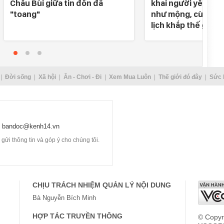
Châu Bùi giữa tin đồn đã
khai người yêu SN 
"toang"
như mộng, cùng nh
lịch khắp thế gian
Đời sống
Xã hội
Ăn - Chơi - Đi
Xem Mua Luôn
Thế giới đó đây
Sức 
bandoc@kenh14.vn
ửi thông tin và góp ý cho chúng tôi.
CHỊU TRÁCH NHIỆM QUẢN LÝ NỘI DUNG
Bà Nguyễn Bích Minh
HỢP TÁC TRUYỀN THÔNG
© Copyr