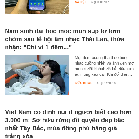
XÃ HỘI
-
6 giờ trước
Nam sinh đại học mọc mụn súp lơ lởm
chởm sau lễ hội âm nhạc Thái Lan, thừa
nhận: "Chỉ vì 1 đêm..."
Một đêm buông thả theo tiếng
nhạc cuồng nhiệt và ánh đèn mờ
ảo nơi đất khách đã bắt đầu cơn
ác mộng kéo dài. Khi đối diện…
SỨC KHỎE
-
6 giờ trước
Việt Nam có đỉnh núi ít người biết cao hơn
3.000 m: Sở hữu rừng đỗ quyên đẹp bậc
nhất Tây Bắc, mùa đông phủ băng giá
trắng xóa