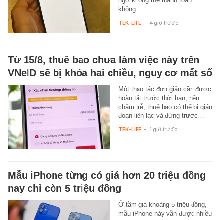
ngờ không thể thanh toán
không…
TEK-LIFE
-
4 giờ trước
Từ 15/8, thuê bao chưa làm việc này trên
VNeID sẽ bị khóa hai chiều, nguy cơ mất số
Một thao tác đơn giản cần được
hoàn tất trước thời hạn, nếu
chậm trễ, thuê bao có thể bị gián
đoạn liên lạc và đứng trước…
TEK-LIFE
-
1 giờ trước
Mẫu iPhone từng có giá hơn 20 triệu đồng
nay chỉ còn 5 triệu đồng
Ở tầm giá khoảng 5 triệu đồng,
mẫu iPhone này vẫn được nhiều