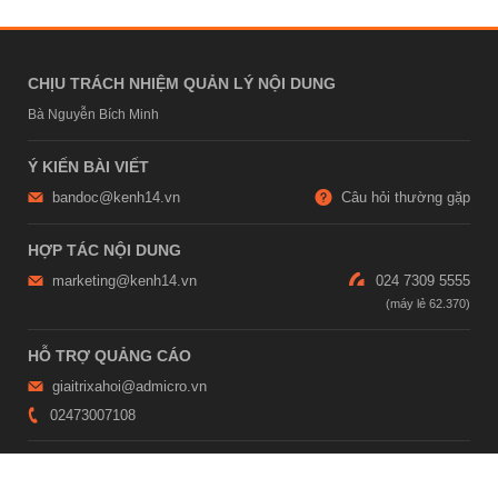
CHỊU TRÁCH NHIỆM QUẢN LÝ NỘI DUNG
Bà Nguyễn Bích Minh
Ý KIẾN BÀI VIẾT
bandoc@kenh14.vn
Câu hỏi thường gặp
HỢP TÁC NỘI DUNG
marketing@kenh14.vn
024 7309 5555
HỖ TRỢ QUẢNG CÁO
giaitrixahoi@admicro.vn
02473007108
TRỤ SỞ HÀ NỘI
Tầng 21, Tòa nhà Center Building, Hapulico Complex, Số 01, phố