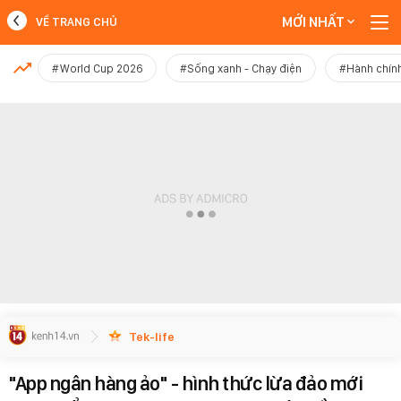
MỚI NHẤT
VỀ TRANG CHỦ
MỚI NHẤT
#World Cup 2026
#Sống xanh - Chạy điện
#Hành chính
Xem thêm
Tek-life
"App ngân hàng ảo" - hình thức lừa đảo mới