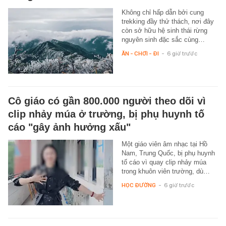
Không chỉ hấp dẫn bởi cung
trekking đầy thử thách, nơi đây
còn sở hữu hệ sinh thái rừng
nguyên sinh đặc sắc cùng…
ĂN - CHƠI - ĐI
-
6 giờ trước
Cô giáo có gần 800.000 người theo dõi vì
clip nhảy múa ở trường, bị phụ huynh tố
cáo "gây ảnh hưởng xấu"
Một giáo viên âm nhạc tại Hồ
Nam, Trung Quốc, bị phụ huynh
tố cáo vì quay clip nhảy múa
trong khuôn viên trường, dù…
HỌC ĐƯỜNG
-
6 giờ trước