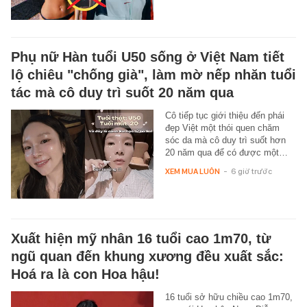
Phụ nữ Hàn tuổi U50 sống ở Việt Nam tiết
lộ chiêu "chống già", làm mờ nếp nhăn tuổi
tác mà cô duy trì suốt 20 năm qua
Cô tiếp tục giới thiệu đến phái
đẹp Việt một thói quen chăm
sóc da mà cô duy trì suốt hơn
20 năm qua để có được một…
XEM MUA LUÔN
-
6 giờ trước
Xuất hiện mỹ nhân 16 tuổi cao 1m70, từ
ngũ quan đến khung xương đều xuất sắc:
Hoá ra là con Hoa hậu!
16 tuổi sở hữu chiều cao 1m70,