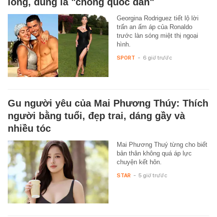
lòng, đúng là "chồng quốc dân"
Georgina Rodriguez tiết lộ lời
trấn an ấm áp của Ronaldo
trước làn sóng miệt thị ngoại
hình.
SPORT
-
6 giờ trước
Gu người yêu của Mai Phương Thúy: Thích
người bằng tuổi, đẹp trai, dáng gầy và
nhiều tóc
Mai Phương Thuý từng cho biết
bản thân không quá áp lực
chuyện kết hôn.
STAR
-
5 giờ trước