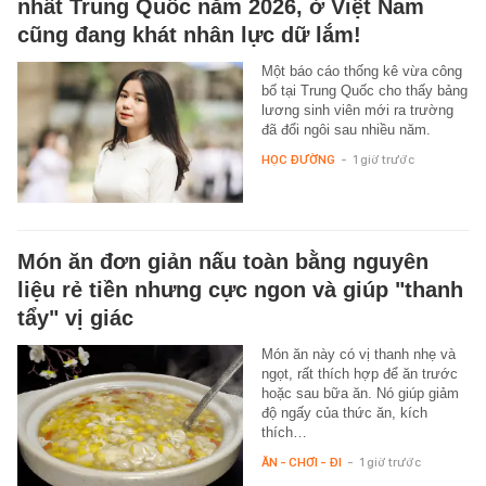
nhất Trung Quốc năm 2026, ở Việt Nam
cũng đang khát nhân lực dữ lắm!
Một báo cáo thống kê vừa công
bố tại Trung Quốc cho thấy bảng
lương sinh viên mới ra trường
đã đổi ngôi sau nhiều năm.
HỌC ĐƯỜNG
-
1 giờ trước
Món ăn đơn giản nấu toàn bằng nguyên
liệu rẻ tiền nhưng cực ngon và giúp "thanh
tẩy" vị giác
Món ăn này có vị thanh nhẹ và
ngọt, rất thích hợp để ăn trước
hoặc sau bữa ăn. Nó giúp giảm
độ ngấy của thức ăn, kích
thích…
ĂN - CHƠI - ĐI
-
1 giờ trước