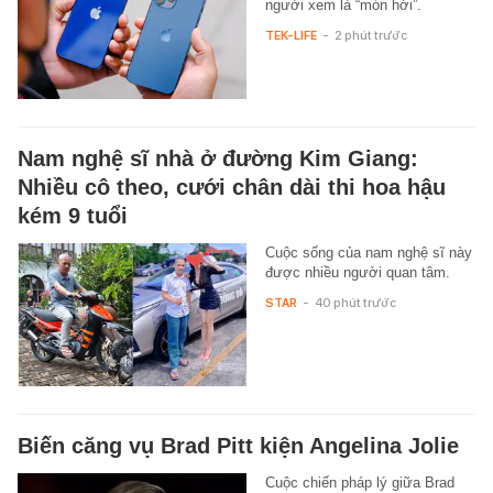
người xem là “món hời”.
TEK-LIFE
-
2 phút trước
Nam nghệ sĩ nhà ở đường Kim Giang:
Nhiều cô theo, cưới chân dài thi hoa hậu
kém 9 tuổi
Cuộc sống của nam nghệ sĩ này
được nhiều người quan tâm.
STAR
-
40 phút trước
Biến căng vụ Brad Pitt kiện Angelina Jolie
Cuộc chiến pháp lý giữa Brad