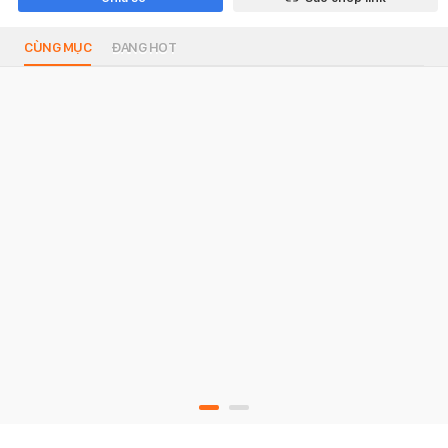
CÙNG MỤC
ĐANG HOT