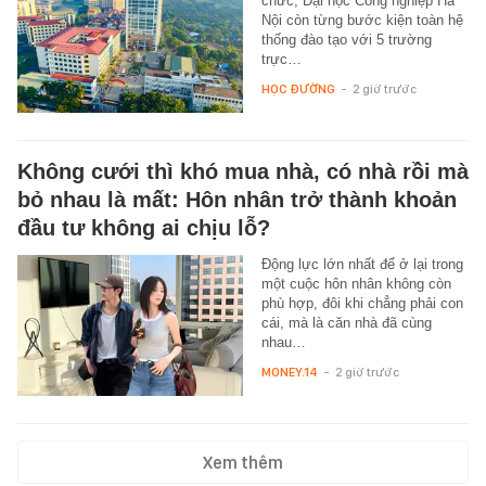
chức, Đại học Công nghiệp Hà
Nội còn từng bước kiện toàn hệ
thống đào tạo với 5 trường
trực…
HỌC ĐƯỜNG
-
2 giờ trước
Không cưới thì khó mua nhà, có nhà rồi mà
bỏ nhau là mất: Hôn nhân trở thành khoản
đầu tư không ai chịu lỗ?
Động lực lớn nhất để ở lại trong
một cuộc hôn nhân không còn
phù hợp, đôi khi chẳng phải con
cái, mà là căn nhà đã cùng
nhau…
MONEY.14
-
2 giờ trước
Xem thêm