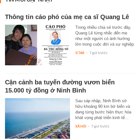
Thông tin cáo phó của mẹ ca sĩ Quang Lê
Trong nhiều chia sẻ trước đây,
Quang Lê từng nhắc đến mẹ
như một người có ảnh hưởng
lớn trong cuộc đời và sự nghiệp.
STAR
-
7 giờ trước
Cận cảnh ba tuyến đường vươn biển
15.000 tỷ đồng ở Ninh Bình
Sau sáp nhập, Ninh Bình sở
hữu khoảng 90 km bờ biển và
đang từng bước hiện thực hóa
khát vọng phát triển kinh tế…
XÃ HỘI
-
7 giờ trước