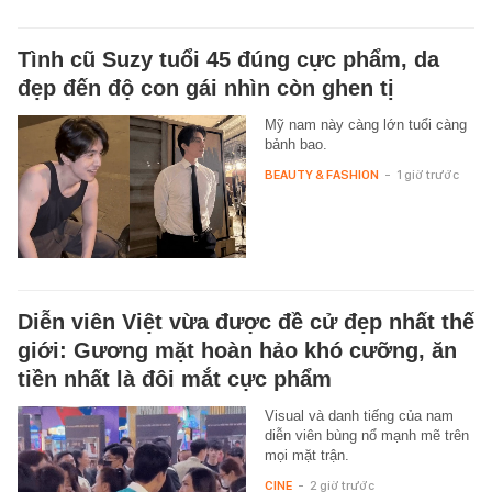
Tình cũ Suzy tuổi 45 đúng cực phẩm, da
đẹp đến độ con gái nhìn còn ghen tị
Mỹ nam này càng lớn tuổi càng
bảnh bao.
BEAUTY & FASHION
-
1 giờ trước
Diễn viên Việt vừa được đề cử đẹp nhất thế
giới: Gương mặt hoàn hảo khó cưỡng, ăn
tiền nhất là đôi mắt cực phẩm
Visual và danh tiếng của nam
diễn viên bùng nổ mạnh mẽ trên
mọi mặt trận.
CINE
-
2 giờ trước