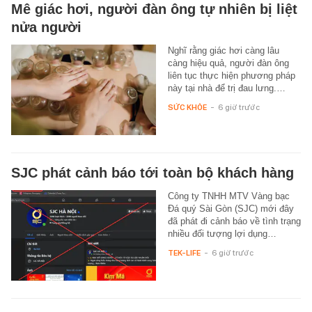
Mê giác hơi, người đàn ông tự nhiên bị liệt
nửa người
Nghĩ rằng giác hơi càng lâu
càng hiệu quả, người đàn ông
liên tục thực hiện phương pháp
này tại nhà để trị đau lưng.…
SỨC KHỎE
-
6 giờ trước
SJC phát cảnh báo tới toàn bộ khách hàng
Công ty TNHH MTV Vàng bạc
Đá quý Sài Gòn (SJC) mới đây
đã phát đi cảnh báo về tình trạng
nhiều đối tượng lợi dụng…
TEK-LIFE
-
6 giờ trước