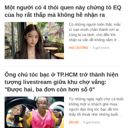
Một người có 4 thói quen này chứng tỏ EQ
của họ rất thấp mà không hề nhận ra
Có những người luôn thắc mắc
vì sao mình chân thành với ai
cũng bị xa lánh, cho đến khi
nhận ra vấn đề không nằm ở…
HỌC ĐƯỜNG
-
5 giờ trước
Ông chú tóc bạc ở TP.HCM trở thành hiện
tượng livestream giữa khu chợ vắng:
"Được hai, ba đơn còn hơn số 0"
Từ những ngày ngồi chợ cả buổi
không một vị khách ghé mua,
người đàn ông tóc bạc đã tìm
thấy lối thoát nhờ những buổi…
XÃ HỘI
-
5 giờ trước