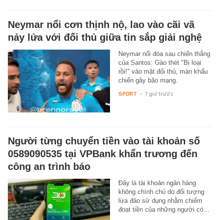
Neymar nổi cơn thịnh nộ, lao vào cãi vã
nảy lửa với đối thủ giữa tin sắp giải nghệ
Neymar nổi đóa sau chiến thắng
của Santos: Gào thét "Bị loại
rồi!" vào mặt đối thủ, màn khẩu
chiến gây bão mạng.
SPORT
-
7 giờ trước
Người từng chuyển tiền vào tài khoản số
0589090535 tại VPBank khẩn trương đến
công an trình báo
Đây là tài khoản ngân hàng
không chính chủ do đối tượng
lừa đảo sử dụng nhằm chiếm
đoạt tiền của những người có…