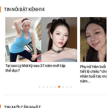
TIN NỔI BẬT KÊNH14
Tại sao Lỳ Nhã Kỳ sau 37 năm mới tập
Phụ nữ Hàn tuổi 
thể dục?
tiết lộ chiêu "ch
nhăn tuổi tác mà 
năm…
TIN MỚI CẬP NHẬT