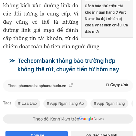
không kích vào đường link do
Cảnh báo 180 triệu tài
các đối tượng lạ cung cấp. Vì
khoản ngân hàng ở Việt
Nam nếu đột nhiên bị
đây cũng có thể là những
khoá: Phát hiện chiêu lừa
đường link giả mạo để đánh
đảo mới
cắp thông tin tài khoản, từ đó
chiếm đoạt toàn bộ tiền của người dùng.
Techcombank thông báo trường hợp
không thể rút, chuyển tiền từ hôm nay
Copy link
Theo
phunuso.baophunuthudo.vn
Tags
Lừa Đảo
App Ngân Hàng Ảo
App Ngân Hàng
Theo dõi Kenh14.vn trên
Chia sẻ
Sao chép link