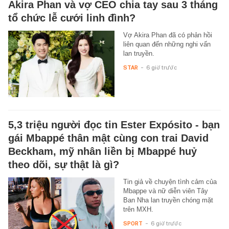
Akira Phan và vợ CEO chia tay sau 3 tháng
tổ chức lễ cưới linh đình?
Vợ Akira Phan đã có phản hồi
liên quan đến những nghi vấn
lan truyền.
STAR
-
6 giờ trước
5,3 triệu người đọc tin Ester Expósito - bạn
gái Mbappé thân mật cùng con trai David
Beckham, mỹ nhân liền bị Mbappé huỷ
theo dõi, sự thật là gì?
Tin giả về chuyện tình cảm của
Mbappe và nữ diễn viên Tây
Ban Nha lan truyền chóng mặt
trên MXH.
SPORT
-
6 giờ trước