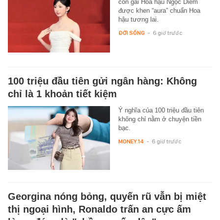
con gái Hoa hậu Ngọc Diễm
được khen “aura” chuẩn Hoa
hậu tương lai.
ĐỜI SỐNG
-
6 giờ trước
100 triệu đầu tiên gửi ngân hàng: Không
chỉ là 1 khoản tiết kiệm
Ý nghĩa của 100 triệu đầu tiên
không chỉ nằm ở chuyện tiền
bạc.
MONEY.14
-
6 giờ trước
Georgina nóng bỏng, quyến rũ vẫn bị miệt
thị ngoại hình, Ronaldo trấn an cực ấm