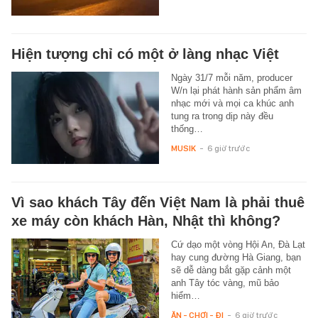
Hiện tượng chỉ có một ở làng nhạc Việt
Ngày 31/7 mỗi năm, producer
W/n lại phát hành sản phẩm âm
nhạc mới và mọi ca khúc anh
tung ra trong dịp này đều
thống…
MUSIK
-
6 giờ trước
Vì sao khách Tây đến Việt Nam là phải thuê
xe máy còn khách Hàn, Nhật thì không?
Cứ dạo một vòng Hội An, Đà Lạt
hay cung đường Hà Giang, bạn
sẽ dễ dàng bắt gặp cảnh một
anh Tây tóc vàng, mũ bảo
hiểm…
ĂN - CHƠI - ĐI
-
6 giờ trước