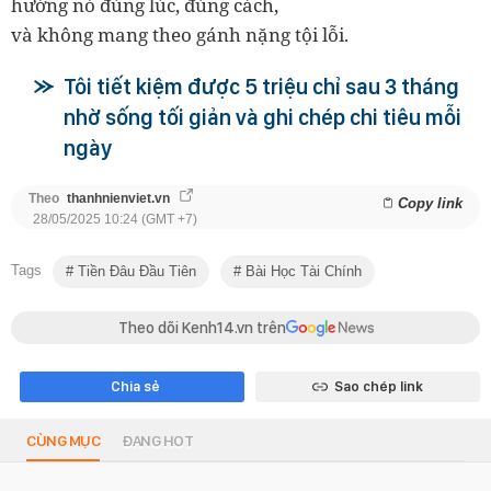
hưởng nó đúng lúc, đúng cách,
và không mang theo gánh nặng tội lỗi.
Tôi tiết kiệm được 5 triệu chỉ sau 3 tháng
nhờ sống tối giản và ghi chép chi tiêu mỗi
ngày
Theo
thanhnienviet.vn
Copy link
28/05/2025 10:24 (GMT +7)
Tags
Tiền Đâu Đầu Tiên
Bài Học Tài Chính
Theo dõi Kenh14.vn trên
Chia sẻ
Sao chép link
CÙNG MỤC
ĐANG HOT