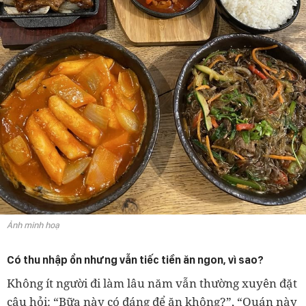
Ảnh minh hoạ
Có thu nhập ổn nhưng vẫn tiếc tiền ăn ngon, vì sao?
Không ít người đi làm lâu năm vẫn thường xuyên đặt
câu hỏi: “Bữa này có đáng để ăn không?”, “Quán này