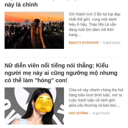
này là chính
Với thành tích 3 lần lọt top đẹp
nhất thế giới, cùng một danh
hiệu Á hậu, Thảo Nhi Lê vẫn
đang nuôi lớn đam mê thời
trang…
BEAUTY & FASHION
-
6 giờ trước
Nữ diễn viên nổi tiếng nói thẳng: Kiểu
người mẹ này ai cũng ngưỡng mộ nhưng
có thể làm "hỏng" con!
Chia sẻ này nhanh chóng thu hút
hàng triệu lượt bình luận, mở ra
cuộc tranh luận về ranh giới
giữa yêu thương và bao bọc…
HỌC ĐƯỜNG
-
6 giờ trước