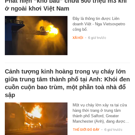
Phát hiện “kho báu” chứa 500 triệu m3 khí
ở ngoài khơi Việt Nam
Đây là thông tin được Liên
doanh Việt - Nga Vietsovpetro
công bố.
XÃ HỘI
-
6 giờ trước
Cảnh tượng kinh hoàng trong vụ cháy lớn
giữa trung tâm thành phố tại Anh: Khói đen
cuồn cuộn bao trùm, một phần toà nhà đổ
sập
Một vụ cháy lớn xảy ra tại cửa
hàng thời trang ở trung tâm
thành phố Salford, Greater
Manchester (Anh), đang được…
THẾ GIỚI ĐÓ ĐÂY
-
6 giờ trước