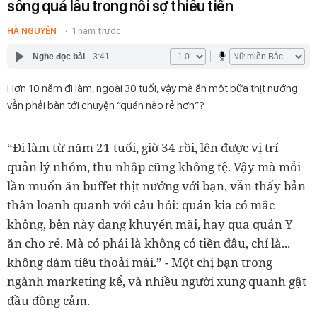
sống quá lâu trong nỗi sợ thiếu tiền
HÀ NGUYÊN
1 năm trước
Nghe đọc bài
3:41
Hơn 10 năm đi làm, ngoài 30 tuổi, vậy mà ăn một bữa thịt nướng
vẫn phải bàn tới chuyện “quán nào rẻ hơn”?
“Đi làm từ năm 21 tuổi, giờ 34 rồi, lên được vị trí
quản lý nhóm, thu nhập cũng không tệ. Vậy mà mỗi
lần muốn ăn buffet thịt nướng với bạn, vẫn thấy bản
thân loanh quanh với câu hỏi: quán kia có mắc
không, bên này đang khuyến mãi, hay qua quán Y
ăn cho rẻ. Mà có phải là không có tiền đâu, chỉ là...
không dám tiêu thoải mái.” - Một chị bạn trong
ngành marketing kể, và nhiều người xung quanh gật
đầu đồng cảm.