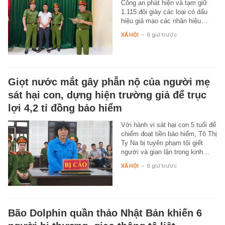
Công an phát hiện và tạm giữ
1.115 đôi giày các loại có dấu
hiệu giả mạo các nhãn hiệu…
XÃ HỘI
-
6 giờ trước
Giọt nước mắt gây phẫn nộ của người mẹ
sát hại con, dựng hiện trường giả để trục
lợi 4,2 tỉ đồng bảo hiểm
Với hành vi sát hại con 5 tuổi để
chiếm đoạt tiền bảo hiểm, Tô Thị
Ty Na bị tuyên phạm tội giết
người và gian lận trong kinh…
XÃ HỘI
-
6 giờ trước
Bão Dolphin quần thảo Nhật Bản khiến 6