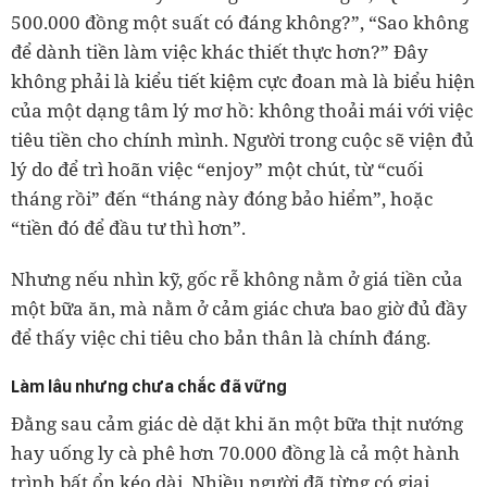
500.000 đồng một suất có đáng không?”, “Sao không
để dành tiền làm việc khác thiết thực hơn?” Đây
không phải là kiểu tiết kiệm cực đoan mà là biểu hiện
của một dạng tâm lý mơ hồ: không thoải mái với việc
tiêu tiền cho chính mình. Người trong cuộc sẽ viện đủ
lý do để trì hoãn việc “enjoy” một chút, từ “cuối
tháng rồi” đến “tháng này đóng bảo hiểm”, hoặc
“tiền đó để đầu tư thì hơn”.
Nhưng nếu nhìn kỹ, gốc rễ không nằm ở giá tiền của
một bữa ăn, mà nằm ở cảm giác chưa bao giờ đủ đầy
để thấy việc chi tiêu cho bản thân là chính đáng.
Làm lâu nhưng chưa chắc đã vững
Đằng sau cảm giác dè dặt khi ăn một bữa thịt nướng
hay uống ly cà phê hơn 70.000 đồng là cả một hành
trình bất ổn kéo dài. Nhiều người đã từng có giai