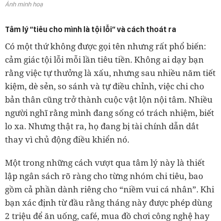
Ảnh minh hoạ
Tâm lý “tiêu cho mình là tội lỗi” và cách thoát ra
Có một thứ không được gọi tên nhưng rất phổ biến:
cảm giác tội lỗi mỗi lần tiêu tiền. Không ai dạy bạn
rằng việc tự thưởng là xấu, nhưng sau nhiều năm tiết
kiệm, dè sẻn, so sánh và tự điều chỉnh, việc chi cho
bản thân cũng trở thành cuộc vật lộn nội tâm. Nhiều
người nghĩ rằng mình đang sống có trách nhiệm, biết
lo xa. Nhưng thật ra, họ đang bị tài chính dẫn dắt
thay vì chủ động điều khiển nó.
Một trong những cách vượt qua tâm lý này là thiết
lập ngân sách rõ ràng cho từng nhóm chi tiêu, bao
gồm cả phần dành riêng cho “niềm vui cá nhân”. Khi
bạn xác định từ đầu rằng tháng này được phép dùng
2 triệu để ăn uống, café, mua đồ chơi công nghệ hay