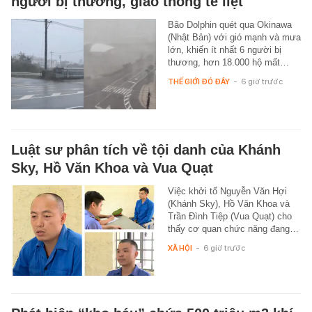
người bị thương, giao thông tê liệt
Bão Dolphin quét qua Okinawa
(Nhật Bản) với gió mạnh và mưa
lớn, khiến ít nhất 6 người bị
thương, hơn 18.000 hộ mất…
THẾ GIỚI ĐÓ ĐÂY
-
6 giờ trước
Luật sư phân tích về tội danh của Khánh
Sky, Hồ Văn Khoa và Vua Quạt
Việc khởi tố Nguyễn Văn Hợi
(Khánh Sky), Hồ Văn Khoa và
Trần Đình Tiệp (Vua Quạt) cho
thấy cơ quan chức năng đang…
XÃ HỘI
-
6 giờ trước