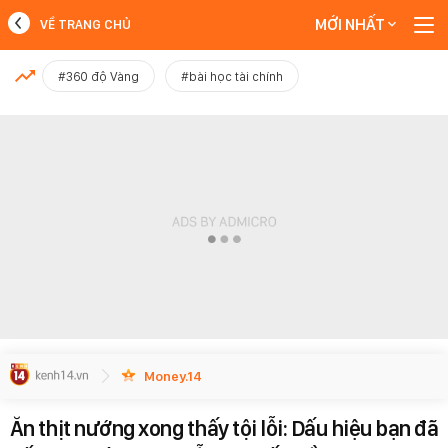
MỚI NHẤT
VỀ TRANG CHỦ
MỚI NHẤT
#360 độ Vàng
#bài học tài chính
Xem thêm
Money.14
Ăn thịt nướng xong thấy tội lỗi: Dấu hiệu bạn đã