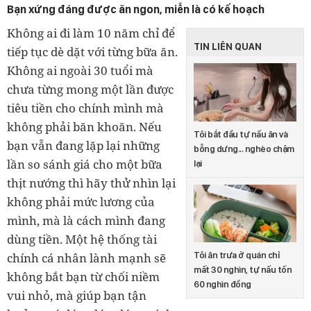
Bạn xứng đáng được ăn ngon, miễn là có kế hoạch
Không ai đi làm 10 năm chỉ để
TIN LIÊN QUAN
tiếp tục dè dặt với từng bữa ăn.
Không ai ngoài 30 tuổi mà
chưa từng mong một lần được
tiêu tiền cho chính mình mà
không phải băn khoăn. Nếu
Tôi bắt đầu tự nấu ăn và
bạn vẫn đang lặp lại những
bỗng dưng... nghèo chậm
lần so sánh giá cho một bữa
lại
thịt nướng thì hãy thử nhìn lại
không phải mức lương của
mình, mà là cách mình đang
dùng tiền. Một hệ thống tài
Tôi ăn trưa ở quán chỉ
chính cá nhân lành mạnh sẽ
mất 30 nghìn, tự nấu tốn
không bắt bạn từ chối niềm
60 nghìn đồng
vui nhỏ, mà giúp bạn tận