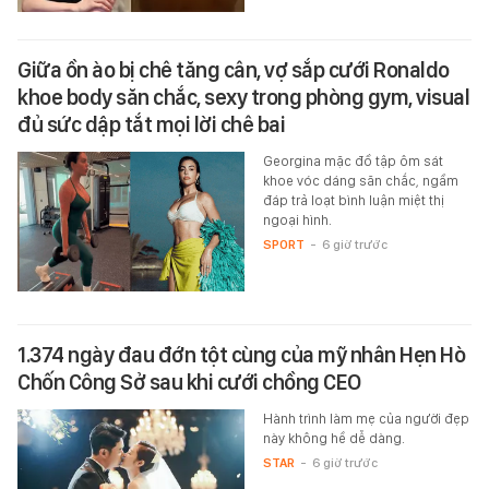
Giữa ồn ào bị chê tăng cân, vợ sắp cưới Ronaldo
khoe body săn chắc, sexy trong phòng gym, visual
đủ sức dập tắt mọi lời chê bai
Georgina mặc đồ tập ôm sát
khoe vóc dáng săn chắc, ngầm
đáp trả loạt bình luận miệt thị
ngoại hình.
SPORT
-
6 giờ trước
1.374 ngày đau đớn tột cùng của mỹ nhân Hẹn Hò
Chốn Công Sở sau khi cưới chồng CEO
Hành trình làm mẹ của người đẹp
này không hề dễ dàng.
STAR
-
6 giờ trước