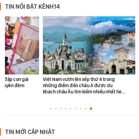
TIN NỔI BẬT KÊNH14
h đập con gái
Việt Nam vươn lên xếp thứ 4 trong
ối xuyên đêm
những điểm đến châu Á được du
khách châu Âu tìm kiếm nhiều nhất hè…
TIN MỚI CẬP NHẬT