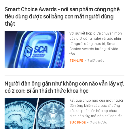
Smart Choice Awards - nơi sản phẩm công nghệ
tiêu dùng được soi bằng con mắt người dùng
thật
Với sự kết hợp giữa chuyên môn
của giới công nghệ và góc nhìn
từ người dùng thực tế, Smart
Choice Awards hướng tới việc
tôn…
TEK-LIFE
-
7 giờ trước
Người đàn ông gần như không còn não vẫn lấy vợ,
có 2 con: Bí ẩn thách thức khoa học
Kết quả chụp não của một người
đàn ông khiến các bác sĩ sửng
sốt khi phần lớn hộp sọ chứa
dịch não tủy, mô não chỉ còn rất…
SỨC KHỎE
-
7 giờ trước