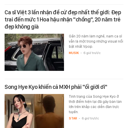
Ca sĩ Việt 3 lần nhận đề cử đẹp nhất thế giới: Đẹp
trai đến mức 1 Hoa hậu nhận "chồng", 20 năm trẻ
đẹp không già
Gần 20 năm làm nghề, nam ca sĩ
vẫn là một trong những visual nổi
bật nhất Vpop.
MUSIK
-
6 giờ trước
Song Hye Kyo khiến cả MXH phải "ối giời ơi"
Tình trạng của Song Hye Kyo ở
thời điểm hiện tại đã gây bàn tán
lớn trên khắp các diễn đàn trực
tuyến.
STAR
-
6 giờ trước