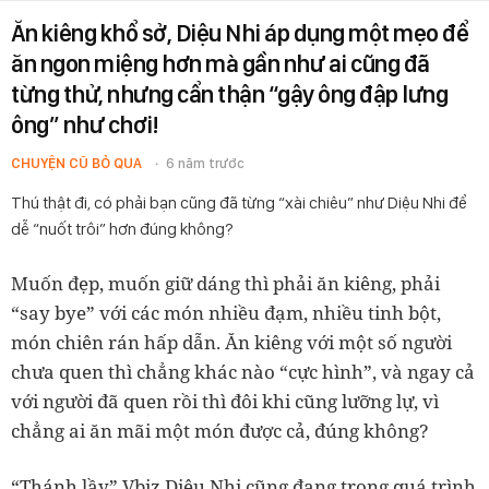
Ăn kiêng khổ sở, Diệu Nhi áp dụng một mẹo để
ăn ngon miệng hơn mà gần như ai cũng đã
từng thử, nhưng cẩn thận “gậy ông đập lưng
ông” như chơi!
CHUYỆN CŨ BỎ QUA
6 năm trước
Thú thật đi, có phải bạn cũng đã từng “xài chiêu” như Diệu Nhi để
dễ “nuốt trôi” hơn đúng không?
Muốn đẹp, muốn giữ dáng thì phải ăn kiêng, phải
“say bye” với các món nhiều đạm, nhiều tinh bột,
món chiên rán hấp dẫn. Ăn kiêng với một số người
chưa quen thì chẳng khác nào “cực hình”, và ngay cả
với người đã quen rồi thì đôi khi cũng lưỡng lự, vì
chẳng ai ăn mãi một món được cả, đúng không?
“Thánh lầy” Vbiz Diệu Nhi cũng đang trong quá trình