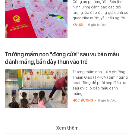
Công an phường Yên Sơn (tỉnh
Ninh Bình) cảnh báo các đối
tượng lừa đảo đang giả danh cơ
quan Nhà nước, yêu cầu người…
XÃ HỘI
-
6 giờ trước
Trường mầm non "đóng cửa" sau vụ bảo mẫu
đánh mắng, bắn dây thun vào trẻ
Trường mầm non L.X ở phường
Thuận Giao (TPHCM) tạm ngưng
hoạt động để phối hợp điều tra
sau khi clip bảo mẫu đánh
mắng…
HỌC ĐƯỜNG
-
6 giờ trước
Xem thêm