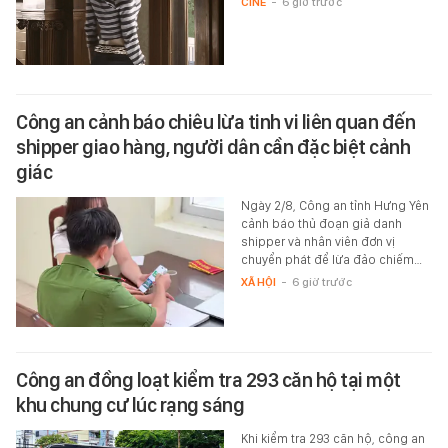
CINE
-
6 giờ trước
Công an cảnh báo chiêu lừa tinh vi liên quan đến
shipper giao hàng, người dân cần đặc biệt cảnh
giác
Ngày 2/8, Công an tỉnh Hưng Yên
cảnh báo thủ đoạn giả danh
shipper và nhân viên đơn vị
chuyển phát để lừa đảo chiếm…
XÃ HỘI
-
6 giờ trước
Công an đồng loạt kiểm tra 293 căn hộ tại một
khu chung cư lúc rạng sáng
Khi kiểm tra 293 căn hộ, công an