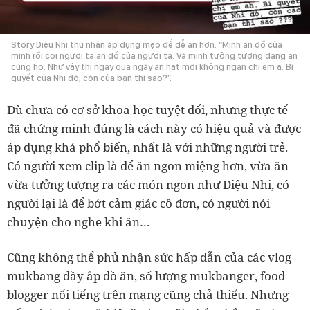
Story Diệu Nhi thú nhận áp dụng mẹo để dễ ăn hơn: “Mình ăn đồ của
mình rồi coi người ta ăn đồ của người ta. Và mình tưởng tượng đang ăn
cùng họ. Như vậy thì ngày qua ngày ăn hạt mới không ngán chị em ạ. Bí
quyết của Nhi đó, còn của bạn thì sao?”.
Dù chưa có cơ sở khoa học tuyệt đối, nhưng thực tế
đã chứng minh đúng là cách này có hiệu quả và được
áp dụng khá phổ biến, nhất là với những người trẻ.
Có người xem clip là để ăn ngon miệng hơn, vừa ăn
vừa tưởng tượng ra các món ngon như Diệu Nhi, có
người lại là để bớt cảm giác cô đơn, có người nói
chuyện cho nghe khi ăn…
Cũng không thể phủ nhận sức hấp dẫn của các vlog
mukbang đầy ắp đồ ăn, số lượng mukbanger, food
blogger nổi tiếng trên mạng cũng chả thiếu. Nhưng