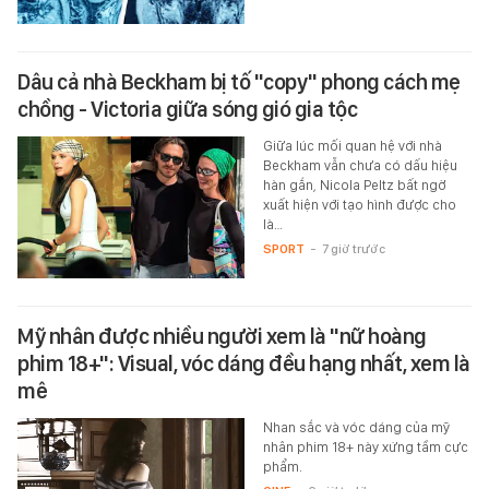
Dâu cả nhà Beckham bị tố "copy" phong cách mẹ
chồng - Victoria giữa sóng gió gia tộc
Giữa lúc mối quan hệ với nhà
Beckham vẫn chưa có dấu hiệu
hàn gắn, Nicola Peltz bất ngờ
xuất hiện với tạo hình được cho
là…
SPORT
-
7 giờ trước
Mỹ nhân được nhiều người xem là "nữ hoàng
phim 18+": Visual, vóc dáng đều hạng nhất, xem là
mê
Nhan sắc và vóc dáng của mỹ
nhân phim 18+ này xứng tầm cực
phẩm.