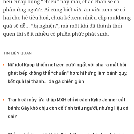
nếu cứ áp dụng “chiêu” này mãi, chắc chắn sẽ có
phản ứng ngược. Ai cũng biết vừa ăn vừa xem sẽ có
hại cho hệ tiêu hoá, chưa kể xem nhiều clip mukbang
quá sẽ dễ… “bị nghiện”, mà một khi đã thành thói
quen thì sẽ ít nhiều có phiền phức phát sinh.
TIN LIÊN QUAN
Nữ idol Kpop khiến netizen cười ngất với pha ra mắt hội
ghét bếp không thể “chuẩn” hơn: hí hửng làm bánh quy,
kết quả lại thành… da gà chiên giòn
Tranh cãi nảy lửa khắp MXH chỉ vì cách Kylie Jenner cắt
bánh: Gây khó chịu còn cố tình trêu người, nhưng liệu có
sai?