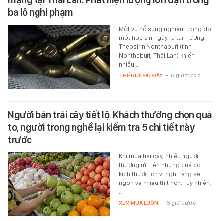
ba lô nghi phạm
Một vụ nổ súng nghiêm trọng do
một học sinh gây ra tại Trường
Thepsirin Nonthaburi (tỉnh
Nonthaburi, Thái Lan) khiến
nhiều…
THẾ GIỚI ĐÓ ĐÂY
-
6 giờ trước
Người bán trái cây tiết lộ: Khách thường chọn quả
to, người trong nghề lại kiểm tra 5 chi tiết này
trước
Khi mua trái cây, nhiều người
thường ưu tiên những quả có
kích thước lớn vì nghĩ rằng sẽ
ngon và nhiều thịt hơn. Tuy nhiên,
…
XEM MUA LUÔN
-
6 giờ trước