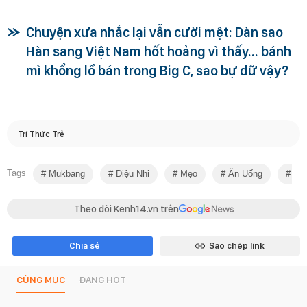
Chuyện xưa nhắc lại vẫn cười mệt: Dàn sao
Hàn sang Việt Nam hốt hoảng vì thấy… bánh
mì khổng lồ bán trong Big C, sao bự dữ vậy?
Trí Thức Trẻ
Tags
Mukbang
Diệu Nhi
Mẹo
Ăn Uống
Blo
Theo dõi Kenh14.vn trên
Chia sẻ
Sao chép link
CÙNG MỤC
ĐANG HOT