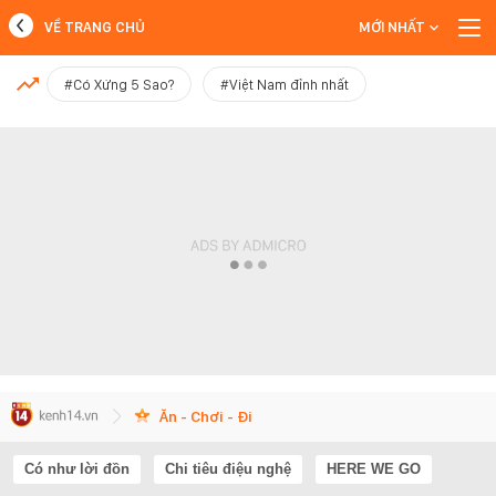
VỀ TRANG CHỦ
MỚI NHẤT
MỚI NHẤT
#Có Xứng 5 Sao?
#Việt Nam đỉnh nhất
Xem thêm
Ăn - Chơi - Đi
Có như lời đồn
Chi tiêu điệu nghệ
HERE WE GO