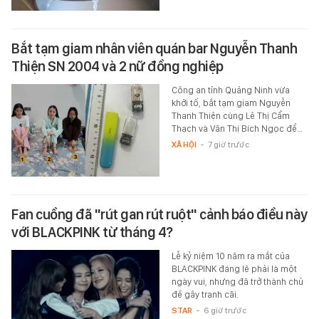
Bắt tạm giam nhân viên quán bar Nguyễn Thanh
Thiện SN 2004 và 2 nữ đồng nghiệp
Công an tỉnh Quảng Ninh vừa
khởi tố, bắt tạm giam Nguyễn
Thanh Thiện cùng Lê Thị Cẩm
Thạch và Văn Thị Bích Ngọc để…
XÃ HỘI
-
7 giờ trước
Fan cuồng đã "rút gan rút ruột" cảnh báo điều này
với BLACKPINK từ tháng 4?
Lễ kỷ niệm 10 năm ra mắt của
BLACKPINK đáng lẽ phải là một
ngày vui, nhưng đã trở thành chủ
đề gây tranh cãi.
STAR
-
6 giờ trước