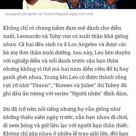
Leonardo Dicaprio và Tobey Maguire ngày còn nhỏ.
Không chỉ có chung niềm đam mê dành cho diễn
xuất, Leonardo và Toby còn có xuất thân khá giống
nhau. Cả hai đều sinh ra ở Los Angeles và được các
bà mẹ đơn thân nuôi dưỡng. Sau này, Leo bén duyên
với nghiệp diễn và nổi danh trước cậu bạn thân
nhưng không vì thế mà hai nam diễn viên đố kị hay
ganh ghét nhau. Trong khi Leo có được thành công
rực rỡ nhờ "Titanic", "Romeo và Juliet" thì Tobey đã
ghi dấu ấn tượng với series "Người nhện" đình đám.
Dù đã trở nên nổi tiếng nhưng họ vẫn giống như
những thiếu niên ngày trước, vẫn hẹn nhau đi chơi,
đi xem bóng và giữ liên lạc với người bạn thân thiết.
Không chỉ gặp nhau ở nhiều lễ trao giải lớn, đôi bạn