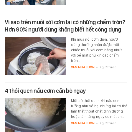
Vì sao trên muôi xới cơm lại có những chấm tròn?
Hơn 90% người dùng không biết hết công dụng
Khi mua nồi cơm điện, người
dùng thường nhận được một
chiếc muôi xới cơm bằng nhựa
với bề mặt phủ kín các chấm
tròn…
XEM MUA LUÔN
-
7 giờ trước
4 thói quen nấu cơm cần bỏ ngay
Một số thói quen khi nấu cơm
tưởng như vô hại nhưng lại có thể
làm thất thoát chất dinh dưỡng
hoặc làm tăng nguy cơ mất an…
XEM MUA LUÔN
-
7 giờ trước