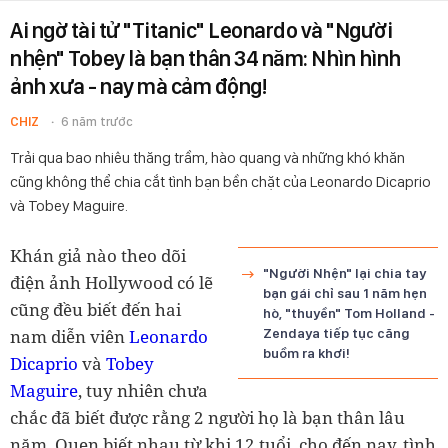
Ai ngờ tài tử "Titanic" Leonardo và "Người
nhện" Tobey là bạn thân 34 năm: Nhìn hình
ảnh xưa - nay mà cảm động!
CHIZ
6 năm trước
Trải qua bao nhiêu thăng trầm, hào quang và những khó khăn
cũng không thể chia cắt tình bạn bền chặt của Leonardo Dicaprio
và Tobey Maguire.
Khán giả nào theo dõi
"Người Nhện" lại chia tay
điện ảnh Hollywood có lẽ
bạn gái chỉ sau 1 năm hẹn
cũng đều biết đến hai
hò, "thuyền" Tom Holland -
nam diễn viên
Leonardo
Zendaya tiếp tục căng
buồm ra khơi!
Dicaprio
và
Tobey
Maguire
, tuy nhiên chưa
chắc đã biết được rằng 2 người họ là bạn thân lâu
năm. Quen biết nhau từ khi 12 tuổi, cho đến nay, tình