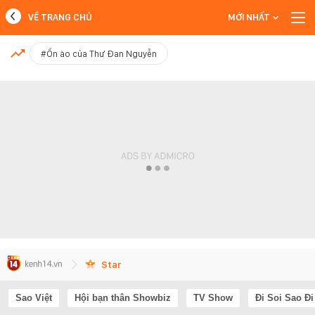
VỀ TRANG CHỦ
MỚI NHẤT
MỚI NHẤT
#Ồn ào của Thư Đan Nguyễn
Xem thêm
Star
Sao Việt
Hội bạn thân Showbiz
TV Show
Đi Soi Sao Đi