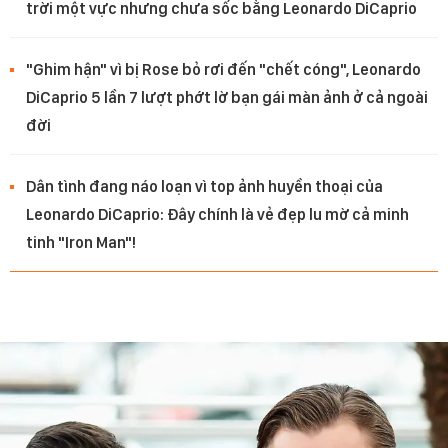
trời một vực nhưng chưa sốc bằng Leonardo DiCaprio
"Ghim hận" vì bị Rose bỏ rơi đến "chết cóng", Leonardo
DiCaprio 5 lần 7 lượt phớt lờ bạn gái màn ảnh ở cả ngoài
đời
Dân tình đang náo loạn vì top ảnh huyền thoại của
Leonardo DiCaprio: Đây chính là vẻ đẹp lu mờ cả minh
tinh "Iron Man"!