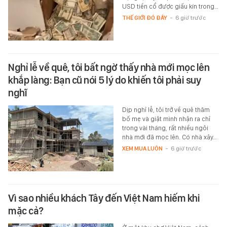
USD tiền cổ được giấu kín trong…
THẾ GIỚI ĐÓ ĐÂY
-
6 giờ trước
Nghỉ lễ về quê, tôi bất ngờ thấy nhà mới mọc lên
khắp làng: Bạn cũ nói 5 lý do khiến tôi phải suy
nghĩ
Dịp nghỉ lễ, tôi trở về quê thăm
bố mẹ và giật mình nhận ra chỉ
trong vài tháng, rất nhiều ngôi
nhà mới đã mọc lên. Có nhà xây…
XEM MUA LUÔN
-
6 giờ trước
Vì sao nhiều khách Tây đến Việt Nam hiếm khi
mặc cả?