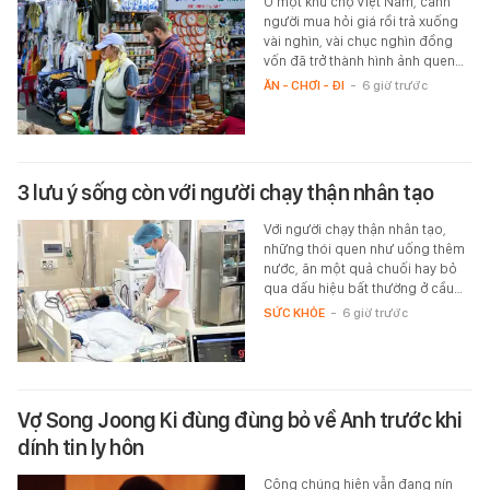
Ở một khu chợ Việt Nam, cảnh
người mua hỏi giá rồi trả xuống
vài nghìn, vài chục nghìn đồng
vốn đã trở thành hình ảnh quen…
ĂN - CHƠI - ĐI
-
6 giờ trước
3 lưu ý sống còn với người chạy thận nhân tạo
Với người chạy thận nhân tạo,
những thói quen như uống thêm
nước, ăn một quả chuối hay bỏ
qua dấu hiệu bất thường ở cầu…
SỨC KHỎE
-
6 giờ trước
Vợ Song Joong Ki đùng đùng bỏ về Anh trước khi
dính tin ly hôn
Công chúng hiện vẫn đang nín