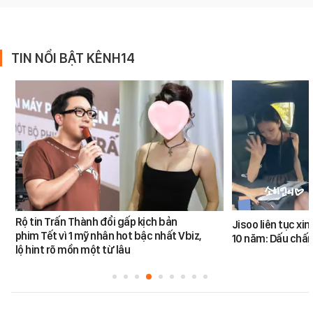
TIN NỔI BẬT KÊNH14
Rộ tin Trấn Thành đổi gấp kịch bản
Jisoo liên tục xin 
phim Tết vì 1 mỹ nhân hot bậc nhất Vbiz,
10 năm: Dấu chấ
lộ hint rõ mồn một từ lâu