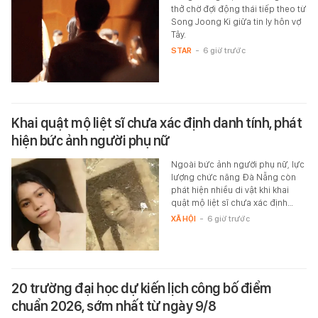
thở chờ đợi động thái tiếp theo từ
Song Joong Ki giữa tin ly hôn vợ
Tây.
STAR
-
6 giờ trước
Khai quật mộ liệt sĩ chưa xác định danh tính, phát
hiện bức ảnh người phụ nữ
Ngoài bức ảnh người phụ nữ, lực
lượng chức năng Đà Nẵng còn
phát hiện nhiều di vật khi khai
quật mộ liệt sĩ chưa xác định…
XÃ HỘI
-
6 giờ trước
20 trường đại học dự kiến lịch công bố điểm
chuẩn 2026, sớm nhất từ ngày 9/8