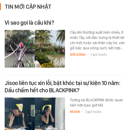
TIN MỚI CẬP NHẬT
Vì sao gọi là cầu khỉ?
Cầu khỉ thường xuất hiện nhiều ở
miền Tây, với đặc trưng là thiết kế
chỉ một hoặc vài thân cây tre, ván
gỗ bắc qua sông rạch, kết hợp…
ĐỜI SỐNG
-
7 giờ trước
Jisoo liên tục xin lỗi, bật khóc tại sự kiện 10 năm:
Dấu chấm hết cho BLACKPINK?
Tương lai BLACKPINK được quan
tâm hơn bao giờ hết.
MUSIK
-
7 giờ trước