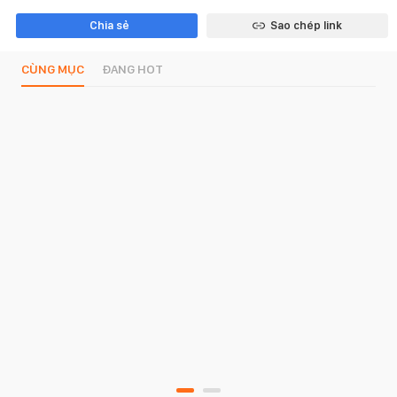
Chia sẻ
Sao chép link
CÙNG MỤC
ĐANG HOT