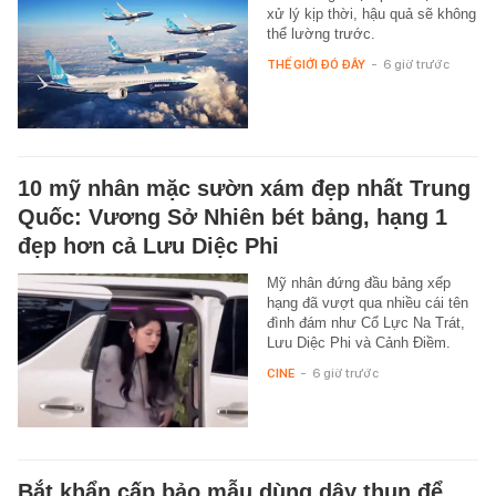
xử lý kịp thời, hậu quả sẽ không
thể lường trước.
THẾ GIỚI ĐÓ ĐÂY
-
6 giờ trước
10 mỹ nhân mặc sườn xám đẹp nhất Trung
Quốc: Vương Sở Nhiên bét bảng, hạng 1
đẹp hơn cả Lưu Diệc Phi
Mỹ nhân đứng đầu bảng xếp
hạng đã vượt qua nhiều cái tên
đình đám như Cổ Lực Na Trát,
Lưu Diệc Phi và Cảnh Điềm.
CINE
-
6 giờ trước
Bắt khẩn cấp bảo mẫu dùng dây thun để