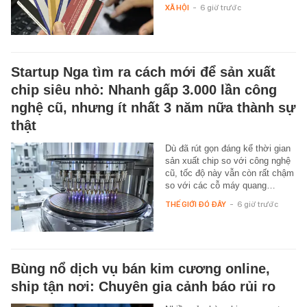
XÃ HỘI
-
6 giờ trước
Startup Nga tìm ra cách mới để sản xuất
chip siêu nhỏ: Nhanh gấp 3.000 lần công
nghệ cũ, nhưng ít nhất 3 năm nữa thành sự
thật
Dù đã rút gọn đáng kể thời gian
sản xuất chip so với công nghệ
cũ, tốc độ này vẫn còn rất chậm
so với các cỗ máy quang…
THẾ GIỚI ĐÓ ĐÂY
-
6 giờ trước
Bùng nổ dịch vụ bán kim cương online,
ship tận nơi: Chuyên gia cảnh báo rủi ro