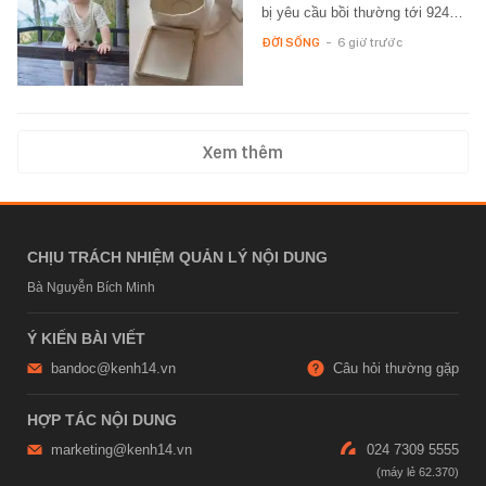
bị yêu cầu bồi thường tới 924…
ĐỜI SỐNG
-
6 giờ trước
Xem thêm
CHỊU TRÁCH NHIỆM QUẢN LÝ NỘI DUNG
Bà Nguyễn Bích Minh
Ý KIẾN BÀI VIẾT
bandoc@kenh14.vn
Câu hỏi thường gặp
HỢP TÁC NỘI DUNG
marketing@kenh14.vn
024 7309 5555