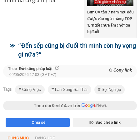
mình đã có giá trị rồi.
Làm CV tận 7 năm mới đậu
được vào ngân hàng TOP
1, "ngồi chưa ấm chỗ" đã
bị đuổi
“Đến sếp cũng bị đuổi thì mình còn hy vọng
gì nữa?”
Theo
Đời sống pháp luật
Copy link
09/05/2026 17:03 (GMT +7)
Tags
Công Việc
Làn Sóng Sa Thải
Sự Nghiệp
Theo dõi Kenh14.vn trên
Chia sẻ
Sao chép link
CÙNG MỤC
ĐANG HOT