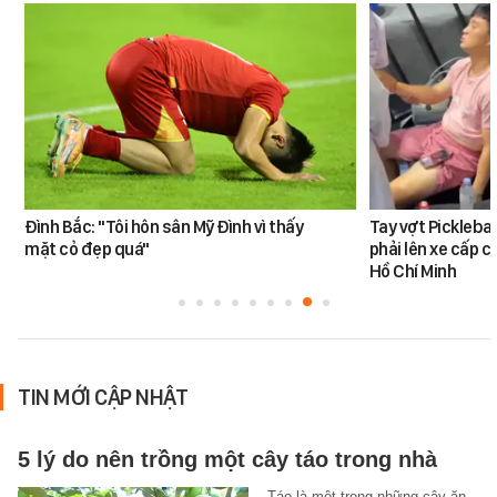
Đình Bắc: "Tôi hôn sân Mỹ Đình vì thấy
Tay vợt Pickleba
mặt cỏ đẹp quá"
phải lên xe cấp c
Hồ Chí Minh
TIN MỚI CẬP NHẬT
5 lý do nên trồng một cây táo trong nhà
Táo là một trong những cây ăn