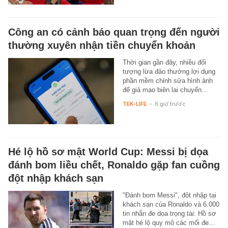
Công an có cảnh báo quan trọng đến người
thường xuyên nhận tiền chuyển khoản
Thời gian gần đây, nhiều đối
tượng lừa đảo thường lợi dụng
phần mềm chỉnh sửa hình ảnh
để giả mạo biên lai chuyển…
TEK-LIFE
-
6 giờ trước
Hé lộ hồ sơ mật World Cup: Messi bị dọa
đánh bom liều chết, Ronaldo gặp fan cuồng
đột nhập khách sạn
"Đánh bom Messi", đột nhập tại
khách sạn của Ronaldo và 6.000
tin nhắn đe dọa trọng tài: Hồ sơ
mật hé lộ quy mô các mối đe…