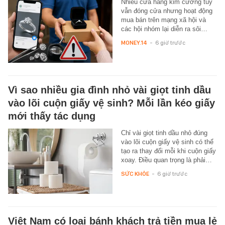
Nhiều cửa hàng kim cương tuy
vẫn đóng cửa nhưng hoạt động
mua bán trên mạng xã hội và
các hội nhóm lại diễn ra sôi…
MONEY.14
-
6 giờ trước
Vì sao nhiều gia đình nhỏ vài giọt tinh dầu
vào lõi cuộn giấy vệ sinh? Mỗi lần kéo giấy
mới thấy tác dụng
Chỉ vài giọt tinh dầu nhỏ đúng
vào lõi cuộn giấy vệ sinh có thể
tạo ra thay đổi mỗi khi cuộn giấy
xoay. Điều quan trọng là phải…
SỨC KHỎE
-
6 giờ trước
Việt Nam có loại bánh khách trả tiền mua lẻ