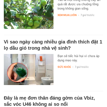
quả rất được ưa chuộng tồng
trong không gian sống.
XEM MUA LUÔN
-
7 giờ trước
Vì sao ngày càng nhiều gia đình thích đặt 1
lọ dầu gió trong nhà vệ sinh?
Bạn sẽ tiếc hùi hụi vì chưa áp
dụng mẹo này.
SỨC KHỎE
-
7 giờ trước
Đây là mẹ đơn thân đáng gờm của Vbiz,
sắc vóc U46 không ai so nổi