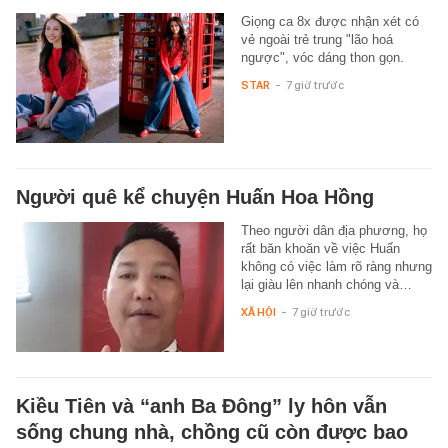
Giọng ca 8x được nhận xét có
vẻ ngoài trẻ trung "lão hoá
ngược", vóc dáng thon gọn.
STAR
-
7 giờ trước
Người quê kể chuyện Huấn Hoa Hồng
Theo người dân địa phương, họ
rất băn khoăn về việc Huấn
không có việc làm rõ ràng nhưng
lại giàu lên nhanh chóng và…
XÃ HỘI
-
7 giờ trước
Kiều Tiên và “anh Ba Đông” ly hôn vẫn
sống chung nhà, chồng cũ còn được bao