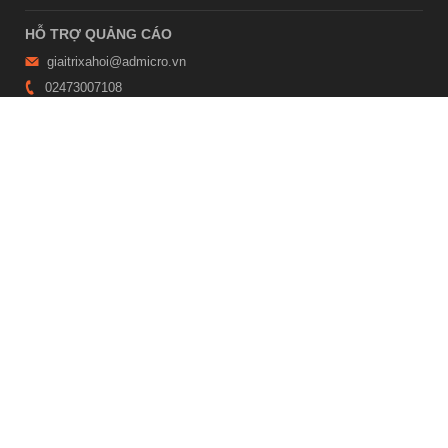
HỖ TRỢ QUẢNG CÁO
giaitrixahoi@admicro.vn
02473007108
TRỤ SỞ HÀ NỘI
Tầng 21, Tòa nhà Center Building, Hapulico Complex, Số 01, phố
Nguyễn Huy Tưởng, phường Thanh Xuân, thành phố Hà Nội
TRỤ SỞ TP.HỒ CHÍ MINH
Tầng 4, Tòa nhà 123, số 127 Võ Văn Tần, Phường Xuân Hòa, TPHCM
Giấy phép thiết lập trang thông tin điện tử tổng hợp trên mạng số
2215/GP-TTĐT do Sở Thông tin và Truyền thông Hà Nội cấp ngày 10
tháng 4 năm 2019
© Copyright 2007 - 2026 – Công ty Cổ phần VCCorp