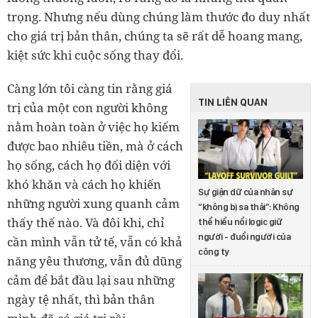
trọng. Nhưng nếu dùng chúng làm thước đo duy nhất
cho giá trị bản thân, chúng ta sẽ rất dễ hoang mang,
kiệt sức khi cuộc sống thay đổi.
Càng lớn tôi càng tin rằng giá
TIN LIÊN QUAN
trị của một con người không
nằm hoàn toàn ở việc họ kiếm
được bao nhiêu tiền, mà ở cách
họ sống, cách họ đối diện với
khó khăn và cách họ khiến
Sự giận dữ của nhân sự
những người xung quanh cảm
“không bị sa thải”: Không
thấy thế nào. Và đôi khi, chỉ
thể hiểu nổi logic giữ
người - đuổi người của
cần mình vẫn tử tế, vẫn có khả
công ty
năng yêu thương, vẫn đủ dũng
cảm để bắt đầu lại sau những
ngày tệ nhất, thì bản thân