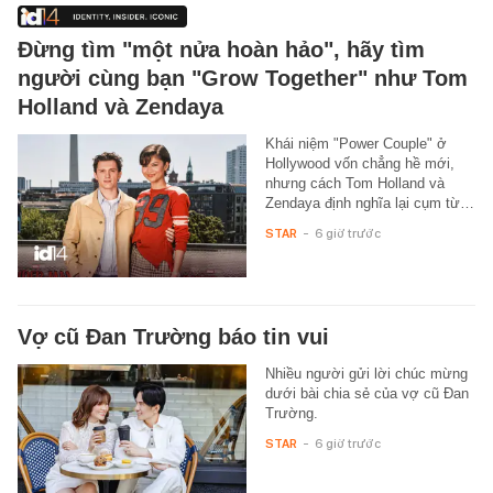
Đừng tìm "một nửa hoàn hảo", hãy tìm
người cùng bạn "Grow Together" như Tom
Holland và Zendaya
Khái niệm "Power Couple" ở
Hollywood vốn chẳng hề mới,
nhưng cách Tom Holland và
Zendaya định nghĩa lại cụm từ…
STAR
-
6 giờ trước
Vợ cũ Đan Trường báo tin vui
Nhiều người gửi lời chúc mừng
dưới bài chia sẻ của vợ cũ Đan
Trường.
STAR
-
6 giờ trước