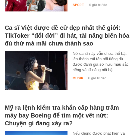
SPORT
-
6 giờ trước
Ca sĩ Việt được đề cử đẹp nhất thế giới:
TikToker “đổi đời” đi hát, tài năng biến hóa
đủ thứ mà mãi chưa thành sao
Nữ ca sĩ này vẫn chưa thể bật
lên thành cái tên nổi tiếng dù
được đánh giá sở hữu màu sắc
riêng và kĩ năng nổi bật.
MUSIK
-
6 giờ trước
Mỹ ra lệnh kiểm tra khẩn cấp hàng trăm
máy bay Boeing để tìm một vết nứt:
Chuyện gì đang xảy ra?
Nếu không được phát hiện và