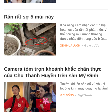
Rắn rất sợ 5 mùi này
Khả năng cảm nhận các tín hiệu
hóa học của rắn rất phát triển, vì
thế những mùi mạnh thường
được nhắc đến trong các biện…
XEM MUA LUÔN
-
6 giờ trước
Camera tóm trọn khoảnh khắc chân thực
của Chu Thanh Huyền trên sân Mỹ Đình
Trước khi lên sân cổ vũ và khi
lọt ống kính máy quay nó lạ lắm!
ĐỜI SỐNG
-
6 giờ trước