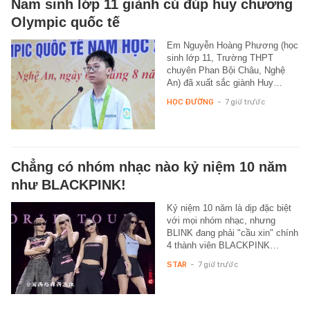
Nam sinh lớp 11 giành cú đúp huy chương
Olympic quốc tế
Em Nguyễn Hoàng Phương (học
sinh lớp 11, Trường THPT
chuyên Phan Bội Châu, Nghệ
An) đã xuất sắc giành Huy…
HỌC ĐƯỜNG
-
7 giờ trước
Chẳng có nhóm nhạc nào kỷ niệm 10 năm
như BLACKPINK!
Kỷ niệm 10 năm là dịp đặc biệt
với mọi nhóm nhạc, nhưng
BLINK đang phải "cầu xin" chính
4 thành viên BLACKPINK…
STAR
-
7 giờ trước