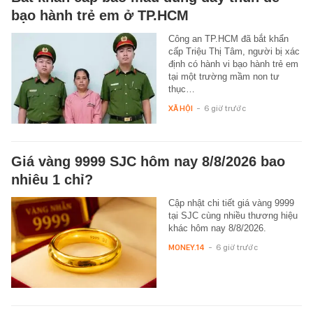
bạo hành trẻ em ở TP.HCM
Công an TP.HCM đã bắt khẩn
cấp Triệu Thị Tâm, người bị xác
định có hành vi bạo hành trẻ em
tại một trường mầm non tư
thục…
XÃ HỘI
-
6 giờ trước
Giá vàng 9999 SJC hôm nay 8/8/2026 bao
nhiêu 1 chỉ?
Cập nhật chi tiết giá vàng 9999
tại SJC cùng nhiều thương hiệu
khác hôm nay 8/8/2026.
MONEY.14
-
6 giờ trước