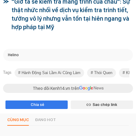
"Giờ ta sẽ kiểm tra màng trinh của cháu": Sự
thật nhức nhối về dịch vụ kiểm tra trinh tiết,
tưởng vô lý nhưng vẫn tồn tại hiên ngang và
hợp pháp tại Mỹ
Helino
Tags
Hành Động Sai Lầm Ai Cũng Làm
Thói Quen
Khám
Theo dõi Kenh14.vn trên
Chia sẻ
Sao chép link
CÙNG MỤC
ĐANG HOT