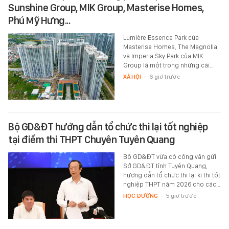
Sunshine Group, MIK Group, Masterise Homes,
Phú Mỹ Hưng...
Lumière Essence Park của
Masterise Homes, The Magnolia
và Imperia Sky Park của MIK
Group là một trong những cái…
XÃ HỘI
-
6 giờ trước
Bộ GD&ĐT hướng dẫn tổ chức thi lại tốt nghiệp
tại điểm thi THPT Chuyên Tuyên Quang
Bộ GD&ĐT vừa có công văn gửi
Sở GD&ĐT tỉnh Tuyên Quang,
hướng dẫn tổ chức thi lại kì thi tốt
nghiệp THPT năm 2026 cho các…
HỌC ĐƯỜNG
-
5 giờ trước