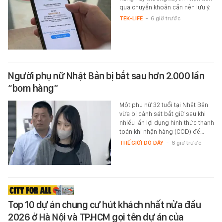
qua chuyển khoản cần nên lưu ý.
TEK-LIFE
-
6 giờ trước
Người phụ nữ Nhật Bản bị bắt sau hơn 2.000 lần
“bom hàng”
Một phụ nữ 32 tuổi tại Nhật Bản
vừa bị cảnh sát bắt giữ sau khi
nhiều lần lợi dụng hình thức thanh
toán khi nhận hàng (COD) để…
THẾ GIỚI ĐÓ ĐÂY
-
6 giờ trước
Top 10 dự án chung cư hút khách nhất nửa đầu
2026 ở Hà Nội và TP.HCM gọi tên dự án của