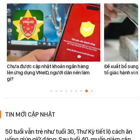
Chưa được cập nhật khoản ngân hàng
Đề xuất bổ sung 
lên ứng dụng VNeID, người dân nên làm
tố giác hành vi rử
gì?
TIN MỚI CẬP NHẬT
50 tuổi vẫn trẻ như tuổi 30, Thư Kỳ tiết lộ cách ăn
uống giúp giữ dáng: Sau tuổi 40, muốn giảm cân