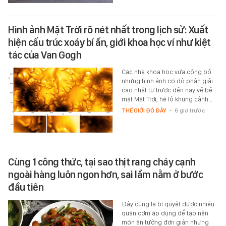
Hình ảnh Mặt Trời rõ nét nhất trong lịch sử: Xuất
hiện cấu trúc xoáy bí ẩn, giới khoa học ví như kiệt
tác của Van Gogh
Các nhà khoa học vừa công bố
những hình ảnh có độ phân giải
cao nhất từ trước đến nay về bề
mặt Mặt Trời, hé lộ khung cảnh…
THẾ GIỚI ĐÓ ĐÂY
-
6 giờ trước
Cùng 1 công thức, tại sao thịt rang cháy cạnh
ngoài hàng luôn ngon hơn, sai lầm nằm ở bước
đầu tiên
Đây cũng là bí quyết được nhiều
quán cơm áp dụng để tạo nên
món ăn tưởng đơn giản nhưng