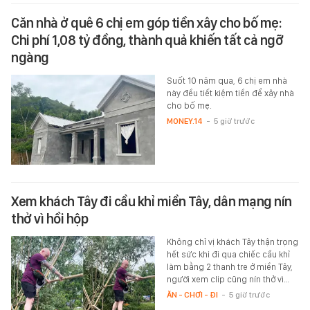
Căn nhà ở quê 6 chị em góp tiền xây cho bố mẹ:
Chi phí 1,08 tỷ đồng, thành quả khiến tất cả ngỡ
ngàng
Suốt 10 năm qua, 6 chị em nhà
này đều tiết kiệm tiền để xây nhà
cho bố mẹ.
MONEY.14
-
5 giờ trước
Xem khách Tây đi cầu khỉ miền Tây, dân mạng nín
thở vì hồi hộp
Không chỉ vị khách Tây thận trọng
hết sức khi đi qua chiếc cầu khỉ
làm bằng 2 thanh tre ở miền Tây,
người xem clip cũng nín thở vì…
ĂN - CHƠI - ĐI
-
5 giờ trước