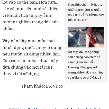
lọt vào cơ thể bạn. Hơn nữa,
8 sự thật cho thấy hóa ra
các vết nứt siêu nhỏ sẽ khiến
những gì chúng ta nhất
vi khuẩn tích tụ, gây ảnh
mực tin tưởng bấy lâu nay
đều là "cú lừa"
hưởng nghiêm trọng đến sức
khỏe.
Vậy nên hãy mua một chai
nhựa đựng nước chuyên dụng
Sự thật đau lòng đằng
nếu muốn sử dụng nhiều lần.
sau những con chim bồ
Còn các chai nước nhựa, hãy
câu đội mũ siêu dễ
đưa chúng vào nơi tái chế,
thương từng gây sốt
mạng xã hội: Hóa ra chẳng
thay vì tái sử dụng.
có gì đáng cười ở đây cả
Tham khảo: BS, VT.co