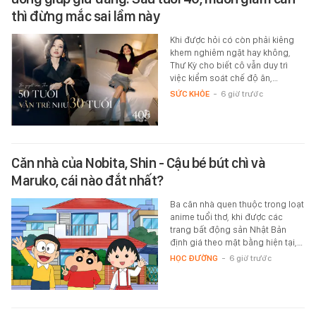
thì đừng mắc sai lầm này
Khi được hỏi có còn phải kiêng
khem nghiêm ngặt hay không,
Thư Kỳ cho biết cô vẫn duy trì
việc kiểm soát chế độ ăn,…
SỨC KHỎE
-
6 giờ trước
Căn nhà của Nobita, Shin - Cậu bé bút chì và
Maruko, cái nào đắt nhất?
Ba căn nhà quen thuộc trong loạt
anime tuổi thơ, khi được các
trang bất động sản Nhật Bản
định giá theo mặt bằng hiện tại,…
HỌC ĐƯỜNG
-
6 giờ trước