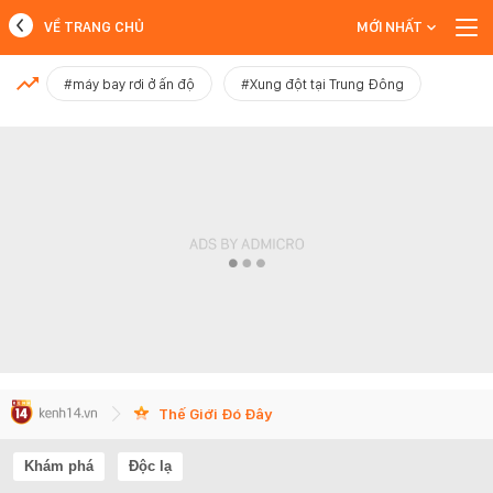
VỀ TRANG CHỦ
MỚI NHẤT
MỚI NHẤT
#máy bay rơi ở ấn độ
#Xung đột tại Trung Đông
Xem thêm
Thế Giới Đó Đây
Khám phá
Độc lạ