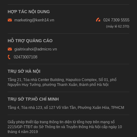
HỢP TÁC NỘI DUNG
marketing@kenh14.vn
024 7309 5555
HỖ TRỢ QUẢNG CÁO
giaitrixahoi@admicro.vn
02473007108
TRỤ SỞ HÀ NỘI
Tầng 21, Tòa nhà Center Building, Hapulico Complex, Số 01, phố
Nguyễn Huy Tưởng, phường Thanh Xuân, thành phố Hà Nội
TRỤ SỞ TP.HỒ CHÍ MINH
Tầng 4, Tòa nhà 123, số 127 Võ Văn Tần, Phường Xuân Hòa, TPHCM
Giấy phép thiết lập trang thông tin điện tử tổng hợp trên mạng số
2215/GP-TTĐT do Sở Thông tin và Truyền thông Hà Nội cấp ngày 10
tháng 4 năm 2019