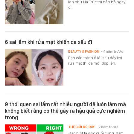
len như Hà Trúc thì nên bỏ ngay
đi.
6 sai lầm khi rửa mặt khiến da xấu đi
BEAUTY & FASHION
- 4 năm trước
Bạn cần tránh 6 lỗi sau đây khi
rửa mặt thì da mới đẹp lên.
9 thói quen sai lầm rất nhiều người đã luôn làm mà
không biết rằng có thể gây ra hậu quả cực nghiêm
trọng
THẾ GIỚI ĐÓ ĐÂY
- 7 năm trước
Đặc biệt là việc cuối cùng, dám