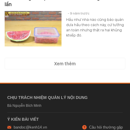
lần
- 9 năm trước
Hầu như nhà nào cũng bảo quản
dưa hấu theo cách này, cứ tưởng
an toàn nhưng thật ra hại khủng
khiếp đó.
Xem thêm
CHỊU TRÁCH NHIỆM QUẢN LÝ NỘI DUNG
Bà Nguyễn Bích Minh
Ý KIẾN BÀI VIẾT
bandoc@kenh14.vn
Câu hỏi thường gặp