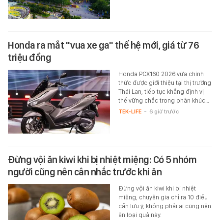
Honda ra mắt "vua xe ga" thế hệ mới, giá từ 76
triệu đồng
Honda PCX160 2026 vừa chính
thức được giới thiệu tại thị trường
Thái Lan, tiếp tục khẳng định vị
thế vững chắc trong phân khúc…
TEK-LIFE
-
6 giờ trước
Đừng vội ăn kiwi khi bị nhiệt miệng: Có 5 nhóm
người cũng nên cân nhắc trước khi ăn
Đừng vội ăn kiwi khi bị nhiệt
miệng, chuyên gia chỉ ra 10 điều
cần lưu ý, không phải ai cũng nên
ăn loại quả này.