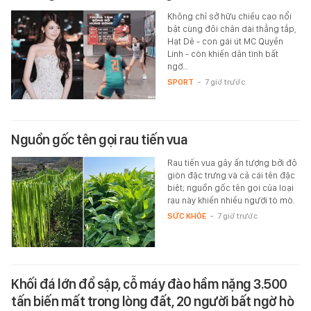
Không chỉ sở hữu chiều cao nổi
bật cùng đôi chân dài thẳng tắp,
Hạt Dẻ - con gái út MC Quyền
Linh - còn khiến dân tình bất
ngờ…
SPORT
-
7 giờ trước
Nguồn gốc tên gọi rau tiến vua
Rau tiến vua gây ấn tượng bởi độ
giòn đặc trưng và cả cái tên đặc
biệt; nguồn gốc tên gọi của loại
rau này khiến nhiều người tò mò.
SỨC KHỎE
-
7 giờ trước
Khối đá lớn đổ sập, cỗ máy đào hầm nặng 3.500
tấn biến mất trong lòng đất, 20 người bất ngờ hò