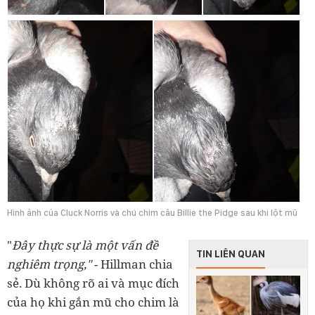
Hình ảnh của Cluck Norris và chú chim câu Billie the Pidge sau khi lột mũ
"
Đây thực sự là một vấn đề
TIN LIÊN QUAN
nghiêm trọng,"
- Hillman chia
sẻ. Dù không rõ ai và mục đích
của họ khi gắn mũ cho chim là