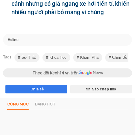
cảnh nhưng có giá ngang xe hơi tiền tỉ, khiến
nhiều người phải bỏ mạng vì chúng
Helino
Tags
Sự Thật
Khoa Học
Khám Phá
Chim Bồ Câ
Theo dõi Kenh14.vn trên
Chia sẻ
Sao chép link
CÙNG MỤC
ĐANG HOT