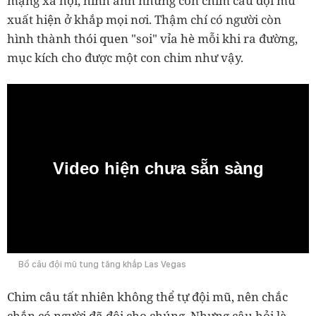
mạng xã hội, hình ảnh những con chim câu đội mũ
xuất hiện ở khắp mọi nơi. Thậm chí có người còn
hình thành thói quen "soi" vỉa hè mỗi khi ra đường,
mục kích cho được một con chim như vậy.
Video hiện chưa sẵn sàng
0:00
Bồ câu đội mũ tung tăng khắp Las Vegas
Chim câu tất nhiên không thể tự đội mũ, nên chắc
chắn có người đã đội cho chúng. Nhưng câu hỏi là