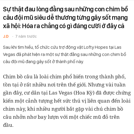
Sự thật đau lòng đằng sau những con chim bồ
câu đội mũ siêu dễ thương từng gây sốt mạng
xã hội: Hóa ra chẳng có gì đáng cười ở đây cả
J.D
7 năm trước
Sau khi tìm hiểu, tổ chức cứu trợ động vật Lofty Hopes tại Las
Vegas đã phát hiện ra một sự thật đằng sau những con chim bồ
câu đội mũ đang gây sốt ở thành phố này.
Chim bồ câu là loài chim phổ biến trong thành phố,
tồn tại ở rất nhiều nơi trên thế giới. Nhưng vài tuần
gần đây, cư dân tại Las Vegas (Hoa Kỳ) đã được chứng
kiến một cảnh tượng hết sức thú vị liên quan đến loài
chim này, khi nhiều người bắt gặp vài chú chim bồ
câu nhởn nhơ bay lượn với một chiếc mũ đỏ trên
đầu.