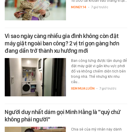
15.000 tài khoản vào tháng 6 tại…
MONEY.14
-
7 giờ trước
Vì sao ngày càng nhiều gia đình không còn đặt
máy giặt ngoài ban công? 2 vị trí gọn gàng hơn
đang dần trở thành xu hướng mới
Ban công từng được tận dụng để
đặt máy giặt vì gần khu vực phơi
đồ và không chiếm diện tích bên
trong nhà. Thế nhưng khi nhu
cầu…
XEM MUA LUÔN
-
7 giờ trước
Người duy nhất dám gọi Minh Hằng là "quỷ chứ
không phải người"
Chia sẻ của mỹ nhân này dành