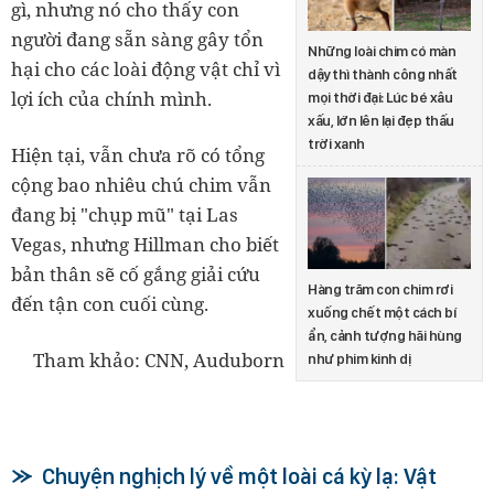
gì, nhưng nó cho thấy con
người đang sẵn sàng gây tổn
Những loài chim có màn
hại cho các loài động vật chỉ vì
dậy thì thành công nhất
lợi ích của chính mình.
mọi thời đại: Lúc bé xâu
xấu, lớn lên lại đẹp thấu
trời xanh
Hiện tại, vẫn chưa rõ có tổng
cộng bao nhiêu chú chim vẫn
đang bị "chụp mũ" tại Las
Vegas, nhưng Hillman cho biết
bản thân sẽ cố gắng giải cứu
Hàng trăm con chim rơi
đến tận con cuối cùng.
xuống chết một cách bí
ẩn, cảnh tượng hãi hùng
Tham khảo: CNN, Auduborn
như phim kinh dị
Chuyện nghịch lý về một loài cá kỳ lạ: Vật