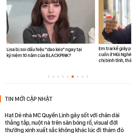
Em trai kể giây p
Lisa bị soi dấu hiệu "dao kéo" ngay tại
cuốn ở Mũi Nghê:
kỷ niệm 10 năm của BLACKPINK?
chị bình tĩnh, th
TIN MỚI CẬP NHẬT
Hạt Dẻ nhà MC Quyền Linh gây sốt với chân dài
thẳng tắp, nuột nà trên sân bóng rổ, visual đời
thường xinh xuất sắc không khác lúc đi thảm đỏ