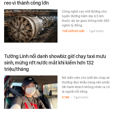
reo vì thành công lớn
Công nghệ cao mở đường cho
tuyến đường hầm dài 4,5 km
thuộc dự án giao thông hơn 280
nghìn tỷ đồng.
THẾ GIỚI ĐÓ ĐÂY
-
7 giờ trước
Tường Linh nổi danh showbiz giờ chạy taxi mưu
sinh, mừng rớt nước mắt khi kiếm hơn 132
triệu/tháng
Nữ diễn viên cho biết khi chạy xe
thường đeo khẩu trang nên phần
lớn hành khách không nhận ra cô
là người nổi tiếng.
STAR
-
7 giờ trước