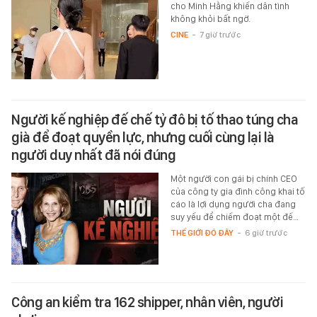
cho Minh Hằng khiến dân tình
không khỏi bất ngờ.
CINE
-
7 giờ trước
Người kế nghiệp đế chế tỷ đô bị tố thao túng cha
già để đoạt quyền lực, nhưng cuối cùng lại là
người duy nhất đã nói đúng
Một người con gái bị chính CEO
của công ty gia đình công khai tố
cáo là lợi dụng người cha đang
suy yếu để chiếm đoạt một đế…
THẾ GIỚI ĐÓ ĐÂY
-
6 giờ trước
Công an kiểm tra 162 shipper, nhân viên, người