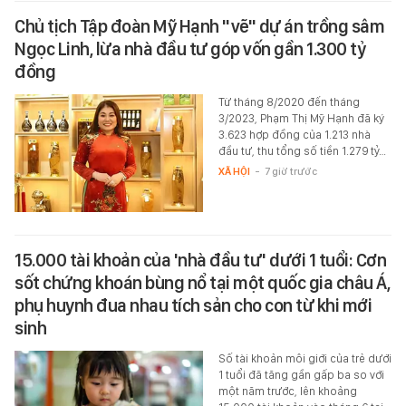
Chủ tịch Tập đoàn Mỹ Hạnh "vẽ" dự án trồng sâm
Ngọc Linh, lừa nhà đầu tư góp vốn gần 1.300 tỷ
đồng
Từ tháng 8/2020 đến tháng
3/2023, Phạm Thị Mỹ Hạnh đã ký
3.623 hợp đồng của 1.213 nhà
đầu tư, thu tổng số tiền 1.279 tỷ…
XÃ HỘI
-
7 giờ trước
15.000 tài khoản của 'nhà đầu tư' dưới 1 tuổi: Cơn
sốt chứng khoán bùng nổ tại một quốc gia châu Á,
phụ huynh đua nhau tích sản cho con từ khi mới
sinh
Số tài khoản môi giới của trẻ dưới
1 tuổi đã tăng gần gấp ba so với
một năm trước, lên khoảng