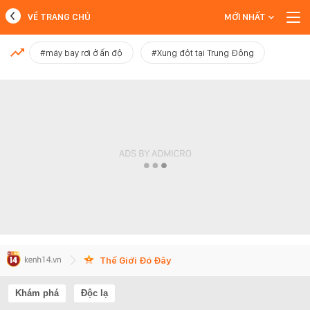
VỀ TRANG CHỦ
MỚI NHẤT
MỚI NHẤT
#máy bay rơi ở ấn độ
#Xung đột tại Trung Đông
Xem thêm
Thế Giới Đó Đây
Khám phá
Độc lạ