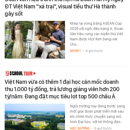
ĐT Việt Nam "xả trại", visual tiểu thư Hà thành
gây sốt
Khép lại vòng bảng ASEAN Cup
2026 với ngôi đầu bảng A, Đoàn
Văn Hậu cùng các tuyển thủ Việt
Nam được HLV Kim Sang-sik
cho…
SPORT
-
6 giờ trước
Việt Nam vừa có thêm 1 đại học cán mốc doanh
thu 1.000 tỷ đồng, trả lương giảng viên hơn 200
tỷ/năm: Đang đặt mục tiêu lọt top 500 châu Á
Ngôi trường này đang bước sang
một giai đoạn phát triển mới sau
khi chính thức chuyển sang mô
hình Đại học, với hệ thống đào…
HỌC ĐƯỜNG
-
6 giờ trước