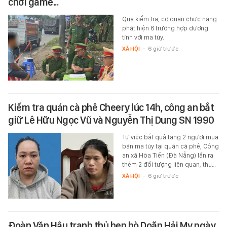
chơi game...
Qua kiểm tra, cơ quan chức năng
phát hiện 6 trường hợp dương
tính với ma túy.
XÃ HỘI
-
6 giờ trước
Kiểm tra quán cà phê Cheery lúc 14h, công an bắt
giữ Lê Hữu Ngọc Vũ và Nguyễn Thị Dung SN 1990
Từ việc bắt quả tang 2 người mua
bán ma túy tại quán cà phê, Công
an xã Hòa Tiến (Đà Nẵng) lần ra
thêm 2 đối tượng liên quan, thu…
XÃ HỘI
-
6 giờ trước
Đoàn Văn Hậu tranh thủ hẹn hò Doãn Hải My ngày