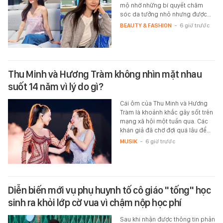
mộ nhờ những bí quyết chăm
sóc da tưởng nhỏ nhưng được…
BEAUTY & FASHION
-
6 giờ trước
Thu Minh và Hương Tràm không nhìn mặt nhau
suốt 14 năm vì lý do gì?
Cái ôm của Thu Minh và Hương
Tràm là khoảnh khắc gây sốt trên
mạng xã hội một tuần qua. Các
khán giả đã chờ đợi quá lâu để…
MUSIK
-
6 giờ trước
Diễn biến mới vụ phụ huynh tố cô giáo "tống" học
sinh ra khỏi lớp cờ vua vì chậm nộp học phí
Sau khi nhận được thông tin phản