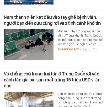
Nam thanh niên kẹt đầu vào tay ghế bệnh viện,
người bạn đến cứu cũng rơi vào tình cảnh khó tin
Một sự cố hy hữu xảy ra tại bệnh
viện ở Trùng Khánh (Trung Quốc),
khi một người đàn ông bị mắc cổ
vào khe ghế lúc ngủ quên và…
THẾ GIỚI ĐÓ ĐÂY
-
6 giờ trước
Vợ chồng chủ trang trại lợn ở Trung Quốc rơi vào
cảnh tán gia bại sản, mất trắng 15 triệu USD vì án
oan
Sau khi được trả tự do, vợ chồng
nông dân Trung Quốc mất trắng
cơ nghiệp và phải gánh khoản nợ
hơn 30 triệu nhân dân tệ.