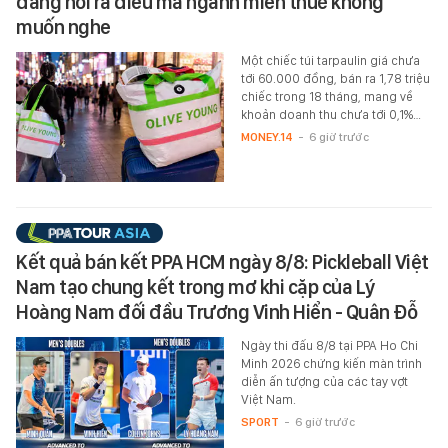
đang nói ra điều mà ngành miễn thuế không
muốn nghe
Một chiếc túi tarpaulin giá chưa
tới 60.000 đồng, bán ra 1,78 triệu
chiếc trong 18 tháng, mang về
khoản doanh thu chưa tới 0,1%…
MONEY.14
-
6 giờ trước
Kết quả bán kết PPA HCM ngày 8/8: Pickleball Việt
Nam tạo chung kết trong mơ khi cặp của Lý
Hoàng Nam đối đầu Trương Vinh Hiển - Quân Đỗ
Ngày thi đấu 8/8 tại PPA Ho Chi
Minh 2026 chứng kiến màn trình
diễn ấn tượng của các tay vợt
Việt Nam.
SPORT
-
6 giờ trước