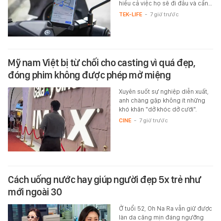
hiểu cả việc họ sẽ đi đâu và cần…
TEK-LIFE
-
7 giờ trước
Mỹ nam Việt bị từ chối cho casting vì quá đẹp,
đóng phim không được phép mở miệng
Xuyên suốt sự nghiệp diễn xuất,
anh chàng gặp không ít những
khó khăn "dở khóc dở cười".
CINE
-
7 giờ trước
Cách uống nước hay giúp người đẹp 5x trẻ như
mới ngoài 30
Ở tuổi 52, Oh Na Ra vẫn giữ được
làn da căng mịn đáng ngưỡng