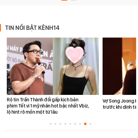
TIN NỔI BẬT KÊNH14
Rộ tin Trấn Thành đổi gấp kịch bản
Vợ Song Joong K
phim Tết vì 1 mỹ nhân hot bậc nhất Vbiz,
trước khi dính tin
lộ hint rõ mồn một từ lâu