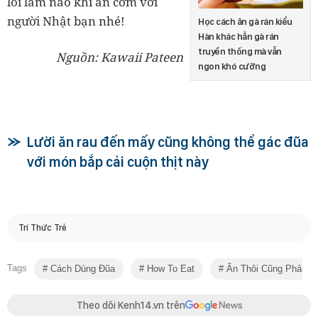
lỗi lầm nào khi ăn cơm với
người Nhật bạn nhé!
Học cách ăn gà rán kiểu
Hàn khác hẳn gà rán
truyền thống mà vẫn
Nguồn: Kawaii Pateen
ngon khó cưỡng
Lười ăn rau đến mấy cũng không thể gác đũa
với món bắp cải cuộn thịt này
Trí Thức Trẻ
Tags
Cách Dùng Đũa
How To Eat
Ăn Thôi Cũng Phải Bi
Theo dõi Kenh14.vn trên