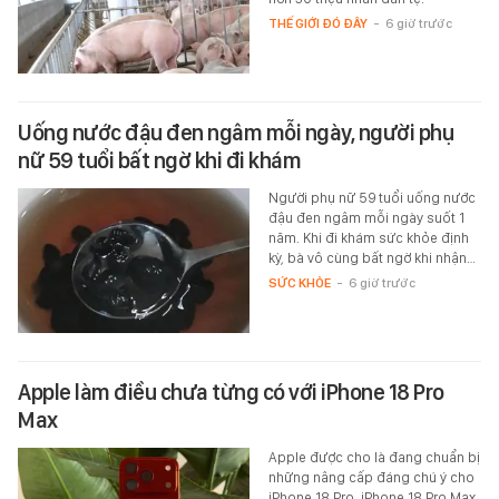
THẾ GIỚI ĐÓ ĐÂY
-
6 giờ trước
Uống nước đậu đen ngâm mỗi ngày, người phụ
nữ 59 tuổi bất ngờ khi đi khám
Người phụ nữ 59 tuổi uống nước
đậu đen ngâm mỗi ngày suốt 1
năm. Khi đi khám sức khỏe định
kỳ, bà vô cùng bất ngờ khi nhận…
SỨC KHỎE
-
6 giờ trước
Apple làm điều chưa từng có với iPhone 18 Pro
Max
Apple được cho là đang chuẩn bị
những nâng cấp đáng chú ý cho
iPhone 18 Pro, iPhone 18 Pro Max.