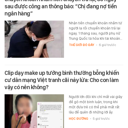
sau được công an thông báo: “Chị đang nợ tiền
ngân hàng”
Nhận tiền chuyển khoản nhầm từ
người lạ rồi chuyển khoản trả lại
ngay, 1 tháng sau, người phụ nữ
Trung Quốc tá hỏa khi tài khoản…
THẾ GIỚI ĐÓ ĐÂY
-
6 giờ trước
Clip dạy make up tưởng bình thường bỗng khiến
cư dân mạng Việt tranh cãi nảy lửa: Cho con làm
vậy có nên không?
Người lớn đôi khi chỉ mất vài giây
để gõ một bình luận, trong khi
một đứa trẻ có thể phải mất rất
lâu để quên đi những lời ấy.
HỌC ĐƯỜNG
-
5 giờ trước