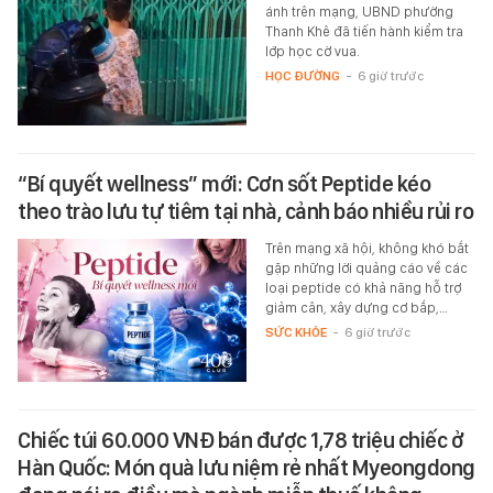
ánh trên mạng, UBND phường
Thanh Khê đã tiến hành kiểm tra
lớp học cờ vua.
HỌC ĐƯỜNG
-
6 giờ trước
“Bí quyết wellness” mới: Cơn sốt Peptide kéo
theo trào lưu tự tiêm tại nhà, cảnh báo nhiều rủi ro
Trên mạng xã hội, không khó bắt
gặp những lời quảng cáo về các
loại peptide có khả năng hỗ trợ
giảm cân, xây dựng cơ bắp,…
SỨC KHỎE
-
6 giờ trước
Chiếc túi 60.000 VNĐ bán được 1,78 triệu chiếc ở
Hàn Quốc: Món quà lưu niệm rẻ nhất Myeongdong