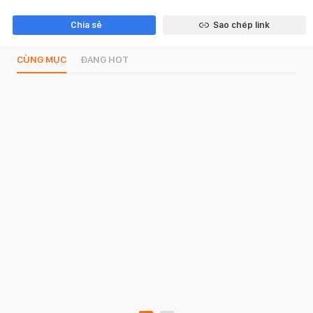
Chia sẻ
Sao chép link
CÙNG MỤC
ĐANG HOT