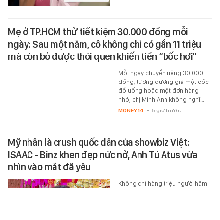
Mẹ ở TP.HCM thử tiết kiệm 30.000 đồng mỗi
ngày: Sau một năm, cô không chỉ có gần 11 triệu
mà còn bỏ được thói quen khiến tiền “bốc hơi”
Mỗi ngày chuyển riêng 30.000
đồng, tương đương giá một cốc
đồ uống hoặc một đơn hàng
nhỏ, chị Minh Anh không nghĩ…
MONEY.14
-
5 giờ trước
Mỹ nhân là crush quốc dân của showbiz Việt:
ISAAC - Binz khen đẹp nức nở, Anh Tú Atus vừa
nhìn vào mắt đã yêu
Không chỉ hàng triệu người hâm
mộ, đến những sao nam hot bậc
nhất Vbiz cũng phải đổ rạp trước