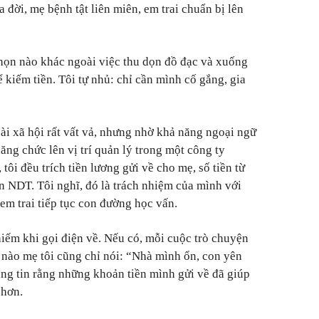
 đời, mẹ bệnh tật liên miên, em trai chuẩn bị lên
chọn nào khác ngoài việc thu dọn đồ đạc và xuống
iếm tiền. Tôi tự nhủ: chỉ cần mình cố gắng, gia
i xã hội rất vất vả, nhưng nhờ khả năng ngoại ngữ
hăng chức lên vị trí quản lý trong một công ty
tôi đều trích tiền lương gửi về cho mẹ, số tiền từ
ìn NDT. Tôi nghĩ, đó là trách nhiệm của mình với
 em trai tiếp tục con đường học vấn.
hiếm khi gọi điện về. Nếu có, mỗi cuộc trò chuyện
c nào mẹ tôi cũng chỉ nói: “Nhà mình ổn, con yên
àng tin rằng những khoản tiền mình gửi về đã giúp
 hơn.