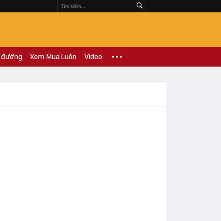
 đường
Xem Mua Luôn
Video