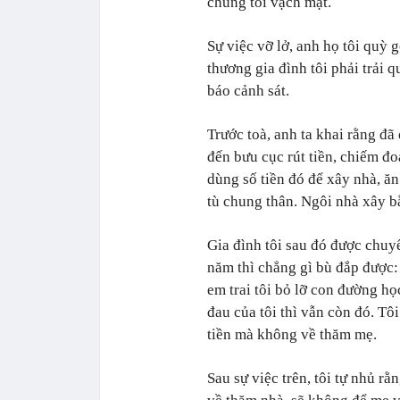
chúng tôi vạch mặt.
Sự việc vỡ lở, anh họ tôi quỳ g
thương gia đình tôi phải trải 
báo cảnh sát.
Trước toà, anh ta khai rằng đã
đến bưu cục rút tiền, chiếm đo
dùng số tiền đó để xây nhà, ăn
tù chung thân. Ngôi nhà xây bằ
Gia đình tôi sau đó được chuy
năm thì chẳng gì bù đắp được: 
em trai tôi bỏ lỡ con đường họ
đau của tôi thì vẫn còn đó. Tô
tiền mà không về thăm mẹ.
Sau sự việc trên, tôi tự nhủ rằ