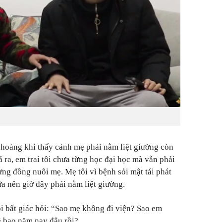
 hoàng khi thấy cảnh mẹ phải nằm liệt giường còn
á ra, em trai tôi chưa từng học đại học mà vẫn phải
ng đồng nuôi mẹ. Mẹ tôi vì bệnh sỏi mật tái phát
 nên giờ đây phải nằm liệt giường.
i bất giác hỏi: “Sao mẹ không đi viện? Sao em
ề bao năm nay đâu rồi?