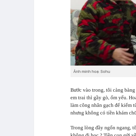
Ảnh minh hoạ: Sohu
Bước vào trong, tôi càng bàng
em trai thì gầy gò, ốm yếu. Ho
làm công nhân gạch để kiếm từ
nhưng không có tiền khám chữa
Trong lòng đầy ngổn ngang, tô
không đi học ? Tiền con gửi v