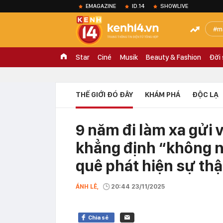
EMAGAZINE
ID.14
SHOWLIVE
m
Star
Ciné
Musik
Beauty & Fashion
Đời
THẾ GIỚI ĐÓ ĐÂY
KHÁM PHÁ
ĐỘC LẠ
9 năm đi làm xa gửi 
khẳng định “không n
quê phát hiện sự thậ
ÁNH LÊ,
20:44 23/11/2025
Chia sẻ