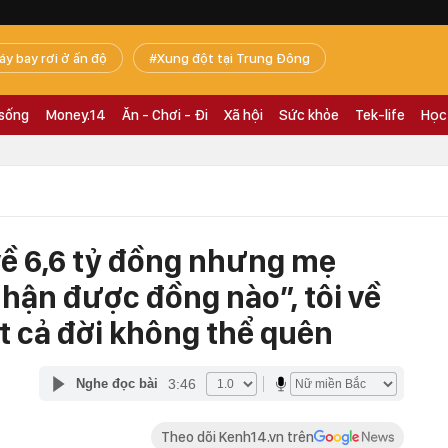
áy bay rơi ở ấn độ
Xung đột tại Trung Đông
 sống
Money.14
Ăn - Chơi - Đi
Xã hội
Sức khỏe
Tek-life
Học
về 6,6 tỷ đồng nhưng mẹ
hận được đồng nào”, tôi về
t cả đời không thể quên
3:46
Nghe đọc bài
Theo dõi Kenh14.vn trên