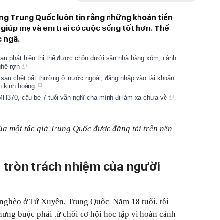
ông Trung Quốc luôn tin rằng những khoản tiền
 giúp mẹ và em trai có cuộc sống tốt hơn. Thế
 ngã.
au phát hiện thi thể được chôn dưới sân nhà hàng xóm, cảnh
 ghê rợn
g sau chết bất thường ở nước ngoài, đăng nhập vào tài khoản
n kinh hoàng
MH370, cậu bé 7 tuổi vẫn nghĩ cha mình đi làm xa chưa về
của một tác giả Trung Quốc được đăng tải trên nền
 tròn trách nhiệm của người
h nghèo ở Tứ Xuyên, Trung Quốc. Năm 18 tuổi, tôi
hưng buộc phải từ chối cơ hội học tập vì hoàn cảnh