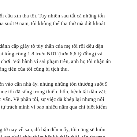
ối cầu xin tha tội. Tuy nhiên sau tất cả những tổn
qua suốt 9 năm, tôi không thể tha thứ mà dứt khoát
 đánh cắp giấy tờ tùy thân của mẹ tôi rồi đều đặn
ạt tổng cộng 1,8 triệu NDT (hơn 6,6 tỷ đồng) và
 chơi. Với hành vi sai phạm trên, anh họ tôi nhận án
ng tiền của tôi cũng bị tịch thu.
ển vào căn nhà ấy, nhưng những tổn thương suốt 9
mẹ tôi đã sống trong thiếu thốn, bệnh tật dằn vặt;
c vấn. Về phần tôi, sự việc đã khép lại nhưng nỗi
i tự trách mình vì bao nhiêu năm qua chỉ biết kiếm
ng từ nay về sau, dù bận đến mấy, tôi cũng sẽ luôn