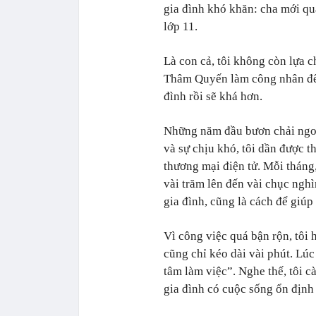
gia đình khó khăn: cha mới qua
lớp 11.
Là con cả, tôi không còn lựa 
Thâm Quyến làm công nhân để k
đình rồi sẽ khá hơn.
Những năm đầu bươn chải ngoà
và sự chịu khó, tôi dần được t
thương mại điện tử. Mỗi tháng, 
vài trăm lên đến vài chục ngh
gia đình, cũng là cách để giúp
Vì công việc quá bận rộn, tôi 
cũng chỉ kéo dài vài phút. Lú
tâm làm việc”. Nghe thế, tôi c
gia đình có cuộc sống ổn định