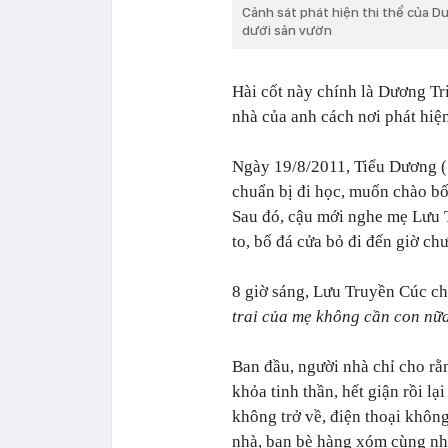
Cảnh sát phát hiện thi thể của D
dưới sân vườn
Hài cốt này chính là Dương Tr
nhà của anh cách nơi phát hiệ
Ngày 19/8/2011, Tiểu Dương (
chuẩn bị đi học, muốn chào bố
Sau đó, cậu mới nghe mẹ Lưu T
to, bố đá cửa bỏ đi đến giờ chư
8 giờ sáng, Lưu Truyền Cúc 
trai của mẹ không cần con nữa.
Ban đầu, người nhà chỉ cho r
khỏa tinh thần, hết giận rồi lạ
không trở về, điện thoại khôn
nhà, bạn bè hàng xóm cùng nha