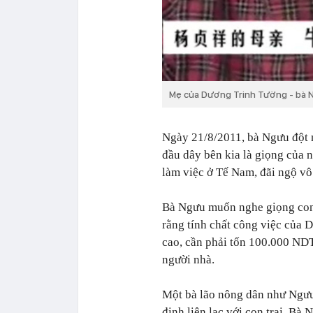
Mẹ của Dương Trinh Tường - bà 
Ngày 21/8/2011, bà Ngưu đột 
đầu dây bên kia là giọng của
làm việc ở Tế Nam, đãi ngộ vô
Bà Ngưu muốn nghe giọng con t
rằng tính chất công việc của 
cao, cần phải tốn 100.000 NDT
người nhà.
Một bà lão nông dân như Ngưu
định liên lạc với con trai. B