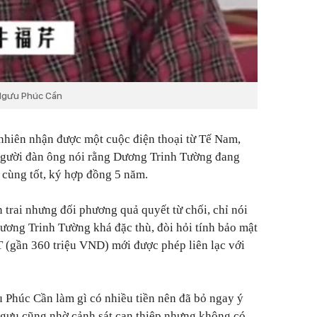
Ngưu Phúc Cần
nhiên nhận được một cuộc điện thoại từ Tế Nam,
 người đàn ông nói rằng Dương Trinh Tường đang
 cùng tốt, ký hợp đồng 5 năm.
rai nhưng đối phương quả quyết từ chối, chỉ nói
Dương Trinh Tường khá đặc thù, đòi hỏi tính bảo mật
 (gần 360 triệu VND) mới được phép liên lạc với
 Phúc Cần làm gì có nhiều tiền nên đã bỏ ngay ý
à Ngưu cũng nhờ cảnh sát can thiệp nhưng không có