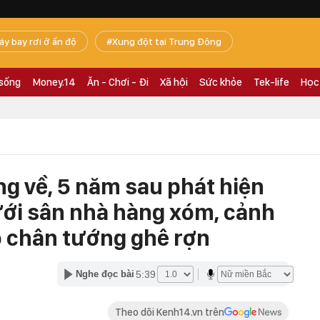
áy bay rơi ở ấn độ
Xung đột tại Trung Đông
 sống
Money.14
Ăn - Chơi - Đi
Xã hội
Sức khỏe
Tek-life
Học
g về, 5 năm sau phát hiện
ưới sân nhà hàng xóm, cảnh
lộ chân tướng ghê rợn
5:39
Nghe đọc bài
Theo dõi Kenh14.vn trên