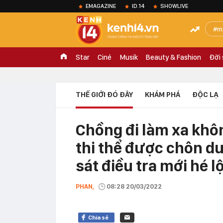
EMAGAZINE
ID.14
SHOWLIVE
m
Star
Ciné
Musik
Beauty & Fashion
Đời
THẾ GIỚI ĐÓ ĐÂY
KHÁM PHÁ
ĐỘC LẠ
Chồng đi làm xa khôn
thi thể được chôn d
sát điều tra mới hé 
PHAN,
08:28 20/03/2022
Chia sẻ