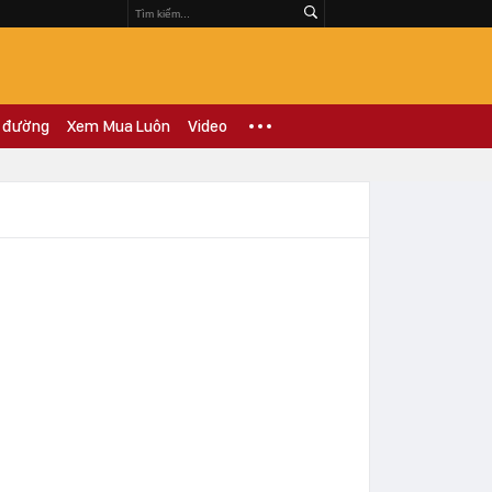
 đường
Xem Mua Luôn
Video