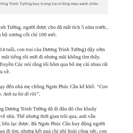
ương Trinh Tường bọc trong túi ni lông màu xanh chôn
inh Tường, người được cho đã mất tích 5 năm trước,
n bộ xương cốt chỉ 100 mét.
14 tuổi, con trai của Dương Trinh Tường) dậy sớm
 một tiếng rồi mới đi nhưng mãi không tìm thấy.
ruyền Cúc nói rằng tối hôm qua bố mẹ cãi nhau rất
a về.
chạy đến nhà mẹ chồng Ngưu Phúc Cần kể khổ:
“Con
 Anh ta bỏ đi rồi”.
ằng Dương Trinh Tường đã đi đâu đó cho khuây
i về nhà. Thế nhưng thời gian trôi qua, anh vẫn
g liên lạc được. Bà Ngưu Phúc Cần huy động người
u đi tìm, nhưng kết quả chỉ phí hoài công sức, con