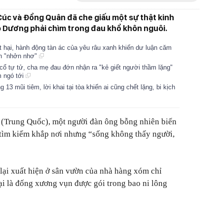
Cúc và Đổng Quân đã che giấu một sự thật kinh
ọ Dương phải chìm trong đau khổ khôn nguôi.
t hại, hành động tàn ác của yêu râu xanh khiến dư luận căm
ẫn "nhởn nhơ"
o cổ tự tử, cha mẹ đau đớn nhận ra "kẻ giết người thầm lặng"
 ngó tới
 13 mũi tiêm, lời khai tại tòa khiến ai cũng chết lặng, bi kịch
 (Trung Quốc), một người đàn ông bỗng nhiên biến
 tìm kiếm khắp nơi nhưng “sống không thấy người,
 lại xuất hiện ở sân vườn của nhà hàng xóm chỉ
ại là đống xương vụn được gói trong bao ni lông