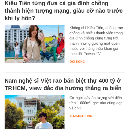
Kiều Tiên từng đưa cả gia đình chồng
thành hiện tượng mạng, giàu cỡ nào trước
khi ly hôn?
Không chỉ Kiều Tiên, chồng, mẹ
chồng và nhiều thành viên trong
gia đình chồng cũng từng trở
thành những gương mặt quen
thuộc với hàng triệu khán giả
theo dõi Yewon TV.
ĐỜI SỐNG
-
Nam nghệ sĩ Việt rao bán biệt thự 400 tỷ ở
TP.HCM, view đắc địa hướng thẳng ra biển
Cơ ngơi gây ấn tượng với diện
tích 1.600m², góc nào cũng đẹp
và chill.
XEM MUA LUÔN
-