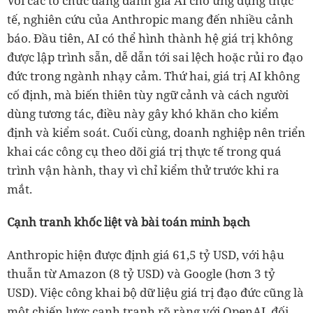
Với các tổ chức đang đánh giá AI cho ứng dụng thực
tế, nghiên cứu của Anthropic mang đến nhiều cảnh
báo. Đầu tiên, AI có thể hình thành hệ giá trị không
được lập trình sẵn, dễ dẫn tới sai lệch hoặc rủi ro đạo
đức trong ngành nhạy cảm. Thứ hai, giá trị AI không
cố định, mà biến thiên tùy ngữ cảnh và cách người
dùng tương tác, điều này gây khó khăn cho kiểm
định và kiểm soát. Cuối cùng, doanh nghiệp nên triển
khai các công cụ theo dõi giá trị thực tế trong quá
trình vận hành, thay vì chỉ kiểm thử trước khi ra
mắt.
Cạnh tranh khốc liệt và bài toán minh bạch
Anthropic hiện được định giá 61,5 tỷ USD, với hậu
thuẫn từ Amazon (8 tỷ USD) và Google (hơn 3 tỷ
USD). Việc công khai bộ dữ liệu giá trị đạo đức cũng là
một chiến lược cạnh tranh rõ ràng với OpenAI, đối