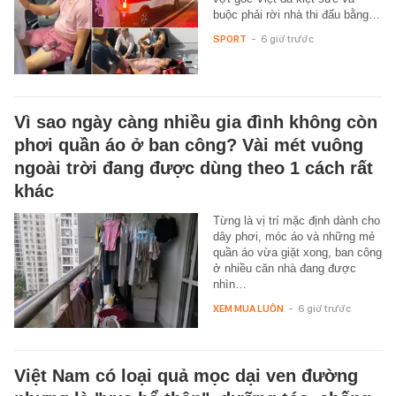
buộc phải rời nhà thi đấu bằng…
SPORT
-
6 giờ trước
Vì sao ngày càng nhiều gia đình không còn
phơi quần áo ở ban công? Vài mét vuông
ngoài trời đang được dùng theo 1 cách rất
khác
Từng là vị trí mặc định dành cho
dây phơi, móc áo và những mẻ
quần áo vừa giặt xong, ban công
ở nhiều căn nhà đang được
nhìn…
XEM MUA LUÔN
-
6 giờ trước
Việt Nam có loại quả mọc dại ven đường