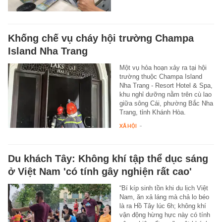
Khống chế vụ cháy hội trường Champa
Island Nha Trang
Một vụ hỏa hoạn xảy ra tại hội
trường thuộc Champa Island
Nha Trang - Resort Hotel & Spa,
khu nghỉ dưỡng nằm trên cù lao
giữa sông Cái, phường Bắc Nha
Trang, tỉnh Khánh Hòa.
XÃ HỘI
-
Du khách Tây: Không khí tập thể dục sáng
ở Việt Nam 'có tính gây nghiện rất cao'
“Bí kíp sinh tồn khi du lịch Việt
Nam, ăn xả láng mà chả lo béo
là ra Hồ Tây lúc 6h; không khí
vận động hừng hực này có tính