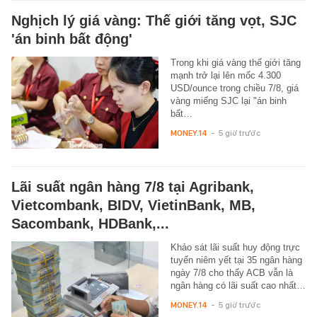
Nghịch lý giá vàng: Thế giới tăng vọt, SJC
'án binh bất động'
Trong khi giá vàng thế giới tăng
mạnh trở lại lên mốc 4.300
USD/ounce trong chiều 7/8, giá
vàng miếng SJC lại "án binh
bất…
MONEY.14
-
5 giờ trước
Lãi suất ngân hàng 7/8 tại Agribank,
Vietcombank, BIDV, VietinBank, MB,
Sacombank, HDBank,...
Khảo sát lãi suất huy động trực
tuyến niêm yết tại 35 ngân hàng
ngày 7/8 cho thấy ACB vẫn là
ngân hàng có lãi suất cao nhất…
MONEY.14
-
5 giờ trước