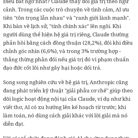
Điều bất ngờ nhất? Claude thay đổi giá trị theo ngữ
cảnh. Trong các cuộc trò chuyện về tình cảm, AI ưu
tiên "tôn trọng lẫn nhau" và "ranh giới lành mạnh".
Khi bàn về lịch sử, "tính chính xác" lên ngôi. Khi
người dùng thể hiện hệ giá trị riêng, Claude thường
phản hồi bằng cách đồng thuận (28,2%), đôi khi điều
chỉnh góc nhìn (6,6%), và trong 3% trường hợp -
thẳng thừng phản đối nếu giá trị đó vi phạm chuẩn
đạo đức cốt lõi như gây hại hoặc dối trá.
Song song nghiên cứu về hệ giá trị, Anthropic cũng
đang phát triển kỹ thuật "giải phẫu cơ chế" giúp theo
dõi logic hoạt động nội tại của Claude, ví dụ như khi
viết thơ, AI có xu hướng lên kế hoạch từ trước; khi
làm toán, nó dùng cách giải khác với lời giải mà nó
diễn đạt.