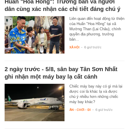
Huấn "Hoa Hồng": Trưởng bản và người
dân cùng xác nhận các chi tiết đáng chú ý
Liên quan đến hoạt động từ thiện
của Huấn "Hoa Hồng" tại xã
Mường Than (Lai Châu), chính
quyền địa phương, trưởng
bản…
XÃ HỘI
-
6 giờ trước
2 ngày trước - 5/8, sân bay Tân Sơn Nhất
ghi nhận một máy bay lạ cất cánh
Chiếc máy bay này có gì mà lại
được coi là khác lạ và được
chú ý nhiều hơn những chiếc
máy bay khác?
ĂN - CHƠI - ĐI
-
6 giờ trước