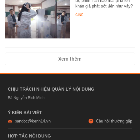
Bộ phim Hàn nào mà lại khiến
khán giả phát sốt đến như vậy?
CINE
-
Xem thêm
CHỊU TRÁCH NHIỆM QUẢN LÝ NỘI DUNG
Bà Nguyễn Bích Minh
Ý KIẾN BÀI VIẾT
bandoc@kenh14.vn
Câu hỏi thường gặp
HỢP TÁC NỘI DUNG