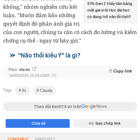
51% Gen Z thấy tấm bằng
không," nhóm nghiên cứu kết
mất giá vì AI: Học đại học
luận. "Muốn đảm bảo những
có đang trở nên lỗi thời?
quyết định đó phản ánh giá trị
của con người, chúng ta cần có cách đo lường và kiểm
chứng cụ thể - ngay từ bây giờ."
"Não thối kiểu Ý" là gì?
Theo
vtv.vn
Copy link
04/05/2025 15:04 (GMT +7)
Tags
AI
Claude
Theo dõi Kenh14.vn trên
Chia sẻ
Sao chép link
CÙNG MỤC
ĐANG HOT