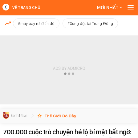
MỚI NHẤT
VỀ TRANG CHỦ
MỚI NHẤT
#máy bay rơi ở ấn độ
#Xung đột tại Trung Đông
Xem thêm
Thế Giới Đó Đây
700.000 cuộc trò chuyện hé lộ bí mật bất ngờ: