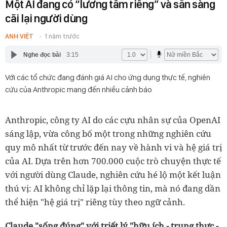
Một AI đang có “lương tâm riêng” và sẵn sàng
cãi lại người dùng
ANH VIỆT
1 năm trước
Nghe đọc bài
3:15
Với các tổ chức đang đánh giá AI cho ứng dụng thực tế, nghiên
cứu của Anthropic mang đến nhiều cảnh báo
Anthropic, công ty AI do các cựu nhân sự của OpenAI
sáng lập, vừa công bố một trong những nghiên cứu
quy mô nhất từ trước đến nay về hành vi và hệ giá trị
của AI. Dựa trên hơn 700.000 cuộc trò chuyện thực tế
với người dùng Claude, nghiên cứu hé lộ một kết luận
thú vị: AI không chỉ lặp lại thông tin, mà nó đang dần
thể hiện "hệ giá trị" riêng tùy theo ngữ cảnh.
Claude "sống đúng" với triết lý "hữu ích - trung thực -