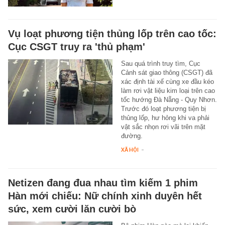
Vụ loạt phương tiện thủng lốp trên cao tốc:
Cục CSGT truy ra 'thủ phạm'
Sau quá trình truy tìm, Cục
Cảnh sát giao thông (CSGT) đã
xác định tài xế cùng xe đầu kéo
làm rơi vật liệu kim loại trên cao
tốc hướng Đà Nẵng - Quy Nhơn.
Trước đó loạt phương tiện bị
thủng lốp, hư hỏng khi va phải
vật sắc nhọn rơi vãi trên mặt
đường.
XÃ HỘI
-
Netizen đang đua nhau tìm kiếm 1 phim
Hàn mới chiếu: Nữ chính xinh duyên hết
sức, xem cười lăn cười bò