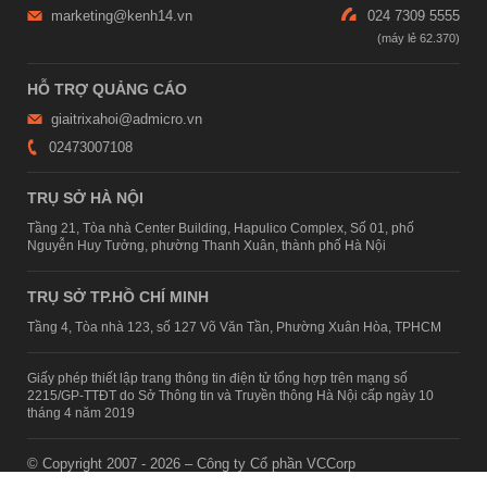
marketing@kenh14.vn
024 7309 5555
HỖ TRỢ QUẢNG CÁO
giaitrixahoi@admicro.vn
02473007108
TRỤ SỞ HÀ NỘI
Tầng 21, Tòa nhà Center Building, Hapulico Complex, Số 01, phố
Nguyễn Huy Tưởng, phường Thanh Xuân, thành phố Hà Nội
TRỤ SỞ TP.HỒ CHÍ MINH
Tầng 4, Tòa nhà 123, số 127 Võ Văn Tần, Phường Xuân Hòa, TPHCM
Giấy phép thiết lập trang thông tin điện tử tổng hợp trên mạng số
2215/GP-TTĐT do Sở Thông tin và Truyền thông Hà Nội cấp ngày 10
tháng 4 năm 2019
© Copyright 2007 - 2026 – Công ty Cổ phần VCCorp