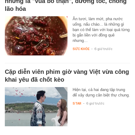
nhưng là "vua bổ thận", dưỡng tóc, chống
lão hóa
Ăn tươi, làm mứt, pha nước
uống, nấu cháo... là những gì
bạn có thể làm với loại quả từng
bị gắn liền với đồng quê
nhưng…
SỨC KHỎE
-
6 giờ trước
Cặp diễn viên phim giờ vàng Việt vừa công
khai yêu đã chốt kèo
Hiện tại, cả hai đang tập trung
để xây dựng căn biệt thự chung.
STAR
-
6 giờ trước