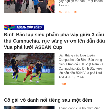
gây nghiện rất cao", một khách
Tây nói.
ĂN - CHƠI - ĐI
-
Đình Bắc lập siêu phẩm phá vây giữa 3 cầu
thủ Campuchia, rực sáng vươn lên dẫn đầu
Vua phá lưới ASEAN Cup
Bàn thắng vào lưới tuyển
Campucha của Đình Bắc trong
hiệp 1 trận đấu ĐT Việt Nam vs
Campuchia giúp Đình Bắc vươn
lên dẫn đầu BXH Vua phá lưới
ASEAN Cup 2026.
SPORT
-
Cô gái vô danh nổi tiếng sau một đêm
Thành công của bộ phim điện