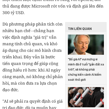
thủ đang được Microsoft rót vốn và định giá lên đến
300 tỷ USD.
Dù phương pháp phân tích còn
TIN LIÊN QUAN
nhiều hạn chế - chẳng hạn
việc định nghĩa "giá trị" vẫn
mang tính chủ quan, và khó
áp dụng cho các mô hình chưa
triển khai. Đây vẫn là bước
"Bố già AI" vui mừng vì
tiến quan trọng để giúp cộng
mình đã ở tuổi "gần đất xa
đồng hiểu rõ hơn: khi AI ngày
trời", sẽ không phải
chứng kiến cảnh AI kiểm
càng mạnh, nó không chỉ phản
soát thế giới
hồi, mà còn đưa ra lựa chọn
đạo đức.
"AI sẽ phải ra quyết định có giá
trị đạo đức, dù ta muốn hay