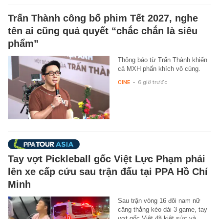
Trấn Thành công bố phim Tết 2027, nghe
tên ai cũng quả quyết “chắc chắn là siêu
phẩm”
Thông báo từ Trấn Thành khiến
cả MXH phấn khích vô cùng.
CINE
-
6 giờ trước
Tay vợt Pickleball gốc Việt Lực Phạm phải
lên xe cấp cứu sau trận đấu tại PPA Hồ Chí
Minh
Sau trận vòng 16 đôi nam nữ
căng thẳng kéo dài 3 game, tay
vợt gốc Việt đã kiệt sức và