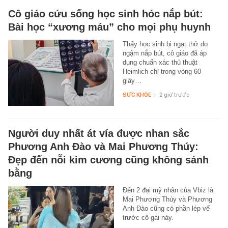
Cô giáo cứu sống học sinh hóc nắp bút:
Bài học “xương máu” cho mọi phụ huynh
Thấy học sinh bị ngạt thở do
ngậm nắp bút, cô giáo đã áp
dụng chuẩn xác thủ thuật
Heimlich chỉ trong vòng 60
giây…
SỨC KHỎE
-
2 giờ trước
Người duy nhất át vía được nhan sắc
Phương Anh Đào và Mai Phương Thúy:
Đẹp đến nỗi kim cương cũng không sánh
bằng
Đến 2 đại mỹ nhân của Vbiz là
Mai Phương Thúy và Phương
Anh Đào cũng có phần lép vế
trước cô gái này.