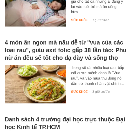
giá cho tất cả những ai đang ỷ
lại vào tuổi trẻ mà ăn uống
bừa…
SỨC KHỎE
-
7 giờ trước
4 món ăn ngon mà nấu dễ từ "vua của các
loại rau", giàu axit folic gấp 38 lần táo: Phụ
nữ ăn đều sẽ tốt cho dạ dày và sống thọ
Trong số rất nhiều loại rau, bắp
cải được mệnh danh là "Vua
rau", và vào mùa thu đông nó
dần trở thành nhân vật chính…
SỨC KHỎE
-
3 giờ trước
Danh sách 4 trường đại học trực thuộc Đại
học Kinh tế TP.HCM