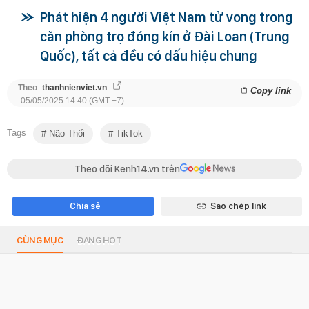
Phát hiện 4 người Việt Nam tử vong trong
căn phòng trọ đóng kín ở Đài Loan (Trung
Quốc), tất cả đều có dấu hiệu chung
Theo
thanhnienviet.vn
Copy link
05/05/2025 14:40 (GMT +7)
Tags
Não Thối
TikTok
Theo dõi Kenh14.vn trên
Chia sẻ
Sao chép link
CÙNG MỤC
ĐANG HOT