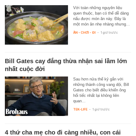
Với toàn những nguyên liệu
quen thuộc, bạn có thể dễ dàng
nấu được món ăn này. Đây là
một món ăn nhẹ nhàng nhưng…
ĂN - CHƠI - ĐI
-
1 giờ trước
Bill Gates cay đắng thừa nhận sai lầm lớn
nhất cuộc đời
Sau hơn nửa thế kỷ gắn với
những thành công vang dội, Bill
Gates cho biết điều khiến ông
hối tiếc nhất lại không liên
quan…
TEK-LIFE
-
1 giờ trước
4 thứ cha mẹ cho đi càng nhiều, con cái