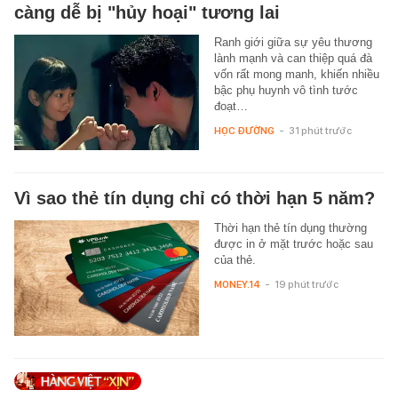
càng dễ bị "hủy hoại" tương lai
Ranh giới giữa sự yêu thương
lành mạnh và can thiệp quá đà
vốn rất mong manh, khiến nhiều
bậc phụ huynh vô tình tước
đoạt…
HỌC ĐƯỜNG
-
31 phút trước
Vì sao thẻ tín dụng chỉ có thời hạn 5 năm?
Thời hạn thẻ tín dụng thường
được in ở mặt trước hoặc sau
của thẻ.
MONEY.14
-
19 phút trước