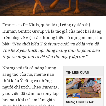
Francesco De Nittis, quản lý tại công ty tiếp thị
Human Centric Group và là tác giả của một bài đăng
trên blog về việc các thương hiệu sử dụng meme, cho
biết:
"Não thối kiểu Ý thật nực cười, và đó là vấn đề.
Thế hệ Z yêu thích nội dung mang tính tự phát, siêu
thực và được tạo ra để tiêu thụ ngay lập tức."
Nhưng với tất cả năng lượng
TIN LIÊN QUAN
sáng tạo của nó, meme não
thối kiểu Ý cũng có những
người chỉ trích. Theo
Parents
,
giáo viên đã cấm nó trong lớp
học sau khi trẻ em làm gián
Những trend TikTok