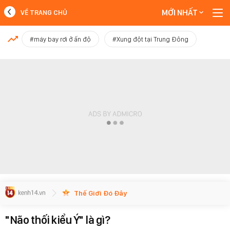
MỚI NHẤT
VỀ TRANG CHỦ
MỚI NHẤT
#máy bay rơi ở ấn độ
#Xung đột tại Trung Đông
Xem thêm
Thế Giới Đó Đây
"Não thối kiểu Ý" là gì?