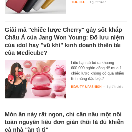
TEK-LIFE
-
1 giờ trước
Giải mã "chiếc lược Cherry" gây sốt khắp
Châu Á của Jang Won Young: Đồ lưu niệm
của idol hay "vũ khí" kinh doanh thiên tài
của Medicube?
Liệu bạn có bỏ ra khoảng
600.000 nghìn đồng để mua 1
chiếc lược không có quá nhiều
tính năng đặc biệt?
BEAUTY & FASHION
-
1 giờ trước
Món ăn này rất ngon, chỉ cần nấu một nồi
toàn nguyên liệu đơn giản thôi là đủ khiến
cả nhà "ăn tì tì"