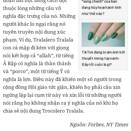
đoạn bài học bằng cách đọc
"sang chảnh" của bạn
thuộc lòng những câu vô
đang hủy hoại hành tinh
như thế nào?
nghĩa đặc trưng của nó. Những
người khác lo ngại rằng nó
tuyên truyền nội dung xúc
phạm. Ví dụ, Tralalero Tralala
con cá mập đi kèm với giọng
TikTok đang bị ám ảnh bởi
nói kết hợp cả “allah”, từ tiếng
thuyết móng tay xanh:
Ả Rập có nghĩa là thần thánh
Đây rốt cuộc là gì?
và “porco”, một từ tiếng Ý có
nghĩa là lợn. Điều này đã khiến một số người trong
cộng đồng Hồi giáo tức giận, khiến họ phải cầu xin
ngừng lặp lại cụm từ này và xin lỗi từ những người
nói rằng họ không nhận ra ý nghĩa của nó khi họ
chia sẻ nội dung Trocolero Tralala.
Nguồn: Forbes, NY Times