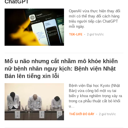
ChatGPT
OpenAI vừa thực hiện thay đổi
mới có thể thay đổi cách hàng
triệu người tiếp cận ChatGPT
mỗi ngày.
TEK-LIFE
-
2 giờ trước
Mổ u não nhưng cắt nhầm mô khỏe khiến
nữ bệnh nhân nguy kịch: Bệnh viện Nhật
Bản lên tiếng xin lỗi
Bệnh viện Đại học Kyoto (Nhật
Bản) vừa công bố một vụ tai
biến y khoa nghiêm trọng xảy ra
trong ca phẫu thuật cắt bỏ khối
u…
THẾ GIỚI ĐÓ ĐÂY
-
2 giờ trước