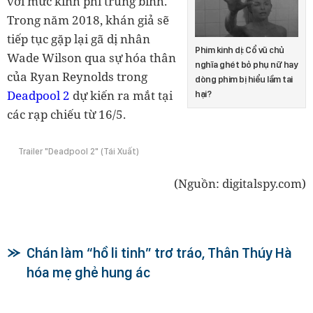
với mức kinh phí trung bình.
Trong năm 2018, khán giả sẽ
tiếp tục gặp lại gã dị nhân
Phim kinh dị: Cổ vũ chủ
Wade Wilson qua sự hóa thân
nghĩa ghét bỏ phụ nữ hay
của Ryan Reynolds trong
dòng phim bị hiểu lầm tai
Deadpool 2
dự kiến ra mắt tại
hại?
các rạp chiếu từ 16/5.
Trailer "Deadpool 2" (Tái Xuất)
(Nguồn: digitalspy.com)
Chán làm “hồ li tinh” trơ tráo, Thân Thúy Hà
hóa mẹ ghẻ hung ác