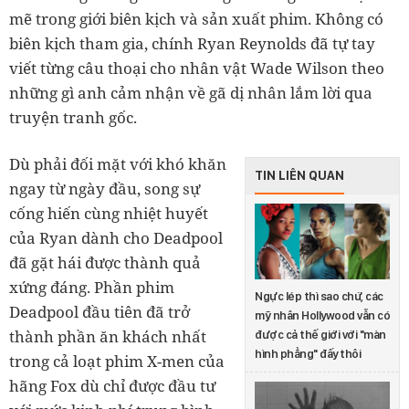
mẽ trong giới biên kịch và sản xuất phim. Không có
biên kịch tham gia, chính Ryan Reynolds đã tự tay
viết từng câu thoại cho nhân vật Wade Wilson theo
những gì anh cảm nhận về gã dị nhân lắm lời qua
truyện tranh gốc.
Dù phải đối mặt với khó khăn
TIN LIÊN QUAN
ngay từ ngày đầu, song sự
cống hiến cùng nhiệt huyết
của Ryan dành cho Deadpool
đã gặt hái được thành quả
xứng đáng. Phần phim
Ngực lép thì sao chứ, các
Deadpool đầu tiên đã trở
mỹ nhân Hollywood vẫn có
thành phần ăn khách nhất
được cả thế giới với "màn
hình phẳng" đấy thôi
trong cả loạt phim X-men của
hãng Fox dù chỉ được đầu tư