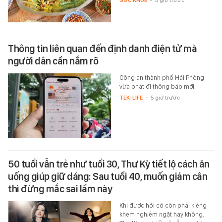
SỨC KHỎE
-
5 giờ trước
Thông tin liên quan đến định danh điện tử mà
người dân cần nắm rõ
Công an thành phố Hải Phòng
vừa phát đi thông báo mới.
TEK-LIFE
-
5 giờ trước
50 tuổi vẫn trẻ như tuổi 30, Thư Kỳ tiết lộ cách ăn
uống giúp giữ dáng: Sau tuổi 40, muốn giảm cân
thì đừng mắc sai lầm này
Khi được hỏi có còn phải kiêng
khem nghiêm ngặt hay không,