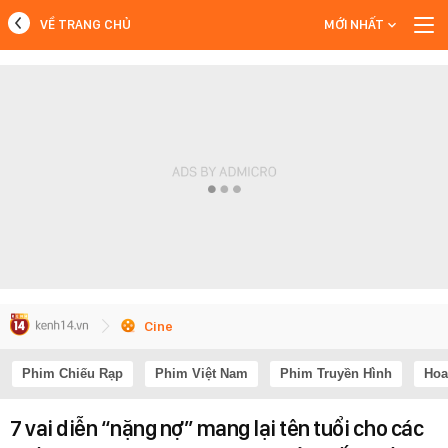
VỀ TRANG CHỦ
MỚI NHẤT
MỚI NHẤT
Xem thêm
Cine
Phim Chiếu Rạp
Phim Việt Nam
Phim Truyền Hình
Hoa
7 vai diễn “nặng nợ” mang lại tên tuổi cho các