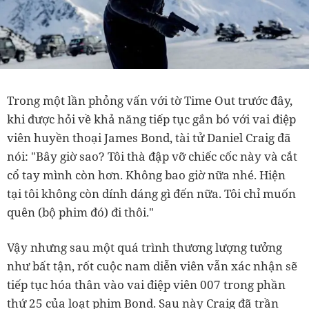
Trong một lần phỏng vấn với tờ Time Out trước đây,
khi được hỏi về khả năng tiếp tục gắn bó với vai điệp
viên huyền thoại James Bond, tài tử Daniel Craig đã
nói: "Bây giờ sao? Tôi thà đập vỡ chiếc cốc này và cắt
cổ tay mình còn hơn. Không bao giờ nữa nhé. Hiện
tại tôi không còn dính dáng gì đến nữa. Tôi chỉ muốn
quên (bộ phim đó) đi thôi."
Vậy nhưng sau một quá trình thương lượng tưởng
như bất tận, rốt cuộc nam diễn viên vẫn xác nhận sẽ
tiếp tục hóa thân vào vai điệp viên 007 trong phần
thứ 25 của loạt phim Bond. Sau này Craig đã trần