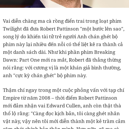
Vai diễn chàng ma cà rồng điển trai trong loạt phim
Twilight đã đưa Robert Pattinson "một bước lên sao",
song lý do khiến tài tử trẻ người Anh chán ghét bộ
phim này lại nhiều đến nỗi có thể liệt kê ra thành cả
một danh sách dài. Như khi phần phim Breaking
Dawn: Part One mới ra mắt, Robert đã thẳng thừng
nói rằng: với cương vị là một khán giả bình thường,
anh "cực kỳ chán ghét" bộ phim này.
Thậm chí ngay trong một cuộc phỏng vấn với tạp chí
Empire từ năm 2008 – thời điểm Robert Pattinson
mới đảm nhận vai Edward Cullen, anh còn thật thà
thổ lộ rằng: "Càng đọc kịch bản, tôi càng ghét nhân
vật này, vậy nên tôi mới diễn thành một kẻ trầm cảm
căm ghét chính bản thân mình. Hơn nữa, gã ma cà