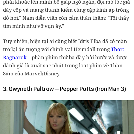
phải khoác lên mình bộ giáp ngớ ngẩn, đội mớ tóc giả
dày cộp và mang thanh kiếm cùng cặp kính áp tròng
dở hơi." Nam diễn viên còn cảm thán thêm: "Tôi thấy
tim mình như vỡ vụn ấy."
Tuy nhiên, hiện tại ai cũng biết Idris Elba đã có màn
trở lại ấn tượng với chính vai Heimdall trong
Thor:
Ragnarok
– phần phim thứ ba đầy hài hước và được
đánh giá là xuất sắc nhất trong loạt phim về Thần
Sấm của Marvel/Disney.
3. Gwyneth Paltrow – Pepper Potts (Iron Man 3)