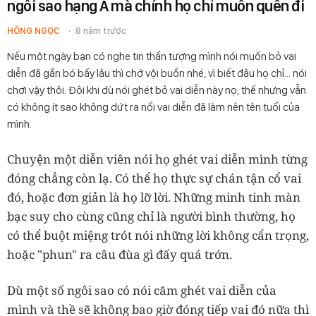
ngôi sao hạng A mà chính họ chỉ muốn quên đi
HỒNG NGỌC
8 năm trước
Nếu một ngày bạn có nghe tin thần tượng mình nói muốn bỏ vai
diễn đã gắn bó bấy lâu thì chớ vội buồn nhé, vì biết đâu họ chỉ... nói
chơi vậy thôi. Đôi khi dù nói ghét bỏ vai diễn này nọ, thế nhưng vẫn
có không ít sao không dứt ra nổi vai diễn đã làm nên tên tuổi của
mình.
Chuyện một diễn viên nói họ ghét vai diễn mình từng
đóng chẳng còn lạ. Có thể họ thực sự chán tận cổ vai
đó, hoặc đơn giản là họ lỡ lời.
Những minh tinh màn
bạc suy cho cùng cũng chỉ là người bình thường, họ
có thể buột miệng trót nói những lời không cẩn trọng,
hoặc "phun" ra câu đùa gì đấy quá trớn.
Dù một số ngôi sao có nói căm ghét vai diễn của
mình và thề sẽ không bao giờ đóng tiếp vai đó nữa thì