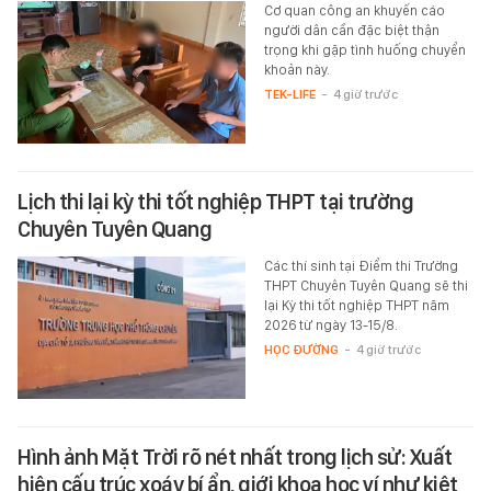
Cơ quan công an khuyến cáo
người dân cần đặc biệt thận
trọng khi gặp tình huống chuyển
khoản này.
TEK-LIFE
-
4 giờ trước
Lịch thi lại kỳ thi tốt nghiệp THPT tại trường
Chuyên Tuyên Quang
Các thí sinh tại Điểm thi Trường
THPT Chuyên Tuyên Quang sẽ thi
lại Kỳ thi tốt nghiệp THPT năm
2026 từ ngày 13-15/8.
HỌC ĐƯỜNG
-
4 giờ trước
Hình ảnh Mặt Trời rõ nét nhất trong lịch sử: Xuất
hiện cấu trúc xoáy bí ẩn, giới khoa học ví như kiệt