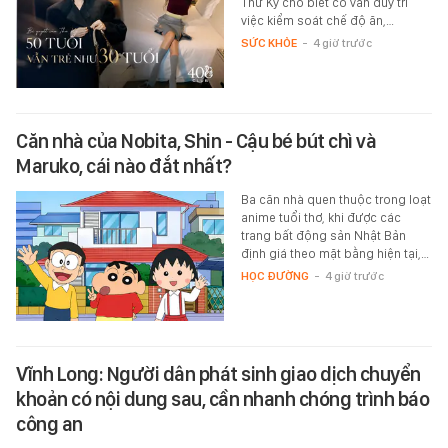
Thư Kỳ cho biết cô vẫn duy trì
việc kiểm soát chế độ ăn,…
SỨC KHỎE
-
4 giờ trước
Căn nhà của Nobita, Shin - Cậu bé bút chì và
Maruko, cái nào đắt nhất?
Ba căn nhà quen thuộc trong loạt
anime tuổi thơ, khi được các
trang bất động sản Nhật Bản
định giá theo mặt bằng hiện tại,…
HỌC ĐƯỜNG
-
4 giờ trước
Vĩnh Long: Người dân phát sinh giao dịch chuyển
khoản có nội dung sau, cần nhanh chóng trình báo
công an