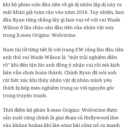
khi bộ phim solo đầu tiên về gã dị nhân lập dị này ra
mắt khán giả toàn cầu vào năm 2016. Tuy nhiên, ban
đầu Ryan từng chẳng lấy gì làm vui vẻ với vai Wade
Wilson ở lần chào sân đầu tiên của nhân vật này
trong X-men Origins: Wolverine.
Nam tài tử từng tiết lộ với trang EW rằng lần đầu tiên
anh thủ vai Wade Wilson là "một trải nghiệm điên
rồ" khi đến tận lúc anh đồng ý nhận vai rồi mà kịch
bản vẫn chưa hoàn thành. Chính Ryan đã nói anh
rất bức xúc khi thấy nhân vật dị nhân mình yêu
thích bị bóp méo nghiêm trọng so với nguyên gốc
trong truyện tranh.
Thời điểm bộ phim X-men Origins: Wolverine được
sản xuất cũng chính là giai đoạn cả Hollywood lâm
vào khủng hoảng khi làn sóng bãi công nổ ra mạnh