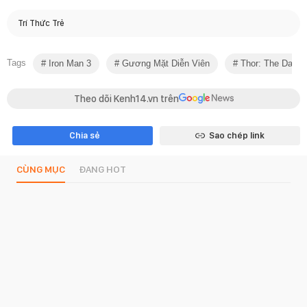
Trí Thức Trẻ
Tags
Iron Man 3
Gương Mặt Diễn Viên
Thor: The Dark W
Theo dõi Kenh14.vn trên
Chia sẻ
Sao chép link
CÙNG MỤC
ĐANG HOT