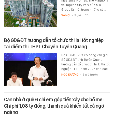
Masterise Homes, The Magnolia
và Imperia Sky Park của MIK
Group là một trong những cái…
XÃ HỘI
-
3 giờ trước
Bộ GD&ĐT hướng dẫn tổ chức thi lại tốt nghiệp
tại điểm thi THPT Chuyên Tuyên Quang
Bộ GD&ĐT vừa có công văn gửi
Sở GD&ĐT tỉnh Tuyên Quang,
hướng dẫn tổ chức thi lại kì thi tốt
nghiệp THPT năm 2026 cho các…
HỌC ĐƯỜNG
-
3 giờ trước
Căn nhà ở quê 6 chị em góp tiền xây cho bố mẹ:
Chi phí 1,08 tỷ đồng, thành quả khiến tất cả ngỡ
ngàng