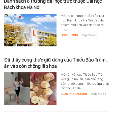
Danh sách 6 trường đại học trực thuộc Đại học
Bách khoa Hà Nội
Mỗi trường trực thuộc của Đại
học Bách khoa Hà Nội đều đảm
nhiệm một lĩnh vực đào tạo mũi
nhọn
HỌC ĐƯỜNG
-
2 giờ trước
Đã thấy công thức giữ dáng của Thiều Bảo Trâm,
ăn vào còn chống lão hóa
Món ăn vặt của Thiều Bảo Trâm
vừa giúp no lâu, hạn chế tăng
cân lại bổ sung nhiều dưỡng chất
tốt cho làn da.
BEAUTY & FASHION
-
2 giờ trước