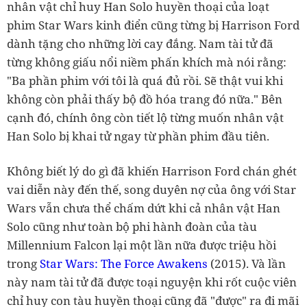
nhân vật chỉ huy Han Solo huyền thoại của loạt
phim Star Wars kinh điển cũng từng bị Harrison Ford
dành tặng cho những lời cay đắng. Nam tài tử đã
từng không giấu nổi niềm phấn khích mà nói rằng:
"Ba phần phim với tôi là quá đủ rồi. Sẽ thật vui khi
không còn phải thấy bộ đồ hóa trang đó nữa." Bên
cạnh đó, chính ông còn tiết lộ từng muốn nhân vật
Han Solo bị khai tử ngay từ phần phim đầu tiên.
Không biết lý do gì đã khiến Harrison Ford chán ghét
vai diễn này đến thế, song duyên nợ của ông với Star
Wars vẫn chưa thể chấm dứt khi cả nhân vật Han
Solo cũng như toàn bộ phi hành đoàn của tàu
Millennium Falcon lại một lần nữa được triệu hồi
trong
Star Wars: The Force Awakens
(2015). Và lần
này nam tài tử đã được toại nguyện khi rốt cuộc viên
chỉ huy con tàu huyền thoại cũng đã "được" ra đi mãi