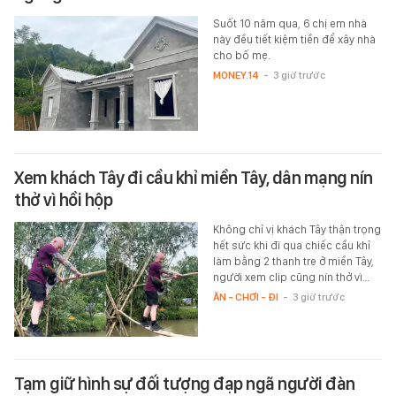
Suốt 10 năm qua, 6 chị em nhà
này đều tiết kiệm tiền để xây nhà
cho bố mẹ.
MONEY.14
-
3 giờ trước
Xem khách Tây đi cầu khỉ miền Tây, dân mạng nín
thở vì hồi hộp
Không chỉ vị khách Tây thận trọng
hết sức khi đi qua chiếc cầu khỉ
làm bằng 2 thanh tre ở miền Tây,
người xem clip cũng nín thở vì…
ĂN - CHƠI - ĐI
-
3 giờ trước
Tạm giữ hình sự đối tượng đạp ngã người đàn