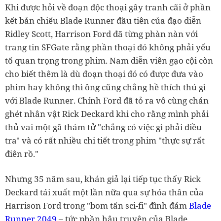
Khi được hỏi về đoạn độc thoại gây tranh cãi ở phần
kết bản chiếu Blade Runner đầu tiên của đạo diễn
Ridley Scott, Harrison Ford đã từng phàn nàn với
trang tin SFGate rằng phần thoại đó không phải yếu
tố quan trọng trong phim. Nam diễn viên gạo cội còn
cho biết thêm là dù đoạn thoại đó có được đưa vào
phim hay không thì ông cũng chẳng hề thích thú gì
với Blade Runner. Chính Ford đã tỏ ra vô cùng chán
ghét nhân vật Rick Deckard khi cho rằng mình phải
thủ vai một gã thám tử "chẳng có việc gì phải điều
tra" và có rất nhiều chi tiết trong phim "thực sự rất
điên rồ."
Nhưng 35 năm sau, khán giả lại tiếp tục thấy Rick
Deckard tái xuất một lần nữa qua sự hóa thân của
Harrison Ford trong "bom tấn sci-fi" đình đám
Blade
Runner 2049
– tức phần hậu truyện của Blade