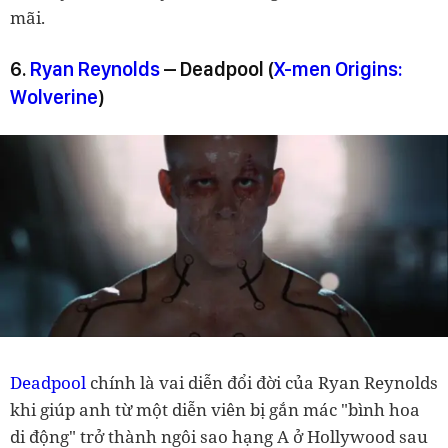
mãi.
6.
Ryan Reynolds
– Deadpool (
X-men Origins:
Wolverine
)
Deadpool
chính là vai diễn đổi đời của Ryan Reynolds
khi giúp anh từ một diễn viên bị gắn mác "bình hoa
di động" trở thành ngôi sao hạng A ở Hollywood sau