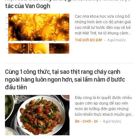
tác của Van Gogh
Các nhà khoa học vừa công bố
những hình ảnh có độ phân giải
cao nhất từ trước đến nay về bề
mặt Mặt Trời, hé lộ khung cảnh…
THẾ GIỚI ĐÓ ĐÂY
-
4 giờ trước
Cùng 1 công thức, tại sao thịt rang cháy cạnh
ngoài hàng luôn ngon hơn, sai lầm nằm ở bước
đầu tiên
Đây cũng là bí quyết được nhiều
quán cơm áp dụng để tạo nên
món ăn tưởng đơn giản nhưng
luôn khiến thực khách muốn gọi…
ĂN - CHƠI - ĐI
-
4 giờ trước